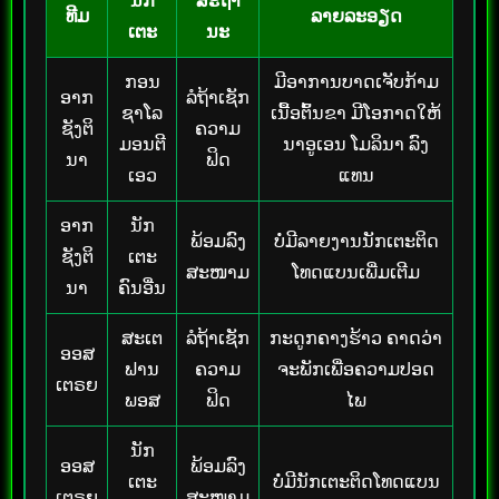
ນັກ
ສະຖາ
ທີມ
ລາຍລະອຽດ
ເຕະ
ນະ
ກອນ
ມີອາການບາດເຈັບກ້າມ
ອາກ
ລໍຖ້າເຊັກ
ຊາໂລ
ເນື້ອຕົ້ນຂາ ມີໂອກາດໃຫ້
ຊັງຕິ
ຄວາມ
ມອນຕີ
ນາອູເອນ ໂມລິນາ ລົງ
ນາ
ຟິດ
ເອວ
ແທນ
ອາກ
ນັກ
ພ້ອມລົງ
ບໍ່ມີລາຍງານນັກເຕະຕິດ
ຊັງຕິ
ເຕະ
ສະໜາມ
ໂທດແບນເພີ່ມເຕີມ
ນາ
ຄົນອື່ນ
ສະເຕ
ລໍຖ້າເຊັກ
ກະດູກຄາງຮ້າວ ຄາດວ່າ
ອອສ
ຟານ
ຄວາມ
ຈະພັກເພື່ອຄວາມປອດ
ເຕຣຍ
ພອສ
ຟິດ
ໄພ
ນັກ
ອອສ
ພ້ອມລົງ
ເຕະ
ບໍ່ມີນັກເຕະຕິດໂທດແບນ
ເຕຣຍ
ສະໜາມ