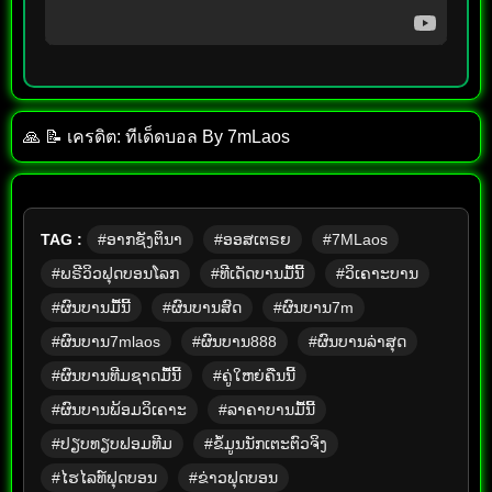
🙏 📝 เครดิต: ทีเด็ด​บอล​ By​ 7mLaos
TAG :
#ອາກຊັງຕິນາ
#ອອສເຕຣຍ
#7MLaos
#ພຣີວິວຟຸດບອນໂລກ
#ທີເດັດບານມື້ນີ້
#ວິເຄາະບານ
#ຜົນບານມື້ນີ້
#ຜົນບານສົດ
#ຜົນບານ7m
#ຜົນບານ7mlaos
#ຜົນບານ888
#ຜົນບານລ່າສຸດ
#ຜົນບານທີມຊາດມື້ນີ້
#ຄູ່ໃຫຍ່ຄືນນີ້
#ຜົນບານພ້ອມວິເຄາະ
#ລາຄາບານມື້ນີ້
#ປຽບທຽບຟອມທີມ
#ຂໍ້ມູນນັກເຕະຕົວຈິງ
#ໄຮໄລທ໌ຟຸດບອນ
#ຂ່າວຟຸດບອນ