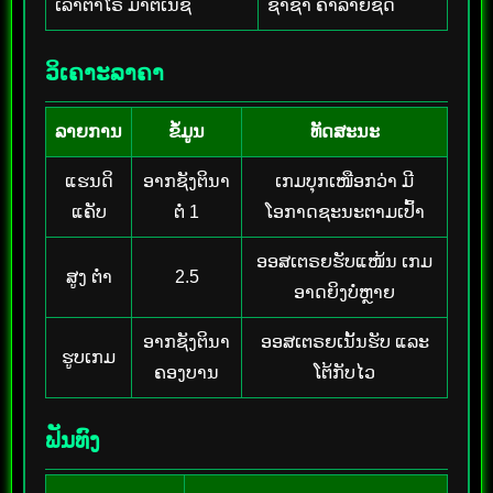
ເລົາຕາໂຣ ມາຕິເນຊ
ຊາຊາ ຄາລາຍຊິດ
ວິເຄາະລາຄາ
ລາຍການ
ຂໍ້ມູນ
ທັດສະນະ
ແຮນດິ
ອາກຊັງຕິນາ
ເກມບຸກເໜືອກວ່າ ມີ
ແຄັບ
ຕໍ່ 1
ໂອກາດຊະນະຕາມເປົ້າ
ອອສເຕຣຍຮັບແໜ້ນ ເກມ
ສູງ ຕ່ຳ
2.5
ອາດຍິງບໍ່ຫຼາຍ
ອາກຊັງຕິນາ
ອອສເຕຣຍເນັ້ນຮັບ ແລະ
ຮູບເກມ
ຄອງບານ
ໂຕ້ກັບໄວ
ຟັນທົງ