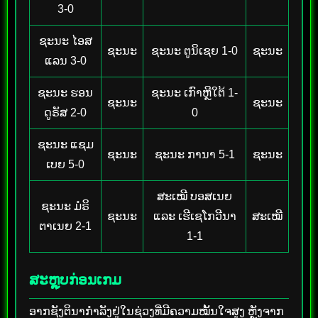
3-0
ຊະນະ ໄອສ
ຊະນະ
ຊະນະ ຕູນິເຊຍ 1-0
ຊະນະ
ແລນ 3-0
ຊະນະ ຮອນ
ຊະນະ ເກົາຫຼີໃຕ້ 1-
ຊະນະ
ຊະນະ
ດູຣັສ 2-0
0
ຊະນະ ແຊມ
ຊະນະ
ຊະນະ ການາ 5-1
ຊະນະ
ເບຍ 5-0
ສະເໝີ ບອສເນຍ
ຊະນະ ມໍຣິ
ຊະນະ
ແລະ ເຮີເຊໂກວີນາ
ສະເໝີ
ຕາເນຍ 2-1
1-1
ສະຫຼຸບກ່ອນເກມ
ອາກຊັງຕິນາກຳລັງຢູ່ໃນຊ່ວງທີ່ມີຄວາມໝັ້ນໃຈສູງ ຫຼັງຈາກ