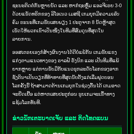
ຊະນະຕິດຕໍ່ກັນຫຼາຍນັດ ແລະ ຫາກໍຖະຫຼົ່ມ ແອລຈີເຣຍ 3-0
ດ້ວຍແຮັດທຣິກຂອງ ລິໂອເນວ ເມສຊີ ເກມບຸກມີຄວາມເຉັບ
ຄົມ ຂະນະທີ່ເກມຮັບເສຍພຽງ 1 ປະຕູຈາກ 8 ນັດຫຼ້າສຸດ
ເຮັດໃຫ້ພວກເຂົາເປັນໜຶ່ງໃນທີມທີ່ສົມດຸນທີ່ສຸດໃນ
ລາຍການ.
ອອສເຕຣຍເອງກໍສ້າງຜົນງານໄດ້ດີບໍ່ແພ້ກັນ ເກມຮັບແຂງ
ແກ່ງຕາມແນວທາງຂອງ ຣາລຟ໌ ຣັງນິກ ແລະ ເປັນທີມທີ່ແພ້
ຍາກຫຼາຍ ແຕ່ການຮັບມືກັບແນວຮຸກລະດັບໂລກຂອງອາກ
ຊັງຕິນາເປັນວຽກທີ່ທ້າທາຍທີ່ສຸດນັບຕັ້ງແຕ່ເລີ່ມຟຸດບອນ
ໂລກຄັ້ງນີ້ ຖ້າສາມາດຕ້ານເກມບຸກໃນຊ່ວງຕົ້ນໄດ້ ເກມອາດ
ຈະຍືດເຢື້ອ ແຕ່ຫາກເສຍປະຕູກ່ອນ ຮູບເກມຈະເຂົ້າທາງ
ແຊ້ມໂລກທັນທີ.
ຂ່າວນັກເຕະບາດເຈັບ ແລະ ຕິດໂທດແບນ