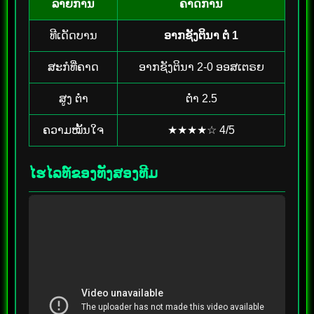
ລາຍການ
ຄາດການ
ທີເດັດບານ
ອາກຊັງຕິນາ ຕໍ່ 1
ສະກໍທີ່ຄາດ
ອາກຊັງຕິນາ 2-0 ອອສເຕຣຍ
ສູງ ຕ່ຳ
ຕ່ຳ 2.5
ຄວາມໝັ້ນໃຈ
★★★★☆ 4/5
ໄຮໄລທ໌ຂອງທັງສອງທີມ