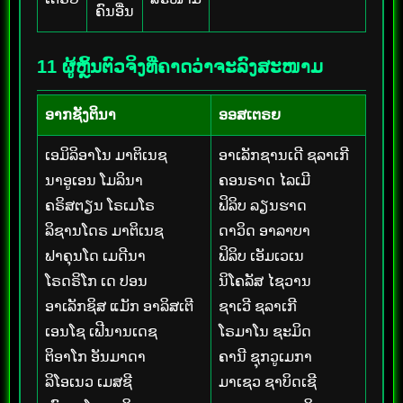
ຄົນອື່ນ
11 ຜູ້ຫຼິ້ນຕົວຈິງທີ່ຄາດວ່າຈະລົງສະໜາມ
ອາກຊັງຕິນາ
ອອສເຕຣຍ
ເອມິລິອາໂນ ມາຕິເນຊ
ອາເລັກຊານເດີ ຊລາເກີ
ນາອູເອນ ໂມລິນາ
ຄອນຣາດ ໄລເມີ
ຄຣິສຕຽນ ໂຣເມໂຣ
ຟິລິບ ລຽນຮາດ
ລິຊານໂດຣ ມາຕິເນຊ
ດາວິດ ອາລາບາ
ຟາຄຸນໂດ ເມດີນາ
ຟິລິບ ເອັມເວເນ
ໂຣດຣິໂກ ເດ ປອນ
ນິໂຄລັສ ໄຊວານ
ອາເລັກຊິສ ແມັກ ອາລິສເຕີ
ຊາເວີ ຊລາເກີ
ເອນໂຊ ເຟີນານເດຊ
ໂຣມາໂນ ຊະມິດ
ຕິອາໂກ ອັນມາດາ
ຄານີ ຊຸກວູເມກາ
ລິໂອເນວ ເມສຊີ
ມາເຊວ ຊາບິດເຊີ