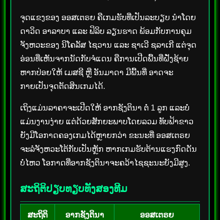
ຈຸດແຂງຂອງ ອອສເຕຣຍ ຄືເກມຮັບທີ່ເປັນລະບຽບ ນຳໂດຍ
ດາວິດ ອາລາບາ ແລະ ຟິລິບ ລຽນຮາດ ພ້ອມກັບການຄຸມ
ຈັງຫວະຂອງ ນິໂຄລັສ ໄຊວານ ແລະ ຊາເວີ ຊລາເກີ ແຕ່ຈຸດ
ອ່ອນທີ່ເຫັນຈາກນັດກັບຈໍແດນ ຄືການເປີດພື້ນທີ່ຝັ່ງຊ້າຍ
ຫາກປ່ອຍໃຫ້ ເມສຊີ ຫຼື ອັນມາດາ ມີພື້ນທີ່ ອາດຈະ
ກາຍເປັນຈຸດຕັດສິນເກມໄດ້.
ເຖິງແມ່ນລາຄາຈະເປີດໃຫ້ ອາກຊັງຕິນາ ຕໍ່ 1 ລູກ ແລະບໍ່
ແມ່ນງານງ່າຍ ແຕ່ດ້ວຍສັກຍະພາບໂດຍລວມ ທັບຟ້າຂາວ
ຍັງມີໂອກາດຄອງເກມໄດ້ຫຼາຍກວ່າ ຂະນະທີ່ ອອສເຕຣຍ
ຈະລໍຈັງຫວະໂຕ້ກັບເປັນຫຼັກ ຫາກເກມຮັບຕ້ານແຮງກົດດັນ
ບໍ່ໄຫວ ໂອກາດທີ່ອາກຊັງຕິນາຈະຄວ້າໄຊຊະນະຍັງມີສູງ.
ສະຖິຕິປຽບທຽບທັງສອງທີມ
ສະຖິຕິ
ອາກຊັງຕິນາ
ອອສເຕຣຍ