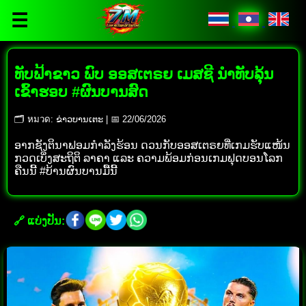
☰
ທັບຟ້າຂາວ ພົບ ອອສເຕຣຍ ເມສຊີ ນຳທັບລຸ້ນ
ເຂົ້າຮອບ #ຜົນບານສົດ
🗂 หมวด: ຂ່າວບານເຕະ | 📅 22/06/2026
ອາກຊັງຕິນາຟອມກຳລັງຮ້ອນ ດວນກັບອອສເຕຣຍທີ່ເກມຮັບແໜ້ນ
ກວດເບິ່ງສະຖິຕິ ລາຄາ ແລະ ຄວາມພ້ອມກ່ອນເກມຟຸດບອນໂລກ
ຄືນນີ້ #ບ້ານຜົນບານມື້ນີ້
🔗 ແບ່ງປັນ: