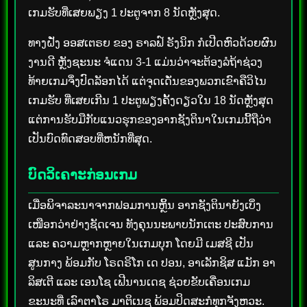
ເກມຮັບທີ່ເສຍພຽງ 1 ປະຕູຈາກ 8 ນັດຫຼັງສຸດ.
ທາງຝັ່ງ ອອສເຕຣຍ ຂອງ ຣາລຟ໌ ຣັງນິກ ກໍເປີດຫົວດ້ວຍຜົນ
ງານດີ ຫຼັງຊະນະ ຈໍແດນ 3-1 ແມ່ນວ່າຈະຕ້ອງລໍຖ້າຊ່ວງ
ທ້າຍເກມຈຶ່ງປົດລັອກໄດ້ ແຕ່ຈຸດເດັ່ນຂອງພວກເຂົາຄືວິໄນ
ເກມຮັບ ທີ່ເສຍເກີນ 1 ປະຕູພຽງຄັ້ງດຽວໃນ 18 ນັດຫຼັງສຸດ
ແຕ່ການຮັບມືກັບແນວຮຸກຂອງອາກຊັງຕິນາໃນເກມນີ້ຖືວ່າ
ເປັນບົດທົດສອບທີ່ຫນັກທີ່ສຸດ.
ບົດວິເຄາະກ່ອນເກມ
ເມື່ອພິຈາລະນາຈາກຟອມການຫຼິ້ນ ອາກຊັງຕິນາຍັງເບິ່ງ
ເໜືອກວ່າຢ່າງຊັດເຈນ ທັງຄຸນນະພາບນັກເຕະ ປະສົບການ
ແລະ ຄວາມຫຼາກຫຼາຍໃນເກມບຸກ ໂດຍມີ ເມສຊີ ເປັນ
ສູນກາງ ພ້ອມກັບ ໂຣດຣິໂກ ເດ ປອນ, ອາເລັກຊິສ ແມັກ ອາ
ລິສເຕີ ແລະ ເອນໂຊ ເຟີນານເດຊ ຊ່ວຍຂັບເຄື່ອນເກມ
ຂະນະທີ່ ເລົາຕາໂຣ ມາຕິເນຊ ພ້ອມປິດສະກໍທຸກຈັງຫວະ.