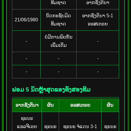
ທີມຊາດ
ອາກຊັງຕິນາ
ນັດກະຊັບມິດ
ອາກຊັງຕິນາ 5-1
21/06/1980
ທີມຊາດ
ອອສເຕຣຍ
ບໍ່ມີການພົບກັນ
-
-
ເພີ່ມເຕີມ
-
-
-
-
-
-
ຟອມ 5 ນັດຫຼ້າສຸດຂອງທັງສອງທີມ
ອາກຊັງຕິນາ
ຜົນ
ອອສເຕຣຍ
ຜົນ
ຊະນະ
ແອລຈີເຣຍ
ຊະນະ
ຊະນະ ຈໍແດນ 3-1
ຊະນະ