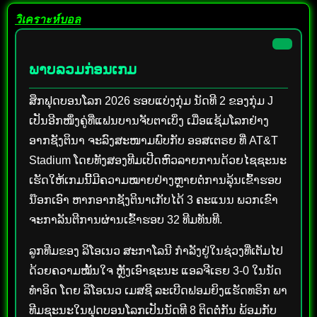
วิเคราะห์บอล
ພາບລວມກ່ອນເກມ
ສຶກຟຸດບອນໂລກ 2026 ຮອບແບ່ງກຸ່ມ ນັດທີ 2 ຂອງກຸ່ມ J
ເປັນອີກໜຶ່ງຄູ່ທີ່ແຟນບານຈັບຕາເບິ່ງ ເມື່ອແຊ້ມໂລກຢ່າງ
ອາກຊັງຕິນາ ຈະລົງສະໜາມພົບກັບ ອອສເຕຣຍ ທີ່ AT&T
Stadium ໂດຍທັງສອງທີມເປີດຫົວລາຍການດ້ວຍໄຊຊະນະ
ເຮັດໃຫ້ເກມນີ້ມີຄວາມໝາຍຢ່າງຫຼາຍຕໍ່ການລຸ້ນເຂົ້າຮອບ
ນ໊ອກເອົາ ຫາກອາກຊັງຕິນາເກັບໄດ້ 3 ຄະແນນ ພວກເຂົາ
ຈະກາລັນຕີການຜ່ານເຂົ້າຮອບ 32 ທີມທັນທີ.
ລູກທີມຂອງ ລິໂອເນວ ສະກາໂລນີ ກຳລັງຢູ່ໃນຊ່ວງທີ່ເຕັມໄປ
ດ້ວຍຄວາມໝັ້ນໃຈ ຫຼັງເອົາຊະນະ ແອລຈີເຣຍ 3-0 ໃນນັດ
ທຳອິດ ໂດຍ ລິໂອເນວ ເມສຊີ ລະເບີດຟອມຍິງແຮັດທຣິກ ພາ
ທີມຊະນະໃນຟຸດບອນໂລກເປັນນັດທີ 8 ຕິດຕໍ່ກັນ ພ້ອມກັບ