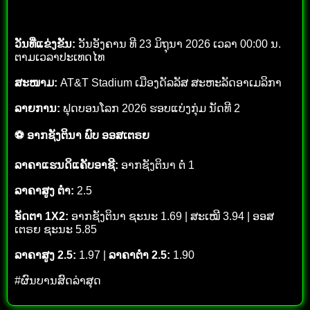
ວັນທີ່ແຂ່ງຂັນ:
ວັນອັງຄານ ທີ 23 ມິຖຸນາ 2026 ເວລາ 00:00 ນ.
ຕາມເວລາປະເທດໄທ
ສະໜາມ:
AT&T Stadium ເມືອງດັລລັສ ສະຫະລັດອາເມລິກາ
ລາຍການ:
ຟຸດບອນໂລກ 2026 ຮອບແບ່ງກຸ່ມ ນັດທີ 2
⚽ ອາກຊັງຕິນາ ພົບ ອອສເຕຣຍ
ລາຄາແຮນດິແຄັບອາຊີ:
ອາກຊັງຕິນາ ຕໍ່ 1
ລາຄາສູງ ຕ່ຳ:
2.5
ອັດຕາ 1X2:
ອາກຊັງຕິນາ ຊະນະ 1.69 | ສະເໝີ 3.94 | ອອສ
ເຕຣຍ ຊະນະ 5.85
ລາຄາສູງ 2.5:
1.97 |
ລາຄາຕ່ຳ 2.5:
1.90
#ຜົນບານສົດລ່າສຸດ