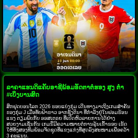
ລາຄາແຮນດິແຄັບອາຊີພ້ອມອັດຕາຕໍ່ຮອງ ສູງ ຕ່ຳ
#ເບິ່ງບານສົດ
ສຶກຟຸດບອນໂລກ 2026 ຮອບແບ່ງກຸ່ມ ເດີນທາງມາເຖິງເກມສຳຄັນ
ຂອງກຸ່ມ J ເມື່ອທັບຟ້າຂາວ ອາກຊັງຕິນາ ທີ່ກຳລັງຢູ່ໃນຟອມຮ້ອນ
ແຮງ ຕຽມພົບກັບ ອອສເຕຣຍ ທີ່ເປີດຫົວລາຍການໄດ້ຢ່າງ
ສວຍງາມເຊັ່ນກັນ ເກມນີ້ມີຄວາມໝາຍຕໍ່ການລຸ້ນເຂົ້າຮອບ ເຮັດ
ໃຫ້ທັງສອງທີມພ້ອມຈັດຊຸດທີ່ແຂງແກ່ງທີ່ສຸດລົງສະໜາມເພື່ອຄວ້າ
3 ຄະແນນ.