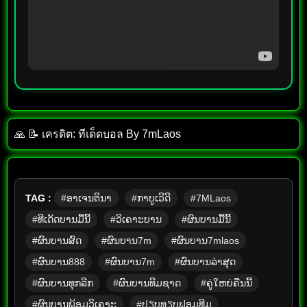
🙏 📝 เครดิต: ทีเด็ด​บอล​ By​ 7mLaos
TAG :
#ອາເຈນຕິນາ
#ກາບູເວີດີ
#7MLaos
#ທີເດັດບານມື້ນີ້
#ວິເຄາະບານ
#ຜົນບານມື້ນີ້
#ຜົນບານສົດ
#ຜົນບານ7m
#ຜົນບານ7mlaos
#ຜົນບານ888
#ຜົນບານ7m
#ຜົນບານລ່າສຸດ
#ຜົນບານທຸກລີກ
#ຜົນບານທີມຊາດ
#ຄູ່ໃຫຍ່ຄືນນີ້
#ຜົນບານພ້ອມວິເຄາະ
#ປຽບທຽບຟອມທີມ