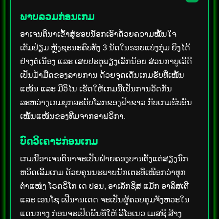
ພາບລວມກ່ອນເກມ
ອາເຈນຕິນາເຂົ້າສູ່ຮອບນັອກເອົາດ້ວຍຄວາມໝັ້ນໃຈ
ເຕັມປ່ຽມ ຫຼັງຊະນະຄົບທັງ 3 ນັດໃນຮອບແບ່ງກຸ່ມ ຍິງໄດ້
ຢ່າງຕໍ່ເນື່ອງ ແລະ ເສຍປະຕູພຽງເລັກນ້ອຍ ສ່ວນກາບູເວີດີ
ເປັນມ້າມືດຂອງລາຍການ ດ້ວຍຈຸດເດັ່ນເກມຮັບທີ່ເໜັ້ນ
ແໜ້ນ ແລະ ມີວິໄນ ເຮັດໃຫ້ເກມນີ້ເປັນການວັດກັນ
ລະຫວ່າງເກມບຸກລະດັບໂລກຂອງຟ້າຂາວ ກັບເກມຮັບອັນ
ເໜັ້ນແໜ້ນຂອງທີມຈາກອາຟຣິກາ.
ບົດວິເຄາະກ່ອນເກມ
ເກມນີ້ອາເຈນຕິນາຈະເປັນຝ່າຍຄອງບານຕັ້ງແຕ່ສຽງນົກ
ຫວີດເລີ່ມເກມ ດ້ວຍຄຸນນະພາບນັກເຕະທີ່ເໜືອກວ່າທຸກ
ຕຳແໜ່ງ ໂຣດຣິໂກ ເດ ປອນ, ອາເລັກຊິສ ແມັກ ອາລິສເຕີ
ແລະ ເອນໂຊ ເຟີນານເດດ ຈະເປັນຜູ້ຄວບຄຸມຈັງຫວະໃນ
ແດນກາງ ກ່ອນຈະເປີດພື້ນທີ່ໃຫ້ ລິໂອເນວ ເມສຊີ ສ້າງ