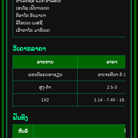
ອາເລັກຊິສ ແມັກ ອາລິສເຕີ
ເອນໂຊ ເຟີນານເດດ
ຕິອາໂກ ອັນມາດາ
ລິໂອເນວ ເມສຊີ
ເລົາຕາໂຣ ມາຕິເນດ
ວິເຄາະລາຄາ
ລາຍການ
ລາຄາ
ແຮນດິແຄບອາຊຽນ
ອາເຈນຕິນາ ຕໍ່ 2
ສູງ-ຕ່ຳ
2.5-3
1X2
1.14 - 7.40 - 18.00
ຟັນທົງ
ຫົວຂໍ້
ບົດວິເ