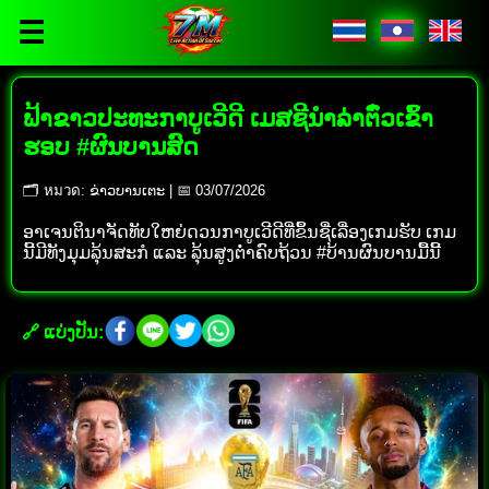
☰
ຟ້າຂາວປະທະກາບູເວີດີ ເມສຊີນຳລ່າຕົ໋ວເຂົ້າ
ຮອບ #ຜົນບານສົດ
🗂 หมวด: ຂ່າວບານເຕະ | 📅 03/07/2026
ອາເຈນຕິນາຈັດທັບໃຫຍ່ດວນກາບູເວີດີທີ່ຂຶ້ນຊື່ເລື່ອງເກມຮັບ ເກມ
ນີ້ມີທັງມຸມລຸ້ນສະກໍ ແລະ ລຸ້ນສູງຕ່ຳຄົບຖ້ວນ #ບ້ານຜົນບານມື້ນີ້
🔗 ແບ່ງປັນ: