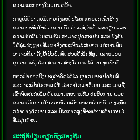
ຄວາມແຕກຕ່າງໃນແດນຫນ້າ.
ກາບູເວີດີອາດບໍ່ມີດາວດັງລະດັບໂລກ ແຕ່ພວກເຂົາສ້າງ
ຄວາມປະທັບໃຈດ້ວຍການຍືນຕຳແໜ່ງທີ່ເປັນລະບຽບ ແລະ
ຄວາມອົດທົນໃນເກມຮັບ ສາມາດຢຸດສະເປນ ແລະ ບັງຄັບ
ໃຫ້ຄູ່ແຂ່ງຫຼາຍທີມຫາຈັງຫວະຈົບສະກໍຍາກ ແຕ່ການພົບ
ອາເຈນຕິນາຄັ້ງນີ້ເປັນບົດທົດສອບທີ່ໜັກທີ່ສຸດ ເພາະແນວ
ຮຸກຂອງແຊ້ມໂລກສາມາດສ້າງໂອກາດໄດ້ຈາກທຸກພື້ນທີ່.
ຫາກຟ້າຂາວຍິງປະຕູທຳອິດໄດ້ໄວ ຮູບເກມຈະເປີດທັນທີ
ແລະ ຈະເປັນໂອກາດໃຫ້ ເລົາຕາໂຣ ມາຕິເນດ ແລະ ເມສຊີ
ເຂົ້າຈົບສະກໍເພີ່ມ ດ້ວຍມາດຕະຖານທີມ ປະສົບການ ແລະ
ຄວາມເດັດຂາດໃນຮອບນັອກເອົາ ອາເຈນຕິນາຍັງເບິ່ງເໜືອ
ກວ່າຢ່າງຊັດເຈນ ແລະ ມີໂອກາດສູງທີ່ຈະຜ່ານເຂົ້າຮອບ 8
ທີມສຸດທ້າຍ.
ສະຖິຕິປຽບທຽບທັງສອງທີມ