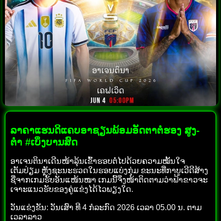
ລາຄາແຮນດິແຄບອາຊຽນພ້ອມອັດຕາຕໍ່ຮອງ ສູງ-
ຕ່ຳ #ເບິ່ງບານສົດ
ອາເຈນຕິນາເດີນໜ້າລຸ້ນເຂົ້າຮອບຕໍ່ໄປດ້ວຍຄວາມໝັ້ນໃຈ
ເຕັມປ່ຽມ ຫຼັງຊະນະຮວດໃນຮອບແບ່ງກຸ່ມ ຂະນະທີ່ກາບູເວີດີສ້າງ
ຊື່ຈາກເກມຮັບອັນແໜ້ນໜາ ເກມນີ້ຈຶ່ງໜ້າຕິດຕາມວ່າຟ້າຂາວຈະ
ເຈາະແນວຮັບຂອງຄູ່ແຂ່ງໄດ້ໄວພຽງໃດ.
ວັນແຂ່ງຂັນ: ວັນເສົາ ທີ 4 ກໍລະກົດ 2026 ເວລາ 05.00 ນ. ຕາມ
ເວລາລາວ