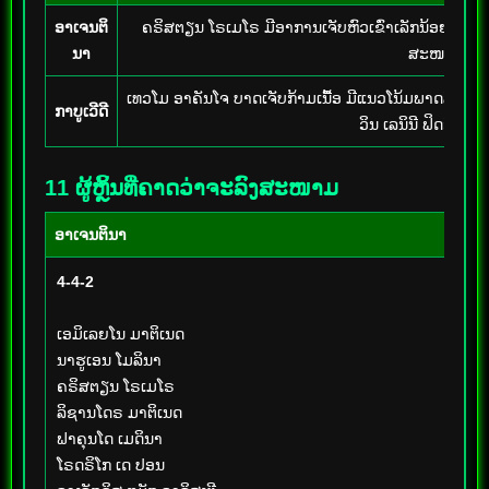
ອາເຈນຕິ
ຄຣິສຕຽນ ໂຣເມໂຣ ມີອາການເຈັບຫົວເຂົ່າເລັກນ້ອຍ ແຕ່
ນາ
ສະໜາມ
ເທວໂມ ອາຄັນໂຈ ບາດເຈັບກ້າມເນື້ອ ມີແນວໂນ້ມພາດລົງສ
ກາບູເວີດີ
ວິນ ເລນິນີ ຟິດກັບມາ
11 ຜູ້ຫຼິ້ນທີ່ຄາດວ່າຈະລົງສະໜາມ
ອາເຈນຕິນາ
4-4-2
ເອມິເລຍໂນ ມາຕິເນດ
ນາຮູເອນ ໂມລິນາ
ຄຣິສຕຽນ ໂຣເມໂຣ
ລິຊານໂດຣ ມາຕິເນດ
ຟາຄຸນໂດ ເມດິນາ
ໂຣດຣິໂກ ເດ ປອນ