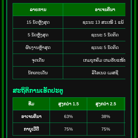
ລາຍການ
ອາເຈນຕິນາ
15 ນັດຫຼັງສຸດ
ຊະນະ 13 ສະເໝີ 1 ແພ້ 1
5 ນັດຫຼັງສຸດ
ຊະນະ 5 ນັດຕິດ
ຜົນງານຫຼ້າສຸດ
ຊະນະ 5 ນັດຕິດ
ຈຸດເດັ່ນ
ເກມບຸກຄົມ ເກມຮັບແໜ້ນ
ນັກເຕະເດັ່ນ
ລິໂອເນວ ເມສຊີ
ສະຖິຕິການເຮັດປະຕູ
ທີມ
ສູງກວ່າ 1.5
ສູງກວ່າ 2.5
ສູ
ອາເຈນຕິນາ
63%
38%
ກາບູເວີດີ
75%
75%