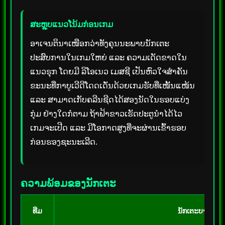
ສະຫຼຸບແນວໂນ້ມກ່ອນເກມ
ອາເຈນຕິນາເໜືອກວ່າທັງຄຸນນະພາບນັກເຕະ
ປະສົບການໃນເກມໃຫຍ່ ແລະ ຄວາມເດັດຂາດໃນ
ແນວຮຸກ ໂດຍມີ ລິໂອເນວ ເມສຊີ ເປັນຫົວໃຈສຳຄັນ
ຂະນະທີ່ກາບູເວີດີໂດດເດັ່ນດ້ວຍເກມຮັບທີ່ເໜັ້ນແໜ້ນ
ແລະ ສາມາດເກັບຄລີນຊີດໄດ້ສອງນັດໃນຮອບແບ່ງ
ກຸ່ມ ຢ່າງໃດກໍຕາມ ຖ້າຟ້າຂາວເຮັດປະຕູນຳໄດ້ໄວ
ເກມຈະເປີດ ແລະ ມີໂອກາດສູງທີ່ຈະຜ່ານເຂົ້າຮອບ
ກ່ອນຮອງຊະນະເລີດ.
ຄວາມພ້ອມຂອງນັກເຕະ
ທີມ
ນັກເຕະບາດເຈັບ