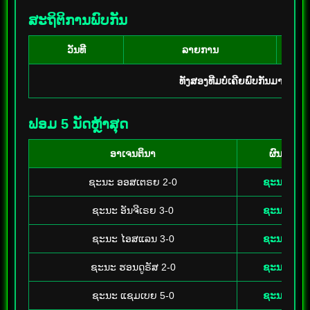
ສະຖິຕິການພົບກັນ
ວັນທີ
ລາຍການ
ທັງສອງທີມບໍ່ເຄີຍພົບກັນມາກ່ອ
ຟອມ 5 ນັດຫຼ້າສຸດ
ອາເຈນຕິນາ
ຜົນ
ຊະນະ ອອສເຕຣຍ 2-0
ຊະນະ
ຊະນະ ອັນຈີເຣຍ 3-0
ຊະນະ
ຊະນະ ໄອສແລນ 3-0
ຊະນະ
ຊະນະ ຮອນດູຣັສ 2-0
ຊະນະ
ຊະນະ ແຊມເບຍ 5-0
ຊະນະ