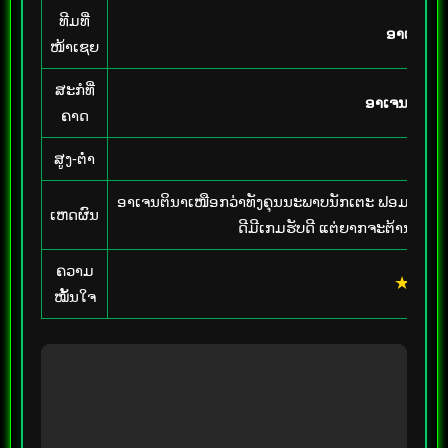
ທີມທີ່
ອາເຈນຕິນາ
ໜ້າເຊຍ
ສະກໍທີ່
ອາເຈນຕິນາ 
ຄາດ
ສູງ-ຕ່ຳ
ສູງ 2.
ອາເຈນຕິນາເໜືອກວ່າທັງຄຸນນະພາບນັກເຕະ ຟອມການຫຼິ
ເຫດຜົນ
ດີມີເກມຮັບດີ ແຕ່ຍາກຈະຕ້ານແນວ
ຄວາມ
★★★
ໝັ້ນໃຈ