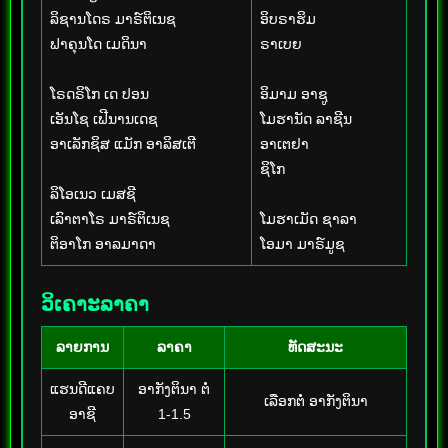
ລິຊານໂດຣ ມາຣ໌ຕິເນຊ
ອິບຣາຮິມ
ຟາຄຸນໂດ ເມດິນາ
ຣາເບຍ
ໂຣດຣິໂກ ເດ ປອນ
ອິມາມ ອາຊູ
ເອັນໂຊ ເຟີນານເດຊ
ໂມຮານັດ ລາຊີນ
ອາເລັກຊິສ ແມັກ ອາລິສເຕີ
ອາເຕຢາ
ຊິໂກ
ລິໂອເນວ ເມສຊີ
ເລົາຕາໂຣ ມາຣ໌ຕິເນຊ
ໂມຮາເມັດ ຊາລາ
ຕິອາໂກ ອາລມາດາ
ໂອມາ ມາຣ໌ມູຊ
ວິເຄາະລາຄາ
ລາຍການ
ລາຄາ
ທັດສະນະ
ແຮນດີແຄບ
ອາກັງຕິນາ ຕໍ່
ເລືອກຕໍ່ ອາກັງຕິນາ
ອາຊີ
1-1.5