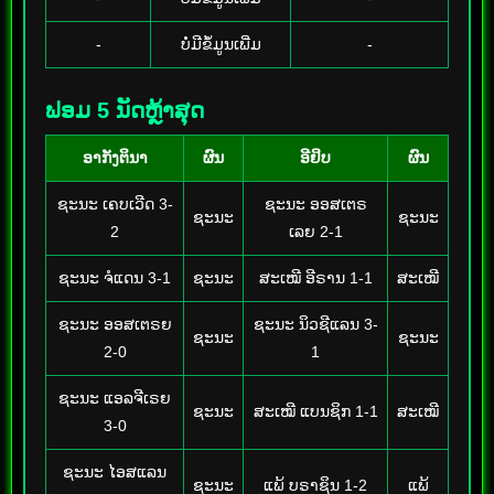
-
ບໍ່ມີຂໍ້ມູນເພີ່ມ
-
ຟອມ 5 ນັດຫຼ້າສຸດ
ອາກັງຕິນາ
ຜົນ
ອີຢິບ
ຜົນ
ຊະນະ ເຄບເວີດ 3-
ຊະນະ ອອສເຕຣ
ຊະນະ
ຊະນະ
2
ເລຍ 2-1
ຊະນະ ຈໍແດນ 3-1
ຊະນະ
ສະເໝີ ອີຣານ 1-1
ສະເໝີ
ຊະນະ ອອສເຕຣຍ
ຊະນະ ນິວຊີແລນ 3-
ຊະນະ
ຊະນະ
2-0
1
ຊະນະ ແອລຈີເຣຍ
ຊະນະ
ສະເໝີ ແບນຊິກ 1-1
ສະເໝີ
3-0
ຊະນະ ໄອສແລນ
ຊະນະ
ແພ້ ບຣາຊິນ 1-2
ແພ້