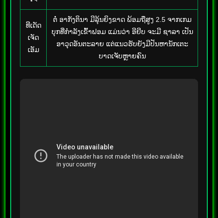
ຕໍ່ ອາກັງຕິນາ ມີລຸ້ນຍິງຂາດ ພ້ອມຖືສູງ 2.5 ຈາກເກມ
ທີເດັດ
ບຸກທີ່ກຳລັງເຂົ້າຟອມ ແມ່ນວ່າ ອີຢິບ ຈະມີ ຊາລາ ເປັນ
ເຈັດ
ອາວຸດອັນຕະລາຍ ແຕ່ແນວຮັບຍັງມີປັນຫານັກເຕະ
ເອັມ
ບາດເຈັບຫຼາຍຄົນ