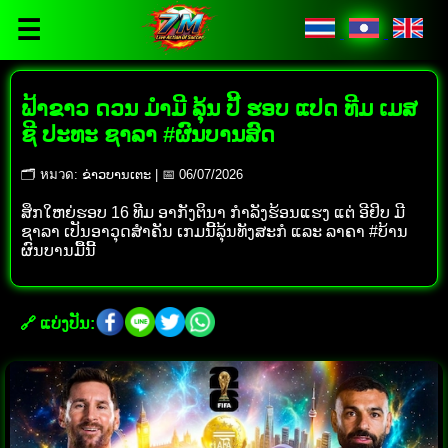
☰
ຟ້າຂາວ ດວນ ມຳມີ ລຸ້ນ ປີ້ ຮອບ ແປດ ທີມ ເມສ
ຊີ ປະທະ ຊາລາ #ຜົນບານສົດ
🗂 หมวด: ຂ່າວບານເຕະ | 📅 06/07/2026
ສຶກໃຫຍ່ຮອບ 16 ທີມ ອາກັງຕິນາ ກຳລັງຮ້ອນແຮງ ແຕ່ ອີຢິບ ມີ
ຊາລາ ເປັນອາວຸດສຳຄັນ ເກມນີ້ລຸ້ນທັງສະກໍ ແລະ ລາຄາ #ບ້ານ
ຜົນບານມື້ນີ້
🔗 ແບ່ງປັນ: