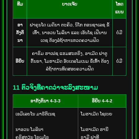
ທີມ
ບາດເຈັບ
ໂທດ
ແບນ
ອາ
ຟາຄຸນໂດ ເມດິນາ ຕະຄິວ, ນິໂກ ກອນຊາເລຊ ຂໍ້
ກັງຕິ
ເທົ້າ, ນາອວນ ໂມລິນາ ແລະ ເອັນໂຊ ເຟີນານ
ບໍ່ມີ
ນາ
ເດຊ ຕ້ອງລໍຖ້າການກວດຄວາມຟິດ
ຄາຣິມ ຮາເຟຊ ແຮມສະຕຣິງ, ອາເມັດ ຟາຕູ
ອີຢິບ
ຕົ້ນຂາ, ໂມຮາເມັດ ອັບເດລໂມເນມ ຂໍ້ເທົ້າ ຕ້ອງ
ບໍ່ມີ
ລໍຖ້າການທົດສອບຄວາມຟິດ
11 ຕົວຈິງທີ່ຄາດວ່າຈະລົງສະໜາມ
ອາກັງຕິນາ 4-3-3
ອີຢິບ 4-4-2
ເອມິເລຍໂນ ມາຣ໌ຕິເນຊ
ໂມຮາເມັດ ໂຊເບຍ
ນາອວນ ໂມລິນາ
ໂມຮາເມັດ ຮານີ
ຄຣິສຕຽນ ໂຣເມໂຣ
ຣາມີ ຟາທີ