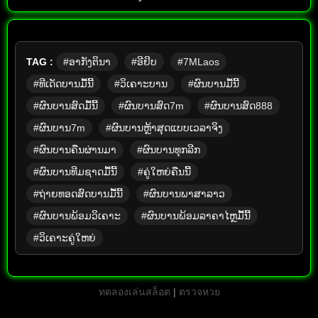
TAG :
#ອາກັງຕິນາ
#ອີຢິບ
#7MLaos
#ທີເດັດບານມື້ນີ້
#ວິເຄາະບານ
#ຜົນບານມື້ນີ້
#ຜົນບານສົດມື້ນີ້
#ຜົນບານສົດ7m
#ຜົນບານສົດ888
#ຜົນບານ7m
#ຜົນບານຫຼ້າສຸດແບບເວລາຈິງ
#ຜົນບານຄືນຜ່ານມາ
#ຜົນບານທຸກລີກ
#ຜົນບານທີມຊາດມື້ນີ້
#ຄູ່ໃຫຍ່ຄືນນີ້
#ຖ່າຍທອດສົດບານມື້ນີ້
#ຜົນບານພາສາລາວ
#ຜົນບານພ້ອມວິເຄາະ
#ຜົນບານພ້ອມລາຄາໄຫຼມື້ນີ້
#ວິເຄາະຄູ່ໃຫຍ່
ทดลองเล่นสล็อต
|
ตรวจหวย