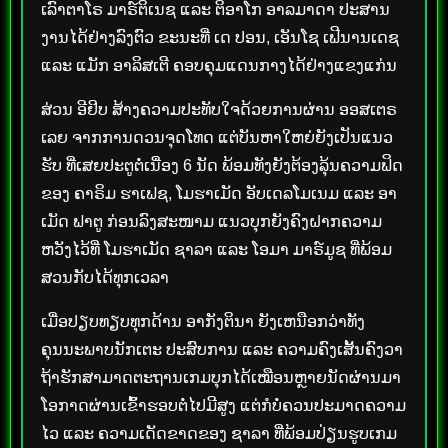
ເລົາຕາໂຣ ມາຣ໌ຕິເນຊ ແລະ ຕິອາໂກ ອາລມາດາ ປະສານ
ງານໄດ້ຢ່າງລົງຕົວ ຂະນະທີ່ ເດ ປອນ, ເອັນໂຊ ເຟີນານເດຊ
ແລະ ແມັກ ອາລິສເຕີ ຄອບຄຸມແດນກາງໄດ້ຢ່າງແຂງແກ່ນ
ສ່ວນ ອີຢິບ ສ້າງຄວາມປະທັບໃຈດ້ວຍການຜ່ານ ອອສເຕຣ
ເລຍ ຈາກການດວນຈຸດໂທດ ແຕ່ບັນຫາໃຫຍ່ຍັງເປັນແນວ
ຮັບ ທີ່ເສຍປະຕູຕໍ່ເນື່ອງ 6 ນັດ ພ້ອມທັງຍັງຕ້ອງລຸ້ນຄວາມຟິດ
ຂອງ ຄາຣິມ ຮາເຟຊ, ໂມຮາເມັດ ອັບເດລໂມເນມ ແລະ ອາ
ເມັດ ຟາຕູ ກ່ອນລົງສະໜາມ ແນວບຸກຍັງຄົງຝາກຄວາມ
ຫວັງໄວ້ທີ່ ໂມຮາເມັດ ຊາລາ ແລະ ໂອມາ ມາຣ໌ມູຊ ທີ່ພ້ອມ
ສວນກັບໄດ້ທຸກເວລາ
ເມື່ອປຽບທຽບທຸກດ້ານ ອາກັງຕິນາ ຍັງເຫນືອກວ່າທັງ
ຄຸນນະພາບນັກເຕະ ປະສົບການ ແລະ ຄວາມຄົງເສັ້ນຄົງວາ
ຖ້າຮັກສາມາດຕະຖານເກມບຸກໄດ້ເໝືອນຫຼາຍນັດຜ່ານມາ
ໂອກາດຜ່ານເຂົ້າຮອບຕໍ່ໄປມີສູງ ແຕ່ກໍບໍ່ຄວນປະມາດຄວາມ
ໄວ ແລະ ຄວາມເດັດຂາດຂອງ ຊາລາ ທີ່ພ້ອມປ່ຽນຮູບເກມ