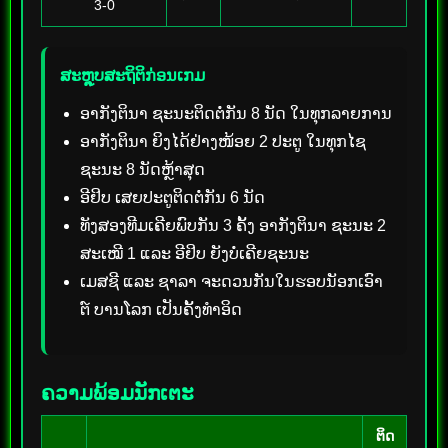
3-0
ສະຫຼຸບສະຖິຕິກ່ອນເກມ
ອາກັງຕິນາ ຊະນະຕິດຕໍ່ກັນ 8 ນັດ ໃນທຸກລາຍການ
ອາກັງຕິນາ ຍິງໄດ້ຢ່າງໜ້ອຍ 2 ປະຕູ ໃນທຸກໄຊ
ຊະນະ 8 ນັດຫຼ້າສຸດ
ອີຢິບ ເສຍປະຕູຕິດຕໍ່ກັນ 6 ນັດ
ທັງສອງທີມເຄີຍພົບກັນ 3 ຄັ້ງ ອາກັງຕິນາ ຊະນະ 2
ສະເໝີ 1 ແລະ ອີຢິບ ຍັງບໍ່ເຄີຍຊະນະ
ເມສຊີ ແລະ ຊາລາ ຈະດວນກັນໃນຮອບນັອກເອົາ
ຕ໌ ບານໂລກ ເປັນຄັ້ງທຳອິດ
ຄວາມພ້ອມນັກເຕະ
ຕິດ