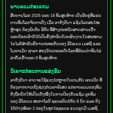
ພາບລວມກ່ອນເກມ
ສຶກບານໂລກ 2026 ຮອບ 16 ທີມສຸດທ້າຍ ເປັນອີກຄູ່ທີ່ແຟນ
ບານທົ່ວໂລກຈັບຕາເບິ່ງ ເມື່ອ ອາກັງຕິນາ ແຊ້ມໂລກສະໄໝ
ຫຼ້າສຸດ ຕ້ອງພົບກັບ ອີຢິບ ທີ່ສ້າງປະຫວັດສາດຜ່ານເຂົ້າ
ຮອບນັອກເອົາຕ໌ໄດ້ເປັນຄັ້ງທຳອິດດ້ວຍຜົນງານໃນສະໜາມ
ໄຮໄລຕ໌ສຳຄັນຄືການປະທະກັນຂອງ ລິໂອເນວ ເມສຊີ ແລະ
ໂມຮາເມັດ ຊາລາ ສອງນັກເຕະລະດັບໂລກທີ່ພ້ອມນຳທີມໄລ່
ລ່າຕົ໋ວເຂົ້າຮອບ 8 ທີມສຸດທ້າຍ
ວິເຄາະກ່ອນການແຂ່ງຂັນ
ອາກັງຕິນາ ອາດຈະໃຊ້ແຮງໄປຫຼາຍໃນເກມກັບ ເຄບເວີດ ທີ່
ຕ້ອງລາກຍາວເຖິງຊ່ວງຕໍ່ເວລາພິເສດ ແຕ່ພາບລວມຂອງທີມ
ຍັງຖືກຍົກໃຫ້ເປັນເຕັງໜຶ່ງໃນການປ້ອງກັນແຊ້ມ ລູກທີມ
ຂອງ ລິໂອເນວ ສະກາໂລນີ ຊະນະຕິດຕໍ່ກັນ 8 ນັດ ແລະ ຍິງ
ໄດ້ຢ່າງໜ້ອຍ 2 ປະຕູໃນທຸກໄຊຊະນະ ແນວຮຸກມີ ເມສຊີ,