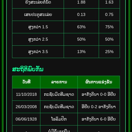
ຍິງສະເລ່ຍຕໍ່ນັດ
1.88
1.63
ເສຍປະຕູສະເລ່ຍ
0.13
0.75
ສູງກວ່າ 1.5
63%
75%
ສູງກວ່າ 2.5
50%
50%
ສູງກວ່າ 3.5
13%
25%
ສະຖິຕິພົບກັນ
ວັນທີ
ລາຍການ
ຜົນການແຂ່ງຂັນ
11/10/2018
ກະຊັບມິດທີມຊາດ
ອາກັງຕິນາ 0-0 ອີຢິບ
26/03/2008
ກະຊັບມິດທີມຊາດ
ອີຢິບ 0-2 ອາກັງຕິນາ
06/06/1928
ໂອລິມປິກ
ອາກັງຕິນາ 6-0 ອີຢິບ
-
ບໍ່ມີຂໍ້ມູນເພີ່ມ
-