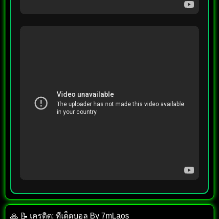
🙏 📝 เครดิต: ทีเด็ด​บอล​ By​ 7mLaos