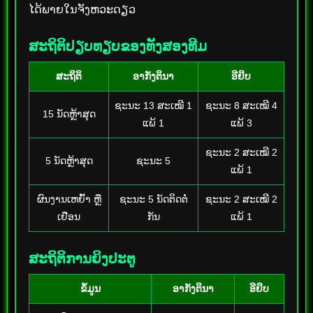
ໄດ້ພາຍໃນຈັງຫວະດຽວ
ສະຖິຕິປຽບທຽບຂອງທັງສອງທີມ
ສະຖິຕິ
ອາກັງຕິນາ
ອີຢິບ
ຊະນະ 13 ສະເໝີ 1
ຊະນະ 8 ສະເໝີ 4
15 ນັດຫຼ້າສຸດ
ແພ້ 1
ແພ້ 3
ຊະນະ 2 ສະເໝີ 2
5 ນັດຫຼ້າສຸດ
ຊະນະ 5
ແພ້ 1
ຜົນງານເຫຍົ້າ ຫຼື
ຊະນະ 5 ນັດຕິດຕໍ່
ຊະນະ 2 ສະເໝີ 2
ເຢືອນ
ກັນ
ແພ້ 1
ສະຖິຕິການຍິງປະຕູ
ຂໍ້ມູນ
ອາກັງຕິນາ
ອີຢິບ