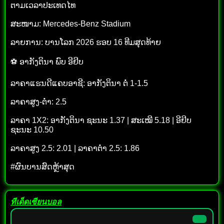
ຕາມເວລາປະເທດໄທ
ສະໜາມ: Mercedes-Benz Stadium
ລາຍການ: ບານໂລກ 2026 ຮອບ 16 ທີມສຸດທ້າຍ
⚽ ອາກັງຕິນາ ພົບ ອີຢິບ
ລາຄາແຮນດີແຄບອາຊີ: ອາກັງຕິນາ ຕໍ່ 1-1.5
ລາຄາສູງ-ຕໍ່າ: 2.5
ລາຄາ 1X2: ອາກັງຕິນາ ຊະນະ 1.37 | ສະເໝີ 5.18 | ອີຢິບ
ຊະນະ 10.50
ລາຄາສູງ 2.5: 2.01 | ລາຄາຕໍ່າ 2.5: 1.86
#ຜົນບານສົດຫຼ້າສຸດ
ทีเด็ดเซียนบอล