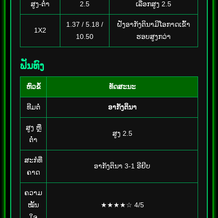
ສູງ-ຕໍ່າ
2.5
ເລືອກສູງ 2.5
1.37 / 5.18 /
ຝັ່ງອາກັງຕິນາມີໂອກາດເຂົ້າ
1X2
10.50
ຮອບສູງກວ່າ
ຟັນທົງ
ຫົວຂໍ້
ທັດສະນະ
ທີມຕໍ່
ອາກັງຕິນາ
ສູງ ຫຼື
ສູງ 2.5
ຕໍ່າ
ສະກໍທີ່
ອາກັງຕິນາ 3-1 ອີຢິບ
ຄາດ
ຄວາມ
ໝັ້ນ
★★★★☆ 4/5
ໃຈ