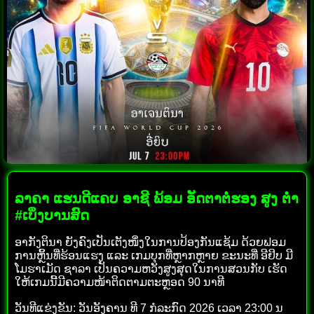
ລາຄາ ແຮນດີແຄບ ອາຊີ ພ້ອມ ອັດຕາຕໍ່ຮອງ ສູງ ຕໍ່າ
#ເບິ່ງບານສົດ
ອາກັງຕິນາ ຍັງຄົງເປັນເຕັງໜຶ່ງໃນການປ້ອງກັນແຊ້ມ ດ້ວຍຟອມ
ການຫຼິ້ນທີ່ຮ້ອນແຮງ ແລະ ເກມບຸກທີ່ຫຼາກຫຼາຍ ຂະນະທີ່ ອີຢິບ ມີ
ໂມຮາເມັດ ຊາລາ ເປັນຄວາມຫວັງສູງສຸດໃນການສວນກັບ ເຮັດ
ໃຫ້ເກມນີ້ມີຄວາມໜ້າຕິດຕາມຕະຫຼອດ 90 ນາທີ
ວັນທີແຂ່ງຂັນ: ວັນອັງຄານ ທີ 7 ກໍລະກົດ 2026 ເວລາ 23:00 ນ