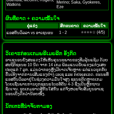
Merino; Saka, Gyokeres,
Watkins
Eze
ຜົນທີ່ຄາດ + ຄວາມໝັ້ນໃຈ
ຄູ່ແຂ່ງ
ສົກອນຄາດ
ຄວາມໝັ້ນໃຈ
⭐⭐⭐⭐☆ (4/5)
1 - 2
ແອສຕັນວິລລາ vs ອາເຊນອນ
ວິເຄາະກ່ອນເກມພຣີເມຍລີກ ອັງກິດ
ອາເຊນອນຍັງສະແດງໃຫ້ເຫັນຄຸນນະພາບຂອງທີມລຸ້ນແຊ້ມ ດ້ວຍ
ສະຖິຕິຊະນະ 10 ນັດ ຈາກ 14 ເກມ ພ້ອມແນວຮັບແຂງແກ່ງເສຍ
ປະຕູແຕ່ 7 ລູກ. ແມ່ນວ່າກອງຫຼັງມີບາດເຈັບຫຼາຍ ແຕ່ແນວຮຸກກັບ
ຂຶ້ນເທິງຈາກການເສີມແຮງຢ່າງ ເອເຊ ແລະ ກຢອເຄເຣດ. ຂະນະທີ່
ແອສຕັນວິລລາຢູ່ໃນຊ່ວງຄວາມມັ້ນໃຈສູງ ຊະນະຕິດຫຼາຍເກມ
ໂດຍເຊັ່ນພາບການບຸກຊະນະໄບຣທ໌ຕັນ 4-3 ຊຶ່ງເປັນຫຼັກຖານ
ຊັດເຈນ. ຮູບເກມອາດສູ້ກັນໃສ່ກັນ ແຕ່ຈັງຫວະຈົບສົມບູນອາເຊ
ນອນເບິ່ງດີກວ່ານ້ອຍໜຶ່ງ.
ນັກເຕະທີ່ນ່າຈັບຕາມອງ