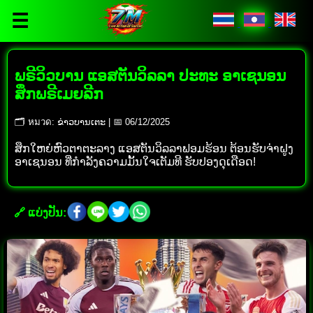
☰
ພຣີວິວບານ ແອສຕັນວິລລາ ປະທະ ອາເຊນອນ
ສຶກພຣີເມຍລີກ
🗂 หมวด: ຂ່າວບານເຕະ | 📅 06/12/2025
ສຶກໃຫຍ່ຫົວຕາຕະລາງ ແອສຕັນວິລລາຟອມຮ້ອນ ຕ້ອນຮັບຈ່າຝູງ
ອາເຊນອນ ທີ່ກຳລັງຄວາມມັ້ນໃຈເຕັມທີ ຮັບປອງດຸເດືອດ!
🔗 ແບ່ງປັນ: