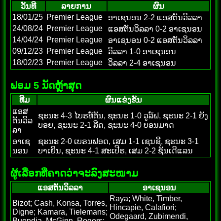
ວັນທີ
ລາຍການ
ຜົນ
18/01/25
Premier League
ອາເຊນອນ 2-2 ແອສຕັນວິລລາ
24/08/24
Premier League
ແອສຕັນວິລລາ 0-2 ອາເຊນອນ
14/04/24
Premier League
ອາເຊນອນ 0-2 ແອສຕັນວິລລາ
09/12/23
Premier League
ວິລລາ 1-0 ອາເຊນອນ
18/02/23
Premier League
ວິລລາ 2-4 ອາເຊນອນ
ຟອມ 5 ນັດຫຼ້າສຸດ
ທີມ
ຜົນແຂ່ງຂັນ
ແອສ
ຊະນະ 4-3 ໄບຣທ໌ຕັນ, ຊະນະ 1-0 ວູລ໌ຟ, ຊະນະ 2-1 ຍັງ
ຕັນວິລ
ບອຍ, ຊະນະ 2-1 ລີດ, ຊະນະ 4-0 ບອນມາດ
ລາ
ອາເຊ
ຊະນະ 2-0 ເບຣນຟອດ, ເສມ 1-1 ເຊນຊີ, ຊະນະ 3-1
ນອນ
ບາເຢິນ, ຊະນະ 4-1 ສະເປີຣ, ເສມ 2-2 ຊັນເດີແລນ
ຜູ້ເລືອກທີ່ຄາດວ່າຈະລົງສະໜາມ
ແອສຕັນວິລລາ
ອາເຊນອນ
Raya; White, Timber,
Bizot; Cash, Konsa, Torres,
Hincapie, Calafiori;
Digne; Kamara, Tielemans;
Odegaard, Zubimendi,
Buendia, McGinn, Rogers;