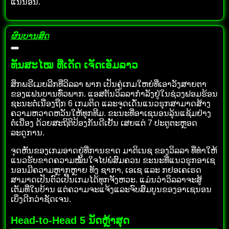
ແນ່ນອນ.
ຜົນບານສົດ
ທັນສະໄໝ ທີ່ເດັດ ເຈັດເອັມລາວ
ສຶກພຣີເມຍລີກທີ່ວິລລາ ພາກ ເປັນຄູ່ເກມໃຫຍ່ທີ່ເອາວັງສາຍຕາ
ຂອງແຟນບານທົ່ວພາກ. ແອສຕັນວິລລາກຳລັງຢູ່ໃນຊ່ວງຟອມຮ້ອນ
ຊະນະຕໍ່ເນື່ອງຖືກ 6 ເກມຕິດ ແລະຈຸດເດັ່ນແນວຮຸກສາມາດສ້າງ
ຄວາມຫວາດຫວັນໃຫ້ທຸກທີມ. ຂະນະທີ່ອາເຊນອນລຸ້ນແຊ້ມຢ່າງ
ຕໍ່ເນື່ອງ ດ້ວຍສະຖິຕິປ້ອງກັນດີເຢັ້ນ ເສຍແຕ່ 7 ປະຕູຕະຫຼອດ
ລະດູການ.
ຈຸດຫັນຂອງເກມອາດຢູ່ທີ່ການຂາດ ມາຕິເນຊ ຂອງວິລລາ ທີ່ທຳໃຫ້
ແນວຮັບຂາດຄວາມໝັ້ນໃຈໄປພໍສົມຄວນ ຂະນະທີ່ແນວຮຸກອາເຊ
ນອນມີຄວາມຫຼາກຫຼາຍ ທັງ ຊາກາ, ເອເຊ ແລະ ກຢອເຄເຣດ
ສາມາດເປັນຕົວເປີ້ນເກມໄດ້ທຸກຈັງຫວະ. ແມ່ນວ່າວິລລາຈະສູ້
ເຕັມທີ່ໃນບ້ານ ແຕ່ຄວາມຈະແຈ້ງແລະຈົບສົມບູນຂອງອາເຊນອນ
ເບິ່ງດີກວ່າຊັດເຈນ.
Head-to-Head 5 ນັດຫຼ້າສຸດ