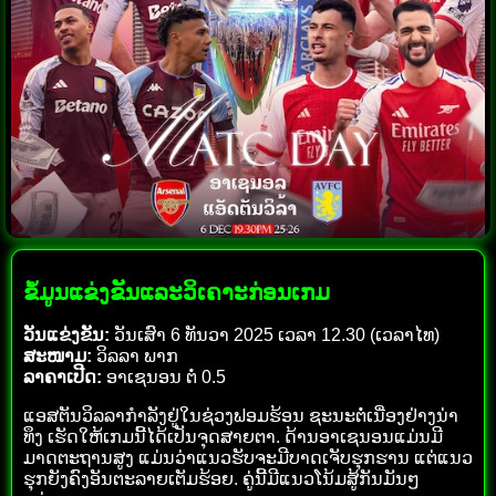
ຂໍ້ມູນແຂ່ງຂັນແລະວິເຄາະກ່ອນເກມ
ວັນແຂ່ງຂັນ:
ວັນເສົາ 6 ທັນວາ 2025 ເວລາ 12.30 (ເວລາໄທ)
ສະໜາມ:
ວິລລາ ພາກ
ລາຄາເປີດ:
ອາເຊນອນ ຕໍ່ 0.5
ແອສຕັນວິລລາກຳລັງຢູ່ໃນຊ່ວງຟອມຮ້ອນ ຊະນະຕໍ່ເນື່ອງຢ່າງນ່າ
ທຶງ ເຮັດໃຫ້ເກມນີ້ໄດ້ເປັນຈຸດສາຍຕາ. ດ້ານອາເຊນອນແມ່ນມີ
ມາດຕະຖານສູງ ແມ່ນວ່າແນວຮັບຈະມີບາດເຈັບຮຸກຮານ ແຕ່ແນວ
ຮຸກຍັງຄົງອັນຕະລາຍເຕັມຮ້ອຍ. ຄູ່ນີ້ມີແນວໂນ້ມສູ້ກັນມັນໆ