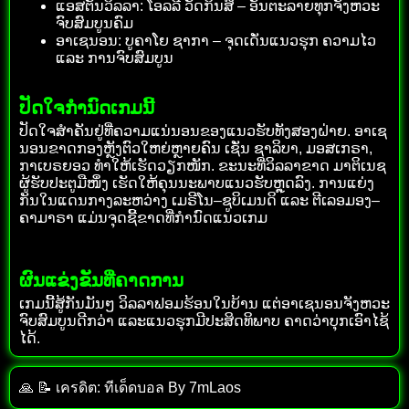
ແອສຕັນວິລລາ: ໂອລລີ ວັດກິນສ໌ – ອັນຕະລາຍທຸກຈັງຫວະ
ຈົບສົມບູນຄົມ
ອາເຊນອນ: ບູຄາໂຍ ຊາກາ – ຈຸດເດັ່ນແນວຮຸກ ຄວາມໄວ
ແລະ ການຈົບສົມບູນ
ປັດໃຈກຳນົດເກມນີ້
ປັດໃຈສຳຄັນຢູ່ທີ່ຄວາມແນ່ນອນຂອງແນວຮັບທັງສອງຝ່າຍ. ອາເຊ
ນອນຂາດກອງຫຼັງຕົວໃຫຍ່ຫຼາຍຄົນ ເຊັ່ນ ຊາລິບາ, ມອສເກຣາ,
ກາເບຣຍອວ ທຳໃຫ້ເຮັດວຽກໜັກ. ຂະນະທີ່ວິລລາຂາດ ມາຕິເນຊ
ຜູ້ຮັບປະຕູມືໜຶ່ງ ເຮັດໃຫ້ຄຸນນະພາບແນວຮັບຫຼຸດລົງ. ການແຍ່ງ
ກັນໃນແດນກາງລະຫວ່າງ ເມຣີໂນ–ຊູບິເມນດິ ແລະ ຕີເລອມອງ–
ຄາມາຣາ ແມ່ນຈຸດຊີ້ຂາດທີ່ກຳນົດແນວເກມ
ຜົນແຂ່ງຂັນທີ່ຄາດການ
ເກມນີ້ສູ້ກັນມັນໆ ວິລລາຟອມຮ້ອນໃນບ້ານ ແຕ່ອາເຊນອນຈັງຫວະ
ຈົບສົມບູນດີກວ່າ ແລະແນວຮຸກມີປະສິດທິພາບ ຄາດວ່າບຸກເອົາໄຊ້
ໄດ້.
🙏 📝 เครดิต: ทีเด็ด​บอล​ By​ 7mLaos