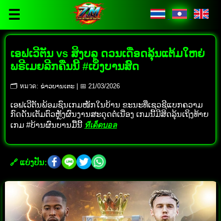
☰
ເອຟເວີຕັນ vs ສິງບລູ ດວນເດືອດລຸ້ນແຕ້ມໃຫຍ່
ພຣີເມຍລີກຄືນນີ້ #ເບິ່ງບານສົດ
🗂 หมวด: ຂ່າວບານເຕະ | 📅 21/03/2026
ເອຟເວີຕັນພ້ອມຊົນເກມໜັກໃນບ້ານ ຂະນະທີ່ເຊວຊີແບກຄວາມ
ກົດດັນເຕັມຕົວຫຼັງຜົນງານສະດຸດຕໍ່ເນື່ອງ ເກມນີ້ມີສິດລຸ້ນເຖິງທ້າຍ
ເກມ #ບ້ານຜົນບານມື້ນີ້
ทีเด็ดบอล
🔗 ແບ່ງປັນ: