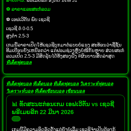
ລາຍການ:
ພຣີເມຍລີກ ອັງກິດ ນັດທີ 31
⚽ ລາຄາແລະສະກໍລວມ
⚽ ເອຟເວີຕັນ ພົບ ເຊວຊີ
ເຊວຊີ ຕໍ່ 0-0.5
ສູງຕ່ຳ 2.5-3
ເກມນີ້ລາຄາເປີດໃຫ້ເຊວຊີບຸກມາຕໍ່ແບບບໍ່ແຮງ ສະທ້ອນວ່າຊື່ຊັ້ນ
ທີມເຢືອນຍັງເຫນືອກວ່າ ແຕ່ຟອມຊ່ວງຫຼັງບໍ່ໜີກັນຫຼາຍ ສ່ວນສະກໍ
ລວມເປີດ 2.5-3 ມີສິດລຸ້ນໄດ້ທັງສອງຝັ່ງ #ຜົນບານສົດລ່າສຸດ
ทีเด็ดฟุตบอล
ทีเด็ดฟุตบอล
ทีเด็ดบอล
ทีเด็ดฟุตบอล
วิเคราะห์ฟุตบอล
วิเคราะห์บอล
ทีเด็ดเซียนบอล
เซียนบอล
📊 ທັດສະນະກ່ອນເກມ ເອຟເວີຕັນ vs ເຊວຊີ
ພຣີເມຍລີກ 22 ມີນາ 2026
ເກມນີ້ມີຄວາມອຶດອັດຕັ້ງແຕ່ຍັງບໍ່ເລີ່ມ ເຊວຊີຈຳເປັນຕ້ອງກູ້