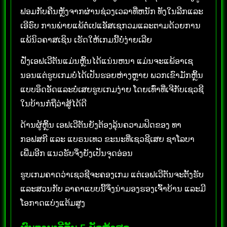
ຟອມກັບຄືນຫຼັງຈາກຜ່ານຊ່ວງເວລາທີ່ຫນັກ ທັງໃນລີກແລະ
ເອີຣົບ ການພ່າຍແພ້ຕໍ່ເປແອັສເຊກວມແລະຕາມດ້ວຍການ
ແພ້ນິວຄາສເຊິນ ເຮັດໃຫ້ເກມນີ້ບໍ່ງ່າຍເລີຍ
ຝັ່ງເອຟເວີຕັນແມ່ນຫຼິ້ນໄດ້ແນ່ນຫນາ ແມ່ນຈະແພ້ອາເຊ
ນອນແຕ່ຮູບເກມບໍ່ໄດ້ເປັນຮອຍຫ່າງຫຼາຍ ພວກເຂົາມັກຫຼິ້ນ
ແບບອຶດອັດແລະບໍ່ເສຍຮູບເກມງ່າຍ ໂດຍເທົ່າທີ່ເຈີກັບເຊວຊີ
ໃນບ້ານກໍຖືວ່າສູ້ໄດ້ດີ
ດ້ານຜູ້ຫຼິ້ນ ເອຟເວີຕັນຍັງຕ້ອງລຸ້ນຄວາມຟິດຂອງ ທາ
ກອຟສກີ ແລະ ແບຣນເທວ ຂະນະທີ່ເຊວຊີເສຍ ຊາໂລບາ
ເພີ່ມອີກ ແນວຮັບຈຶ່ງຍັງເປັນຈຸດອ່ອນ
ຮູບເກມຄາດວ່າເຊວຊີຈະຄອງເກມ ແຕ່ເອຟເວີຕັນຈະຕັ້ງຮັບ
ແລະສວນກັບ ລາຄາແບບນີ້ຈຶ່ງນ່າມອງຮອງເຈົ້າບ້ານ ແລະມີ
ໂອກາດແບ່ງແຕ້ມສູງ