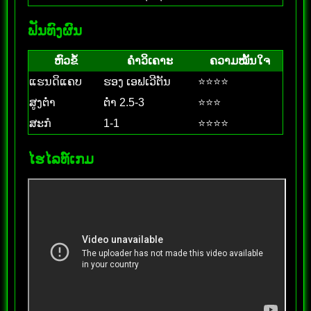
ຟັນທົງຜົນ
ຫົວຂໍ້
ຄຳວິເຄາະ
ຄວາມໝັ້ນໃຈ
ແຮນດິແຄບ
ຮອງ ເອຟເວີຕັນ
⭐⭐⭐⭐
ສູງຕ່ຳ
ຕ່ຳ 2.5-3
⭐⭐⭐
ສະກໍ
1-1
⭐⭐⭐⭐
ໄຮໄລທ໌ເກມ