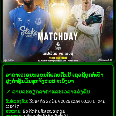
ລາຄາເອເຊຍນແຮນດິແຄບຄືນນີ້ ເຊວຊີບຸກຕໍ່ເບົາ
ສູງຕ່ຳລຸ້ນມັນທຸກຈັງຫວະ #ເບິ່ງບາ
📌 ລາຍລະອຽດລາຄາແລະເວລາແຂ່ງຂັນ
ວັນທີແຂ່ງຂັນ:
ວັນອາທິດ 22 ມີນາ 2026 ເວລາ 00.30 ນ. ຕາມ
ເວລາໄທ
ສະໜາມ:
ຮິວ ດິກຄິນສັນ ສະເຕດຽມ