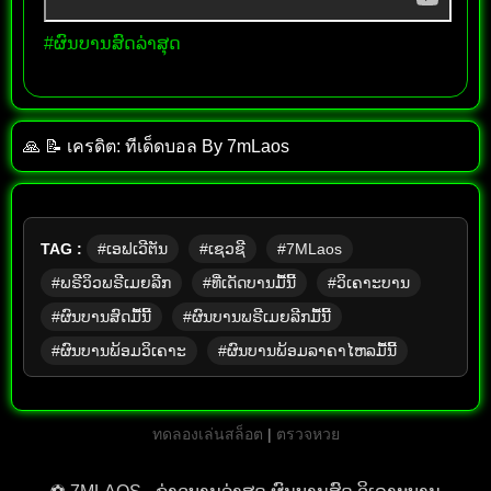
#ຜົນບານສົດລ່າສຸດ
🙏 📝 เครดิต: ทีเด็ด​บอล​ By​ 7mLaos
TAG :
#ເອຟເວີຕັນ
#ເຊວຊີ
#7MLaos
#ພຣີວິວພຣີເມຍລີກ
#ທີ່ເດັດບານມື້ນີ້
#ວິເຄາະບານ
#ຜົນບານສົດມື້ນີ້
#ຜົນບານພຣີເມຍລີກມື້ນີ້
#ຜົນບານພ້ອມວິເຄາະ
#ຜົນບານພ້ອມລາຄາໄຫລມື້ນີ້
ทดลองเล่นสล็อต
|
ตรวจหวย