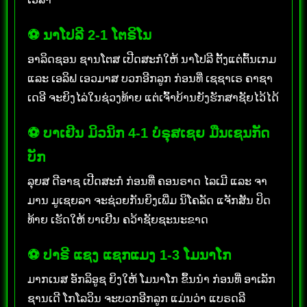
⚽ ນາໂປລີ 2-1 ໂຕຣິໂນ
ອາລິດຊອນ ຊານໂຕສ ເປີດສະກໍໃຫ້ ນາໂປລີ ຕັ້ງແຕ່ຕົ້ນເກມ
ແລະ ເອລິຟ ເອວມາສ ບວກອີກລູກ ກ່ອນທີ່ ເຊຊາເຣ ຄາຊາ
ເດອີ ຈະຍິງໄລ່ໃນຊ່ວງທ້າຍ ແຕ່ເຈົ້າບ້ານຍັງຮັກສາຊັຍໄວ້ໄດ້
⚽ ບາເຢີນ ມິວນິກ 4-1 ບໍຣຸສເຊຍ ມືນເຊນກັດ
ບັກ
ລຸຍສ ດີອາຊ ເປີດສະກໍ ກ່ອນທີ່ ຄອນຣາດ ໄລເມີ ແລະ ຈາ
ມານ ມູເຊຍລາ ຈະຊ່ວຍກັນຍິງເພີ່ມ ນິໂຄລັດ ແຈັກສັນ ປິດ
ທ້າຍ ເຮັດໃຫ້ ບາເຢີນ ຄວ້າຊັຍຊະນະຂາດ
⚽ ປາຣີ ແຊງ ແຊກແມງ 1-3 ໂມນາໂກ
ມາກເນສ ອັກລິອູຊ ຍິງໃຫ້ ໂມນາໂກ ຂຶ້ນນຳ ກ່ອນທີ່ ອາເລັກ
ຊານເດີ ໂກໂລວິນ ຈະບວກອີກລູກ ແມ່ນວ່າ ແບຣດລີ