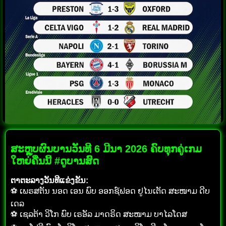
ສະຫຼຸບຜົນບານວັນທີ 6 ມີນາ 2026 ຄົບທຸກຄູ່ເກມ
ໃຫຍ່ຄືນນີ້ #ດູບານສົດ
ຕາຕະລາງວັນທີແຂ່ງຂັນ:
⚽ ເພຣສຕັນ ນອດ ເອນ ພົບ ອອກຊ໌ຟອດ ຢູໄນເຕັດ ສະໜາມ ດີບ
ເດລ
⚽ ເຊລຕ້າ ວິໂກ ພົບ ເຣອັລ ມາດຣິດ ສະໜາມ ບາໄລໂດສ