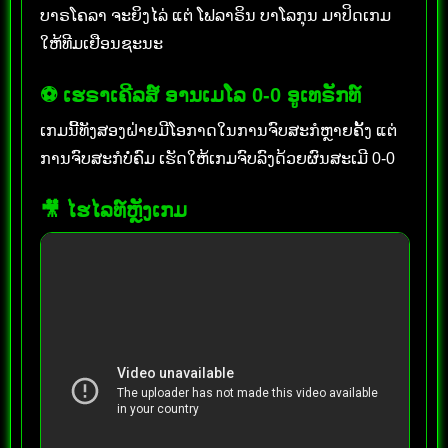
ບາຣໂຄລາ ຈະຍິງໄລ່ ແຕ່ ໂຟລາຣິນ ບາໂລກຸນ ມາປິດເກມ
ໃຫ້ທີມເຢືອນຊະນະ
⚽ ເຮຣາເຄີລສ໌ ອານເມໂລ 0-0 ອູເທຣັກທ໌
ເກມນີ້ທັງສອງຝ່າຍມີໂອກາດໃນການຈົບສະກໍຫຼາຍຄັ້ງ ແຕ່
ການຈົບສະກໍບໍ່ຄົມ ເຮັດໃຫ້ເກມຈົບລົງດ້ວຍຜົນສະເມີ 0-0
🎥 ໄຮໄລທ໌ຫຼັງເກມ