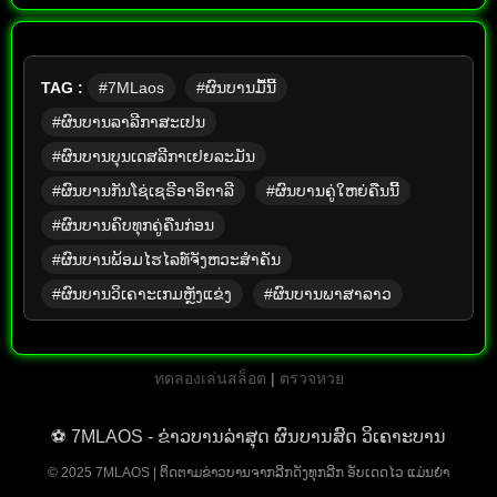
TAG :
#7MLaos
#ຜົນບານມື້ນີ້
#ຜົນບານລາລີກາສະເປນ
#ຜົນບານບຸນເດສລີກາເຢຍລະມັນ
#ຜົນບານກັນໂຊ່ເຊຣີອາອິຕາລີ
#ຜົນບານຄູ່ໃຫຍ່ຄືນນີ້
#ຜົນບານຄົບທຸກຄູ່ຄືນກ່ອນ
#ຜົນບານພ້ອມໄຮໄລທ໌ຈັງຫວະສຳຄັນ
#ຜົນບານວິເຄາະເກມຫຼັງແຂ່ງ
#ຜົນບານພາສາລາວ
ทดลองเล่นสล็อต
|
ตรวจหวย
⚽ 7MLAOS - ຂ່າວບານລ່າສຸດ ຜົນບານສົດ ວິເຄາະບານ
© 2025 7MLAOS | ຕິດຕາມຂ່າວບານຈາກລີກດັງທຸກລີກ ອັບເດດໄວ ແມ່ນຍຳ