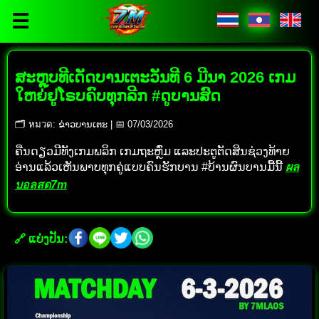
☰
ສະຫຼຸບທີເດັດບານເຕະວັນທີ 6 ມີນາ 2026 ເກມ
ໃຫຍ່ຢູໂຣບຄົບທຸກລີກ #ດູບານສົດ
🗂 หมวด: ຂ່າວບານເຕະ | 📅 07/03/2026
ຄືນດຽວມີທັງເກມພລິກ ເກມຖະຫຼົ່ມ ແລະປະຕູຕັດສິນຊ່ວງທ້າຍ
ອ່ານແລ້ວເຫັນພາບທຸກຄູ່ແບບຄົນຮັກບານ #ບ້ານຜົນບານມື້ນີ້
ผล
บอลสด7m
🔗 ແບ່ງປັນ: