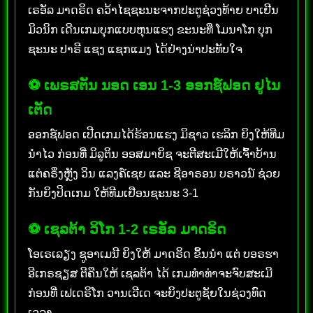
ເຣອັລ ມາດຣິດ ຄວ້າໄຊຊະນະຈາກປະຕູຊ່ວງທ້າຍ ບາເຢີນ
ມິວນິກ ເດີນເກມບຸກແບບຫຸນແຮງ ຂະນະທີ່ ໂມນາໂກ ບຸກ
ຊະນະ ປາຣີ ແຊງ ແຊກແມງ ໄດ້ຢ່າງນ່າປະທັບໃຈ
⚽ ເພຣສຕັນ ນອດ ເອນ 1-3 ອອກຊ໌ຟອດ ຢູໄນ
ເຕັດ
ອອກຊ໌ຟອດ ເປີດເກມໄດ້ຮ້ອນແຮງ ມິຊາວ ເຮລິກ ຍິງໃຫ້ທີມ
ນຳໄວ ກ່ອນທີ່ ມິລູຕິນ ອອສມາຍິຊ ຈະຕີສະເມີໃຫ້ເຈົ້າບ້ານ
ແຕ່ຄຣຶ່ງຫຼັງ ວິນ ແລງຄ໌ເຊຍ ແລະ ຊີອາຣອນ ບຣາວນ໌ ຊ່ວຍ
ກັນຍິງປິດເກມ ໃຫ້ທີມເຢືອນຊະນະ 3-1
⚽ ເຊລຕ້າ ວິໂກ 1-2 ເຣອັລ ມາດຣິດ
ໂອເຣເລຽງ ຊູອາເມນີ ຍິງໃຫ້ ມາດຣິດ ຂຶ້ນນຳ ແຕ່ ບອຣຮາ
ອີເກຣຊຽສ ຕີຄືນໃຫ້ ເຊລຕ້າ ໄດ້ ເກມທຳທ່າຈະຈົບສະເມີ
ກ່ອນທີ່ ເຟເດຣິໂກ ວານເວີເດ ຈະຍິງປະຕູຊັຍໃນຊ່ວງທົດ
ເວລາ