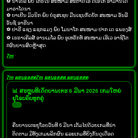
⚽ ນາໂປລີ ພົບ ໂຕຣິໂນ ສະໜາມ ສະຕາດິໂອ ດີເອໂກ ອາມານໂດ
ມາຣາໂດນາ
⚽ ບາເຢີນ ມິວນິກ ພົບ ບໍຣຸສເຊຍ ມືນເຊນກັດບັກ ສະໜາມ ອັນລີ
ອັນຊ໌ ອາຣີນາ
⚽ ປາຣີ ແຊງ ແຊກແມງ ພົບ ໂມນາໂກ ສະໜາມ ປາກ ເດ ແພຣງສ໌
⚽ ເຮຣາເຄີລສ໌ ອານເມໂລ ພົບ ອູເທຣັກທ໌ ສະໜາມ ເອີເວ ອາຊິໂຕ
#ຜົນບານສົດຫຼ້າສຸດ
7m
7m
ผลบอลสด7m
ผลบอลสด
ผลบอลสด
📊 ສະຫຼຸບທີເດັດບານເຕະ 6 ມີນາ 2026 ເກມໃຫຍ່
ຢູໂຣບຄົບທຸກຄູ່
ຄືນບານເຕະຢູໂຣບວັນທີ 6 ມີນາ ເຕັມໄປດ້ວຍເກມທີ່ນ່າ
ຕິດຕາມ ມີທັງເກມພລິກຜົນ ແລະເກມທີ່ຍິງກັນດຸເດືອດ