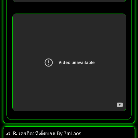
🙏 📝 เครดิต: ทีเด็ด​บอล​ By​ 7mLaos