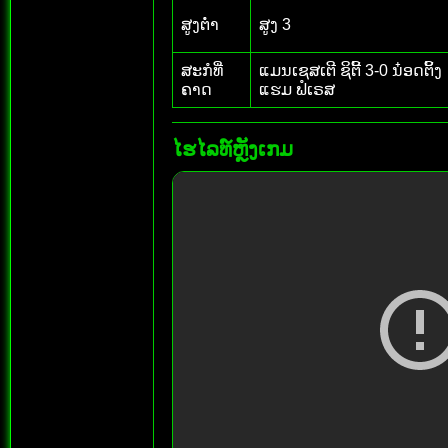
ສູງຕ່ຳ
ສູງ 3
ສະກໍທີ່
ແມນເຊສເຕີ ຊິຕີ້ 3-0 ນ໋ອດຕິ້ງ
ຄາດ
ແຮມ ຟໍເຣສ
ໄຮໄລທ໌ຫຼັງເກມ