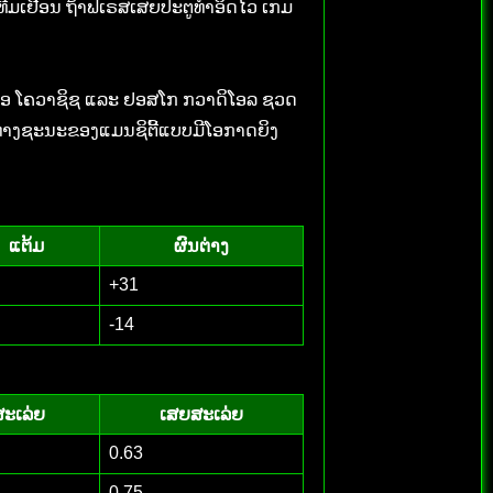
ທີມເຢືອນ ຖ້າຟໍເຣສເສຍປະຕູທຳອິດໄວ ເກມ
ມາເຕໂອ ໂຄວາຊິຊ ແລະ ຢອສໂກ ກວາດິໂອລ ຊວດ
້ໄປທາງຊະນະຂອງແມນຊິຕີ້ແບບມີໂອກາດຍິງ
ແຕ້ມ
ຜົນຕ່າງ
+31
-14
ສະເລ່ຍ
ເສຍສະເລ່ຍ
0.63
0.75