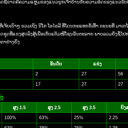
ັກ ຈຸດຊີ້ຂາດຄືຄວາມແຫຼມຂອງແນວຮຸກເຈົ້າບ້ານກັບຄວາມອຶດຂອງແນວຮັບ
ີ່ເຈັບເບົາໆ ຮວມເຖິງ ນີໂກ ໂອໄຣລີ ທີ່ໂດນກະແທກຂໍ້ເທົ້າ ຂະນະທີ່ 
ງຈັດຊຸດທີ່ແຂງສຸດລົງສູ້ເພື່ອເກັບແຕ້ມໜີໂຊນອັນຕະລາຍ ພາບລວມຍັງຊີ
ບຕາຢ່າງຍິ່ງ
ອັນດັບ
ແຂ່ງ
2
27
56
17
27
27
ັງ
ສູງ 1.5
ສູງ 2.5
ສູງ 3.5
ຍິງ
100%
63%
25%
2.25
63%
38%
25%
1.38