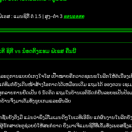
ສ : ແມນຊິຕີ້ ຕໍ່ 1.5 | ສູງ–ຕ່ຳ 3
ผลบอลสด
ຊິຕີ້ vs ນ໋ອດຕິ້ງແຮມ ຟໍເຣສ ຄືນນີ້
ຂອງລະດູການແບບບໍ່ເກງໃຈໃຜ ເປົ້າໝາຍຄືກວາດຊະນະໃນລີກໃຫ້ຕໍ່ເນື່ອງເພື
າລານ ແຕ່ທີມກໍຍັງເດີນໜ້າສ້າງໂອກາດໄດ້ເຫມືອນເດີມ ແຖມໄດ້ ອອງຕວນ 
ນະທຸກລາຍການຍືດເປັນ 6 ນັດຕິດ ແຖມໃນບ້ານເອຕິຮັດກໍຢືນລະຍະເປັນປ
້າບ້ານຈຶ່ງມາເຕັມທັງຮູບເກມແລະຜົນລັບ
້ນຍັງຕຶງມື ແມ່ນວ່າພຶ່ງມີໂມເມນດີໆໃນເວທີເອີຣົບ ແຕ່ຜົນງານໃນລີກຍັງສ
ຮັກສາປະຕູຊ່ວຍບໍ່ໃຫ້ສະກໍຂາດ ຍິ່ງມາເຈີແມນຊິຕີ້ທີ່ເຂັ້ມທັງເພຣສຊ