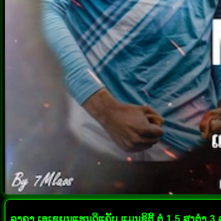
ລາຄາ ເອເຊຍນແຮນດິແຄັບ ແມນຊິຕີ້ ຕໍ່ 1.5 ສູງຕ່ຳ 3