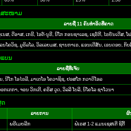
ລົງສະໜາມ
ລາຍຊື່ 11 ຄົນທຳອິດທີ່ຄາດ
ນສ, ດີອາສ, ເກຮີ, ໄອຕ໌-ນູຣີ, ນີໂກ ກອນຊາເລຊ, ເຊຣ໌ກີ, ໄຣຍ໌ນເດີສ, 
ລນໂຄວິຊ, ມູຣິລໂລ, ວິລເລຍມສ, ຊານກາເຣ, ແອນເດີສັນ, ເອນດອຍ, ກິບສ໌
ນແບນ
ລາຍຊື່ທີ່ເຈັບ
ານ, ນີໂກ ໂອໄຣລີ, ມາເຕໂອ ໂຄວາຊິຊ, ຢອສໂກ ກວາດິໂອລ
ກເຕກາ, ຈອນ ວິກເຕີ, ຄຣິສ ວູດ, ວິລລີ ໂບລີ, ນິໂຄໂລ ຊາໂວນາ
ຸດ
ລາຍການ
ຜ
ພຣີເມຍລີກ
ຟໍເຣສ 1-2 ແມນເຊສເຕີ ຊິຕີ້