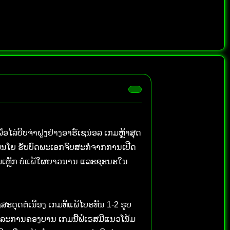
່ອໄລ່ບີບຈ່າຝູງຢ່າງອາຣ໌ເຊນ່ອລ ເກມຫຼ້າສຸດ
ເຊເມນໂຍ ຮັບບົດພະເອກຈົບສະກໍຈາກການເປີດ
້ອມເຫຼັກ ບໍ່ແພ້ໃຜຍາວນານ ແລະຊະນະໃນ
ະດຸດຕໍ່ເນື່ອງ ເກມທີ່ແພ້ໄບຣທັນ 1-2 ຮູບ
ິ່ງແລະການຄອງບານ ເກມນີ້ຟໍເຣສມີແນວໂນ້ມ