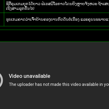
ຊິຕີ້ຄຸມເກມບຸກໄດ້ຍາວ ຟໍເຣສມີໂອກາດໂດນຍິງຫຼາຍຈັງຫວະ ຖ້າເສ
ເຖິງສາມລູກຂຶ້ນໄປ
ຮູບເກມຄາດວ່າເຈົ້າບ້ານຄອງບານກົດດັນຕໍ່ເນື່ອງ ແລະຄຸນນະພາບ