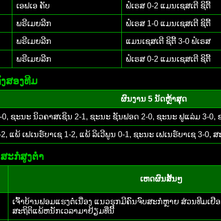
ເອຟເອ ຄັບ
ຟໍເຣສ 0-2 ແມນເຊສເຕີ ຊິຕີ້
ພຣີເມຍລີກ
ຟໍເຣສ 1-0 ແມນເຊສເຕີ ຊິຕີ້
ພຣີເມຍລີກ
ແມນເຊສເຕີ ຊິຕີ້ 3-0 ຟໍເຣສ
ພຣີເມຍລີກ
ຟໍເຣສ 0-2 ແມນເຊສເຕີ ຊິຕີ້
ັງສອງທີມ
ຜົນງານ 5 ນັດຫຼ້າສຸດ
-0, ຊະນະ ນິວຄາສເຊິນ 2-1, ຊະນະ ຊັນຟອດ 2-0, ຊະນະ ຟູແລ່ມ 3-0, ຊ
2, ແພ້ ເຟເນຣ໌ບາເຊ 1-2, ແພ້ ລິເວີພູນ 0-1, ຊະນະ ເຟເນຣ໌ບາເຊ 3-0, ສ
ສະກໍສູງຕ່ຳ
ເຫດຜົນສັ້ນໆ
ເຈົ້າບ້ານຟອມແຮງຕໍ່ເນື່ອງ ແນວຮຸກມີຄົນຈົບສະກໍຫຼາຍ ສ່ວນທີມເຢ
ສະຖິຕິແພ້ຫນັກເວລາມາຢ້ຽມທີ່ນີ້