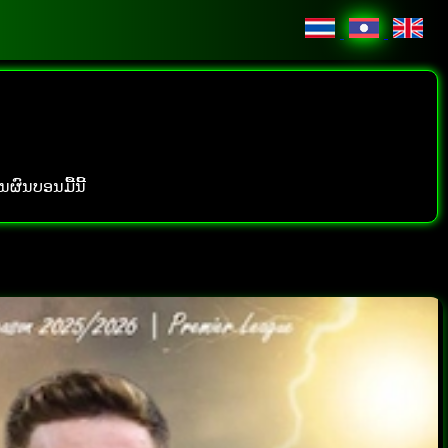
ນຜົນບອນມື້ນີ້