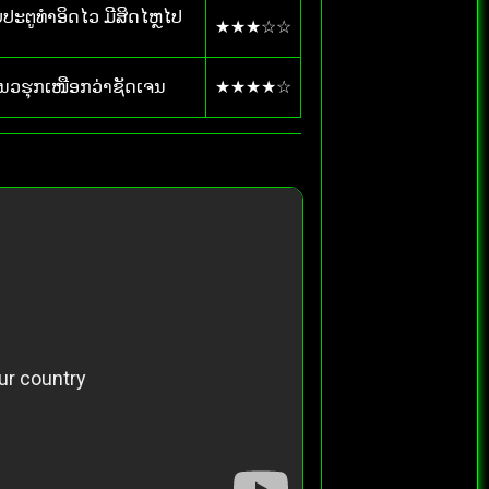
ຍປະຕູທຳອິດໄວ ມີສິດໄຫຼໄປ
★★★☆☆
ແນວຮຸກເໜືອກວ່າຊັດເຈນ
★★★★☆