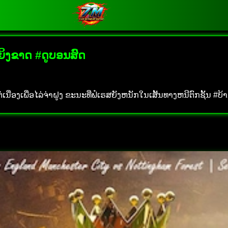
້ນຍິງຂາດ #ດູບອນສົດ
ື່ອງເພື່ອໄລ່ຈ່າຝູງ ຂະນະທີ່ຟໍເຣສຍັງຫນັກໃນເສັ້ນທາງຫນີຕົກຊັ້ນ #ບ້າ