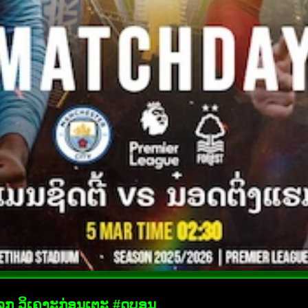
 ລູກ ວິເຄາະກ່ອນເຕະ #ດູບອນ