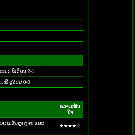
ະນະ ລິເວີພູນ 2-1
ະເໝີ ວູລ໌ຟສ 0-0
ຄວາມໝັ້ນ
ໃຈ
ືອນເກມຮັບຫຼຸດງ່າຍ ແລະ
★★★★☆