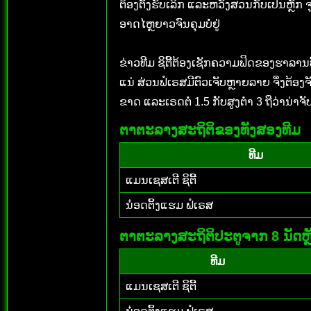
ຕ້ອງຕັ້ງຮັບເລິກ ແລະຫວັງສວນກັບເປັນຫຼ
ອາດໄຫຼຍາວຈົນຄຸມບໍ່ຢູ່
ຂ່າວທີມ ຊິຕີ້ຕ້ອງເຊັກຄວາມຟິດຂອງຮາລານທ
ແນ່ ສ່ວນຟໍເຣສມີຕົວເຈັບຫຼາຍລາຍ ຈຶ່ງຕ້ອ
ຂາດ ແລະເຣດຕໍ່ 1.5 ກັບສູງຕ່ຳ 3 ຖືວ່ານ່າຈັ
ຕາຕະລາງສະຖິຕິຂອງທັງສອງທີມ
ທີມ
ແມນເຊສເຕີ ຊິຕີ້
ນ໋ອດຕິ້ງແຮມ ຟໍເຣສ
ຕາຕະລາງສະຖິຕິປະຕູຈາກ 8 ນັດຫຼ
ທີມ
ແມນເຊສເຕີ ຊິຕີ້