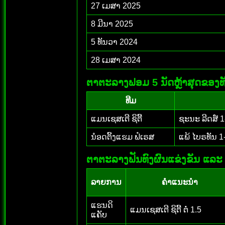
27 ເມສາ 2025
8 ມີນາ 2025
5 ທັນວາ 2024
28 ເມສາ 2024
ຕາຕະລາງຟອມ 5 ນັດຫຼ້າສຸດຂອງທ
ທີມ
ແມນເຊສເຕີ ຊິຕີ້
ຊະນະ ລີດສ໌ 1
ນ໋ອດຕິ້ງແຮມ ຟໍເຣສ
ແພ້ ໄບຣທັນ 1-
ຕາຕະລາງຟັນທົງຜົນແຂ່ງຂັນ ແລະ 
ລາຍການ
ຄຳແນະນຳ
ແຮນດິ
ແມນເຊສເຕີ ຊິຕີ້ ຕໍ່ 1.5
ແຄັບ