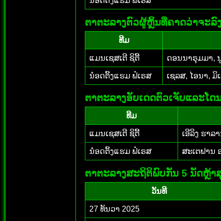
ນ໋ອດຕິ້ງແຮມ ຟໍເຣສ
ຕາຕະລາງຕົວຜູ້ຫຼິ້ນທີ່ຄາດວ່າຈະ
ທີມ
ແມນເຊສເຕີ ຊິຕີ້
ດອນນາຣຸມມາ, ນູເ
ນ໋ອດຕິ້ງແຮມ ຟໍເຣສ
ເຊລສ, ໄອນາ, ມິເ
ຕາຕະລາງອັບເດດຕົວເຈັບແລະໂດ
ທີມ
ແມນເຊສເຕີ ຊິຕີ້
ເອີລິງ ຮາລ
ນ໋ອດຕິ້ງແຮມ ຟໍເຣສ
ສະເຕຟານ ອອ
ຕາຕະລາງສະຖິຕິພົບກັນ 5 ນັດຫຼ້າສ
ວັນທີ
27 ທັນວາ 2025