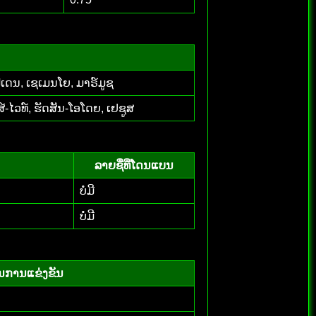
ໂຟເດນ, ເຊເມນໂຍ, ມາຣ໌ມູຊ
-ໄວທ໌, ຮັດສັນ-ໂອໂດຍ, ເຢຊູສ
ລາຍຊື່ທີ່ໂດນແບນ
ບໍ່ມີ
ບໍ່ມີ
ົນການແຂ່ງຂັນ