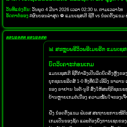
ວັນທີແຂ່ງຂັນ:
ວັນພຸດ 4 ມີນາ 2026 ເວລາ 02:30 ນ. ຕາມເວລາໄທ
ອັດຕາຕໍ່ຮອງ
#ຜົນບອນລ່າສຸດ ⚽ ແມນເຊສເຕີ ຊິຕີ້ vs ນ໋ອດຕິ້ງແຮມ ຟໍເຣ
ผลบอลสด
ผลบอลสด
📊 ສະຫຼຸບພຣີວິວພຣີເມຍລີກ ແມນເຊສເຕີ 
ບົດວິເຄາະກ່ອນເກມ
ແມນເຊສເຕີ ຊິຕີ້ກຳລັງເປັນລົດບົດຄຶ່ງຫຼັງ
ບຸກຊະນະລີດສ໌ 1-0 ທັງທີ່ບໍ່ມີ ເອີລິງ ຮ
ຂອງ ຣາຢານ ໄອຕ໌-ນູຣີ ສົ່ງໃຫ້ສະຖິຕິຊະ
ບ້ານຫຼາຍເກມຕໍ່ເນື່ອງ ຄວາມໝັ້ນໃຈຂອງເຈົ
ຝັ່ງ ນ໋ອດຕິ້ງແຮມ ຟໍເຣສ ສະຖານະການໜີຕົກຊັ
ເກມເປັນຮອງຊັດ ແລະຕ້ອງພຶ່ງການເຊບຂອງຜູ້