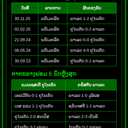
ວັນທີ
ລາຍການ
ຜົນແຂ່ງຂັນ
30.11.25
ພຣີເມຍລີກ
ພາເລດ 1-2 ຢູໄນເຕັດ
02.02.25
ພຣີເມຍລີກ
ຢູໄນເຕັດ 0-2 ພາເລດ
21.09.24
ພຣີເມຍລີກ
ພາເລດ 0-0 ຢູໄນເຕັດ
06.05.24
ພຣີເມຍລີກ
ພາເລດ 4-0 ຢູໄນເຕັດ
30.09.23
ພຣີເມຍລີກ
ຢູໄນເຕັດ 0-1 ພາເລດ
ຕາຕະລາງຟອມ 5 ນັດຫຼັງສຸດ
ແມນເຊສເຕີ ຢູໄນເຕັດ
ຄຣິສຕັນ ພາເລດ
ເອຟເວີຕັນ 0-1 ຢູໄນເຕັດ
ພາເລດ 1-0 ວູລ໌ຟສ
ເວສ ແຮມ 1-1 ຢູໄນເຕັດ
ຊຣິນຈສກີ 1-1 ພາເລດ
ຢູໄນເຕັດ 2-0 ສະເປີສ
ພາເລດ 2-3 ເບີນລີ
ຢູໄນເຕັດ 3-2 ຟູແລມ
ໄບຣຕັນ 0-1 ພາເລດ