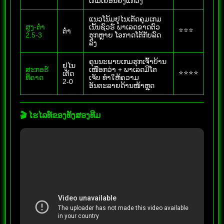
ເກມເຢືອນຍັງແກວ່ງ
ແນວໂນ້ມຢູໄນເຕັດຄຸມເກມ
ສູງ-ຕໍ່າ
ເນັ້ນຊົວຣ໌ ພາເລດຂາດຕົວ
⭐⭐⭐
ຕໍ່າ
2.5-3
ຮຸກຫຼາຍ ໂອກາດໂຕ້ກັບລົດ
ລົງ
ຄຸນນະພາບເກມຮຸກເຈົ້າບ້ານ
ຢູໄນ
ສະກອຣ໌
ເໜືອກວ່າ + ພາເລດມີໂຕ
⭐⭐⭐⭐
ເຕັດ
ທີ່ຄາດ
ເຈັບ ທໍາໃຫ້ຄວາມ
2-0
ອັນຕະລາຍດ້ານໜ້າຫຼຸດ
🎬 ໄຮໄລທ໌ຂອງທັງສອງທີມ