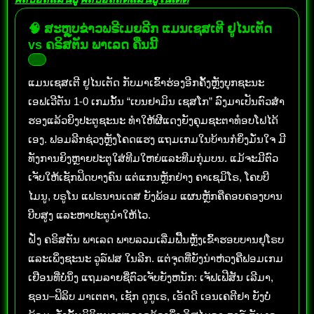
🧠 ສະຫຼຸບຂ່າວພຣີເມຍລີກ ແມນເຊສເຕີ ຢູໄນເຕັດ
vs ຄຣິສຕັນ ພາເລດ ຄືນນີ້
ແມນເຊສເຕີ ຢູໄນເຕັດ ກັບມາເຂົ້າຮ່ອງອີກຄັ້ງຫຼັງບຸກຊະນະ
ເອຟເວີຕັນ 1-0 ເກມນັ້ນ “ເບນຢາມິນ ເຊສໂກ” ລົງມາເປັນຕົວສໍາ
ຮອງແລ້ວຍິງປະຕູຊະນະ ທໍາໃຫ້ຜີແດງຍັງຄຸມຊະຕາທ໋ອບໂຟໄດ້
ເອງ. ຟອມລີກຊ່ວງຫຼັງໂຄດແຮງ ແຖມເກມໃນບ້ານກໍຍິ່ງມັ່ນໃຈ ມີ
ທັງການຍິງຫຼາຍປະຕູໃສ່ທີມໃຫຍ່ແລະທີມກຸ່ມບນ. ແມ້ຈະມີຕົວ
ເຈັບໃຫ້ເຊັກຟິດບາງຄົນ ແຕ່ແກນຫຼັກຢ່າງ ຄາເຊມິໂຣ, ໂຄບບີ
ໄມນູ, ບຣູໂນ ແຟຣນານເດສ ຍັງພ້ອມ ແຜນຫຼັກຄືຄອບຄອງບານ
ບີບສູງ ແລະຫາປະຕູນໍາໃຫ້ໄວ.
ຝັ່ງ ຄຣິສຕັນ ພາເລດ ພາບລວມເລີ່ມຟື້ນຫຼັງເຂົ້າຮອບບານຢຸໂຣບ
ແລະເພິ່ງຊະນະ ວູລ໌ຟສ ໃນລີກ. ແຕ່ຈຸດທີ່ຍັງນ່າຫ່ວງຄືຟອມເກມ
ເຢືອນທີ່ບໍ່ນິ່ງ ແຖມລາຍຊື່ຕົວເຈັບຍັງຫນັກ: ເຈັຟເຟີສັນ ເລີມາ,
ຊອນ–ຟິລິບ ມາເຕຕາ, ເຊັກ ດູກູເຣ, ເອັດດີ ເອນເຄຕີຢາ ຍັງບໍ່