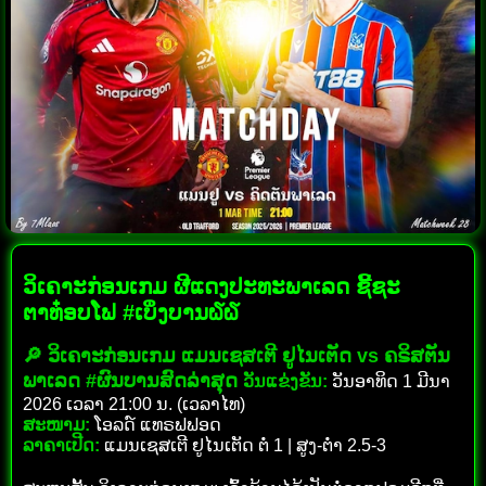
ວິເຄາະກ່ອນເກມ ຜີແດງປະທະພາເລດ ຊີ້ຊະ
ຕາທ໋ອບໂຟ #ເບິ່ງບານ໖໖
🔎 ວິເຄາະກ່ອນເກມ ແມນເຊສເຕີ ຢູໄນເຕັດ vs ຄຣິສຕັນ
ພາເລດ #ຜົນບານສົດລ່າສຸດ
ວັນແຂ່ງຂັນ:
ວັນອາທິດ 1 ມີນາ
2026 ເວລາ 21:00 ນ. (ເວລາໄທ)
ສະໜາມ:
ໂອລດ໌ ແທຣຟຟອດ
ລາຄາເປີດ:
ແມນເຊສເຕີ ຢູໄນເຕັດ ຕໍ່ 1 | ສູງ-ຕໍ່າ 2.5-3