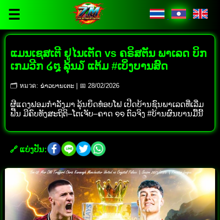
☰
ແມນເຊສເຕີ ຢູໄນເຕັດ vs ຄຣິສຕັນ ພາເລດ ບິກ
ເກມວີກ ໒໘ ລຸ້ນ໓ ແຕ້ມ #ເບິ່ງບານສົດ
🗂 หมวด: ຂ່າວບານເຕະ | 📅 28/02/2026
ຜີແດງຟອມກໍາລັງມາ ລຸ້ນຍຶດທ໋ອບໂຟ ເປີດບ້ານຊົນພາເລດທີ່ເລີ່ມ
ຟື້ນ ມີຄົບທັງສະຖິຕິ–ໂຕເຈັບ–ຄາດ ໑໑ ຕົວຈິງ #ບ້ານຜົນບານມື້ນີ້
🔗 ແບ່ງປັນ: