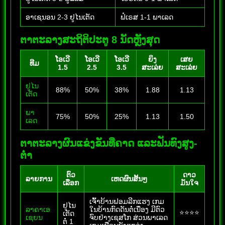
ອາເຊນອນ 2-3 ຢູໄນເຕັດ
ຟໍເຣສ 1-1 ພາເລດ
ຕາຕະລາງສະຖິຕິປະຕູ 8 ນັດຫຼັງສຸດ
ໂອເວີ
ໂອເວີ
ໂອເວີ
ຍິງ
ເສຍ
ທີມ
1.5
2.5
3.5
ສະເລ່ຍ
ສະເລ່ຍ
ຢູໄນ
88%
50%
38%
1.88
1.13
ເຕັດ
ພາ
75%
50%
25%
1.13
1.50
ເລດ
ຕາຕະລາງຜົນແຂ່ງຂັນທີ່ຄາດ ແລະຟັນທົງສູງ-
ຕໍ່າ
ຕົວ
ດາວ
ລາຍການ
ເຫດຜົນສັ້ນໆ
ເລືອກ
ມັ່ນໃຈ
ເຈົ້າບ້ານຟອມລີກແຮງ ເກມ
ຢູໄນ
ລາຄາເອ
ໃນບ້ານກົດດັນຕໍ່ເນື່ອງ ມີຕົວ
⭐⭐⭐⭐
ເຕັດ
ເຊຍນ
ຈົບຢ່າງເຊສໂກ ສ່ວນພາເລດ
ຕໍ່ 1