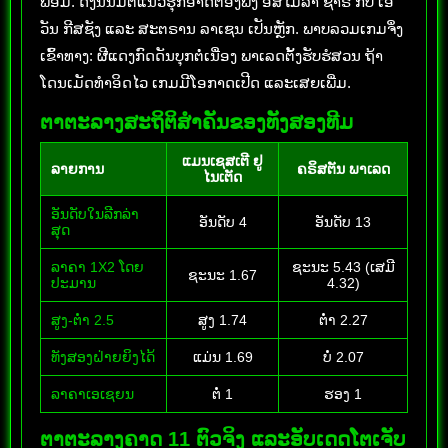
ພ້ອມ. ດັ່ງນັ້ນມິຕິແນວຮຸກອາດຕ້ອງພຶ່ງ ອິສໄມລາ ຊາຣ໌ ກັບ ເອ
ວັນ ກີສຊັງ ແລະ ສະຕຣານ ລາເຊນ ເປັນຫຼັກ. ພາບລວມເກມຈຶ່ງ
ເຂົ້າທາງ: ຜີແດງກົດດັນບຸກຕໍ່ເນື່ອງ ພາເລດຕັ້ງຮັບຮໍສວນ ຖ້າ
ໂດນເມັດທໍາອິດໄວ ເກມມີໂອກາດເປີດ ແລະເສຍເພີ່ມ.
ຕາຕະລາງສະຖິຕິສໍາຄັນຂອງທັງສອງທີມ
ແມນເຊສເຕີ ຢູ
ລາຍການ
ຄຣິສຕັນ ພາເລດ
ໄນເຕັດ
ອັນດັບໃນລີກລ່າ
ອັນດັບ 4
ອັນດັບ 13
ສຸດ
ລາຄາ 1X2 ໂດຍ
ຊະນະ 5.43 (ເສມີ
ຊະນະ 1.67
ປະມານ
4.32)
ສູງ-ຕໍ່າ 2.5
ສູງ 1.74
ຕໍ່າ 2.27
ທັງສອງຝ່າຍຍິງໄດ້
ແມ່ນ 1.69
ບໍ່ 2.07
ລາຄາເອເຊຍນ
ຕໍ່ 1
ຮອງ 1
ຕາຕະລາງຄາດ 11 ຕົວຈິງ ແລະອັບເດດໂຕເຈັບ