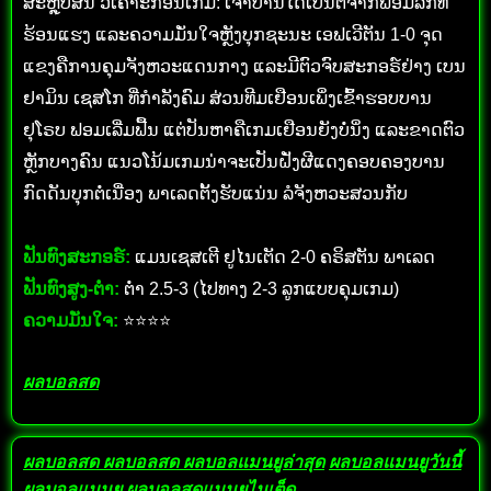
ສະຫຼຸບສັ້ນ ວິເຄາະກ່ອນເກມ: ເຈົ້າບ້ານໄດ້ເປັນຕໍ່ຈາກຟອມລີກທີ່
ຮ້ອນແຮງ ແລະຄວາມມັ່ນໃຈຫຼັງບຸກຊະນະ ເອຟເວີຕັນ 1-0 ຈຸດ
ແຂງຄືການຄຸມຈັງຫວະແດນກາງ ແລະມີຕົວຈົບສະກອຣ໌ຢ່າງ ເບນ
ຢາມິນ ເຊສໂກ ທີ່ກໍາລັງຄົມ ສ່ວນທີມເຢືອນເພິ່ງເຂົ້າຮອບບານ
ຢຸໂຣບ ຟອມເລີ່ມຟື້ນ ແຕ່ປັນຫາຄືເກມເຢືອນຍັງບໍ່ນິ່ງ ແລະຂາດຕົວ
ຫຼັກບາງຄົນ ແນວໂນ້ມເກມນ່າຈະເປັນຝັ່ງຜີແດງຄອບຄອງບານ
ກົດດັນບຸກຕໍ່ເນື່ອງ ພາເລດຕັ້ງຮັບແນ່ນ ລໍຈັງຫວະສວນກັບ
ຟັນທົງສະກອຣ໌:
ແມນເຊສເຕີ ຢູໄນເຕັດ 2-0 ຄຣິສຕັນ ພາເລດ
ຟັນທົງສູງ-ຕໍ່າ:
ຕໍ່າ 2.5-3 (ໄປທາງ 2-3 ລູກແບບຄຸມເກມ)
ຄວາມມັ່ນໃຈ:
⭐⭐⭐⭐
ผลบอลสด
ผลบอลสด
ผลบอลสด
ผลบอลแมนยูล่าสุด
ผลบอลแมนยูวันนี้
ผลบอลแมนยู
ผลบอลสดแมนยูไนเต็ด