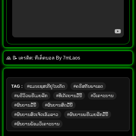
🙏 📝 เครดิต: ทีเด็ด​บอล​ By​ 7mLaos
TAG :
#ແມນເຊສເຕີຢູໄນເຕັດ
#ຄຣິສຕັນພາເລດ
#ພຣີວິວພຣີເມຍລີກ
#ທີເດັດບານມື້ນີ້
#ວິເຄາະບານ
#ຜົນບານມື້ນີ້
#ຜົນບານສົດມື້ນີ້
#ຜົນບານສົດເຈັດເອັມລາວ
#ຜົນບານພຣີເມຍລີກມື້ນີ້
#ຜົນບານພ້ອມວິເຄາະບານ