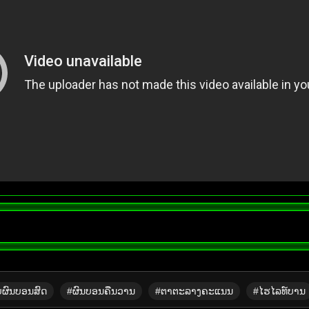
ບຜົນບອນສົດ
#ຜົນບອນຄືນວານ
#ຕາຕະລາງຄະແນນ
#ໄຮໄລທ໌ບານ