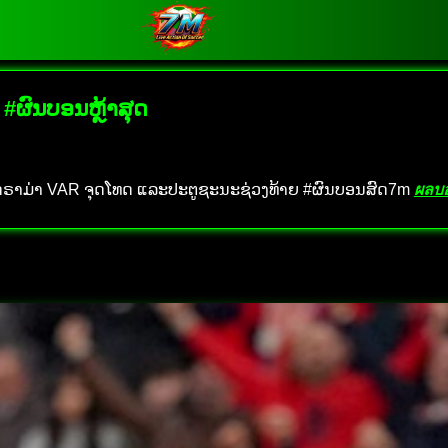
 #ຜົນບອນຫຼ້າສຸດ
ເກມດຣາມ່າ VAR ຈຸດໂທດ ແລະປະຕູຊະນະຊ່ວງທ້າຍ #ຜົນບອນສົດ7m
ผลบ