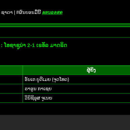
ຊາດາ | #ຜົນບອນມື້ນີ້
ผลบอลสด
 ໂອຊາຊູນ່າ 2-1 ເຣອັລ ມາດຣິດ
ຜູ້ຍິງ
ອັນເຕ ບູດີເມຍ (ຈຸດໂທດ)
ຣາອູນ ກາເຊຍ
ວິນິຊິອຸສ ຈູເນຍ