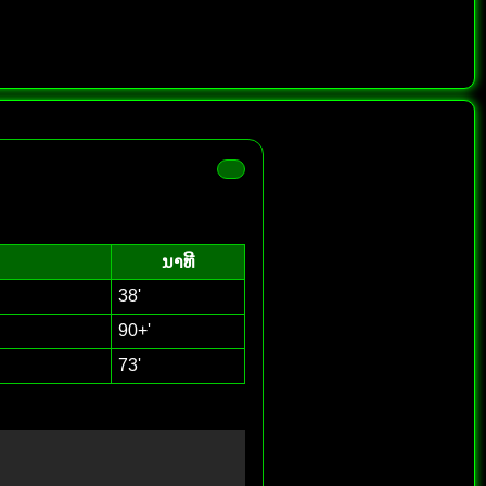
ນາທີ
38'
90+'
73'