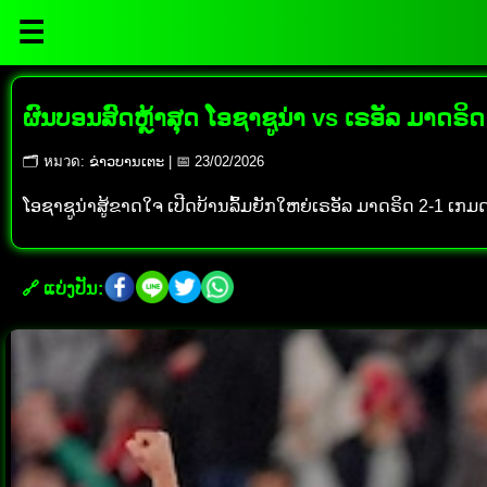
☰
ຜົນບອນສົດຫຼ້າສຸດ ໂອຊາຊູນ່າ vs ເຣອັລ ມາດຣິດ
🗂 หมวด: ຂ່າວບານເຕະ | 📅 23/02/2026
ໂອຊາຊູນ່າສູ້ຂາດໃຈ ເປີດບ້ານລົ້ມຍັກໃຫຍ່ເຣອັລ ມາດຣິດ 2-1 
🔗 ແບ່ງປັນ: