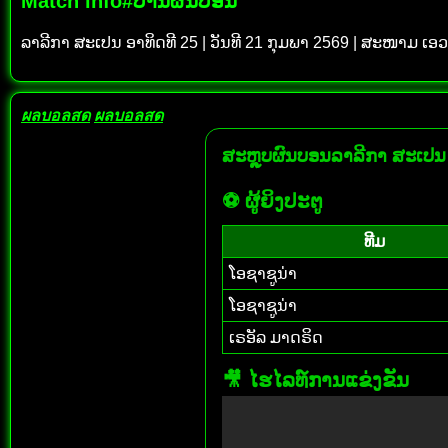
Match info#ບ້ານຜົນບອນ
ລາລີກາ ສະເປນ ອາທິດທີ 25 | ວັນທີ 21 ກຸມພາ 2569 | ສະໜາມ ເອວ 
ผลบอลสด
ผลบอลสด
ສະຫຼຸບຜົນບອນລາລີກາ ສະເປນ :
⚽ ຜູ້ຍິງປະຕູ
ທີມ
ໂອຊາຊູນ່າ
ໂອຊາຊູນ່າ
ເຣອັລ ມາດຣິດ
🎥 ໄຮໄລທ໌ການແຂ່ງຂັນ