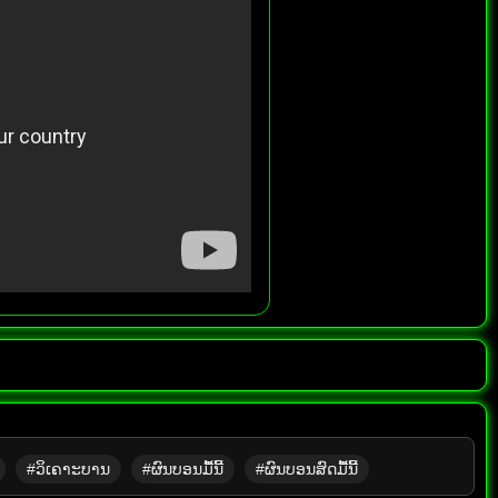
#ວິເຄາະບານ
#ຜົນບອນມື້ນີ້
#ຜົນບອນສົດມື້ນີ້