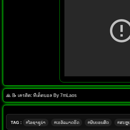
🙏 📝 เครดิต: ทีเด็ด​บอล​ By​ 7mLaos
TAG :
#ໂອຊາຊູນ່າ
#ເຣອັລມາດຣິດ
#ຜົນບອນສົດ
#ສະຫຼຸ