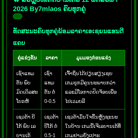
2026 By7mlaos ຄົບທຸກຄູ່
ທັດສະນະຄົບທຸກຄູ່ພ້ອມລາຄາເອເຊຍນແຮນດີ
ແຄບ
ຄູ່ແຂ່ງຂັນ
ລາຄາ
ມຸມມອງກ່ອນແຂ່ງ
ເຊົາແທມ
ເຊົາ
ເຈົ້າຖິ່ນໄດ້ປຽບສຽງເຊຍ
ຕັນ ພົບ
ແທມ
ເກມຮຸກມີຄຸນນະພາບກວ່າ
ມິດເດິລສະ
ຕັນ ຕໍ່
ແລະມີໂອກາດປິດຈັອບເພື່ອ
ໂບຣຫ໌
0-0.5
ໄປເວມບລີ
ເຊວຕ້າ ບີ
ເຊວຕ້າ
ເຊວຕ້າມັ່ນໃຈຂຶ້ນຫຼັງຊະນະ
ໂກ້ ພົບ ເລ
ບີໂກ້ ຕໍ່
ໃນບ້ານ ເກມນີ້ເຈີເລບານເຕ້ທີ່
ບານເຕ້
0.5-1
ເກມຢາມຍັງເປາະ