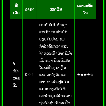
ທີ
ຄວາມໝັ້ນ
ລາຄາ
ເຫດຜົນ
ເດັດ
ໃຈ
ເກມນີ້ມີເດີມພັນສູງ
ແຕ່ເຊົາແທມຕັນໄດ້
ປຽບໃນບ້ານ ຂຸມ
ກຳລັງຄົບກວ່າ ແລະ
ຈັງຫວະເຂົ້າທຳດູມີນ້ຳ
ໜັກກວ່າ ມິດເດິລສະ
ຕໍ່
ໂບຣຫ໌ຕ້ອງມາຫຼິ້ນ
ເຊົາ
0-0.5
ແບບລະວັງຕົວ ແຕ່
★★★★☆
ແທມ
ການຂາດຕົວຫຼັກໃນ
ຕັນ
ແດນກາງເຮັດໃຫ້
ເສຍສົມດຸນພໍສົມຄວນ
ຖ້າເຈົ້າຖິ່ນເລັ່ງສະປີດ