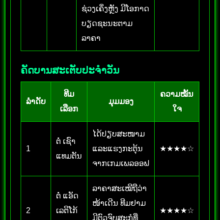
ຊ່ວງເຄິ່ງຫຼັງ ມີໂອກາດ
ບຽດຊະນະຕາມ
ລາຄາ
ຄັດບານສະເຕັບປະຈຳວັນ
ທີມ
ຄວາມໝັ້ນ
ລຳດັບ
ມຸມມອງ
ເລືອກ
ໃຈ
ໄດ້ປຽບສະໜາມ
ຕໍ່ ເຊົາ
1
ແລະແຮງກະຕຸ້ນ
★★★★☆
ແທມຕັນ
ຈາກເກມເພລອອຟ
ລາຄາສະເໝີຖືວ່າ
ຕໍ່ ແອັດ
ໜ້າເດີນ ທີມຢາມ
2
ເລຕິໂກ້
★★★★☆
ມີຕົວຈົບສະກໍທີ່