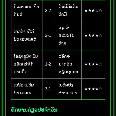
ຄິວມານອກ ພົບ
ດັນດີມີແຕ້ມ
2-2
★★★☆☆
ດັນດີ
ຕິດມື
ເຊວຕ້າ
ເຊວຕ້າ ບີໂກ້
2-1
ຊະນະໃນ
★★★★☆
ພົບ ເລບານເຕ້
ບ້ານ
ໂອຊາຊູນ່າ ພົບ
ແອັດຯ
ແອັດເລຕິໂກ້
1-2
ມາດຣິດ
★★★★☆
ມາດຣິດ
ສຽດຊະນະ
ເຣອັລ ເບຕິສ
ເບຕິສຍິງ
3-1
★★★★☆
ພົບ ເອວເຊ່
ຜ່ານລາຄາ
ຄັດບານດ່ຽວປະຈຳວັນ