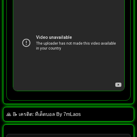
🙏 📝 เครดิต: ทีเด็ด​บอล​ By​ 7mLaos