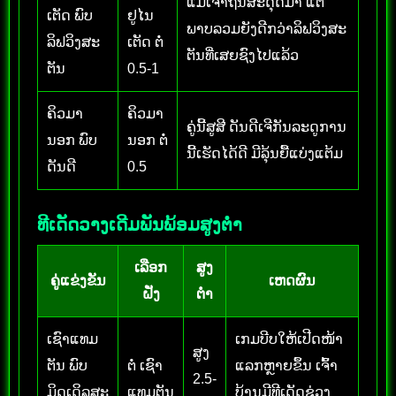
ແມ້ເຈົ້າຖິ່ນສະດຸດມາ ແຕ່
ເຕັດ ພົບ
ຢູໄນ
ພາບລວມຍັງດີກວ່າລິຟວິງສະ
ລິຟວິງສະ
ເຕັດ ຕໍ່
ຕັນທີ່ເສຍຊົງໄປແລ້ວ
ຕັນ
0.5-1
ຄິວມາ
ຄິວມາ
ຄູ່ນີ້ສູສີ ດັນດີເຈີກັນລະດູການ
ນອກ ພົບ
ນອກ ຕໍ່
ນີ້ເຮັດໄດ້ດີ ມີລຸ້ນຍື້ແບ່ງແຕ້ມ
ດັນດີ
0.5
ທີເດັດວາງເດີມພັນພ້ອມສູງຕ່ຳ
ເລືອກ
ສູງ
ຄູ່ແຂ່ງຂັນ
ເຫດຜົນ
ຝັ່ງ
ຕ່ຳ
ເຊົາແທມ
ເກມບີບໃຫ້ເປີດໜ້າ
ສູງ
ຕັນ ພົບ
ຕໍ່ ເຊົາ
ແລກຫຼາຍຂຶ້ນ ເຈົ້າ
2.5-
ມິດເດິລສະ
ແທມຕັນ
ບ້ານມີທີເດັດຊ່ວງ