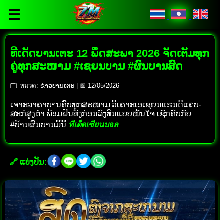
☰
ທີເດັດບານເຕະ 12 ພຶດສະພາ 2026 ຈັດເຕັມທຸກ
ຄູ່ທຸກສະໜາມ #ເຊຍນບານ #ຜົນບານສົດ
🗂 หมวด: ຂ່າວບານເຕະ | 📅 12/05/2026
ເຈາະລາຄາບານຄົບທຸກສະໜາມ ວິເຄາະເອເຊຍນແຮນດີແຄບ-
ສະກໍສູງຕ່ຳ ພ້ອມຟັນທົງກ່ອນລົງທຶນແບບໝັ້ນໃຈ ເຊັກຄົບກັບ
#ບ້ານຜົນບານມື້ນີ້
ทีเด็ดเซียนบอล
🔗 ແບ່ງປັນ: