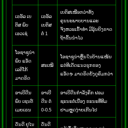
ເບຕິສເໜືອກວ່າທັງ
ເຣອັລ ເບ
ເຣອັລ
ຄຸນນະພາບບານແລະ
ຕິສ ພົບ
ເບຕິສ
ຈັງຫວະເຂົ້າທຳ ມີລຸ້ນຍິງຂາດ
ເອວເຊ່
ຕໍ່ 1
ຖ້າຂຶ້ນນຳໄວ
ໂອຊາຊູນ່າ
ໂອຊາຊູນ່າຫຼິ້ນໃນບ້ານແໜ້ນ
ພົບ ແອັດ
ສະເໝີ
ແຕ່ທີເດັດແນວຮຸກຂອງ
ເລຕິໂກ້
ແອັດຯ ມາດຣິດຍັງດູຄົມກວ່າ
ມາດຣິດ
ອາເບີດີນ
ອາເບີ
ອາເບີດີນກຳລັງຄຶກ ຟອມ
ພົບ ເຊນຕ໌
ດີນ ຕໍ່
ຊະນະຕໍ່ເນື່ອງ ຂະນະທີ່ທີມ
ເມຍເຣນ
0-0.5
ຢາມຫຼຸດງ່າຍເກີນໄປ
ດັນດີ ຢູໄນ
ດັນດີ