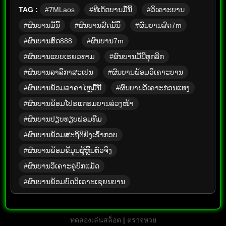
TAG :
#7MLaos
#ທີເດັດບານມື້ນີ້
#ວິເຄາະບານ
#ຜົນບານມື້ນີ້
#ຜົນບານສົດມື້ນີ້
#ຜົນບານສົດ7m
#ຜົນບານສົດ888
#ຜົນບານ7m
#ຜົນບານແບບເຣຍວທາມ
#ຜົນບານມື້ນີ້ທຸກລີກ
#ຜົນບານລາລີກາສະເປນ
#ຜົນບານພ້ອມວິເຄາະບານ
#ຜົນບານພ້ອມລາຄາໄຫຼມື້ນີ້
#ຜົນບານວິເຄາະກ່ອນແທງ
#ຜົນບານພ້ອມໂປຣແກຣມບານລ່ວງໜ້າ
#ຜົນບານປຽບທຽບຟອມທີມ
#ຜົນບານພ້ອມສະຖິຕິຍິງເຂົ້າກອບ
#ຜົນບານພ້ອມຂໍ້ມູນຜູ້ຫຼິ້ນຕົວຈິງ
#ຜົນບານວິເຄາະຄູ່ບິກແມັດ
#ຜົນບານພ້ອມບົດວິເຄາະເຊຍນບານ
ทดลองเล่นสล็อต
|
ตรวจหวย