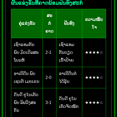
ຜົນແຂ່ງຂັນທີ່ຄາດພ້ອມຟັນທົງສະກໍ
ສະ
ຄວາມໝັ້ນ
ຄູ່ແຂ່ງຂັນ
ກໍ
ຟັນທົງ
ໃຈ
ຄາດ
ເຊົາແທມຕັນ
ເຊົາແທມ
ພົບ ມິດເດິລສະ
2-1
ຕັນບຽດ
★★★★☆
ໂບຣຫ໌
ເຂົ້າປ້າຍ
ອາເບີດີນ ພົບ
ອາເບີດີນຕໍ່
2-0
★★★★☆
ເຊນຕ໌ ເມຍເຣນ
ໄດ້ລຸ້ນ
ດັນດີ ຢູໄນເຕັດ
ດັນດີ ຢູໄນ
ພົບ ລິຟວິງສະ
3-1
★★★★☆
ເຕັດຈັດໜັກ
ຕັນ