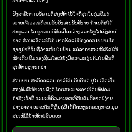
ບານຈາກແດນກາງ
ຝັ່ງລາລີກາ ເຣອັລ ເບຕິສດູໜ້າໄວ້ໃຈທີ່ສຸດໃນກຸ່ມທີມຕໍ່
ເພາະເຈີເອວເຊ່ທີ່ເກມຮັບຍັງເສຍພື້ນທີ່ງ່າຍ ຖ້າເບຕິສໄດ້
ປະຕູແລກໄວ ຮູບເກມມີສິດເປີດກວ້າງແລະໄຫຼໄປເຖິງສະກໍ
ຂາດ ສ່ວນແອັດເລຕິໂກ້ ມາດຣິດແມ້ຕ້ອງອອກໄປຢາມໂອ
ຊາຊູນ່າທີ່ຂຶ້ນຊື່ວ່າແໜ້ນໃນບ້ານ ແຕ່ລາຄາສະເໝີເຮັດໃຫ້
ໜ້າເດີນ ທີມຂອງຊິເມໂອເນ່ຍັງມີຄວາມສຽບຄົມໃນພື້ນທີ່
ສຸດທ້າຍຫຼາຍກວ່າ
ສ່ວນບານສະກັອດແລນ ອາເບີດີນກັບດັນດີ ຢູໄນເຕັດເປັນ
ສອງທີມທີ່ໜ້າເຊຍຝັ່ງຕໍ່ ໂດຍສະເພາະອາເບີດີນທີ່ຟອມ
ກຳລັງເຂົ້າທີ່ ຂະນະທີ່ຄິວມານອກເຈີກັບດັນດີອາດບໍ່ງ່າຍ
ຢ່າງລາຄາ ເພາະດັນດີຫຼິ້ນຄູ່ນີ້ໄດ້ດີຕະຫຼອດລະດູການ ມຸມ
ສະເໝີມີນ້ຳໜັກພໍສົມຄວນ