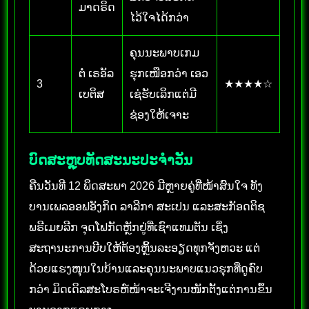
ມາດຣິດ
ໄວ້ໃຈໄດ້ກວ່າ
ຄຸນນະພາບເກມ
ຕໍ່ ເຣອັລ
ຮຸກເໜືອກວ່າ ເອວ
3
★★★★☆
ເບຕິສ
ເຊ່ຮັບເລິກແຕ່ມີ
ຊ່ອງໃຫ້ເຈາະ
ບົດສະຫຼຸບທັດສະນະປະຈຳວັນ
ຄືນວັນທີ 12 ພຶດສະພາ 2026 ມີຫຼາຍຄູ່ທີ່ໜ້າສົນໃຈ ທັງ
ບານເພລອອຟອັງກິດ ລາລີກາ ສະເປນ ແລະສະກັອດຕິຊ
ພຣີເມຍລີກ ຈຸດໂຟກັດຫຼັກຢູ່ທີ່ເຊົາແທມຕັນ ເຊິ່ງ
ສະຖານະການບີບໃຫ້ຕ້ອງຫຼິ້ນລະອຽດທຸກຈັງຫວະ ແຕ່
ດ້ວຍແຮງໜຸນໃນບ້ານແລະຄຸນນະພາບແນວຮຸກທີ່ດູຄົບ
ກວ່າ ມິດເດິລສະໂບຣຫ໌ໜ້າຈະເຈີງານໜັກຕັ້ງແຕ່ການຂຶ້ນ