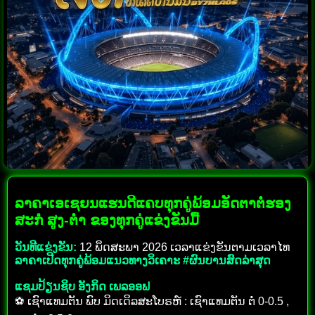
ລາຄາເອເຊຍນແຮນດີແຄບທຸກຄູ່ພ້ອມອັດຕາຕໍ່ຮອງ
ສະກໍ ສູງ-ຕ່ຳ ຂອງທຸກຄູ່ແຂ່ງຂັນມື້
ວັນທີແຂ່ງຂັນ:
12 ພຶດສະພາ 2026 ເວລາແຂ່ງຂັນຕາມເວລາໄທ
ລາຄາເປີດທຸກຄູ່ພ້ອມແນວທາງວິເຄາະ #ຜົນບານສົດລ່າສຸດ
ແຊມປ້ຽນຊິບ ອັງກິດ ເພລອອຟ
⚽ ເຊົາແທມຕັນ ພົບ ມິດເດິລສະໂບຣຫ໌ : ເຊົາແທມຕັນ ຕໍ່ 0-0.5 ,