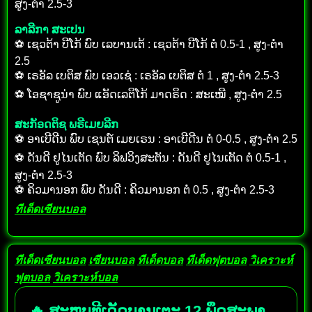
ສູງ-ຕ່ຳ 2.5-3
ລາລີກາ ສະເປນ
⚽ ເຊວຕ້າ ບີໂກ້ ພົບ ເລບານເຕ້ : ເຊວຕ້າ ບີໂກ້ ຕໍ່ 0.5-1 , ສູງ-ຕ່ຳ
2.5
⚽ ເຣອັລ ເບຕິສ ພົບ ເອວເຊ່ : ເຣອັລ ເບຕິສ ຕໍ່ 1 , ສູງ-ຕ່ຳ 2.5-3
⚽ ໂອຊາຊູນ່າ ພົບ ແອັດເລຕິໂກ້ ມາດຣິດ : ສະເໝີ , ສູງ-ຕ່ຳ 2.5
ສະກັອດຕິຊ ພຣີເມຍລີກ
⚽ ອາເບີດີນ ພົບ ເຊນຕ໌ ເມຍເຣນ : ອາເບີດີນ ຕໍ່ 0-0.5 , ສູງ-ຕ່ຳ 2.5
⚽ ດັນດີ ຢູໄນເຕັດ ພົບ ລິຟວິງສະຕັນ : ດັນດີ ຢູໄນເຕັດ ຕໍ່ 0.5-1 ,
ສູງ-ຕ່ຳ 2.5-3
⚽ ຄິວມານອກ ພົບ ດັນດີ : ຄິວມານອກ ຕໍ່ 0.5 , ສູງ-ຕ່ຳ 2.5-3
ทีเด็ดเซียนบอล
ทีเด็ดเซียนบอล
เซียนบอล
ทีเด็ดบอล
ทีเด็ดฟุตบอล
วิเคราะห์
ฟุตบอล
วิเคราะห์บอล
🔥 ສະຫຼຸບທີເດັດບານເຕະ 12 ພຶດສະພາ