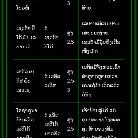
3
ໂບຣຫ໌
ທ້າຍ
ເລບານເຕ້ເກມຢາມ
ເຊວຕ້າ ບີ
ຕໍ່
ສູງ
ເສຍປະຕູງ່າຍ
ໂກ້ ພົບ ເລ
ເຊວຕ້າ
2.5
ເຊວຕ້າມີລຸ້ນຍິງເກີນ
ບານເຕ້
ບີໂກ້
ໜຶ່ງເມັດ
ເບຕິສມີຈັງຫວະເຂົ້າ
ເຣອັລ ເບ
ສູງ
ຕໍ່ ເຣອັລ
ທຳຫຼາກຫຼາຍກວ່າ
ຕິສ ພົບ
2.5-
ເບຕິສ
ເອວເຊ່ຮັບເລິກແລ້ວ
ເອວເຊ່
3
ບໍ່ນິ່ງ
ໂອຊາຊູນ່າ
ເຈົ້າບ້ານສູ້ໄດ້ ແຕ່
ຕໍ່ ແອັດ
ພົບ ແອັດ
ສູງ
ຄຸນນະພາບຈັງຫວະ
ເລຕິໂກ້
ເລຕິໂກ້
2.5
ສຸດທ້າຍຂອງທີມ
ມາດຣິດ