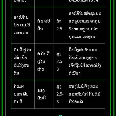
ມາດຣິດ
ຢາມຍັງໜ້າໄວ້ໃຈ
ອາເບີດີນໜ້າຊະນະ
ອາເບີດີນ
ຕໍ່ ອາເບີ
ຕ່ຳ
ແຕ່ຮູບເກມອາດຄຸມ
ພົບ ເຊນຕ໌
ດີນ
2.5
ຈັງຫວະຫຼາຍກວ່າ
ເມຍເຣນ
ບຸກແລກຕະຫຼອດ
ດັນດີ ຢູໄນ
ລິຟວິງສະຕັນເກມ
ຕໍ່ ດັນດີ
ສູງ
ເຕັດ ພົບ
ຮັບເປີດຊ່ອງຫຼາຍ
ຢູໄນ
2.5-
ລິຟວິງສະ
ເຈົ້າຖິ່ນມີໂອກາດຍິງ
ເຕັດ
3
ຕັນ
ຕໍ່ເນື່ອງ
ຄິວມາ
ສູງ
ສອງທີມມີຈັງຫວະ
ຮອງ
ນອກ ພົບ
2.5-
ແລກກັນໄດ້ ດັນດີມີ
ດັນດີ
ດັນດີ
3
ດີພໍບໍ່ແພ້