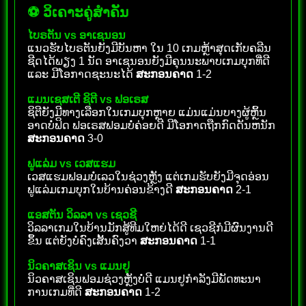
⚽ ວິເຄາະຄູ່ສຳຄັນ
ໄບຣຕັນ vs ອາເຊນອນ
ແນວຮັບໄບຣຕັນຍັງມີບັນຫາ ໃນ 10 ເກມຫຼ້າສຸດເກັບຄລີນ
ຊີດໄດ້ພຽງ 1 ນັດ ອາເຊນອນຍັງມີຄຸນນະພາບເກມບຸກທີ່ດີ
ແລະ ມີໂອກາດຊະນະໄດ້
ສະກອນຄາດ
1-2
ແມນເຊສເຕີ ຊິຕີ vs ຟອເຣສ
ຊິຕີຍັງມີທາງເລືອກໃນເກມບຸກຫຼາຍ ແມ່ນແມ່ນບາງຜູ້ຫຼິ້ນ
ອາດບໍ່ຟິດ ຟອເຣສຟອມບໍ່ຄ່ອຍດີ ມີໂອກາດຖືກກົດດັນຫນັກ
ສະກອນຄາດ
3-0
ຟູແລ່ມ vs ເວສແຮມ
ເວສແຮມຟອມບໍ່ເລວໃນຊ່ວງຫຼັງ ແຕ່ເກມຮັບຍັງມີຈຸດອ່ອນ
ຟູແລ່ມເກມບຸກໃນບ້ານຄ່ອນຂ້າງດີ
ສະກອນຄາດ
2-1
ແອສຕັນ ວິລລາ vs ເຊວຊີ
ວິລລາເກມໃນບ້ານມັກສູ້ທີມໃຫຍ່ໄດ້ດີ ເຊວຊີກໍມີຜົນງານດີ
ຂຶ້ນ ແຕ່ຍັງບໍ່ຄົງເສັ້ນຄົງວາ
ສະກອນຄາດ
1-1
ນິວຄາສເຊິນ vs ແມນຢູ
ນິວຄາສເຊິນຟອມຊ່ວງຫຼັງບໍ່ດີ ແມນຢູກຳລັງມີພັດທະນາ
ການເກມທີ່ດີ
ສະກອນຄາດ
1-2