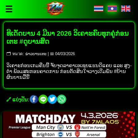
☰
ທີເດັດບານ 4 ມີນາ 2026 ວິເຄາະຄົບທຸກຄູ່ກ່ອນ
ເຕະ #ດູບານສົດ
🗂 หมวด: ຂ່າວບານເຕະ | 📅 04/03/2026
ວິເຄາະກ່ອນເກມຄືນນີ້ ຈັບຈຸດລາຄາເອເຊຍແຮນດິແຄບ ແລະ ສູງ-
ຕໍາ ພ້ອມສະກອນຄາດການ ກ່ອນຕັດສິນໃຈວາງເດີມພັນ #ບ້ານ
ຜົນບານມື້ນີ້
🔗 ແບ່ງປັນ: