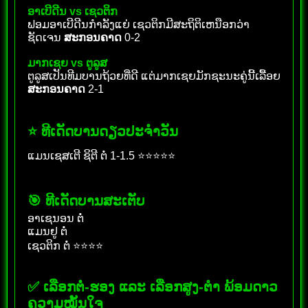
ອາເບີດີນ vs ເຊວຕິກ
ຟອມອາເບີດີນກຳລັງແຍ່ ເຊວຕິກມີສະຖິຕິເຫນືອກວ່າ
ຊັດເຈນ
ສະກອນຄາດ
0-2
ມາກເຊຍ vs ຕູລູສ
ຕູລູສເປັນທີມບານຖ້ວຍທີ່ດີ ແຕ່ມາກເຊຍມັກຊະນະຄູ່ນີ້ເລື້ອຍ
ສະກອນຄາດ
2-1
⭐ ທີເດັດບານດຽວປະຈຳວັນ
ແມນເຊສເຕີ ຊິຕີ ຕໍ່ 1-1.5 ⭐⭐⭐⭐⭐
🎯 ທີເດັດບານສະເຕັບ
ອາເຊນອນ ຕໍ່
ແມນຢູ ຕໍ່
ເຊວຕິກ ຕໍ່ ⭐⭐⭐⭐
✅ ເລືອກຕໍ່-ຮອງ ແລະ ເລືອກສູງ-ຕໍາ ພ້ອມດາວ
ຄວາມໝັ້ນໃຈ