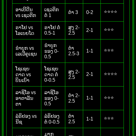
ອາເບີດີນ
ເຊວຕິກ
⭐⭐⭐⭐
ຕໍາ 3
0-2
vs ເຊວຕິກ
ຕໍ່ 1
ຣາໂຢ vs
ຣາໂຢ ຕໍ່
ສູງ 2-
⭐⭐⭐
2-1
0.5-1
2.5
ໂອເບຍໂດ
ຮຳບູກ
ຮຳບູກ vs
ຕໍາ
⭐⭐⭐
1-1
ຮອງ 0-
2.5-3
ເລເວີຄູເຊນ
0.5
ໂຊເຊຍ
ໂຊເຊຍ
ສູງ 2-
⭐⭐⭐⭐
2-1
ດາດ vs
ດາດ ຕໍ່
2.5
0-0.5
ບິນເບົາ
ລາຊິໂອ vs
ລາຊິໂອ
ຕໍາ 2-
⭐⭐⭐
1-1
ອາຕາລັນ
ຮອງ 0-
2.5
0.5
ຕາ
ລໍຣິຢອງ vs
ລໍຣິຢອງ
ຕໍາ
⭐⭐⭐
1-1
2.5
ນີຊ
ຕໍ່ 0-0.5
ມາກ