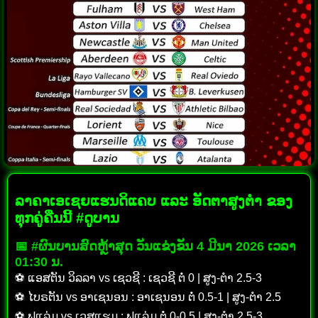
ລາຄາເອເຊຍແຮນດິແຄບ ແລະ ອັດຕາສູງຕໍາ ຂອງ
ທຸກຄູ່ຄືນນີ້ #ດູບານ
📅 #ຜົນບານສົດຫຼ້າສຸດ ວັນແຂ່ງຂັນ 4 ມີນາ 2026 ເວລາ
01:30 ນ.
⚽ ແອສຕັນ ວິລລາ vs ເຊວຊີ : ເຊວຊີ ຕໍ່ 0 | ສູງ-ຕໍາ 2.5-3
⚽ ໄບຣຕັນ vs ອາເຊນອນ : ອາເຊນອນ ຕໍ່ 0.5-1 | ສູງ-ຕໍາ 2.5
⚽ ຟູແລ່ມ vs ເວສແຮມ : ຟູແລ່ມ ຕໍ່ 0-0.5 | ສູງ-ຕໍາ 2.5-3