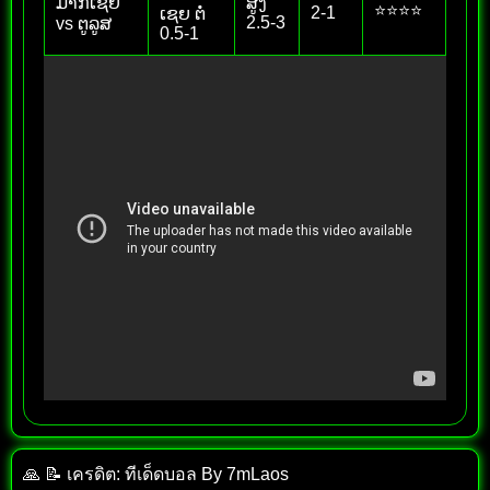
ມາກເຊຍ
ສູງ
⭐⭐⭐⭐
2-1
ເຊຍ ຕໍ່
2.5-3
vs ຕູລູສ
0.5-1
🙏 📝 เครดิต: ทีเด็ด​บอล​ By​ 7mLaos