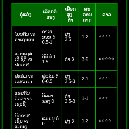
ເລືອກ
ສະ
ເລືອກຕໍ່-
ຄູ່ແຂ່ງ
ສູງ-
ກອນ
ດາວ
ຮອງ
ຕໍາ
ຄາດ
ອາເຊ
ໄບຣຕັນ vs
ສູງ
⭐⭐⭐⭐
1-2
ນອນ ຕໍ່
2.5
ອາເຊນອນ
0.5-1
ແມນເຊສ
ຊິຕີ ຕໍ່ 1-
⭐⭐⭐⭐⭐
3-0
ເຕີ ຊິຕີ vs
ຕໍາ 3
1.5
ຟອເຣສ
ຟູແລ່ມ vs
ຟູແລ່ມ ຕໍ່
ສູງ
⭐⭐⭐
2-1
0-0.5
2.5-3
ເວສແຮມ
ແອສຕັນ
ວິລລາ
ຕໍາ
⭐⭐⭐
1-1
ວິລລາ vs
ຮອງ 0
2.5-3
ເຊວຊີ
ນິວຄາສ
ແມນຢູ ຕໍ່
⭐⭐⭐⭐
1-2
ເຊິນ vs
ສູງ 3
0
ແມນຢູ