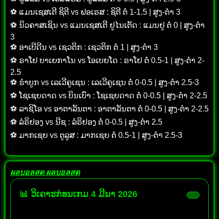
⚽ ແມນເຊສເຕີ ຊິຕີ vs ຟອເຣສ : ຊິຕີ ຕໍ່ 1-1.5 | ສູງ-ຕໍາ 3
⚽ ນິວຄາສເຊິນ vs ແມນເຊສເຕີ ຢູໄນເຕັດ : ແມນຢູ ຕໍ່ 0 | ສູງ-ຕໍາ
3
⚽ ອາເບີດີນ vs ເຊວຕິກ : ເຊວຕິກ ຕໍ່ 1 | ສູງ-ຕໍາ 3
⚽ ຣາໂຢ ບາເຍກາໂນ vs ໂອເບຍໂດ : ຣາໂຢ ຕໍ່ 0.5-1 | ສູງ-ຕໍາ 2-
2.5
⚽ ຮຳບູກ vs ເລເວີຄູເຊນ : ເລເວີຄູເຊນ ຕໍ່ 0-0.5 | ສູງ-ຕໍາ 2.5-3
⚽ ໂຊເຊຍດາດ vs ບິນເບົາ : ໂຊເຊຍດາດ ຕໍ່ 0-0.5 | ສູງ-ຕໍາ 2-2.5
⚽ ລາຊິໂອ vs ອາຕາລັນຕາ : ອາຕາລັນຕາ ຕໍ່ 0-0.5 | ສູງ-ຕໍາ 2-2.5
⚽ ລໍຣິຢອງ vs ນີຊ : ລໍຣິຢອງ ຕໍ່ 0-0.5 | ສູງ-ຕໍາ 2.5
⚽ ມາກເຊຍ vs ຕູລູສ : ມາກເຊຍ ຕໍ່ 0.5-1 | ສູງ-ຕໍາ 2.5-3
ผลบอลสด
ผลบอลสด
📊 ວິເຄາະກ່ອນເກມ 4 ມີນາ 2026