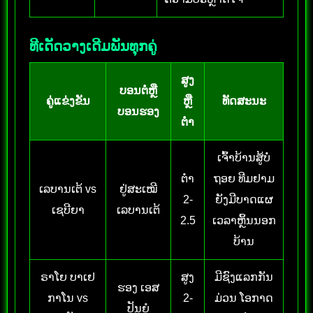
ທີເດັດວາງເດີມພັນທຸກຄູ່
ສູງ
ບອນຕໍ່ຫຼື
ຄູ່ແຂ່ງຂັນ
ຫຼື
ທັດສະນະ
ບອນຮອງ
ຕໍ່າ
ເຈົ້າບ້ານສູ້ບໍ່
ຕໍ່າ
ຖອຍ ທີມຢາມ
ເລບານເຕ້ vs
ຢູ່ສະເໝີ
2-
ຍັງມີບາດແຜ
ເຊບີຍາ
ເລບານເຕ້
2.5
ເວລາຫຼິ້ນນອກ
ບ້ານ
ຣາໂຍ ບາເຢ
ສູງ
ມີຊົງແລກກັນ
ຮອງ ເອສ
ກາໂນ vs
2-
ມ່ວນ ໂອກາດ
ປັນຍໍ