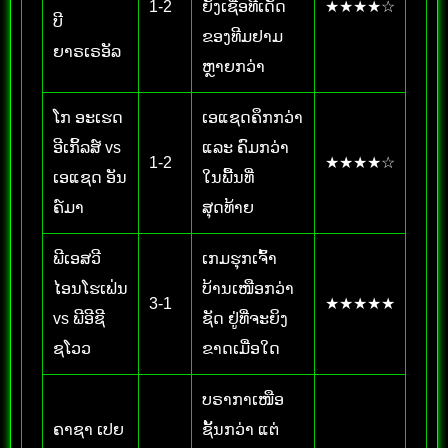
1-2
ຍັງເຊື່ອທີເດັດ
★★★★☆
ບີ
ຂອງທີມຢາມ
ຍາຣເຣອັລ
ຫຼາຍກວ່າ
ໂກ ອະເຮດ
ເອແຊດຄຶກກວ່າ
ອີເກິ້ລສ໌ vs
ແລະ ຄົມກວ່າ
1-2
★★★★☆
ເອແຊດ ອັນ
ໃນພື້ນທີ່
ຄ໌ມາ
ສຸດທ້າຍ
ພີເອສວີ
ເກມຮຸກເຈົ້າ
ໄອນໂຮເຟ່ນ
ບ້ານເໜືອກວ່າ
3-1
★★★★★
vs ພີອີຊີ
ຊັດ ຢູ່ທີ່ຈະຍິງ
ຊໂວວ
ຂາດເມື່ອໃດ
ບຣາກາເໜືອ
ຄາຊາ ເປຍ
ຊັ້ນກວ່າ ແຕ່