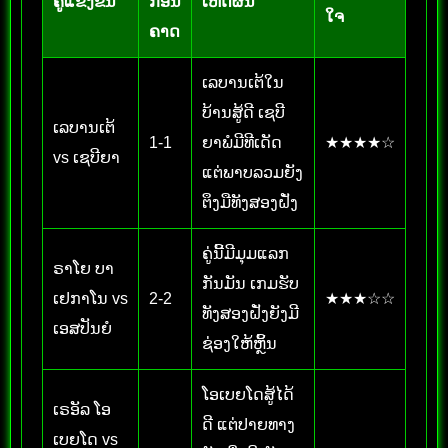
ຄູ່ແຂ່ງຂັນ
ກອນ
ເຫດຜົນ
ໃຈ
ຄາດ
ເລບານເຕ້ໃນ
ບ້ານສູ້ດີ ເຊບີ
ເລບານເຕ້
1-1
ຍາພໍມີທີເດັດ
★★★★☆
vs ເຊບີຍາ
ແຕ່ພາບລວມຍັງ
ຕຶງມືທັງສອງຝັ່ງ
ຄູ່ນີ້ມີມຸມແລກ
ຣາໂຍ ບາ
ກັນມັນ ເກມຮັບ
ເຢກາໂນ vs
2-2
★★★☆☆
ທັງສອງຝັ່ງຍັງມີ
ເອສປັນຍໍ
ຊ່ອງໃຫ້ຫຼິ້ນ
ໂອເບຍໂດສູ້ໄດ້
ເຣອັລ ໂອ
ດີ ແຕ່ປາຍທາງ
ເບຍໂດ vs