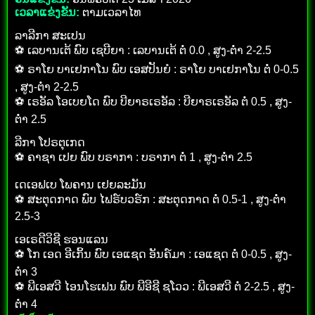
ເວລາແຂ່ງຂັນ:
ຕາມເວລາໄທ
ລາລີກາ ສະເປນ
⚽ ເລບານເຕ້ ພົບ ເຊບີຍາ : ເລບານເຕ້ ຕໍ່ 0.0 , ສູງ-ຕໍ່າ 2-2.5
⚽ ຣາໂຍ ບາເຢກາໂນ ພົບ ເອສປັນຍໍ : ຣາໂຍ ບາເຢກາໂນ ຕໍ່ 0-0.5
, ສູງ-ຕໍ່າ 2-2.5
⚽ ເຣອັລ ໂອເບຍໂດ ພົບ ບີຍາຣເຣອັລ : ບີຍາຣເຣອັລ ຕໍ່ 0.5 , ສູງ-
ຕໍ່າ 2.5
ລີກາ ໂປຣຕຸເກດ
⚽ ຄາຊາ ເປຍ ພົບ ບຣາກາ : ບຣາກາ ຕໍ່ 1 , ສູງ-ຕໍ່າ 2.5
ເດເອຟເບ ໂພຄານ ເຢຍລະມັນ
⚽ ສະຕຸດກາດ ພົບ ໄຟຣ໌ບວຣ໌ກ : ສະຕຸດກາດ ຕໍ່ 0.5-1 , ສູງ-ຕໍ່າ
2.5-3
ເອເຣດີວິຊີ ຮອນແລນ
⚽ ໂກ ເອດ ອີເກິ້ນ ພົບ ເອແຊດ ອັນຄ໌ມາ : ເອແຊດ ຕໍ່ 0-0.5 , ສູງ-
ຕໍ່າ 3
⚽ ພີເອສວີ ໄອນໂຮເຟນ ພົບ ພີອີຊີ ຊໂວວ : ພີເອສວີ ຕໍ່ 2-2.5 , ສູງ-
ຕໍ່າ 4