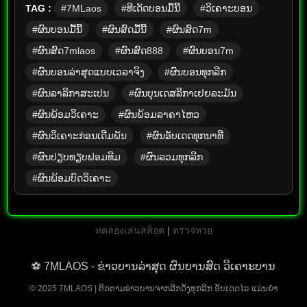
TAG :
#7MLaos
#ທີເດັດບອນມື້ນີ້
#ວິເຄາະບອນ
#ຜົນບອນມື້ນີ້
#ຜົນສົດມື້ນີ້
#ຜົນສົດ7m
#ຜົນສົດ7mlaos
#ຜົນສົດ888
#ຜົນບອນ7m
#ຜົນບອນລ່າສຸດແບບເວລາຈິງ
#ຜົນບອນທຸກລີກ
#ຜົນລາລີກາສະເປນ
#ຜົນບຸນເດສລີກາເຢຍລະມັນ
#ຜົນພ້ອມວິເຄາະ
#ຜົນພ້ອມລາຄາໄຫວ
#ຜົນວິເຄາະກ່ອນເດີມພັນ
#ຜົນອັບເດດທຸກນາທີ
#ຜົນປຽບທຽບຟອມທີມ
#ຜົນລວມທຸກລີກ
#ຜົນພ້ອມບົດວິເຄາະ
ทดลองเล่นสล็อต
|
ตรวจหวย
⚽ 7MLAOS - ຂ່າວບານລ່າສຸດ ຜົນບານສົດ ວິເຄາະບານ
© 2025 7MLAOS | ຕິດຕາມຂ່າວບານຈາກລີກດັງທຸກລີກ ອັບເດດໄວ ແມ່ນຍຳ