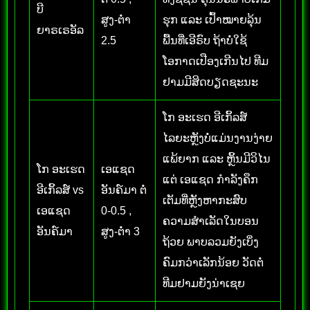
ບີ
ສູງ-ຕໍ່າ
ຮຸກ ແລະ ເປົ້າໝາຍລຸ້ນ
ຍາຣເຣອັລ
2.5
ພື້ນທີ່ເອີຣົບ ຖ້າບໍ່ໃຊ້
ໂອກາດເປືອງເກີນໄປ ທີມ
ຢາມມີສິດບຽດຊະນະ
ໂກ ອະເຮດ ອີເກິ້ລສ໌
ໄລຍະຫຼັງບໍ່ແມ່ນງານງ່າຍ
ແພ້ຍາກ ແລະ ຫຼິ້ນມີວິໄນ
ໂກ ອະເຮດ
ເອແຊດ
ແຕ່ ເອແຊດ ກຳລັງຄຶກ
ອີເກິ້ລສ໌ vs
ອັນຄ໌ມາ ຕໍ່
ເຕັມທີ່ຫຼັງຫາກະສົບ
ເອແຊດ
0-0.5 ,
ຄວາມສຳເລັດໃນບອນ
ອັນຄ໌ມາ
ສູງ-ຕໍ່າ 3
ຖ້ວຍ ພາບລວມຍັງເບິ່ງ
ຄົມກວ່າເລັກນ້ອຍ ວັດຕໍ່
ທີມຢາມຍັງນ່າເຊຍ