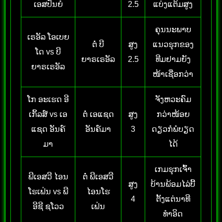
ເອສປັນຍໍ
2.5
ແບ່ງແຕ້ມສູງ
ຄຸນນະພາບ
ເຣອັລ ໂອເບຍ
ຕໍ່ ບີ
ສູງ
ແນວຮຸກຂອງ
ໂດ vs ບີ
ຍາຣເຣອັລ
2.5
ທີມຢາມຍັງ
ຍາຣເຣອັລ
ໜ້າເຊື່ອກວ່າ
ໂກ ອະເຮດ ອີ
ຈັງຫວະຄົມ
ເກິ້ລສ໌ vs ເອ
ຕໍ່ ເອແຊດ
ສູງ
ກວ່າໜ້ອຍ
ແຊດ ອັນຄ໌
ອັນຄ໌ມາ
3
ດຽວກໍພໍບຽດ
ມາ
ໄດ້
ເກມຮຸກເຈົ້າ
ພີເອສວີ ໄອນ
ຕໍ່ ພີເອສວີ
ສູງ
ບ້ານພ້ອມໄລ່ບີ້
ໂຮເຟ່ນ vs ພີ
ໄອນໂຮ
4
ຕັ້ງແຕ່ນາທີ
ອີຊີ ຊໂວວ
ເຟ່ນ
ທຳອິດ