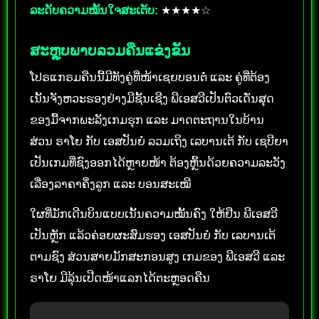
ລະດັບຄວາມໝັ້ນໃຈສະເຕັບ:
★★★★☆
ສະຫຼຸບພາບລວມຄືນແຂ່ງຂັນ
ໂປຣແກຣມຄືນນີ້ມີທັງຄູ່ທີ່ໜ້າເຊຍບອນຕໍ່ ແລະ ຄູ່ທີ່ຕ້ອງ
ເນັ້ນຈັງຫວະຮອງຢ່າງມີຊັ້ນເຊີງ ພີເອສວີເປັນຕົວເດັ່ນສຸດ
ຂອງມື້ຈາກພະລັງເກມຮຸກ ແລະ ມາດຕະຖານໃນບ້ານ
ສ່ວນ ຣາໂຍ ກັບ ເອສປັນຍໍ ລວມເຖິງ ເລບານເຕ້ ກັບ ເຊບີຍາ
ເປັນເກມທີ່ຊົງອອກໄດ້ຫຼາຍໜ້າ ຕ້ອງຫຼິ້ນດ້ວຍຄວາມລະວັງ
ເລື່ອງລາຄາຄຶ່ງລູກ ແລະ ບອນສະເໝີ
ໃຜທີ່ມັກເດີນບິນແບບເນັ້ນຄວາມໝັ້ນຄົງ ໃຫ້ຢືນ ພີເອສວີ
ເປັນຫຼັກ ແລ້ວຄ່ອຍຜະສົມຮອງ ເອສປັນຍໍ ກັບ ເລບານເຕ້
ຕາມຊົງ ສ່ວນສາຍມັກສະກອນສູງ ເກມຂອງ ພີເອສວີ ແລະ
ຣາໂຍ ມີລຸ້ນເປີດໜ້າແລກໄດ້ຕະຫຼອດຄືນ