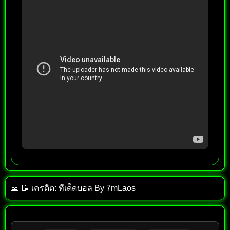
🙏 📝 เครดิต: ทีเด็ด​บอล​ By​ 7mLaos