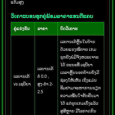
ແຕ້ມສູງ
ວິເຄາະບອນທຸກຄູ່ພ້ອມລາຄາແຮນດີແຄບ
ຄູ່ແຂ່ງຂັນ
ລາຄາ
ບົດວິເຄາະ
ເລບານເຕ້ຫຼິ້ນໃນບ້ານ
ດ້ວຍແຮງໜີຕາຍ ເກມ
ຮຸກຍັງພໍມີຈັງຫວະເຈາະ
ໄດ້ ຂະນະທີ່ ເຊບີຍາ
ເລບານເຕ້
ເວລາຫຼິ້ນນອກບ້ານຍັງມີ
ເລບານເຕ້
ຕໍ່ 0.0 ,
ຊ່ອງໃຫ້ເຫັນ ເຖິງແມ່ນ
vs ເຊບີຍາ
ສູງ-ຕໍ່າ 2-
ທີມຢາມຈະຫາການຮຽກ
2.5
ຄວາມໝັ້ນໃຈກັບຄືນມາ
ໄດ້ ແຕ່ຮູບເກມເບິ່ງແລ້ວ
ສູສີຫຼາຍ ມີໂອກາດກິນ