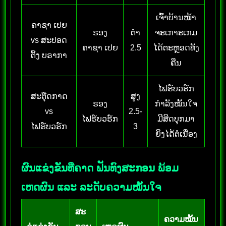
ເຈົ້າບ້ານໜ້າ
ຄາຊາ ເປຍ
ຮອງ
ຕໍ່າ
ຈະເກາະເກມ
vs ສະປອດ
ຄາຊາ ເປຍ
2.5
ໄດ້ຕະຫຼອດທັງ
ຕິ້ງ ບຣາກາ
ຄືນ
ໄຟຣ໌ບວຣ໌ກ
ສະຕຸ໊ດກາດ
ສູງ
ຮອງ
ກຳລັງໝັ້ນໃຈ
vs
2.5-
ໄຟຣ໌ບວຣ໌ກ
ມີສິດບຸກມາ
ໄຟຣ໌ບວຣ໌ກ
3
ຍິງໄດ້ຕໍ່ເນື່ອງ
ຜົນແຂ່ງຂັນທີ່ຄາດ ຟັນທົງສະກອນ ພ້ອມ
ເຫດຜົນ ແລະ ລະດັບຄວາມໝັ້ນໃຈ
ສະ
ຄວາມໝັ້ນ