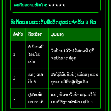
ລະດັບຄວາມໝັ້ນໃຈ:
★★★★★
ທີເດັດບອນສະເຕັບທີ່ເດັດສຸດປະຈຳວັນ 3 ຕົວ
ລຳດັບ
ຕົວເລືອກ
ມຸມມອງ
ຕໍ່ ພີເອສວີ
ໃນບ້ານໄວ້ໃຈໄດ້ສະເໝີ ຢູ່ທີ່
1
ໄອນໂຮ
ຈະຍິງຂາດກີ່ລູກ
ເຟ່ນ
ຮອງ ເອສ
ສະຖິຕິພົບກັນຍັງພໍມີຂອງ ແລະ
2
ປັນຍໍ
ຮູບເກມມີສິດສູ້ເຖິງແຕ້ມ
ຢູ່ສະເໝີ
ແຮງໜີຕາຍໃນບ້ານຊ່ວຍໃຫ້
3
ເລບານເຕ້
ເກມນີ້ບໍ່ງ່າຍສຳລັບ ເຊບີຍາ