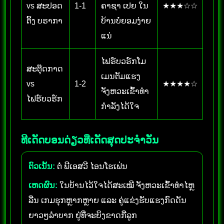
vs ສະປອດ
1-1
ຄາຊາ ເປຍ ໃນ
★★★☆☆
ຕິ້ງ ບຣາກາ
ບ້ານບໍ່ຍອມງ່າຍ
ແນ່
ໄຟຣ໌ບວຣ໌ກໂມ
ສະຕຸ໊ດກາດ
ເມນຕັມແຮງ
vs
1-2
★★★★☆
ຈັງຫວະເຂົ້າທຳ
ໄຟຣ໌ບວຣ໌ກ
ກຳລັງໄດ້ໃຈ
ທີເດັດບອນດ່ຽວທີ່ເດັດສຸດປະຈຳວັນ
ຕົວເນັ້ນ:
ຕໍ່ ພີເອສວີ ໄອນໂຮເຟ່ນ
ເຫດຜົນ:
ໃນບ້ານໄວ້ໃຈໄດ້ສະເໝີ ຈັງຫວະເຂົ້າທຳໄຫຼ
ລື່ນ ເກມຮຸກຫຼາກຫຼາຍ ແລະ ຄູ່ແຂ່ງຮັບແຮງກົດດັນ
ຍາວໆລຳບາກ ຢູ່ທີ່ຈະຍິງຂາດກີ່ລູກ