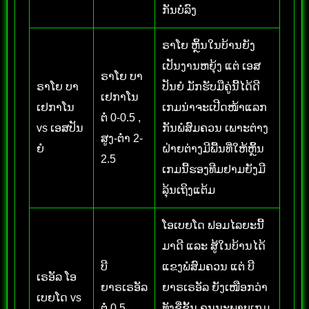
ກັນບໍ່ລົງ
ຣາໂຍ ຫຼິ້ນໃນບ້ານຍັງ
ເປັນງານຫຍຸ້ງ ແຕ່ ເອສ
ຣາໂຍ ບາ
ຣາໂຍ ບາ
ປັນຍໍ ມັກຮັບມືຄູ່ນີ້ໄດ້ດີ
ເຢກາໂນ
ເຢກາໂນ
ເກມນ່າຈະເປີດໜ້າແລກ
ຕໍ່ 0-0.5 ,
vs ເອສປັນ
ກັນພໍສົມຄວນ ເພາະຕ່າງ
ສູງ-ຕໍ່າ 2-
ຍໍ
ຝ່າຍຕ່າງມີພື້ນທີ່ໃຫ້ຫຼິ້ນ
2.5
ເກມນີ້ຮອງທີມຢາມຍັງມີ
ລຸ້ນເຖິງແຕ້ມ
ໂອເບຍໂດ ຟອມໄລຍະນີ້
ມາດີ ແລະ ສູ້ໃນບ້ານໄດ້
ບີ
ແຂງພໍສົມຄວນ ແຕ່ ບີ
ເຣອັລ ໂອ
ຍາຣເຣອັລ
ຍາຣເຣອັລ ຍັງເໜືອກວ່າ
ເບຍໂດ vs
ຕໍ່ 0.5 ,
ທັງຊື່ຊັ້ນ ຄຸນນະພາບເກມ