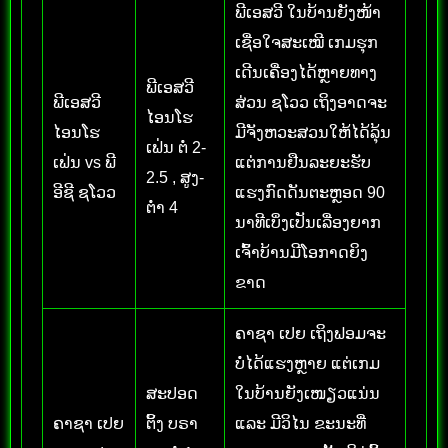
ພີເອສວີ ໃນບ້ານຍັງໜ້າ
ເຊື່ອໃຈສະເໝີ ເກມຮຸກ
ເດີນເຄື່ອງໄດ້ຫຼາຍທາງ
ພີເອສວີ
ພີເອສວີ
ສ່ວນ ຊໂວວ ເຖິງອາດຈະ
ໄອນໂຮ
ໄອນໂຮ
ມີຈັງຫວະສວນໃຫ້ໄດ້ລຸ້ນ
ເຟ່ນ ຕໍ່ 2-
ເຟ່ນ vs ພີ
ແຕ່ການຢືນລະຍະຮັບ
2.5 , ສູງ-
ອີຊີ ຊໂວວ
ແຮງກົດດັນຕະຫຼອດ 90
ຕໍ່າ 4
ນາທີເບິ່ງເປັນເລື່ອງຍາກ
ເຈົ້າບ້ານມີໂອກາດຍິງ
ຂາດ
ຄາຊາ ເປຍ ເຖິງຟອມຈະ
ບໍ່ໄດ້ແຮງຫຼາຍ ແຕ່ເກມ
ສະປອດ
ໃນບ້ານຍັງເໜຽວແນ່ນ
ຄາຊາ ເປຍ
ຕິ້ງ ບຣາ
ແລະ ມີວິໄນ ຂະນະທີ່