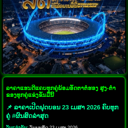
ລາຄາແຮນດີແຄບທຸກຄູ່ພ້ອມອັດຕາຕໍ່ຮອງ ສູງ-ຕໍ່າ
ຂອງທຸກຄູ່ແຂ່ງຂັນມື້ນີ້
📌 ລາຄາເປີດຟຸດບອນ 23 ເມສາ 2026 ຄົບທຸກ
ຄູ່ #ຜົນສົດລ່າສຸດ
ວັນແຂ່ງຂັນ:
ວັນພະຫັດ 23 ເມສາ 2026