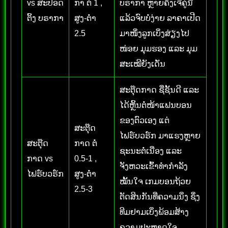
vs ສະປອດ
ກາ ຕໍ່ 1 ,
ບຣາກາ ຫຼາຍຄັ້ງເຈີຄູ່ນີ້
ຕິ້ງ ບຣາກາ
ສູງ-ຕໍ່າ
ແລ້ວຈົບບໍ່ງ່າຍ ລາຄາເປີດ
2.5
ມາໜຶ່ງລູກເບິ່ງສ່ຽງໄປ
ໜ່ອຍ ມຸມຮອງ ແລະ ມຸມ
ສະເໝີຍັງເດັ່ນ
ສະຕຸ໊ດກາດ ຊື່ຊັ້ນດີ ແລະ
ໄດ້ຫຼິ້ນຕໍ່ໜ້າແຟນບອນ
ຂອງຕົວເອງ ແຕ່
ສະຕຸ໊ດ
ໄຟຣ໌ບວຣ໌ກ ມາແຮງຫຼາຍ
ສະຕຸ໊ດ
ກາດ ຕໍ່
ຊະນະຕໍ່ເນື່ອງ ແລະ
ກາດ vs
0.5-1 ,
ຈັງຫວະເຂົ້າທຳກຳລັງ
ໄຟຣ໌ບວຣ໌ກ
ສູງ-ຕໍ່າ
ໝັ້ນໃຈ ເກມບອນຖ້ວຍ
2.5-3
ຕັດສິນກັນທີ່ຄວາມນິ່ງ ຊຶ່ງ
ທີມຢາມເບິ່ງພ້ອມສ້າງ
ຄວາມປະຫຼາດໃຈ