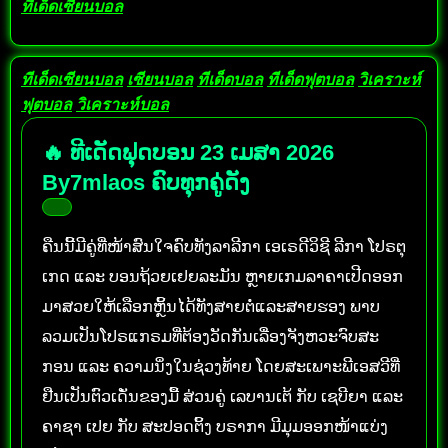
ทีเด็ดเซียนบอล
ทีเด็ดเซียนบอล
เซียนบอล
ทีเด็ดบอล
ทีเด็ดฟุตบอล
วิเคราะห์
ฟุตบอล
วิเคราะห์บอล
🔥 ທີເດັດຟຸດບອນ 23 ເມສາ 2026
By7mlaos ຄົບທຸກຄູ່ດັງ
ຄືນນີ້ມີຄູ່ທີ່ໜ້າສົນໃຈຄົບທັງລາລີກາ ເອເຣດີວິຊີ ລີກາ ໂປຣຕຸ
ເກດ ແລະ ບອນຖ້ວຍເຢຍລະມັນ ຫຼາຍເກມລາຄາເປີດອອກ
ມາສວຍໃຫ້ເລືອກຫຼິ້ນໄດ້ທັງສາຍຕໍ່ແລະສາຍຮອງ ພາບ
ລວມເປັນໂປຣແກຣມທີ່ຕ້ອງວັດກັນເລື່ອງຈັງຫວະຈົບສະ
ກອນ ແລະ ຄວາມນິ່ງໃນຊ່ວງທ້າຍ ໂດຍສະເພາະພີເອສວີທີ່
ຢືນເປັນຕົວເດັ່ນຂອງມື້ ສ່ວນຄູ່ ເລບານເຕ້ ກັບ ເຊບີຍາ ແລະ
ຄາຊາ ເປຍ ກັບ ສະປອດຕິ້ງ ບຣາກາ ມີມຸມອອກໜ້າແບ່ງ