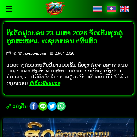
☰
ທີເດັດຟຸດບອນ 23 ເມສາ 2026 ຈັດເຕັມທຸກຄູ່
ທຸກສະໜາມ #ເຊຍນບອນ #ຜົນສົດ
🗂 หมวด: ຂ່າວບານເຕະ | 📅 23/04/2026
ແນວທາງກ່ອນເຕະຄືນນີ້ມາແບບເຂັ້ມ ຄົບທຸກຄູ່ ເຈາະລາຄາແຮນ
ດີແຄບ ແລະ ສູງ-ຕໍ່າ ພ້ອມສະກອນຄາດແບບເນັ້ນໆ ເບິ່ງຟອມ
ກ່ອນວາງເງິນໄດ້ຄົບຈົບໃນບ່ອນດຽວ #ບ້ານຜົນບອນມື້ນີ້ #ທີເດັດ
ເຊຍນບອນ
ทีเด็ดเซียนบอล
🔗 ແບ່ງປັນ: