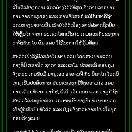
ເປັນຕົວສ້າງຄວາມແຕກຕ່າງໄດ້ດີທີ່ສຸດ ທັງການລາກບານ
ການຈ່າຍທະລຸຊ່ອງ ແລະ ການຈົບສະກໍ ແຕ່ບັນຫາຄືຖ້າ
ແດນກາງພາບານຂຶ້ນໜ້າບໍ່ໄດ້ຕໍ່ເນື່ອງ ອາຟິຟອາດຖືກບີບ
ໃຫ້ຫຼິ້ນໄກຈາກກອບເຂດໂທດເກີນໄປ ເກມສວນກັບຂອງກາ
ຕາຈຶ່ງຕ້ອງໄວ ຄົມ ແລະ ໃຊ້ໂອກາດໃຫ້ຄຸ້ມທີ່ສຸດ
ສະວິດເບິ່ງລົງຕົວກວ່າໃນພາບລວມ ໂດຍສະເພາະແດນ
ກາງທີ່ມີ ກຣານິດ ຊາກາ ແລະ ເຣໂມ ຟຣອຍເລີ ຄອຍຄຸມ
ຈັງຫວະ ເກມຮັບມີ ມານູເອວ ອາຄານຈີ ກັບ ຣິຄາໂດ ໂຣດຣິ
ເກຊ ເພີ່ມປະສົບການ ສ່ວນແນວບຸກມີທັງຄວາມໄວ ແລະ
ການເຄື່ອນທີ່ຈາກ ວາກັສ, ຣີເດີ, ເອັນດອຍ ແລະ ອຳດູນີ ຖ້າ
ສະວິດໄດ້ປະຕູນຳກ່ອນ ເກມຈະເຂົ້າທາງທັນທີ ເພາະພວກ
ເຂົາຫຼິ້ນກັບພື້ນທີ່ໄດ້ດີ ແລະ ປ່ຽນຈັງຫວະຈາກຮັບເປັນບຸກ
ຄ່ອນຂ້າງແມ່ນ
ລາຄາຕໍ່ 1.5-2 ອາດເບິ່ງສູງ ແຕ່ເມື່ອທຽບຄຸນນະພາບທີມ