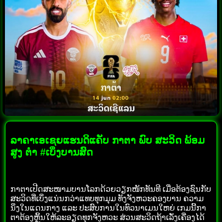
ລາຄາເອເຊຍແຮນດິແຄັບ ກາຕາ ພົບ ສະວິດ ພ້ອມ
ສູງ ຕ່ຳ #ເບິ່ງບານສົດ
ກາຕາເປີດສະໜາມບານໂລກດ້ວຍວຽກໜັກທັນທີ ເມື່ອຕ້ອງຊົນກັບ
ສະວິດທີ່ເບິ່ງແນ່ນກວ່າແທບທຸກມຸມ ທັງຈັງຫວະຄອງບານ ຄວາມ
ນິ່ງໃນແດນກາງ ແລະ ປະສົບການໃນທົວນາເມນໃຫຍ່ ເກມນີ້ກາ
ຕາຕ້ອງຫຼິ້ນໃຫ້ລະອຽດທຸກຈັງຫວະ ສ່ວນສະວິດຖ້າເລັ່ງເຄື່ອງໄດ້