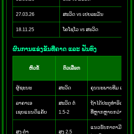
27.03.26
ສະວິດ vs ເຢຍລະມັນ
18.11.25
ໂຄໂຊໂວ vs ສະວິດ
ຜົນການແຂ່ງຂັນທີ່ຄາດ ແລະ ຟັນທົງ
ຫົວຂໍ້
ຕົວເລືອກ
ຜູ້ຊະນະ
ສະວິດ
ຄຸນນະພາບທີມ ແລະ 
ລາຄາເອ
ສະວິດ ຕໍ່
ຖ້າໄດ້ປະຕູທຳອິດໄວ
ເຊຍແຮນດິແຄັບ
1.5-2
ທີ່ຫຼາກຫຼາຍກວ່າ
ແນວຮັບກາຕາມີໂອກາດໂ
ສູງ-ຕ່ຳ
ສູງ 2.5