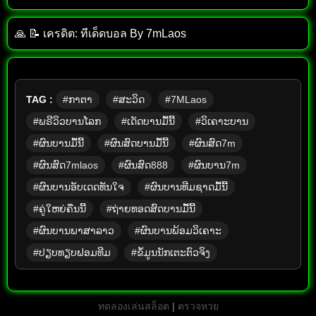
🙏 📝 เครดิต: ทีเด็ด​บอล​ By​ 7mLaos
TAG :
#ກາຕາ
#ສະວິດ
#7MLaos
#ພຣີວິວບານໂລກ
#ເດັດບານມື້ນີ້
#ວິເຄາະບານ
#ຜົນບານມື້ນີ້
#ຜົນສົດບານມື້ນີ້
#ຜົນສົດ7m
#ຜົນສົດ7mlaos
#ຜົນສົດ888
#ຜົນບານ7m
#ຜົນບານອັບເດດທັນໃຈ
#ຜົນບານທີມຊາດມື້ນີ້
#ຄູ່ໃຫຍ່ຄືນນີ້
#ຖ່າຍທອດສົດບານມື້ນີ້
#ຜົນບານພາສາລາວ
#ຜົນບານພ້ອມວິເຄາະ
#ປຽບທຽບຟອມທີມ
#ຂໍ້ມູນນັກເຕະຕົວຈິງ
ทดลองเล่นสล็อต
|
ตรวจหวย