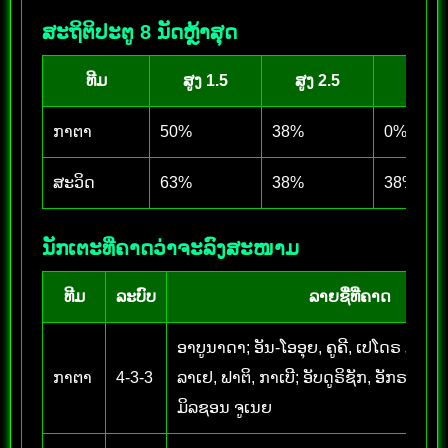
ສະຖິຕິປະຕູ 8 ນັດຫຼ້າສຸດ
ທີມ
ສູງ 1.5
ສູງ 2.5
ສູງ 3.
ກາຕາ
50%
38%
0%
ສະວິດ
63%
38%
38%
ນັກເຕະທີ່ຄາດວ່າຈະລົງສະໜາມ
ທີມ
ລະບົບ
ລາຍຊື່ທີ່ຄາດ
ອາບູນາດາ; ອັນ-ໂອອຸຍ, ຄູຄີ, ເປໂດຣ ມິເກວ,
ກາຕາ
4-3-3
ລາເຢ, ຟາຕິ, ກາເບີ; ອັບດູຣິຊັກ, ອັກຣາມ ອ
ມິລຊອນ ຈູເນຍ