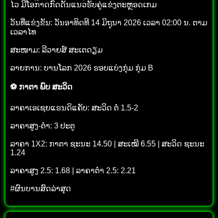
ໄວ ມີໂອກາດກົດດັນແນວຮັບຄູ່ແຂ່ງຕະຫຼອດເກມ
ວັນທີ່ແຂ່ງຂັນ: ວັນອາທິດທີ 14 ມິຖຸນາ 2026 ເວລາ 02:00 ນ. ຕາມ
ເວລາໄທ
ສະໜາມ: ລີວາຍສ໌ ສະເຕດຽມ
ລາຍການ: ບານໂລກ 2026 ຮອບແບ່ງກຸ່ມ ກຸ່ມ B
⚽ ກາຕາ ພົບ ສະວິດ
ລາຄາເອເຊຍແຮນດິແຄັບ: ສະວິດ ຕໍ່ 1.5-2
ລາຄາສູງ-ຕ່ຳ: 3 ປະຕູ
ລາຄາ 1X2: ກາຕາ ຊະນະ 14.50 | ສະເໝີ 6.55 | ສະວິດ ຊະນະ
1.24
ລາຄາສູງ 2.5: 1.68 | ລາຄາຕ່ຳ 2.5: 2.21
#ຜົນບານສົດລ່າສຸດ