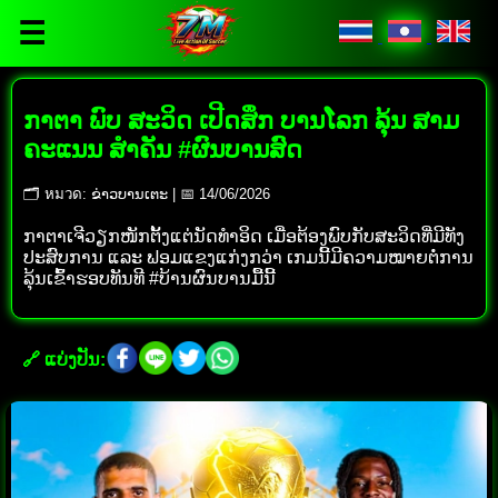
☰
ກາຕາ ພົບ ສະວິດ ເປີດສຶກ ບານໂລກ ລຸ້ນ ສາມ
ຄະແນນ ສຳຄັນ #ຜົນບານສົດ
🗂 หมวด: ຂ່າວບານເຕະ | 📅 14/06/2026
ກາຕາເຈີວຽກໜັກຕັ້ງແຕ່ນັດທຳອິດ ເມື່ອຕ້ອງພົບກັບສະວິດທີ່ມີທັງ
ປະສົບການ ແລະ ຟອມແຂງແກ່ງກວ່າ ເກມນີ້ມີຄວາມໝາຍຕໍ່ການ
ລຸ້ນເຂົ້າຮອບທັນທີ #ບ້ານຜົນບານມື້ນີ້
🔗 ແບ່ງປັນ: