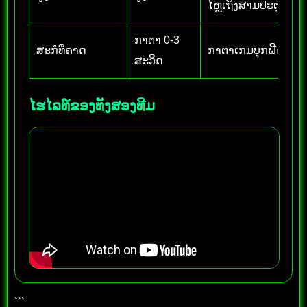
ໄຫຼເຖິງສາມປະຕູ
ກາຕາ 0-3
ສະກໍທີ່ຄາດ
ກາຕາເກມບຸກຝືດ ສ່ວນ
ສະວິດ
ໄຮໄລທ໌ຂອງທັງສອງທີມ
```