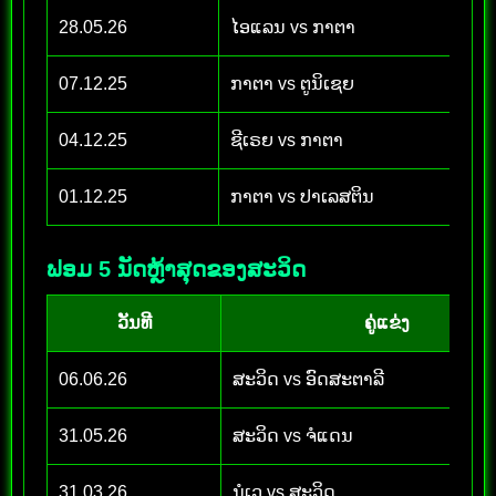
28.05.26
ໄອແລນ vs ກາຕາ
07.12.25
ກາຕາ vs ຕູນິເຊຍ
04.12.25
ຊີເຣຍ vs ກາຕາ
01.12.25
ກາຕາ vs ປາເລສຕິນ
ຟອມ 5 ນັດຫຼ້າສຸດຂອງສະວິດ
ວັນທີ
ຄູ່ແຂ່ງ
06.06.26
ສະວິດ vs ອົດສະຕາລີ
31.05.26
ສະວິດ vs ຈໍແດນ
31.03.26
ນໍເວ vs ສະວິດ