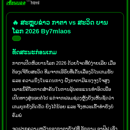
เซียนบอล
```html
🔥 ສະຫຼຸບຂ່າວ ກາຕາ vs ສະວິດ ບານ
ໂລກ 2026 By7mlaos
ທັດສະນະກ່ອນເກມ
ກາຕາເປີດຫົວບານໂລກ 2026 ດ້ວຍໂຈດທີ່ບໍ່ງ່າຍເລີຍ ເມື່ອ
ຕ້ອງເຈີກັບສະວິດ ທີມຈາກເອີຣົບທີ່ເດັ່ນເລື່ອງວິໄນເກມຮັບ
ແລະ ຄວາມນິ່ງໃນແດນກາງ ຝັ່ງກາຕາມີແຮງຈູງໃຈສູງ
ເພາະນີ້ຄືໂອກາດສຳຄັນໃນການລຸ້ນຄະແນນທຳອິດເພື່ອ
ເປີດທາງສູ່ຮອບຕໍ່ໄປ ແຕ່ຈາກຟອມຊ່ວງຫຼັງຍັງເຫັນຊັດວ່າ
ເກມບຸກຍັງຕິດຂັດ ຍິງໄດ້ນ້ອຍ ແລະ ຈັງຫວະເຂົ້າທຳຍັງບໍ່
ຄົມພໍ
ຈຸດຝາກຄວາມຫວັງຂອງກາຕາຍັງຢູ່ທີ່ ອັກຣາມ ອາຟິຟ ເຊິ່ງ