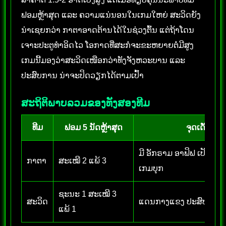
ຟອມຫຼ້າສຸດ ແລະ ຄວາມແນ່ນອນໃນເກມໃຫຍ່ ສະວິດຍັງ
ນ່າເຊຍກວ່າ ກາຕາອາດຕ້ານໄດ້ໃນຊ່ວງຕົ້ນ ແຕ່ຖ້າໂດນ
ເຈາະປະຕູທຳອິດໄວ ໂອກາດທີ່ສະກໍຈະຂະຫຍາຍຕໍ່ມີສູງ
ເກມນີ້ມອງວ່າສະວິດເໜືອກວ່າທັງຈັງຫວະບານ ແລະ
ປະສົບການ ນ່າຈະປິດວຽກໄດ້ຕາມເປົ້າ
ສະຖິຕິພາບລວມຂອງທັງສອງທີມ
ທີມ
ຟອມ 5 ນັດຫຼ້າສຸດ
ຈຸດເດັ່ນ
ມີ ອັກຣາມ ອາຟິຟ ເປັນຕົວ
ກາຕາ
ສະເໝີ 2 ແພ້ 3
ເກມບຸກ
ຊະນະ 1 ສະເໝີ 3
ສະວິດ
ແດນກາງແຂງ ປະສົບການສ
ແພ້ 1