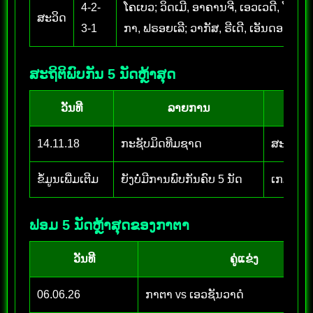
4-2-
ໂຄເບວ; ວິດເມີ, ອາຄານຈີ, ເອວເວດີ, ໂຣດຣ
ສະວິດ
3-1
ກາ, ຟຣອຍເລີ; ວາກັສ, ຣີເດີ, ເອັນດອຍ; ອຳດ
ສະຖິຕິພົບກັນ 5 ນັດຫຼ້າສຸດ
ວັນທີ
ລາຍການ
14.11.18
ກະຊັບມິດທີມຊາດ
ສະວິດ 0
ຂໍ້ມູນເພີ່ມເຕີມ
ຍັງບໍ່ມີການພົບກັນຄົບ 5 ນັດ
ເກມນີ້ເ
ຟອມ 5 ນັດຫຼ້າສຸດຂອງກາຕາ
ວັນທີ
ຄູ່ແຂ່ງ
06.06.26
ກາຕາ vs ເອວຊັນວາດໍ