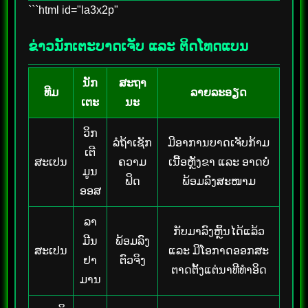
```html id="la3x2p"
ຂ່າວນັກເຕະບາດເຈັບ ແລະ ຕິດໂທດແບນ
ນັກ
ສະຖາ
ທີມ
ລາຍລະອຽດ
ເຕະ
ນະ
ວິກ
ລໍຖ້າເຊັກ
ມີອາການບາດເຈັບກ້າມ
ເຕີ
ສະເປນ
ຄວາມ
ເນື້ອຫຼັງຂາ ແລະ ອາດບໍ່
ມູນ
ຟິດ
ພ້ອມລົງສະໜາມ
ອອສ
ລາ
ກັບມາລົງຫຼິ້ນໄດ້ແລ້ວ
ມີນ
ພ້ອມລົງ
ສະເປນ
ແລະ ມີໂອກາດອອກສະ
ຢາ
ຕົວຈິງ
ຕາດຕັ້ງແຕ່ນາທີທຳອິດ
ມານ