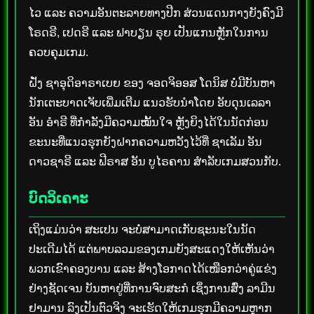
ໄວ ແລະ ຄວາມອັນຕະລາຍທາງປີກ ສ່ວນແດນກາງຍັງຄົງມີ
ໂຣດຣີ, ເປດຣີ ແລະ ຟາບຽນ ຣຸຍ ເປັນແກນຫຼັກໃນການ
ຄວບຄຸມເກມ.
ຝັ່ງ ຊາອຸດິອາຣາເບຍ ຂອງ ຈອດຈິອອສ ໂດນິສ ບໍ່ມີບັນຫາ
ນັກເຕະບາດເຈັບເພີ່ມເຕີມ ແນວຮັບນຳໂດຍ ອັບດຸນເລລາ
ອັນ ອຳຣີ ທີ່ກຳລັງມີຄວາມໝັ້ນໃຈ ຫຼັງຍິງໄດ້ໃນນັດກ່ອນ
ຂະນະທີ່ແນວຮຸກຍັງຝາກຄວາມຫວັງໄວ້ທີ່ ຊາເລັມ ອັນ
ດາວຊາຣີ ແລະ ຟີຣາສ ອັນ ບູໄຣຄານ ສຳລັບເກມສວນກັບ.
ບົດວິເຄາະ
ເຖິງແມ່ນວ່າ ສະເປນ ຈະບໍ່ສາມາດເກັບຊະນະໃນນັດ
ປະເດີມໄດ້ ແຕ່ພາບລວມຂອງເກມຍັງສະແດງໃຫ້ເຫັນວ່າ
ພວກເຂົາຄອງບານ ແລະ ສ້າງໂອກາດໄດ້ເໜືອກວ່າຄູ່ແຂ່ງ
ຢ່າງຊັດເຈນ ບັນຫາຢູ່ທີ່ການຈົບສະກໍ ເຊິ່ງການສົ່ງ ລາມີນ
ຢາມານ ລົງເປັນຕົວຈິງ ຈະເຮັດໃຫ້ເກມຮຸກມີຄວາມຫຼາກ