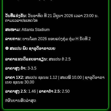
ວັນທີ່ແຂ່ງຂັນ:
ວັນອາທິດ ທີ 21 ມິຖຸນາ 2026 ເວລາ 23:00 ນ.
ຕາມເວລາປະເທດໄທ
ສະໜາມ:
Atlanta Stadium
ລາຍການ:
ບານໂລກ 2026 ຮອບແບ່ງກຸ່ມ ກຸ່ມ H ນັດທີ 2
⚽ ສະເປນ ພົບ ຊາອຸດິອາຣາເບຍ
ລາຄາແຮນດິແຄບອາຊຽນ:
ສະເປນ ຕໍ່ 2.5
ລາຄາສູງ ຕ່ຳ:
3-3.5
ລາຄາ 1X2:
ສະເປນ ຊະນະ 1.12 | ສະເໝີ 10.00 | ຊາອຸດິອາຣາ
ເບຍ ຊະນະ 30.00
ລາຄາສູງ 2.5:
1.46 |
ລາຄາຕ່ຳ 2.5:
2.50
#ຜົນບານສົດລ່າສຸດ