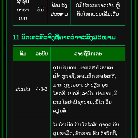
ຊາອຸດິ
ພ້ອມລົງ
ບໍ່ມີນັກເຕະບາດເຈັບ ຫຼື
ອາຣາ
ບໍ່ມີ
ສະໜາມ
ຕິດໂທດແບນເພີ່ມເຕີມ
ເບຍ
11 ນັກເຕະຕົວຈິງທີ່ຄາດວ່າຈະລົງສະໜາມ
ທີມ
ລະບົບ
ລາຍຊື່ນັກເຕະ
ອູໄນ ຊີມອນ; ມາກອສ ຢໍເຣນເຕ,
ເປົາ ກູບາຊີ, ອາເມຣິກ ລາປອກຕ໌,
ມາກ ກູກູເຣຍາ; ຟາບຽນ ຣຸຍ,
ສະເປນ
4-3-3
ໂຣດຣີ, ເປດຣີ; ລາມີນ ຢາມານ, ມິ
ເກວ ໂອຢາຣ໌ຊາບານ, ນິໂກ ວິນ
ລຽມສ໌
ໂມຮຳເມັດ ອັນ ໂອໄວສ໌; ຊາອູດ ອັບ
ດຸນຮາມິດ, ຮັດຊານ ອັນ ຕຳບັກຕີ,