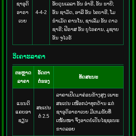
ຊາອຸດິ
ອັບດຸນເລລາ ອັນ ອຳຣີ, ອັນ ຮາບີ;
ອາຣາ
4-4-2
ອັນ ຊາມັດ, ອາລີ ອັນ ໄຄບາຣີ, ໂມ
ເບຍ
ຮຳເມັດ ຄານໂນ, ຊາເລັມ ອັນ ດາວ
ຊາຣີ; ຟີຣາສ ອັນ ບູໄຣຄານ, ມູຊາບ
ອັນ ຈູໄວຣ໌
ວິເຄາະລາຄາ
ຕະຫຼາດ
ອັດຕາ
ທັດສະນະ
ລາຄາ
ຕໍ່ຮອງ
ລາຄາເປີດມາຄ່ອນຂ້າງສູງ ເພາະ
ແຮນດິ
ສະເປນ ເໜືອກວ່າທຸກດ້ານ ແຕ່
ສະເປນ
ແຄບອາ
ຊາອຸດິອາຣາເບຍ ມີເກມຮັບທີ່
ຕໍ່ 2.5
ຊຽນ
ເໜັ້ນໜາ ຈຶ່ງອາດບໍ່ເປັນໄຊຊະນະ
ຂາດລອຍ