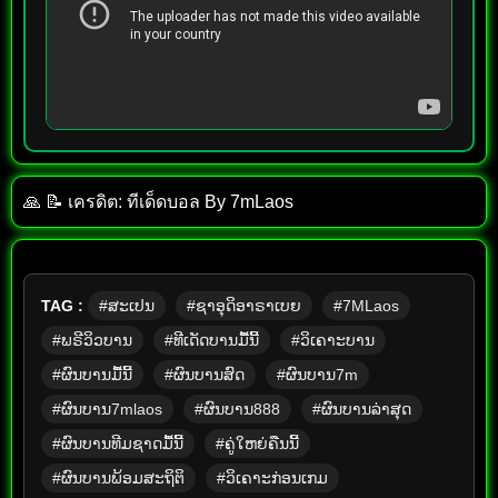
🙏 📝 เครดิต: ทีเด็ด​บอล​ By​ 7mLaos
TAG :
#ສະເປນ
#ຊາອຸດິອາຣາເບຍ
#7MLaos
#ພຣີວິວບານ
#ທີເດັດບານມື້ນີ້
#ວິເຄາະບານ
#ຜົນບານມື້ນີ້
#ຜົນບານສົດ
#ຜົນບານ7m
#ຜົນບານ7mlaos
#ຜົນບານ888
#ຜົນບານລ່າສຸດ
#ຜົນບານທີມຊາດມື້ນີ້
#ຄູ່ໃຫຍ່ຄືນນີ້
#ຜົນບານພ້ອມສະຖິຕິ
#ວິເຄາະກ່ອນເກມ