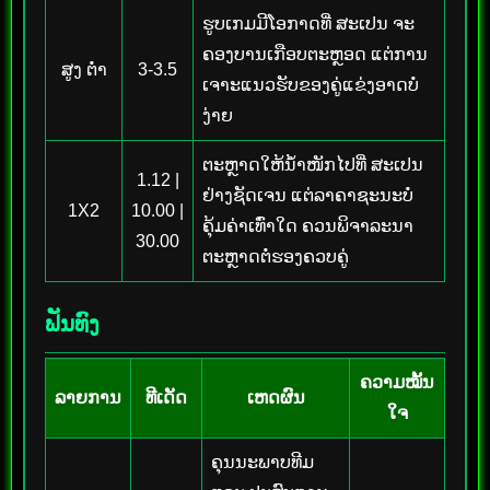
ຮູບເກມມີໂອກາດທີ່ ສະເປນ ຈະ
ຄອງບານເກືອບຕະຫຼອດ ແຕ່ການ
ສູງ ຕ່ຳ
3-3.5
ເຈາະແນວຮັບຂອງຄູ່ແຂ່ງອາດບໍ່
ງ່າຍ
ຕະຫຼາດໃຫ້ນ້ຳໜັກໄປທີ່ ສະເປນ
1.12 |
ຢ່າງຊັດເຈນ ແຕ່ລາຄາຊະນະບໍ່
1X2
10.00 |
ຄຸ້ມຄ່າເທົ່າໃດ ຄວນພິຈາລະນາ
30.00
ຕະຫຼາດຕໍ່ຮອງຄວບຄູ່
ຟັນທົງ
ຄວາມໝັ້ນ
ລາຍການ
ທີເດັດ
ເຫດຜົນ
ໃຈ
ຄຸນນະພາບທີມ