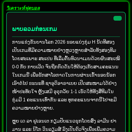
วิเคราะห์ฟุตบอล
ພາບລວມກ່ອນເກມ
ການແຂ່ງຂັນບານໂລກ 2026 ຮອບແບ່ງກຸ່ມ H ນັດທີສອງ
ເປັນເກມທີ່ມີຄວາມໝາຍຢ່າງຫຼວງຫຼາຍສຳລັບທັງສອງທີມ
ໂດຍສະເພາະ ສະເປນ ທີ່ເລີ່ມຕົ້ນທົວນາເມນດ້ວຍຜົນສະເໝີ
0-0 ກັບ ກາບເວີດ ຈົນຖືກກົດດັນໃຫ້ຕ້ອງເກັບສາມຄະແນນ
ໃນເກມນີ້ ເພື່ອຮັກສາໂອກາດໃນການຜ່ານເຂົ້າຮອບນັອກ
ເອົາຕໍ່ໄປ ຂະນະທີ່ ຊາອຸດິອາຣາເບຍ ເປີດສະໜາມໄດ້ຢ່າງ
ໜ້າປະທັບໃຈ ຫຼັງເສມີ ອຸຣຸກວັຍ 1-1 ເຮັດໃຫ້ທັງສີ່ທີມໃນ
ກຸ່ມມີ 1 ຄະແນນເທົ່າກັນ ແລະ ທຸກຄະແນນຈາກນີ້ໄປຈະມີ
ຄວາມໝາຍຢ່າງຫຼາຍ.
ຫຼຸຍ ເດ ລາ ຟູເອນເຕ ກຽມປັບແນວຮຸກໂດຍສົ່ງ ລາມີນ ຢາ
ມານ ແລະ ນິໂກ ວິນລຽມສ໌ ລົງເປັນຕົວຈິງເພື່ອເພີ່ມຄວາມ