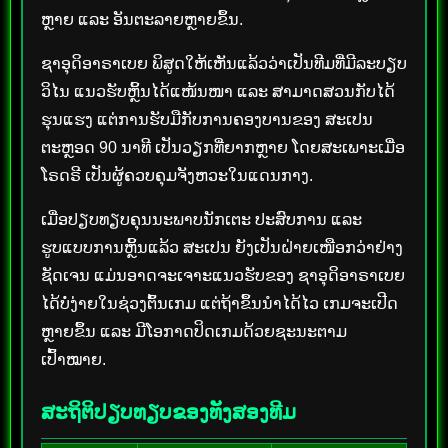
ຫຼາຍ ແລະ ອັນຕະລາຍຫຼາຍຂຶ້ນ.
ຊາອຸດິອາຣາເບຍ ພິສູດໃຫ້ເຫັນແລ້ວວ່າເປັນທີມທີ່ມີລະບຽບ
ວິໄນ ແນວຮັບຫຼິ້ນໄດ້ແໜ້ນໜາ ແລະ ສາມາດສວນກັບໄດ້
ຮຸນແຮງ ແຕ່ການຮັບມືກັບການຄອງບານຂອງ ສະເປນ
ຕະຫຼອດ 90 ນາທີ ເປັນວຽກທີ່ຍາກຫຼາຍ ໂດຍສະເພາະເມື່ອ
ໂຣດຣີ ເປັນຜູ້ຄວບຄຸມຈັງຫວະໃນແດນກາງ.
ເມື່ອປຽບທຽບຄຸນນະພາບນັກເຕະ ປະສົບການ ແລະ
ຮູບແບບການຫຼິ້ນແລ້ວ ສະເປນ ຍັງເປັນຝ່າຍເໜືອກວ່າຢ່າງ
ຊັດເຈນ ແມ່ນອາດຈະເຈາະແນວຮັບຂອງ ຊາອຸດິອາຣາເບຍ
ໄດ້ບໍ່ງ່າຍໃນຊ່ວງຕົ້ນເກມ ແຕ່ຖ້າຂຶ້ນນຳໄດ້ໄວ ເກມຈະເປີດ
ຫຼາຍຂຶ້ນ ແລະ ມີໂອກາດປິດເກມດ້ວຍຊະນະຕາມ
ເປົ້າໝາຍ.
ສະຖິຕິປຽບທຽບຂອງທັງສອງທີມ