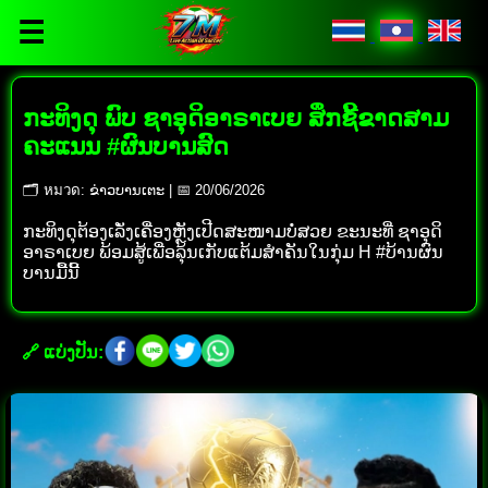
☰
ກະທິງດຸ ພົບ ຊາອຸດິອາຣາເບຍ ສຶກຊີ້ຂາດສາມ
ຄະແນນ #ຜົນບານສົດ
🗂 หมวด: ຂ່າວບານເຕະ | 📅 20/06/2026
ກະທິງດຸຕ້ອງເລັ່ງເຄື່ອງຫຼັງເປີດສະໜາມບໍ່ສວຍ ຂະນະທີ່ ຊາອຸດິ
ອາຣາເບຍ ພ້ອມສູ້ເພື່ອລຸ້ນເກັບແຕ້ມສຳຄັນໃນກຸ່ມ H #ບ້ານຜົນ
ບານມື້ນີ້
🔗 ແບ່ງປັນ: