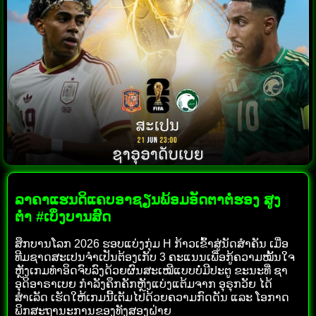
ລາຄາແຮນດິແຄບອາຊຽນພ້ອມອັດຕາຕໍ່ຮອງ ສູງ
ຕ່ຳ #ເບິ່ງບານສົດ
ສຶກບານໂລກ 2026 ຮອບແບ່ງກຸ່ມ H ກ້າວເຂົ້າສູ່ນັດສຳຄັນ ເມື່ອ
ທີມຊາດສະເປນຈຳເປັນຕ້ອງເກັບ 3 ຄະແນນເພື່ອກູ້ຄວາມໝັ້ນໃຈ
ຫຼັງເກມທຳອິດຈົບລົງດ້ວຍຜົນສະເໝີແບບບໍ່ມີປະຕູ ຂະນະທີ່ ຊາ
ອຸດິອາຣາເບຍ ກຳລັງຄຶກຄັກຫຼັງແບ່ງແຕ້ມຈາກ ອຸຣຸກວັຍ ໄດ້
ສຳເລັດ ເຮັດໃຫ້ເກມນີ້ເຕັມໄປດ້ວຍຄວາມກົດດັນ ແລະ ໂອກາດ
ພິກສະຖານະການຂອງທັງສອງຝ່າຍ