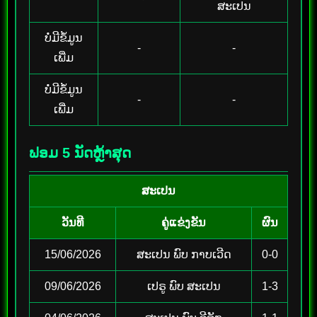
ສະເປນ
ບໍ່ມີຂໍ້ມູນ
-
-
ເພີ່ມ
ບໍ່ມີຂໍ້ມູນ
-
-
ເພີ່ມ
ຟອມ 5 ນັດຫຼ້າສຸດ
ສະເປນ
ວັນທີ
ຄູ່ແຂ່ງຂັນ
ຜົນ
15/06/2026
ສະເປນ ພົບ ກາບເວີດ
0-0
09/06/2026
ເປຣູ ພົບ ສະເປນ
1-3