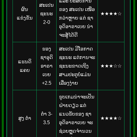
ແລະ ປະສົບການ
ສະເປນ
ຜົນ
ຂອງ ສະເປນ ເໜືອ
ຊະນະ
★★★★☆
ແຂ່ງຂັນ
ກວ່າຫຼາຍ ແຕ່ ຊາ
2-0
ອຸດິອາຣາເບຍ ນ່າ
ຈະສູ້ໄດ້ດີ
ຮອງ
ສະເປນ ມີໂອກາດ
ຊາອຸດິ
ຊະນະ ແຕ່ການຈະ
ແຮນດິ
ອາຣາ
ຊະນະຂາດເຖິງ
★★★☆☆
ແຄບ
ເບຍ
ສາມປະຕູບໍ່ແມ່ນ
+2.5
ເລື່ອງງ່າຍ
ຮູບເກມນ່າຈະເປັນ
ຝ່າຍດຽວ ແຕ່
ຕ່ຳ 3-
ແນວຮັບຂອງ ຊາ
ສູງ ຕ່ຳ
★★★★☆
3.5
ອຸດິອາຣາເບຍ ຈະ
ຊ່ວຍຫຼຸດຈຳນວນ