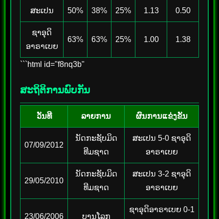
ສະເປນ
50%
38%
25%
1.13
0.50
ຊາອຸດິ
63%
63%
25%
1.00
1.38
ອາຣາເບຍ
```html id="f8nq3b"
ສະຖິຕິການພົບກັນ
ວັນທີ
ລາຍການ
ຜົນການແຂ່ງຂັນ
ນັດກະຊັບມິດ
ສະເປນ 5-0 ຊາອຸດິ
07/09/2012
ທີມຊາດ
ອາຣາເບຍ
ນັດກະຊັບມິດ
ສະເປນ 3-2 ຊາອຸດິ
29/05/2010
ທີມຊາດ
ອາຣາເບຍ
ຊາອຸດິອາຣາເບຍ 0-1
23/06/2006
ບານໂລກ