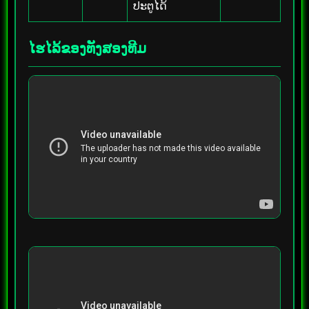
ປະຕູໄດ້
ໄຮໄລ້ຂອງທັງສອງທີມ