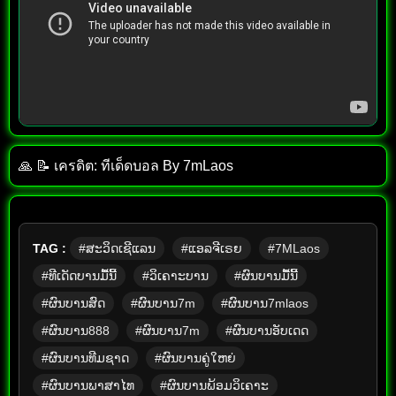
🙏 📝 เครดิต: ทีเด็ด​บอล​ By​ 7mLaos
TAG :
#ສະວິດເຊີແລນ
#ແອລຈີເຣຍ
#7MLaos
#ທີເດັດບານມື້ນີ້
#ວິເຄາະບານ
#ຜົນບານມື້ນີ້
#ຜົນບານສົດ
#ຜົນບານ7m
#ຜົນບານ7mlaos
#ຜົນບານ888
#ຜົນບານ7m
#ຜົນບານອັບເດດ
#ຜົນບານທີມຊາດ
#ຜົນບານຄູ່ໃຫຍ່
#ຜົນບານພາສາໄທ
#ຜົນບານພ້ອມວິເຄາະ