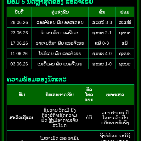
ຟອມ 5 ນັດຫຼ້າສຸດຂອງ ແອລຈີເຣຍ
ວັນທີ
ຄູ່ແຂ່ງຂັນ
ຜົນ
ຟອມ
28.06.26
ແອລຈີເຣຍ ພົບ ອອສເຕຣຍ
ສະເໝີ 3-3
ສະເໝີ
23.06.26
ຈໍແດນ ພົບ ແອລຈີເຣຍ
ຊະນະ 2-1
ຊະນະ
17.06.26
ອາເຈນຕິນາ ພົບ ແອລຈີເຣຍ
ແພ້ 0-3
ແພ້
11.06.26
ໂບລິເວຍ ພົບ ແອລຈີເຣຍ
ຊະນະ 4-0
ຊະນະ
03.06.26
ເນເທີແລນ ພົບ ແອລຈີເຣຍ
ຊະນະ 1-0
ຊະນະ
ຄວາມພ້ອມຂອງນັກເຕະ
ຕິດ
ທີມ
ນັກເຕະບາດເຈັບ
ໂທດ
ໝາຍເຫດ
ແບນ
ຊິນວານ ວິດເມີ ຍັງ
ລູກາ ຢາເກຊ ມີ
ຕ້ອງລໍຖ້າເຊັກຄວາມ
ສະວິດເຊີແລນ
ບໍ່ມີ
ໂອກາດລົງເປັນ
ຟິດ ຫຼັງມີອາການເຈັບ
ແບັກຂວາຕົວຈິງ
ສະໂພກ
ຖ້າບໍ່ພ້ອມ ຈະໃຊ້
ໂມຮາເມັດ ເອລ ອາມີນ
ມາເຣຊ, ມາຊາ,