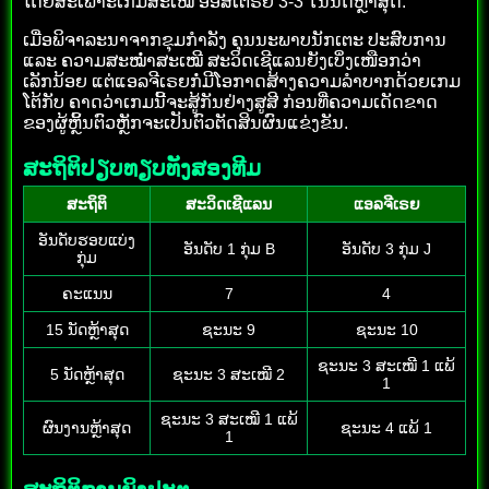
ໂດຍສະເພາະເກມສະເໝີ ອອສເຕຣຍ 3-3 ໃນນັດຫຼ້າສຸດ.
ເມື່ອພິຈາລະນາຈາກຂຸມກຳລັງ ຄຸນນະພາບນັກເຕະ ປະສົບການ
ແລະ ຄວາມສະໝ່ຳສະເໝີ ສະວິດເຊີແລນຍັງເບິ່ງເໜືອກວ່າ
ເລັກນ້ອຍ ແຕ່ແອລຈີເຣຍກໍ່ມີໂອກາດສ້າງຄວາມລຳບາກດ້ວຍເກມ
ໂຕ້ກັບ ຄາດວ່າເກມນີ້ຈະສູ້ກັນຢ່າງສູສີ ກ່ອນທີ່ຄວາມເດັດຂາດ
ຂອງຜູ້ຫຼິ້ນຕົວຫຼັກຈະເປັນຕົວຕັດສິນຜົນແຂ່ງຂັນ.
ສະຖິຕິປຽບທຽບທັງສອງທີມ
ສະຖິຕິ
ສະວິດເຊີແລນ
ແອລຈີເຣຍ
ອັນດັບຮອບແບ່ງ
ອັນດັບ 1 ກຸ່ມ B
ອັນດັບ 3 ກຸ່ມ J
ກຸ່ມ
ຄະແນນ
7
4
15 ນັດຫຼ້າສຸດ
ຊະນະ 9
ຊະນະ 10
ຊະນະ 3 ສະເໝີ 1 ແພ້
5 ນັດຫຼ້າສຸດ
ຊະນະ 3 ສະເໝີ 2
1
ຊະນະ 3 ສະເໝີ 1 ແພ້
ຜົນງານຫຼ້າສຸດ
ຊະນະ 4 ແພ້ 1
1