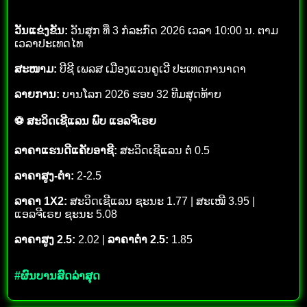
ວັນແຂ່ງຂັນ:
ວັນສຸກ ທີ່ 3 ກໍລະກົດ 2026 ເວລາ 10:00 ນ. ຕາມ
ເວລາປະເທດໄທ
ສະໜາມ:
ບີຊີ ເພລສ ເມືອງແວນຄູເວີ ປະເທດການາດາ
ລາຍການ:
ບານໂລກ 2026 ຮອບ 32 ທີມສຸດທ້າຍ
⚽ ສະວິດເຊີແລນ ພົບ ແອລຈີເຣຍ
ລາຄາແຮນດີແຄັບອາຊີ:
ສະວິດເຊີແລນ ຕໍ່ 0.5
ລາຄາສູງ-ຕ່ຳ:
2-2.5
ລາຄາ 1X2:
ສະວິດເຊີແລນ ຊະນະ 1.77 | ສະເໝີ 3.95 |
ແອລຈີເຣຍ ຊະນະ 5.08
ລາຄາສູງ 2.5:
2.02 |
ລາຄາຕ່ຳ 2.5:
1.85
#ຜົນບານສົດລ່າສຸດ