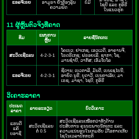
ແອລຈີເຣຍ
ອາມູຣາ ຍັງຕ້ອງລຸ້ນ
ບໍ່ມີ
ໄຊບີ ແລະ ກູອິຣີ
ຄວາມຟິດ
ໃນແນວຮຸກ
11 ຜູ້ຫຼິ້ນຕົວຈິງທີ່ຄາດ
ແຜນການ
ທີມ
ລາຍຊື່ນັກເຕະ
ຫຼິ້ນ
ໂຄເບວ; ຢາເກຊ, ເອວເວດີ, ອາຄານຈີ,
ສະວິດເຊີແລນ
4-2-3-1
ໂຣດຣິເກຊ; ຟຣອຍເລີ, ຊາກາ; ໂຊ,
ມານຊຳບີ, ວາກັສ; ເອັມໂບໂລ
ຊີດານ; ເບວກາລີ, ມັນດີ, ເບນເຊໄບນີ,
ແອລຈີເຣຍ
4-2-3-1
ອາຍິດ ນູຣີ; ບູດາວີ, ເບນຕາເລັບ; ມາ
ເຣຊ, ມາຊາ, ໄຊບີ; ກູອິຣີ
ວິເຄາະລາຄາ
ປະເພດ
ລາຍລະອຽດ
ບົດວິເຄາະ
ລາຄາ
ສະວິດເຊີແລນເໜືອກວ່າທັງດ້ານ
ແຮນດີ
ສະວິດເຊີແລນ
ປະສົບການ ຄຸນນະພາບນັກເຕະ ແລະ
ແຄັ
ຕໍ່ 0.5
ຄວາມແນ່ນອນໃນເກມຮັບ ມີໂອກາດເກັບ
ບອາຊີ
ໄຊໃນເວລາປົກກະຕິ