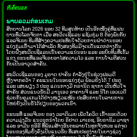
ทีเด็ดบอล
ພາບລວມກ່ອນເກມ
ສຶກບານໂລກ 2026 ຮອບ 32 ທີມສຸດທ້າຍ ເປັນອີກໜຶ່ງຄູ່ທີ່ແຟນ
ບານທົ່ວໂລກຈັບຕາ ເມື່ອ ສະວິດເຊີແລນ ແຊ້ມກຸ່ມ B ຕ້ອງພົບກັບ
ແອລຈີເຣຍ ທີມທີ່ສ້າງຄວາມປະທັບໃຈດ້ວຍການຝ່າດ່ານຮອບ
ແບ່ງກຸ່ມເຂົ້າມາໄດ້ສຳເລັດ ທັງສອງທີມມີຈຸດເດັ່ນແຕກຕ່າງກັນ
ໂດຍຝັ່ງສະວິດເຊີແລນເນັ້ນຄວາມແນ່ນອນ ແລະ ລະບົບທີມທີ່ເຂັ້ມ
ແຂງ ຂະນະທີ່ແອລຈີເຣຍອາໄສຄວາມໄວ ແລະ ການໂຈມຕີສວນ
ກັບເປັນອາວຸດສຳຄັນ.
ສະວິດເຊີແລນຂອງ ມູຣາດ ຢາຄິນ ກຳລັງຢູ່ໃນຊ່ວງຟອມດີ
ຫຼັງຈາກຄວ້າ 7 ຄະແນນໃນຮອບແບ່ງກຸ່ມ ພ້ອມຍິງໄດ້ 7 ປະຕູ
ແລະ ເສຍພຽງ 3 ປະຕູ ແດນກາງມີ ກຣານິດ ຊາກາ ເປັນຫົວໃຈ
ສຳຄັນ ສ່ວນແນວຮັບມີ ມານູເອວ ອາຄານຈີ ແລະ ນິໂກ ເອວເວດີ
ຊ່ວຍກັນຄຸມເກມໄດ້ຢ່າງໜຽວແໜ້ນ ປະສົບການໃນລາຍການ
ໃຫຍ່ຍັງເປັນຂໍ້ໄດ້ປຽບຂອງພວກເຂົາ.
ຂະນະທີ່ ແອລຈີເຣຍ ຂອງ ວລາດິເມຍ ເພັດໂຄວິດ ເຂົ້າຮອບດ້ວຍ
ຄວາມມຸ່ງມັ່ນ ແນວຮຸກນຳໂດຍ ຣິຢາດ ມາເຣຊ, ອິບຣາຮິມ ມາຊາ
ແລະ ອາມີນ ກູອິຣີ ທີ່ພ້ອມສ້າງອັນຕະລາຍໃນທຸກຈັງຫວະ ແຕ່ຈຸດ
ອ່ອນຂອງທີມຍັງຄົງເປັນແນວຮັບ ທີ່ເສຍປະຕູງ່າຍໃນບາງຊ່ວງ