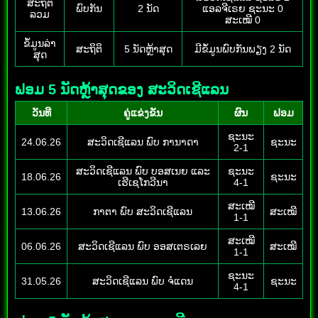
ສະຖິຕິ
ພົບກັນ
2 ນັດ
ແອລຈີເຣຍ ຊະນະ 0
ລວມ
ສະເໝີ 0
ຂໍ້ມູນລ່າ
ສະຖິຕິ
5 ນັດຫຼ້າສຸດ
ມີຂໍ້ມູນພົບກັນພຽງ 2 ນັດ
ສຸດ
ຟອມ 5 ນັດຫຼ້າສຸດຂອງ ສະວິດເຊີແລນ
ວັນທີ
ຄູ່ແຂ່ງຂັນ
ຜົນ
ຟອມ
ຊະນະ
24.06.26
ສະວິດເຊີແລນ ພົບ ການາດາ
ຊະນະ
2-1
ສະວິດເຊີແລນ ພົບ ບອສເນຍ ແລະ
ຊະນະ
18.06.26
ຊະນະ
ເຮີເຊໂກວີນາ
4-1
ສະເໝີ
13.06.26
ກາຕາ ພົບ ສະວິດເຊີແລນ
ສະເໝີ
1-1
ສະເໝີ
06.06.26
ສະວິດເຊີແລນ ພົບ ອອສເຕຣເລຍ
ສະເໝີ
1-1
ຊະນະ
31.05.26
ສະວິດເຊີແລນ ພົບ ຈໍແດນ
ຊະນະ
4-1