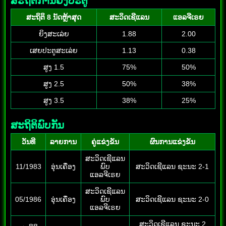
ສະຖິຕິການຍິງປະຕູ
ສະຖິຕິ 8 ນັດຫຼ້າສຸດ
ສະວິດເຊີແລນ
ແອລຈີເຣຍ
ຍິງສະເລ່ຍ
1.88
2.00
ເສຍປະຕູສະເລ່ຍ
1.13
0.38
ສູງ 1.5
75%
50%
ສູງ 2.5
50%
38%
ສູງ 3.5
38%
25%
ສະຖິຕິພົບກັນ
ວັນທີ
ລາຍການ
ຄູ່ແຂ່ງຂັນ
ຜົນການແຂ່ງຂັນ
ສະວິດເຊີແລນ
11/1983
ອຸ່ນເຄື່ອງ
ພົບ
ສະວິດເຊີແລນ ຊະນະ 2-1
ແອລຈີເຣຍ
ສະວິດເຊີແລນ
05/1986
ອຸ່ນເຄື່ອງ
ພົບ
ສະວິດເຊີແລນ ຊະນະ 2-0
ແອລຈີເຣຍ
ສະວິດເຊີແລນ ຊະນະ 2