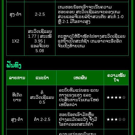
ເກມຮອບນັອກເອົາຈະເນັ້ນຄວາມ
ຮອບຄອບ ສະວິດເຊີແລນຈະຄອງເກມ
ສູງ-ຕ່ຳ
2-2.5
ສ່ວນແອລຈີເຣຍລໍຖ້າສວນກັບ ສະກໍ 1-0
ຫຼື 2-1 ມີໂອກາດສູງ
ສະວິດເຊີແລນ
1.77 | ສະເໝີ
ຕະຫຼາດໃຫ້ນ້ຳໜັກໄປທາງສະວິດເຊີແລນ
1X2
3.95 |
ແຕ່ຖ້າເປີດສະກໍຊ້າ ເກມອາດຈະອຶດອັດ
ແອລຈີເຣຍ
ຈົນເຖິງທ້າຍເກມ
5.08
ຟັນທົງ
ຄວາມໝັ້ນ
ລາຍການ
ແນະນຳ
ເຫດຜົນ
ໃຈ
ລະບົບທີມແນ່ນອນ ແດນ
ຕໍ່
ທີເດັດ
ກາງແຂງແຮງ ແລະ
ສະວິດເຊີແລນ
★★★★☆
ບານ
ປະສົບການໃນເກມໃຫຍ່
0.5
ເຫນືອກວ່າ
ຮອບນັອກເອົາມັກຫຼິ້ນ
ສູງ-ຕ່ຳ
ຕ່ຳ 2-2.5
ຢ່າງລະມັດລະວັງ ຈຶ່ງມີ
★★★☆☆
ໂອກາດອອກສະກໍຕ່ຳ
ຄວາມແນ່ນອນໃນເກມ