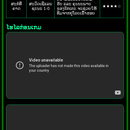
ສະກໍທີ່
ສະວິດເຊີແລນ
ຮັບ ແລະ ຄຸນນະພາບ
★★★★☆
ຄາດ
ຊະນະ 1-0
ຂອງນັກເຕະ ຈະຊ່ວຍໃຫ້
ທີມຈາກຢູໂຣບເຂົ້າຮອບ
ໄຮໄລກ່ອນເກມ