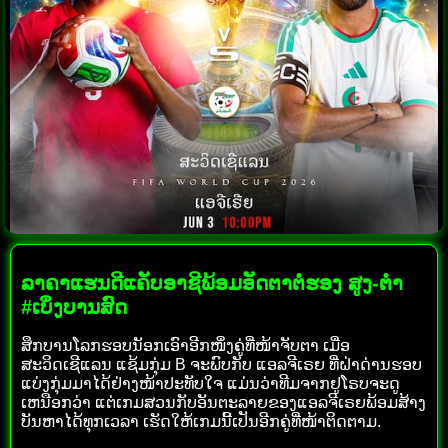
ລາຄາແຮນດີແຄັບອາຊີພ້ອມອັດຕາຕໍ່ຮອງ ສູງ-ຕ່ຳ
#ເບິ່ງບານສົດ
ສຶກບານໂລກຮອບນັອກເອົາອີກໜຶ່ງຄູ່ທີ່ໜ້າຈັບຕາ ເມື່ອ
ສະວິດເຊີແລນ ແຊ້ມກຸ່ມ B ຈະພົບກັບ ແອລຈີເຣຍ ທີ່ຝ່າດ່ານຮອບ
ແບ່ງກຸ່ມມາໄດ້ຢ່າງໜ້າປະທັບໃຈ ແມ່ນວ່າທີມຈາກຢູໂຣບຈະດູ
ເຫນືອກວ່າ ແຕ່ເກມສວນກັບອັນຕະລາຍຂອງແອລຈີເຣຍພ້ອມສ້າງ
ບັນຫາໄດ້ທຸກເວລາ ເຮັດໃຫ້ເກມນີ້ເປັນອີກຄູ່ທີ່ໜ້າຕິດຕາມ.