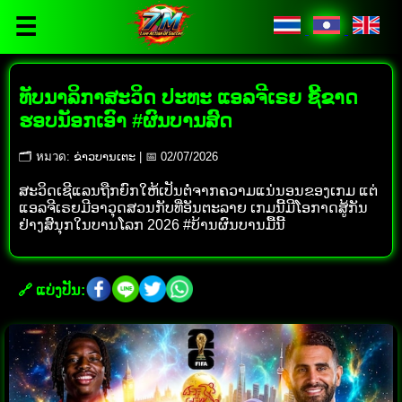
☰
ທັບນາລິກາສະວິດ ປະທະ ແອລຈີເຣຍ ຊີ້ຂາດ
ຮອບນັອກເອົາ #ຜົນບານສົດ
🗂 หมวด: ຂ່າວບານເຕະ | 📅 02/07/2026
ສະວິດເຊີແລນຖືກຍົກໃຫ້ເປັນຕໍ່ຈາກຄວາມແນ່ນອນຂອງເກມ ແຕ່
ແອລຈີເຣຍມີອາວຸດສວນກັບທີ່ອັນຕະລາຍ ເກມນີ້ມີໂອກາດສູ້ກັນ
ຢ່າງສົນຸກໃນບານໂລກ 2026 #ບ້ານຜົນບານມື້ນີ້
🔗 ແບ່ງປັນ: