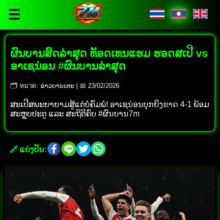
☰
ຜົນບານສົດລ່າສຸດ ທັອດເທນແຮມ ຮອດສເປີ vs
ອາເຊນ່ອນ #ຜົນບານລ່າສຸດ
🗂 หมวด: ຂ່າວບານເຕະ | 📅 23/02/2026
ສະເປີສພະຍາຍາມສູ້ແຕ່ບໍ່ຄົມພໍ! ອາເຊນ່ອນບຸກຍິງຂາດ 4-1 ພ້ອມ
ສະຫຼຸບປະຕູ ແລະ ສະຖິຕິຄົບ #ຜົນບານ7m
🔗 ແບ່ງປັນ: