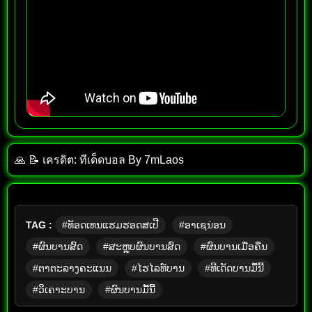
🙏 📝 เครดิต: ทีเด็ด​บอล​ By​ 7mLaos
TAG :
#ທັອດເທນແຮມຮອດສເປີ
#ອາເຊນ່ອນ
#ຜົນບານສົດ
#ສະຫຼຸບຜົນບານສົດ
#ຜົນບານເມື່ອຄືນ
#ຕາຕະລາງຄະແນນ
#ໄຮໄລທ໌ບານ
#ທີເດັດບານມື້ນີ້
#ວິເຄາະບານ
#ຜົນບານມື້ນີ້