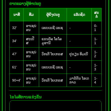
ຕາຕະລາງຜູ້ທຳປະຕູ
ສະ
ນາທີ
ທີມ
ຜູ້ຍິງປະຕູ
ແອັດຊິດ
ກໍ
ອາເຊນ່
0-
32'
ເອເບເຣຊີ ເອເຊ
-
ອນ
1
ສະເປີ
ແຣນດັລ ໂຄໂລ
1-
34'
-
ສ
ມູອານີ
1
ອາເຊນ່
1-
47'
ວິກເຕີ ໂຍເກຣສ
ຢູຣຽນ ທິມເບີ
ອນ
2
ອາເຊນ່
1-
61'
ເອເບເຣຊີ ເອເຊ
-
ອນ
3
ອາເຊນ່
ມາຣ໌ຕິນ ໂອເດ
1-
90+4'
ວິກເຕີ ໂຍເກຣສ
ອນ
ກາດ
4
ໄຮໄລທ໌ການແຂ່ງຂັນ