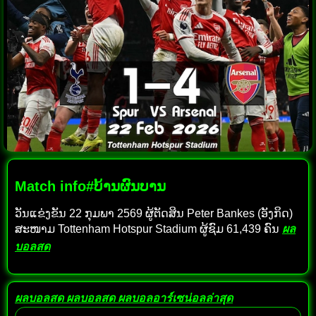
Match info#ບ້ານຜົນບານ
ວັນແຂ່ງຂັນ 22 ກຸມພາ 2569 ຜູ້ຕັດສິນ Peter Bankes (ອັງກິດ)
ສະໜາມ Tottenham Hotspur Stadium ຜູ້ຊົມ 61,439 ຄົນ
ผล
บอลสด
ผลบอลสด
ผลบอลสด
ผลบอลอาร์เซน่อลล่าสุด