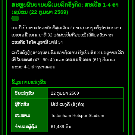
ສະຫຼຸບຜົນບານພຣີເມຍລີກອັງກິດ: ສະເປີສ 1-4 ອາ
ເຊນ່ອນ (22 ກຸມພາ 2569)
ເກມນີ້ເປັນການປະລະກັນທີ່ສຸດເດືອດ! ອາເຊນ່ອນບຸກຍິງນຳກ່ອນຈາກ
ເອເບເຣຊີ ເອເຊ
ນາທີ 32 ແຕ່ສະເປີສຕີສະເໝີໄດ້ທັນຄວັນຈາກ
ແຣນດັລ ໂຄໂລ ມູອານີ
ນາທີ 34
ແຕ່ໃນຄຶ່ງຫຼັງອາເຊນ່ອນຄົມກວ່າຊັດເຈນ ຍິງເພີ່ມອີກ 3 ປະຕູຈາກ
ວິກ
ເຕີ ໂຍເກຣສ
(47’, 90+4’) ແລະ
ເອເບເຣຊີ ເອເຊ
(61’) ປິດເກມ
ຊະນະ 4-1 ຢ່າງຂາດລອຍ
ຂໍ້ມູນການແຂ່ງຂັນ
ວັນແຂ່ງຂັນ
22 ກຸມພາ 2569
ຜູ້ຕັດສິນ
ພີເຕີ ແບງຄ໌ (ອັງກິດ)
ສະໜາມ
Tottenham Hotspur Stadium
ຈຳນວນຜູ້ຊົມ
61,439 ຄົນ