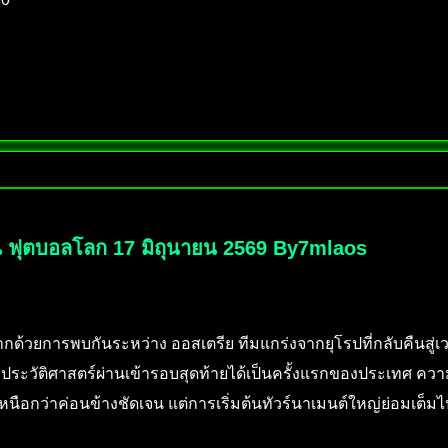
ดน ฟุตบอลโลก 17 มิถุนายน 2569 By7mlaos
ฉากด้วยการพบกันระหว่าง ออสเตรีย ทีมแกร่งจากยุโรปที่กลับคืนสู
างประวัติศาสตร์ผ่านเข้ารอบสุดท้ายได้เป็นครั้งแรกของประเท
้เหนือกว่าค่อนข้างชัดเจน แต่การเริ่มต้นทัวร์นาเมนต์ใหญ่ย่อม