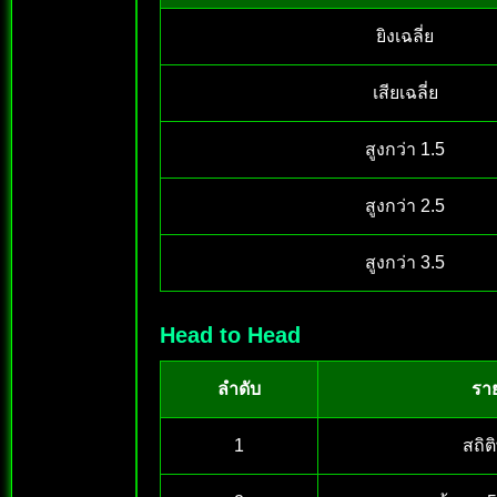
ยิงเฉลี่ย
เสียเฉลี่ย
สูงกว่า 1.5
สูงกว่า 2.5
สูงกว่า 3.5
Head to Head
ลำดับ
รา
1
สถิต