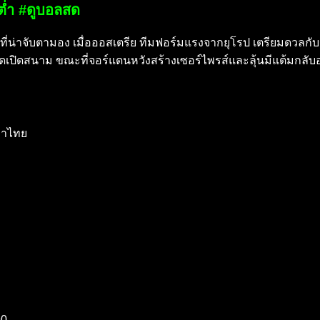
ต่ำ #ดูบอลสด
่ที่น่าจับตามอง เมื่อออสเตรีย ทีมฟอร์มแรงจากยุโรป เตรียมดวลกับจอ
แต่นัดเปิดสนาม ขณะที่จอร์แดนหวังสร้างเซอร์ไพรส์และลุ้นมีแต้มกล
วลาไทย
90