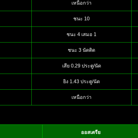
เหนือกว่า
ชนะ 10
ชนะ 4 เสมอ 1
ชนะ 3 นัดติด
เสีย 0.29 ประตู/นัด
ยิง 1.43 ประตู/นัด
เหนือกว่า
ออสเตรีย