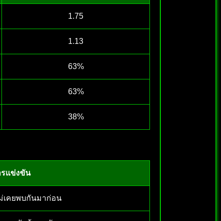
1.75
1.13
63%
63%
38%
รแข่งขัน
ไม่เคยพบกันมาก่อน