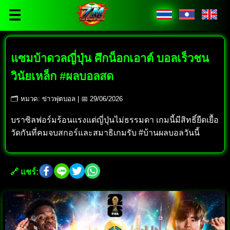
☰
แซมบ้าดวลญี่ปุ่น ศึกน็อกเอาต์ บอลเร็วชน
วินัยเหล็ก #ผลบอลสด
🗂 หมวด: ข่าวฟุตบอล | 📅 29/06/2026
บราซิลฟอร์มร้อนแรงแต่ญี่ปุ่นไม่ธรรมดา เกมนี้มีสิทธิ์ยืดเยื้อ
วัดกันที่คมจบสกอร์และสมาธิเกมรับ #บ้านผลบอลวันนี้
🔗 แชร์: