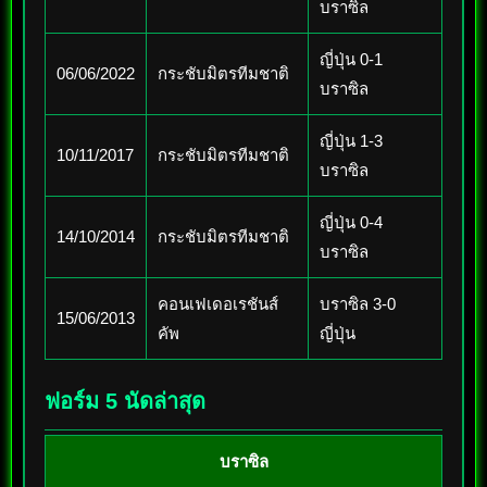
บราซิล
ญี่ปุ่น 0-1
06/06/2022
กระชับมิตรทีมชาติ
บราซิล
ญี่ปุ่น 1-3
10/11/2017
กระชับมิตรทีมชาติ
บราซิล
ญี่ปุ่น 0-4
14/10/2014
กระชับมิตรทีมชาติ
บราซิล
คอนเฟเดอเรชันส์
บราซิล 3-0
15/06/2013
คัพ
ญี่ปุ่น
ฟอร์ม 5 นัดล่าสุด
บราซิล