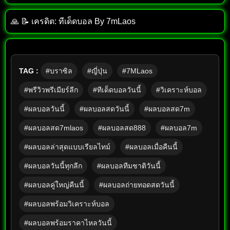
🙏 📝 เครดิต: ทีเด็ด​บอล​ By​ 7mLaos
TAG :
#บราซิล
#ญี่ปุ่น
#7MLaos
#พรีวิวพรีเมียร์ลีก
#ทีเด็ดบอลวันนี้
#วิเคราะห์บอล
#ผลบอลวันนี้
#ผลบอลสดวันนี้
#ผลบอลสด7m
#ผลบอลสด7mlaos
#ผลบอลสด888
#ผลบอล7m
#ผลบอลล่าสุดแบบเรียลไทม์
#ผลบอลเมื่อคืนนี้
#ผลบอลวันนี้ทุกลีก
#ผลบอลทีมชาติวันนี้
#ผลบอลคู่ใหญ่คืนนี้
#ผลบอลถ่ายทอดสดวันนี้
#ผลบอลพร้อมวิเคราะห์บอล
#ผลบอลพร้อมราคาไหลวันนี้