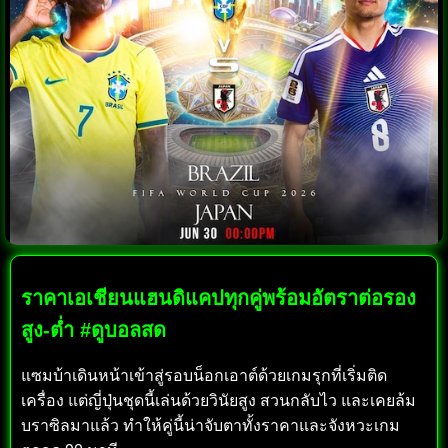
ราคาเอเชียนแฮนดิแคปทุกคู่พร้อมอัตราต่อรอง
สูง-ต่ำ #ดูบอลสด
แซมบ้าเดินหน้าเข้าสู่รอบน็อกเอาต์ด้วยเกมรุกที่เริ่มติด
เครื่อง แต่ญี่ปุ่นชุดนี้เล่นด้วยวินัยสูง สวนกลับไว และเคยล้ม
บราซิลมาแล้ว ทำให้คู่นี้น่าจับตาทั้งราคาและจังหวะเกม