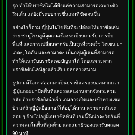
รุก ทำให้บราซิลไม่ได้พึ่งแค่ความสามารถเฉพาะตัว
ริมเส้น แต่ยังมีระบบการขึ้นเกมที่ชัดเจนขึ้น
อย่างไรก็ตาม ญี่ปุ่นไม่ใช่ทีมที่จะปล่อยให้บราซิลเล่น
ง่าย ซามูไรบลูมีจุดเด่นเรื่องระเบียบเกมรับ การบีบ
พื้นที่ และการเปลี่ยนจากรับเป็นรุกที่รวดเร็ว ไดเซน มา
เอดะ, โดอัน และคามาดะ เป็นกลุ่มผู้เล่นที่สามารถ
ทำให้แนวรับบราซิลเจอปัญหาได้ โดยเฉพาะหาก
บราซิลดันไลน์สูงแล้วเสียบอลกลางสนาม
รูปเกมมีโอกาสออกมาเป็นบราซิลครองบอลมากกว่า
ญี่ปุ่นถอยมาปิดพื้นที่และรอเล่นงานจากจังหวะสวน
กลับ ถ้าบราซิลยิงนำเร็ว เกมอาจเปิดและเข้าทางแซม
บ้า แต่ถ้าญี่ปุ่นยื้อสกอร์ให้อยู่ได้นาน ความกดดันจะ
ค่อย ๆ ย้ายไปอยู่ฝั่งบราซิลทันที เกมนี้จึงน่าจะวัดกันที่
ความคมในพื้นที่สุดท้าย และสมาธิของแนวรับตลอด
90 นาที