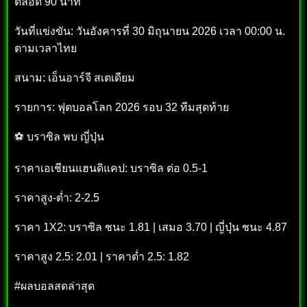
ตลอด 90 นาที
วันที่แข่งขัน: วันอังคารที่ 30 มิถุนายน 2026 เวลา 00:00 น.
ตามเวลาไทย
สนาม: เอ็นอาร์จี สเตเดียม
รายการ: ฟุตบอลโลก 2026 รอบ 32 ทีมสุดท้าย
⚽ บราซิล พบ ญี่ปุ่น
ราคาเอเชียนแฮนดิแคป: บราซิล ต่อ 0.5-1
ราคาสูง-ต่ำ: 2-2.5
ราคา 1X2: บราซิล ชนะ 1.81 | เสมอ 3.70 | ญี่ปุ่น ชนะ 4.87
ราคาสูง 2.5: 2.01 | ราคาต่ำ 2.5: 1.82
#ผลบอลสดล่าสุด