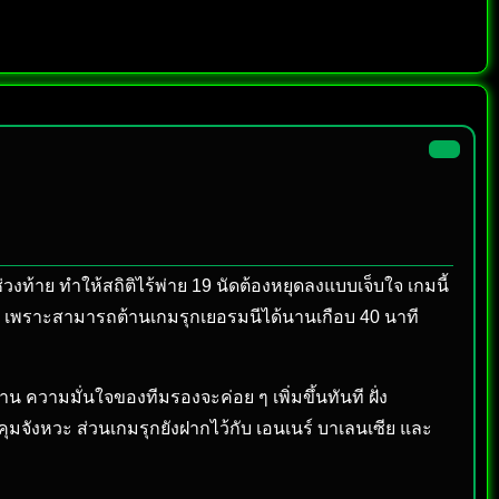
งท้าย ทำให้สถิติไร้พ่าย 19 นัดต้องหยุดลงแบบเจ็บใจ เกมนี้
ถึง เพราะสามารถต้านเกมรุกเยอรมนีได้นานเกือบ 40 นาที
าน ความมั่นใจของทีมรองจะค่อย ๆ เพิ่มขึ้นทันที ฝั่ง
ัวคุมจังหวะ ส่วนเกมรุกยังฝากไว้กับ เอนเนร์ บาเลนเซีย และ