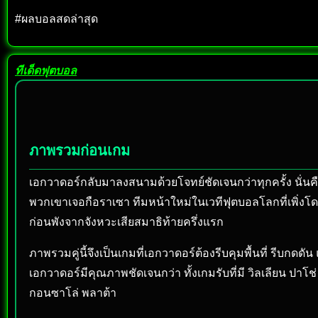
#ผลบอลสดล่าสุด
ทีเด็ดฟุตบอล
ภาพรวมก่อนเกม
เอกวาดอร์กลับมาลงสนามด้วยโจทย์ชัดเจนกว่าทุกครั้ง นั่นคื
พวกเขาเจอกือราเซา ทีมหน้าใหม่ในเวทีฟุตบอลโลกที่เพิ่งโด
ก่อนพังจากจังหวะเสียสมาธิท้ายครึ่งแรก
ภาพรวมคู่นี้จึงเป็นเกมที่เอกวาดอร์ต้องรีบคุมพื้นที่ รีบกด
เอกวาดอร์มีคุณภาพชัดเจนกว่า ทั้งเกมรับที่มี วิลเลียน ปาโช
กอนซาโล่ พลาต้า