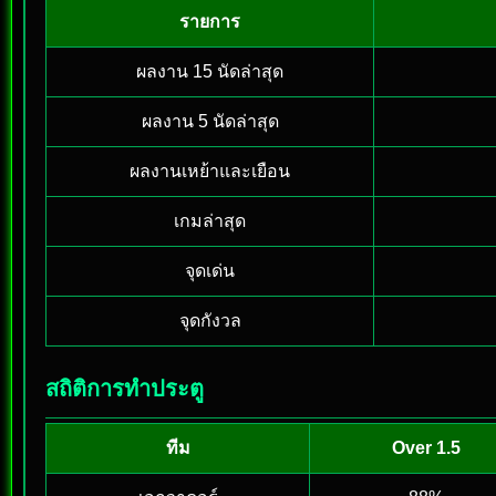
รายการ
ผลงาน 15 นัดล่าสุด
ผลงาน 5 นัดล่าสุด
ผลงานเหย้าและเยือน
เกมล่าสุด
จุดเด่น
จุดกังวล
สถิติการทำประตู
ทีม
Over 1.5