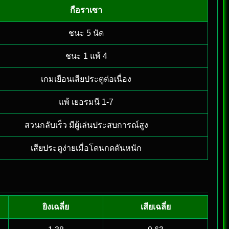
กือราเซา
ชนะ 5 นัด
ชนะ 1 แพ้ 4
เกมเยือนเสียประตูต่อเนื่อง
แพ้ เยอรมนี 1-7
สวนกลับเร็ว มีผู้เล่นประสบการณ์สูง
เสียประตูง่ายเมื่อโดนกดดันหนัก
ยิงเฉลี่ย
เสียเฉลี่ย