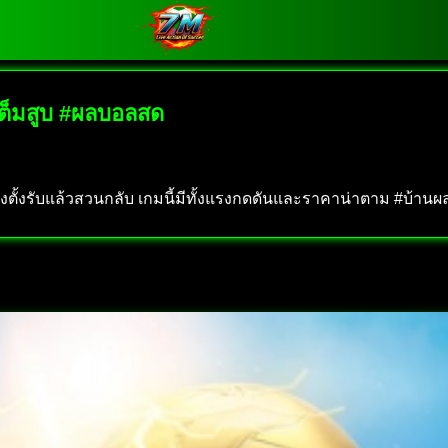
เต็มสูบ #ผลบอลสด
ังตั้งรับแล้วสวนกลับ เกมนี้มีทั้งแรงกดดันและราคาน่าตาม #บ้านผล