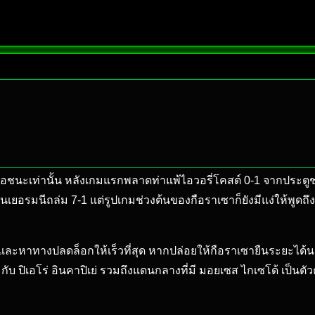
อชนะเท่านั้น หลังเกมแรกพลาดท่าแพ้ไอวอรี่โคสต์ 0-1 จากประตูช่ว
นเยอรมนีถล่ม 7-1 แต่รูปเกมช่วงต้นของกือราเซาก็ยังมีแง่ให้พูด
ดัน และหาทางปลดล็อกให้เร็วที่สุด หากปล่อยให้กือราเซายืนระยะได้น
่ กับ ปิเอโร่ อินคาปิเย่ รวมถึงแดนกลางที่มี มอยเซส ไกเซโด้ เป็นต