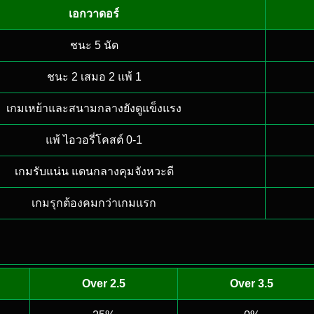
เอกวาดอร์
ชนะ 5 นัด
ชนะ 2 เสมอ 2 แพ้ 1
เกมเหย้าและสนามกลางยังดูแข็งแรง
แพ้ ไอวอรี่โคสต์ 0-1
เกมรับแน่น แดนกลางคุมจังหวะดี
เกมรุกต้องคมกว่าเกมแรก
Over 2.5
Over 3.5