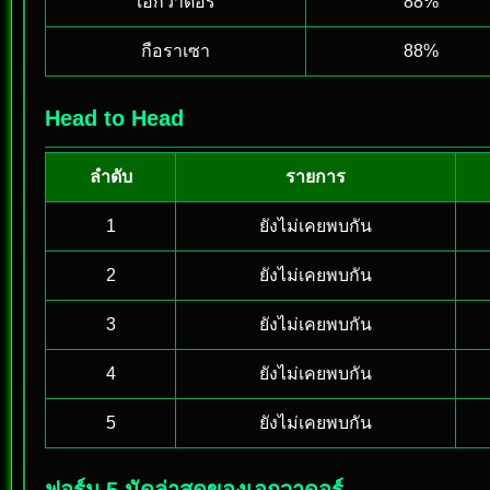
เอกวาดอร์
88%
กือราเซา
88%
Head to Head
ลำดับ
รายการ
1
ยังไม่เคยพบกัน
2
ยังไม่เคยพบกัน
3
ยังไม่เคยพบกัน
4
ยังไม่เคยพบกัน
5
ยังไม่เคยพบกัน
ฟอร์ม 5 นัดล่าสุดของเอกวาดอร์