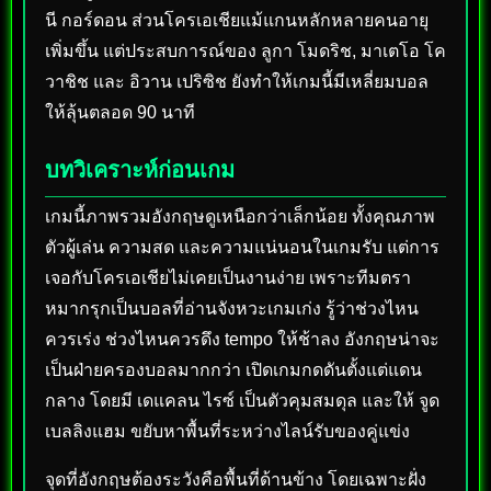
นี กอร์ดอน ส่วนโครเอเชียแม้แกนหลักหลายคนอายุ
เพิ่มขึ้น แต่ประสบการณ์ของ ลูกา โมดริช, มาเตโอ โค
วาชิช และ อิวาน เปริซิช ยังทำให้เกมนี้มีเหลี่ยมบอล
ให้ลุ้นตลอด 90 นาที
บทวิเคราะห์ก่อนเกม
เกมนี้ภาพรวมอังกฤษดูเหนือกว่าเล็กน้อย ทั้งคุณภาพ
ตัวผู้เล่น ความสด และความแน่นอนในเกมรับ แต่การ
เจอกับโครเอเชียไม่เคยเป็นงานง่าย เพราะทีมตรา
หมากรุกเป็นบอลที่อ่านจังหวะเกมเก่ง รู้ว่าช่วงไหน
ควรเร่ง ช่วงไหนควรดึง tempo ให้ช้าลง อังกฤษน่าจะ
เป็นฝ่ายครองบอลมากกว่า เปิดเกมกดดันตั้งแต่แดน
กลาง โดยมี เดแคลน ไรซ์ เป็นตัวคุมสมดุล และให้ จูด
เบลลิงแฮม ขยับหาพื้นที่ระหว่างไลน์รับของคู่แข่ง
จุดที่อังกฤษต้องระวังคือพื้นที่ด้านข้าง โดยเฉพาะฝั่ง