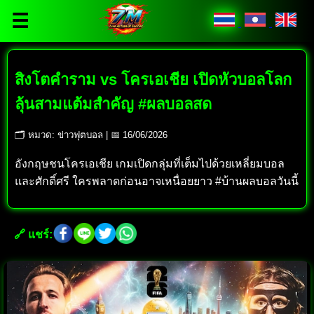
☰
สิงโตคำราม vs โครเอเชีย เปิดหัวบอลโลก
ลุ้นสามแต้มสำคัญ #ผลบอลสด
🗂 หมวด: ข่าวฟุตบอล | 📅 16/06/2026
อังกฤษชนโครเอเชีย เกมเปิดกลุ่มที่เต็มไปด้วยเหลี่ยมบอล
และศักดิ์ศรี ใครพลาดก่อนอาจเหนื่อยยาว #บ้านผลบอลวันนี้
🔗 แชร์: