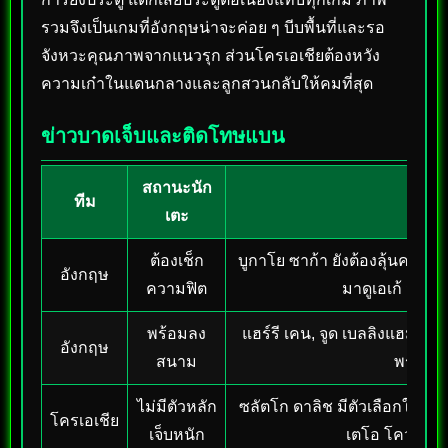
รวมจึงเป็นเกมที่อังกฤษน่าจะค่อย ๆ บีบพื้นที่และรอ
จังหวะคุณภาพจากแนวรุก ส่วนโครเอเชียต้องหวัง
ความเก๋าในแดนกลางและลูกสวนกลับให้คมที่สุด
ข่าวบาดเจ็บและติดโทษแบน
สถานะนัก
ทีม
ราย
เตะ
ต้องเช็ก
บูกาโย ซาก้า ยังต้องลุ้นความ
อังกฤษ
ความฟิต
มาดูเอเก้ มีโอก
พร้อมลง
แฮร์รี เคน, จูด เบลลิงแฮม, เ
อังกฤษ
สนาม
พร้อมเ
ไม่มีตัวหลัก
ซลัตโก ดาลิช มีตัวเลือกใช้งาน
โครเอเชีย
เจ็บหนัก
เตโอ โควาชิช 