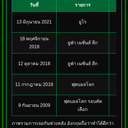
วันที่
รายการ
คู
อั
13 มิถุนายน 2021
ยูโร
โค
18 พฤศจิกายน
อั
ยูฟ่า เนชั่นส์ ลีก
2018
โค
โครเ
12 ตุลาคม 2018
ยูฟ่า เนชั่นส์ ลีก
อ
โครเ
11 กรกฎาคม 2018
ฟุตบอลโลก
อ
ฟุตบอลโลก รอบคัด
อั
9 กันยายน 2009
เลือก
โค
ภาพรวมการเจอกันช่วงหลัง อังกฤษถือว่าทำได้ดีกว่า