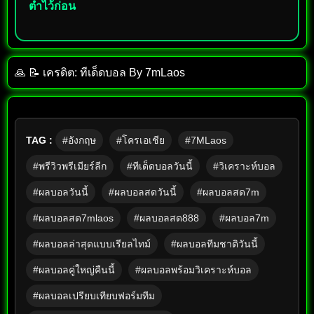
ต่ำไว้ก่อน
🙏 📝 เครดิต: ทีเด็ด​บอล​ By​ 7mLaos
TAG :
#อังกฤษ
#โครเอเชีย
#7MLaos
#พรีวิวพรีเมียร์ลีก
#ทีเด็ดบอลวันนี้
#วิเคราะห์บอล
#ผลบอลวันนี้
#ผลบอลสดวันนี้
#ผลบอลสด7m
#ผลบอลสด7mlaos
#ผลบอลสด888
#ผลบอล7m
#ผลบอลล่าสุดแบบเรียลไทม์
#ผลบอลทีมชาติวันนี้
#ผลบอลคู่ใหญ่คืนนี้
#ผลบอลพร้อมวิเคราะห์บอล
#ผลบอลเปรียบเทียบฟอร์มทีม