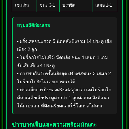
เซเนกัล
ชนะ 3-1
บราซิล
เสมอ 1-1
สรุปสถิติก่อนเกม
• ฝรั่งเศสชนะรวด 5 นัดหลัง ยิงรวม 14 ประตู เสีย
เพียง 2 ลูก
• โมร็อกโกไม่แพ้ 5 นัดหลัง ชนะ 4 เสมอ 1 เกม
รับเสียเพียง 4 ประตู
• การพบกัน 5 ครั้งหลังสุด ฝรั่งเศสชนะ 3 เสมอ 2
โมร็อกโกยังไม่เคยเอาชนะได้
• ค่าเฉลี่ยการยิงของฝรั่งเศสสูงกว่า แต่โมร็อกโก
มีค่าเฉลี่ยเสียประตูต่ำกว่า 1 ลูกต่อเกม จึงมีแนว
โน้มเป็นเกมที่ตึงเครียดและใช้โอกาสไม่มาก
ข่าวบาดเจ็บและความพร้อมนักเตะ