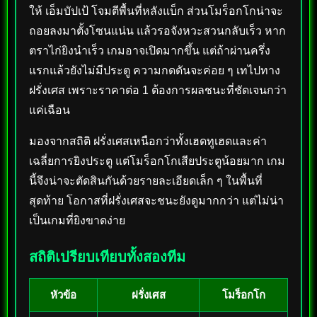
ให้ เอ็มบัปเป้ โจมตีพื้นที่หลังแบ็ก ส่วนโมร็อกโกน่าจะ
ถอยลงมาตั้งโซนแน่น แล้วรอจังหวะสวนกลับเร็ว หาก
ตราไก่ยิงนำเร็ว เกมอาจเปิดมากขึ้น แต่ถ้าผ่านครึ่ง
แรกแล้วยังไม่มีประตู ความกดดันจะค่อย ๆ เทไปทาง
ฝรั่งเศส เพราะราคาต่อ 1 ต้องการผลชนะที่ชัดเจนกว่า
แค่เฉือน
มองจากสถิติ ฝรั่งเศสเหนือกว่าทั้งเฮดทูเฮดและค่า
เฉลี่ยการยิงประตู แต่โมร็อกโกเสียประตูน้อยมาก เกม
นี้จึงน่าจะตัดสินกันด้วยรายละเอียดเล็ก ๆ ในพื้นที่
สุดท้าย โอกาสที่ฝรั่งเศสจะชนะยังดูมากกว่า แต่ไม่น่า
เป็นเกมที่ยิงขาดง่าย
สถิติเปรียบเทียบทั้งสองทีม
หัวข้อ
ฝรั่งเศส
โมร็อกโก