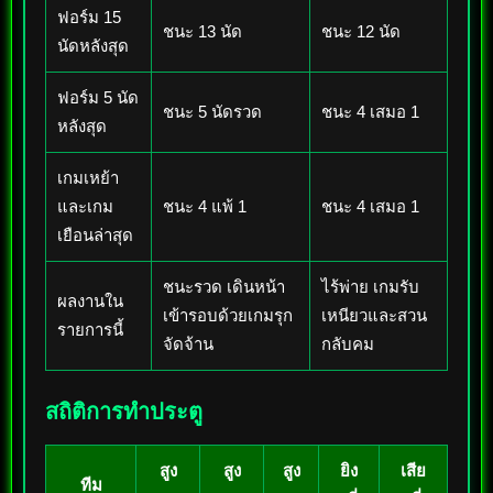
ฟอร์ม 15
ชนะ 13 นัด
ชนะ 12 นัด
นัดหลังสุด
ฟอร์ม 5 นัด
ชนะ 5 นัดรวด
ชนะ 4 เสมอ 1
หลังสุด
เกมเหย้า
และเกม
ชนะ 4 แพ้ 1
ชนะ 4 เสมอ 1
เยือนล่าสุด
ชนะรวด เดินหน้า
ไร้พ่าย เกมรับ
ผลงานใน
เข้ารอบด้วยเกมรุก
เหนียวและสวน
รายการนี้
จัดจ้าน
กลับคม
สถิติการทำประตู
สูง
สูง
สูง
ยิง
เสีย
ทีม