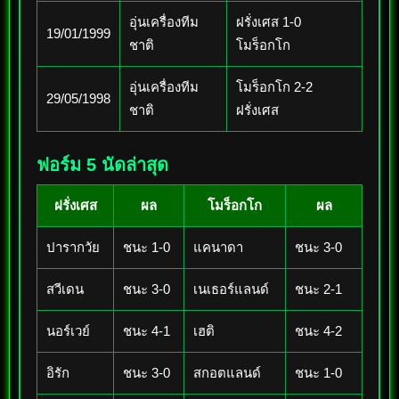
อุ่นเครื่องทีม
ฝรั่งเศส 1-0
19/01/1999
ชาติ
โมร็อกโก
อุ่นเครื่องทีม
โมร็อกโก 2-2
29/05/1998
ชาติ
ฝรั่งเศส
ฟอร์ม 5 นัดล่าสุด
ฝรั่งเศส
ผล
โมร็อกโก
ผล
ปารากวัย
ชนะ 1-0
แคนาดา
ชนะ 3-0
สวีเดน
ชนะ 3-0
เนเธอร์แลนด์
ชนะ 2-1
นอร์เวย์
ชนะ 4-1
เฮติ
ชนะ 4-2
อิรัก
ชนะ 3-0
สกอตแลนด์
ชนะ 1-0