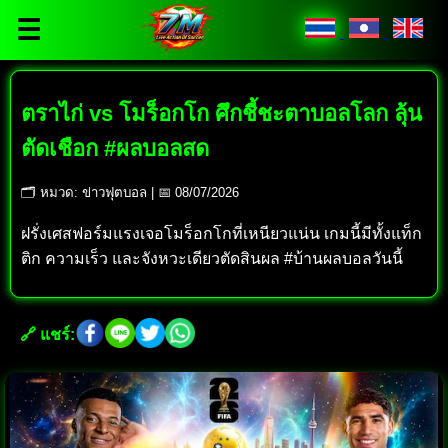
☰
ตราไก่ vs โมร็อกโก ศึกชี้ชะตาบอลโลก ลุ้น
ตัดเชือก #ผลบอลสด
🗂 หมวด: ข่าวฟุตบอล | 📅 08/07/2026
ฝรั่งเศสฟอร์มแรงเจอโมร็อกโกที่เหนียวแน่น เกมนี้มีทั้งแท็ก
ติก ความเร็ว และจังหวะเดียวตัดสินผล #บ้านผลบอลวันนี้
🔗 แชร์: