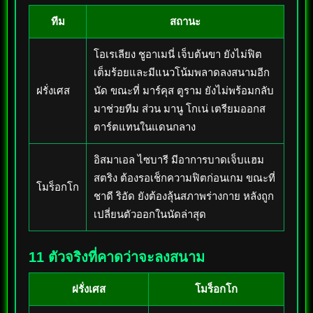
ทีม
สถานะ
โอเรเลียง ชูอาเมนี่ เจ็บต้นขา ยังไม่ฟิต
เต็มร้อยและมีแนวโน้มพลาดลงสนามอีก
ฝรั่งเศส
นัด ขณะที่ มาร์คุส ตูราม ยังไม่พร้อมกลับ
มาช่วยทีม ส่วน มานู โกเน่ เตรียมออกส
ตาร์ตแทนในแดนกลาง
อิสมาเอล ไซบารี มีอาการบาดเจ็บแฮม
สตริง ต้องรอเช็กความฟิตก่อนเกม ขณะที่
โมร็อกโก
ชาดี ริอัด ยังต้องลุ้นสภาพร่างกาย หลังถูก
เปลี่ยนตัวออกในนัดล่าสุด
11 ตัวจริงที่คาดว่าจะลงสนาม
ฝรั่งเศส
โมร็อกโก