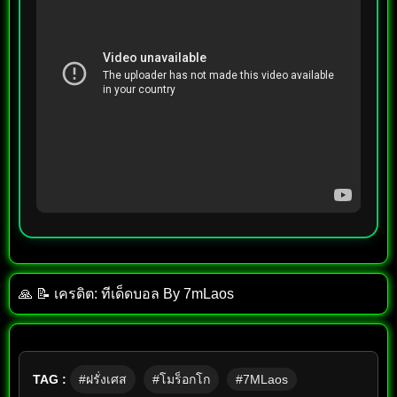
🙏 📝 เครดิต: ทีเด็ด​บอล​ By​ 7mLaos
TAG :
#ฝรั่งเศส
#โมร็อกโก
#7MLaos