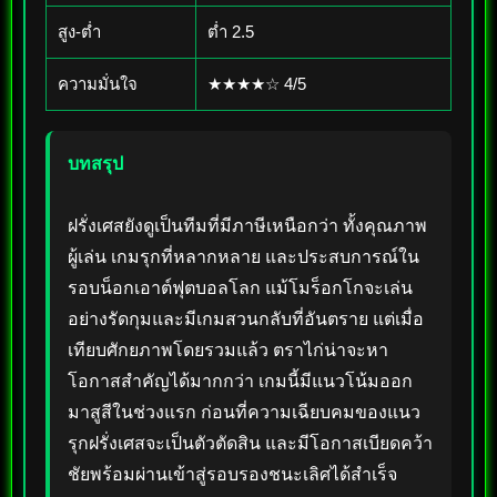
สูง-ต่ำ
ต่ำ 2.5
ความมั่นใจ
★★★★☆ 4/5
บทสรุป
ฝรั่งเศสยังดูเป็นทีมที่มีภาษีเหนือกว่า ทั้งคุณภาพ
ผู้เล่น เกมรุกที่หลากหลาย และประสบการณ์ใน
รอบน็อกเอาต์ฟุตบอลโลก แม้โมร็อกโกจะเล่น
อย่างรัดกุมและมีเกมสวนกลับที่อันตราย แต่เมื่อ
เทียบศักยภาพโดยรวมแล้ว ตราไก่น่าจะหา
โอกาสสำคัญได้มากกว่า เกมนี้มีแนวโน้มออก
มาสูสีในช่วงแรก ก่อนที่ความเฉียบคมของแนว
รุกฝรั่งเศสจะเป็นตัวตัดสิน และมีโอกาสเบียดคว้า
ชัยพร้อมผ่านเข้าสู่รอบรองชนะเลิศได้สำเร็จ