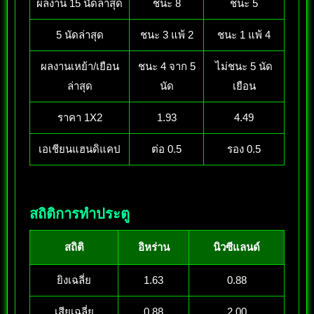
ผลงาน 15 นัดล่าสุด
ชนะ 8
ชนะ 5
5 นัดล่าสุด
ชนะ 3 แพ้ 2
ชนะ 1 แพ้ 4
ผลงานเหย้า/เยือน
ชนะ 4 จาก 5
ไม่ชนะ 5 นัด
ล่าสุด
นัด
เยือน
ราคา 1X2
1.93
4.49
เอเชียนแฮนดิแคป
ต่อ 0.5
รอง 0.5
สถิติการทำประตู
สถิติ
อิหร่าน
นิวซีแลนด์
ยิงเฉลี่ย
1.63
0.88
เสียเฉลี่ย
0.88
2.00