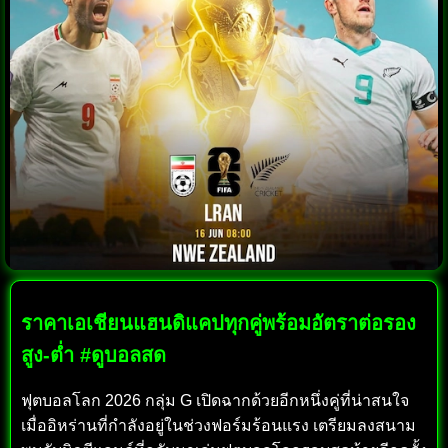
ราคาเอเชียนแฮนดิแคปทุกคู่พร้อมอัตราต่อรอง
สูง-ต่ำ #ดูบอลสด
ฟุตบอลโลก 2026 กลุ่ม G เปิดฉากด้วยอีกหนึ่งคู่ที่น่าสนใจ
เมื่ออิหร่านที่กำลังอยู่ในช่วงฟอร์มร้อนแรง เตรียมลงสนาม