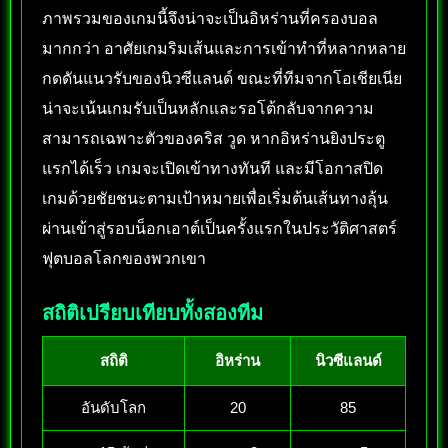
ภาพรวมของเกมนี้จึงน่าจะเป็นอิหร่านที่ครองบอล
มากกว่า อาศัยเกมริมเส้นและการเข้าทำที่หลากหลาย
กดดันแนวรับของนิวซีแลนด์ ขณะที่ทีมจากโอเชียเนีย
น่าจะเน้นเกมรับเป็นหลักและรอโต้กลับจากความ
สามารถเฉพาะตัวของคริส วูด หากอิหร่านยิงประตู
แรกได้เร็ว เกมจะเปิดเข้าทางทันที และมีโอกาสปิด
เกมด้วยชัยชนะตามเป้าหมายเพื่อเริ่มต้นเส้นทางลุ้น
ผ่านเข้าสู่รอบน็อกเอาต์เป็นครั้งแรกในประวัติศาสตร์
ฟุตบอลโลกของพวกเขา
สถิติเปรียบเทียบทั้งสองทีม
สถิติ
อิหร่าน
นิวซีแลนด์
อันดับโลก
20
85