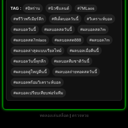
TAG :
#อิหร่าน
#นิวซีแลนด์
#7MLaos
#พรีวิวพรีเมียร์ลีก
#ทีเด็ดบอลวันนี้
#วิเคราะห์บอล
#ผลบอลวันนี้
#ผลบอลสดวันนี้
#ผลบอลสด7m
#ผลบอลสด7mlaos
#ผลบอลสด888
#ผลบอล7m
#ผลบอลล่าสุดแบบเรียลไทม์
#ผลบอลเมื่อคืนนี้
#ผลบอลวันนี้ทุกลีก
#ผลบอลทีมชาติวันนี้
#ผลบอลคู่ใหญ่คืนนี้
#ผลบอลถ่ายทอดสดวันนี้
#ผลบอลพร้อมวิเคราะห์บอล
#ผลบอลเปรียบเทียบฟอร์มทีม
ทดลองเล่นสล็อต
|
ตรวจหวย