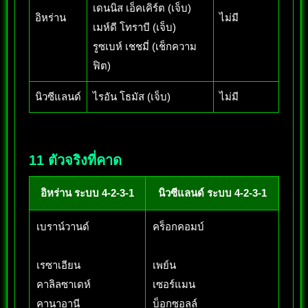
เดนนิส เอ็คเคิร์ต (เจ็บ)
อิหร่าน
ไม่มี
เมห์ดี โทราบี (เจ็บ)
รูซเบห์ เชชมี่ (เช็กความ
ฟิต)
นิวซีแลนด์
ไรอัน โธมัส (เจ็บ)
ไม่มี
11 ตัวจริงที่คาด
อิหร่าน ระบบ 4-2-3-1
นิวซีแลนด์ ระบบ 4-2-3-1
เบราน์วานด์
คร็อกคอมบ์
เรซาเอียน
เพย์น
คาลิลซาเดห์
เซอร์แมน
คานาอานี
บ็อกซอลล์