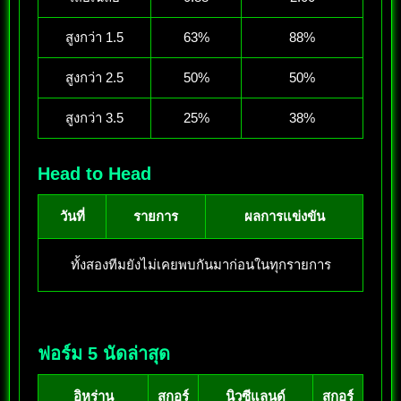
สูงกว่า 1.5
63%
88%
สูงกว่า 2.5
50%
50%
สูงกว่า 3.5
25%
38%
Head to Head
วันที่
รายการ
ผลการแข่งขัน
ทั้งสองทีมยังไม่เคยพบกันมาก่อนในทุกรายการ
ฟอร์ม 5 นัดล่าสุด
อิหร่าน
สกอร์
นิวซีแลนด์
สกอร์