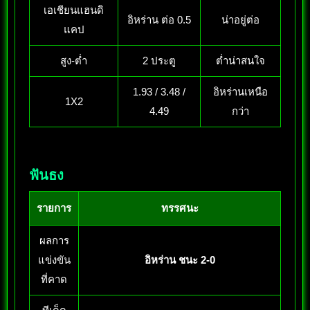
เอเชียนแฮนดิ
อิหร่าน ต่อ 0.5
น่าอยู่ต่อ
แคป
สูง-ต่ำ
2 ประตู
ต่ำน่าสนใจ
1.93 / 3.48 /
อิหร่านเหนือ
1X2
4.49
กว่า
ฟันธง
รายการ
ทรรศนะ
ผลการ
แข่งขัน
อิหร่าน ชนะ 2-0
ที่คาด