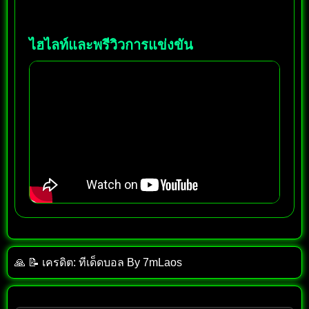
ไฮไลท์และพรีวิวการแข่งขัน
🙏 📝 เครดิต: ทีเด็ด​บอล​ By​ 7mLaos