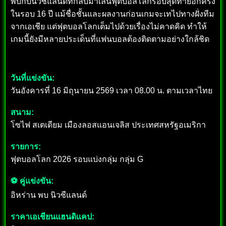
พบกับนิวซีแลนด์ที่กลับมาเล่นฟุตบอลโลกรอบสุดท้ายอีกครั้ง
ในรอบ 16 ปี แม้ชื่อชั้นและผลงานก่อนเกมจะเทไปทางฝั่งทีม
จากเอเชีย แต่ฟุตบอลโลกเต็มไปด้วยเรื่องไม่คาดคิด ทำให้
เกมนี้ยังมีหลายประเด็นที่แฟนบอลต้องติดตามอย่างใกล้ชิด
วันที่แข่งขัน:
วันอังคารที่ 16 มิถุนายน 2569 เวลา 08.00 น. ตามเวลาไทย
สนาม:
โซไฟ สเตเดียม เมืองลอสแอนเจลิส ประเทศสหรัฐอเมริกา
รายการ:
ฟุตบอลโลก 2026 รอบแบ่งกลุ่ม กลุ่ม G
⚽ คู่แข่งขัน:
อิหร่าน พบ นิวซีแลนด์
ราคาเอเชียนแฮนดิแคป: