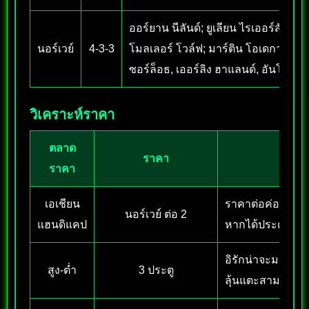
ออร์ยาน นีลันด์; ยูเลียน ไรเออร์สัน, ค
นอร์เวย์
4-3-3
โมลเลอร์ โวล์ฟ; มาร์ติน โอเดการ์ด, ซ
ซอร์ล็อธ, เออร์ลิง ฮาแลนด์, อันโตนิโ
วิเคราะห์ราคา
ตลาด
ราคา
ราคา
เอเชียน
ราคาต่อค่อนข้าง
นอร์เวย์ ต่อ 2
แฮนดิแคป
หากได้ประตูแรกเ
อิรักน่าจะมาเน้น
สูง-ต่ำ
3 ประตู
ลุ้นแตะสามประตูข