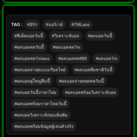
TAG :
#อิรัก
#นอร์เวย์
#7MLaos
#ทีเด็ดบอลวันนี้
#วิเคราะห์บอล
#ผลบอลวันนี้
#ผลบอลสดวันนี้
#ผลบอลสด7m
#ผลบอลสด7mlaos
#ผลบอลสด888
#ผลบอล7m
#ผลบอลล่าสุดแบบเรียลไทม์
#ผลบอลทีมชาติวันนี้
#ผลบอลคู่ใหญ่คืนนี้
#ผลบอลถ่ายทอดสดวันนี้
#ผลบอลวันนี้ภาษาไทย
#ผลบอลพร้อมวิเคราะห์บอล
#ผลบอลพร้อมราคาไหลวันนี้
#ผลบอลวิเคราะห์ก่อนเดิมพัน
#ผลบอลพร้อมข้อมูลผู้เล่นตัวจริง