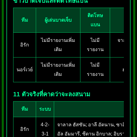
ข่าวบาดเจ็บและติดโทษแบน
ติดโทษ
ทีม
ผู้เล่นบาดเจ็บ
แบน
ไม่มีรายงานเพิ่ม
ไม่มี
จาลาล ฮ
อิรัก
เติม
รายงาน
ไม่มีรายงานเพิ่ม
ไม่มี
นอร์เวย์
ฮาแลนด
เติม
รายงาน
11 ตัวจริงที่คาดว่าจะลงสนาม
ทีม
ระบบ
4-2-
จาลาล ฮัสซัน; อาลี อัดนาน, ซาอิด ทาห
อิรัก
3-1
อัล อัมมารี, ซีดาน อิกบาล; อิบราฮิม 