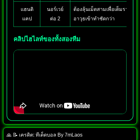
แฮนดิ
นอร์เวย์
ต้องลุ้นเม็ดสามเพื่อเต็มราคา แ
แคป
ต่อ 2
อาวุธเข้าทำชัดกว่า
คลิปไฮไลท์ของทั้งสองทีม
🙏 📝 เครดิต: ทีเด็ด​บอล​ By​ 7mLaos