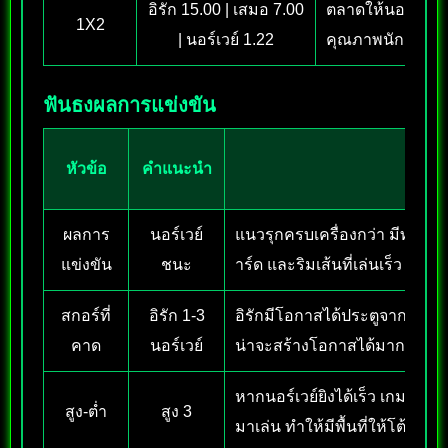
อิรัก 15.00 | เสมอ 7.00
ตลาดให้นอร์เวย์เห
1X2
| นอร์เวย์ 1.22
คุณภาพนักเตะตัว
ฟันธงผลการแข่งขัน
หัวข้อ
คำแนะนำ
เ
ผลการ
นอร์เวย์
แนวรุกครบเครื่องกว่า มีทั้ง
แข่งขัน
ชนะ
าร์ด และริมเส้นที่เล่นเร็ว
สกอร์ที่
อิรัก 1-3
อิรักมีโอกาสได้ประตูจากจังหว
คาด
นอร์เวย์
น่าจะสร้างโอกาสได้มากกว่า
หากนอร์เวย์ยิงได้เร็ว เกมจะเปิ
สูง-ต่ำ
สูง 3
มาเล่น ทำให้มีพื้นที่ให้โต้กลับ