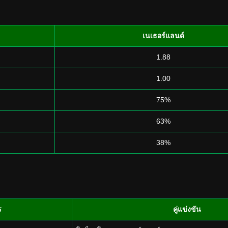
เนเธอร์แลนด์
1.88
1.00
75%
63%
38%
ร
คู่แข่งขัน