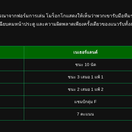
พิจารณาจากฟอร์มการเล่น โมร็อกโกแสดงให้เห็นว่าพวกเขารับมือทีม
ฉียบคมหน้าประตู และความผิดพลาดเพียงครั้งเดียวของแนวรับทั้งส
เนเธอร์แลนด์
ชนะ 10 นัด
ชนะ 3 เสมอ 1 แพ้ 1
ชนะ 2 เสมอ 1 แพ้ 2
แชมป์กลุ่ม F
7 คะแนน