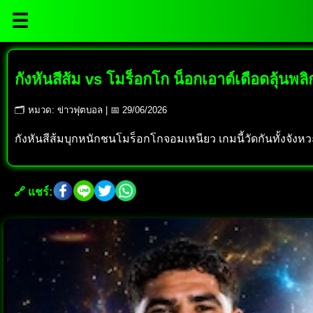
☰
กังหันสีส้ม vs โมร็อกโก น็อกเอาต์เดือดลุ้น
🗂 หมวด: ข่าวฟุตบอล | 📅 29/06/2026
กังหันสีส้มบุกหนักชนโมร็อกโกจอมเหนียว เกมนี้วัดกันทั้งจังห
🔗 แชร์: