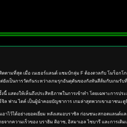
ติดตามที่สุด เมื่อ เนเธอร์แลนด์ แชมป์กลุ่ม F ต้องดวลกับ โมร็อกโ
จ แต่ยังเป็นการวัดกันระหว่างเกมรุกอันดุดันของกังหันสีส้มกับเกมร
รั้งนี้ แสดงให้เห็นถึงประสิทธิภาพในการเข้าทำ โดยเฉพาะการประส
 เฟอร์จิล ฟาน ไดค์ เป็นผู้นำคอยบัญชาการ เกมล่าสุดพวกเขาเอาชนะตู
อาไว้ได้อย่างยอดเยี่ยม หลังเสมอบราซิล ก่อนชนะสกอตแลนด์และ
ายจากความเร็วของ บราฮิม ดิอาซ, อิสมาเอล ไซบารี และการเติมเกม