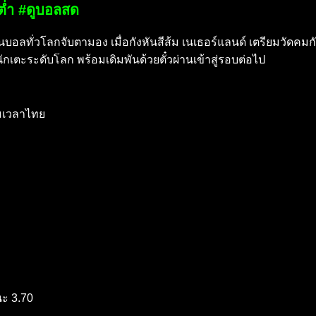
ต่ำ #ดูบอลสด
ฟนบอลทั่วโลกจับตามอง เมื่อกังหันสีส้ม เนเธอร์แลนด์ เตรียมวัด
กเตะระดับโลก พร้อมเดิมพันด้วยตั๋วผ่านเข้าสู่รอบต่อไป
ามเวลาไทย
นะ 3.70