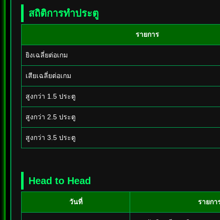
สถิติการทำประตู
รายการ
ยิงเฉลี่ยต่อเกม
เสียเฉลี่ยต่อเกม
สูงกว่า 1.5 ประตู
สูงกว่า 2.5 ประตู
สูงกว่า 3.5 ประตู
Head to Head
วันที่
รายกา