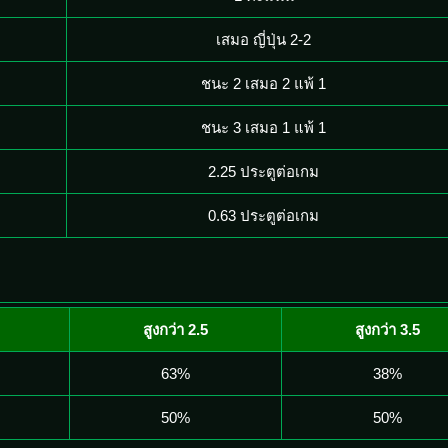
เสมอ ญี่ปุ่น 2-2
ชนะ 2 เสมอ 2 แพ้ 1
ชนะ 3 เสมอ 1 แพ้ 1
2.25 ประตูต่อเกม
0.63 ประตูต่อเกม
สูงกว่า 2.5
สูงกว่า 3.5
63%
38%
50%
50%