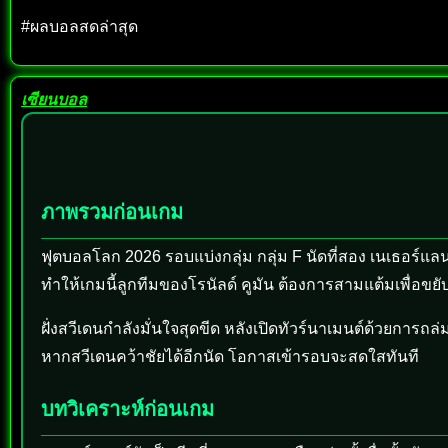
#ผลบอลสดล่าสุด
เซียนบอล
ภาพรวมก่อนเกม
ฟุตบอลโลก 2026 รอบแบ่งกลุ่ม กลุ่ม F นัดที่สอง เนเธอร์แลนด
ทำให้เกมนี้ลูกทีมของโรนัลด์ คูมัน ต้องการสามแต้มเพื่อข
ฝั่งสวีเดนกำลังมั่นใจสุดขีด หลังเปิดทัวร์นาเมนต์ด้วยการถล
หากสวีเดนคว้าชัยได้อีกนัด โอกาสเข้ารอบจะสดใสทันที
บทวิเคราะห์ก่อนเกม