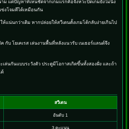
 แต่ปัญหาที่เห็นชัดจากเกมแรกคือจังหวะปิดเกมยังไม่นิ่ง
่แข่งโจมตีได้เหมือนกัน
ให้แน่นกว่าเดิม หากปล่อยให้สวีเดนตั้งเกมโต้กลับง่ายเกินไป
กับ โยเคเรส เล่นงานพื้นที่หลังแนวรับ เนเธอร์แลนด์จึง
ะเล่นกันแบบระวังตัว ประตูมีโอกาสเกิดขึ้นทั้งสองฝั่ง และถ้า
ด้
สวีเดน
อันดับ 1
3 คะแนน