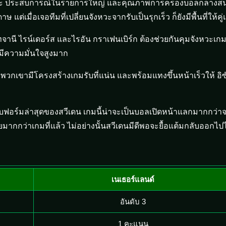
้นนักเตะ ประสบการณ์ในรายการใหญ่ และคุณภาพการครองบอลกลางสนาม
ต่เมื่อเจอทีมที่เปลี่ยนจังหวะจากรับเป็นรุกเร็ว ก็ยังมีพื้นที่ให้คู
ทจานี ไรน์เดอร์ส และไรอัน กราเฟนเบิร์ก ต้องช่วยกันคุมจังหวะเกม
มีความมั่นใจสูงมาก
เขามีโครงสร้างเกมรับที่แน่น และพร้อมแทงขึ้นหน้าเร็วให้ อิซัค 
ยบกับฟอร์มล่าสุดของสวีเดน เกมนี้น่าจะเป็นบอลเปิดหน้าแลกมากกว่าจ
ยมากกว่าเกมที่แล้ว ไม่อย่างนั้นสวีเดนมีดีพอจะยื้อแต้มกลับออกไปไ
เนเธอร์แลนด์
อันดับ 3
1 คะแนน