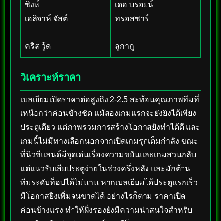
ซิงห์
เดอ บรอยน์
เอลิจาห์ จัสต์
ทรอสซาร์
คริส วู้ด
ลูกากู
วิเคราะห์ราคา
เบลเยียมเปิดราคาต่อสูงถึง 2-2.5 สะท้อนคุณภาพทีมที่
เหนือกว่าค่อนข้างชัด แม้สองเกมแรกจะยังยิงได้เพียง
ประตูเดียว แต่ภาพรวมการสร้างโอกาสยังทำได้ดี และ
เกมนี้ไม่มีทางเลือกนอกจากเปิดเกมรุกเต็มกำลัง ขณะ
ที่นิวซีแลนด์มีจุดเด่นเรื่องความขยันและเกมสวนกลับ
แต่แนวรับเสียประตูง่ายในช่วงครึ่งหลัง และมักต้าน
ทีมระดับท็อปได้ไม่นาน หากเบลเยียมได้ประตูแรกเร็ว
มีโอกาสยิงเพิ่มจนขาดได้ อย่างไรก็ตาม ราคาเปิด
ค่อนข้างแรง ทำให้ฝั่งรองยังมีความน่าสนใจสำหรับ