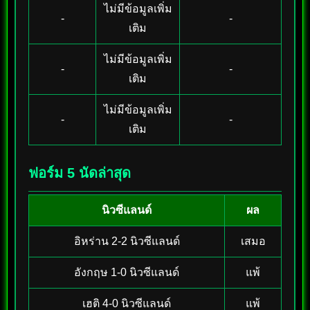
ไม่มีข้อมูลเพิ่ม
-
-
เติม
ไม่มีข้อมูลเพิ่ม
-
-
เติม
ไม่มีข้อมูลเพิ่ม
-
-
เติม
ฟอร์ม 5 นัดล่าสุด
นิวซีแลนด์
ผล
อิหร่าน 2-2 นิวซีแลนด์
เสมอ
อังกฤษ 1-0 นิวซีแลนด์
แพ้
เฮติ 4-0 นิวซีแลนด์
แพ้