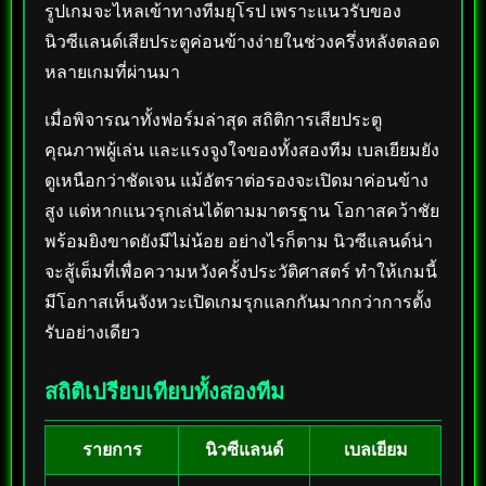
รูปเกมจะไหลเข้าทางทีมยุโรป เพราะแนวรับของ
นิวซีแลนด์เสียประตูค่อนข้างง่ายในช่วงครึ่งหลังตลอด
หลายเกมที่ผ่านมา
เมื่อพิจารณาทั้งฟอร์มล่าสุด สถิติการเสียประตู
คุณภาพผู้เล่น และแรงจูงใจของทั้งสองทีม เบลเยียมยัง
ดูเหนือกว่าชัดเจน แม้อัตราต่อรองจะเปิดมาค่อนข้าง
สูง แต่หากแนวรุกเล่นได้ตามมาตรฐาน โอกาสคว้าชัย
พร้อมยิงขาดยังมีไม่น้อย อย่างไรก็ตาม นิวซีแลนด์น่า
จะสู้เต็มที่เพื่อความหวังครั้งประวัติศาสตร์ ทำให้เกมนี้
มีโอกาสเห็นจังหวะเปิดเกมรุกแลกกันมากกว่าการตั้ง
รับอย่างเดียว
สถิติเปรียบเทียบทั้งสองทีม
รายการ
นิวซีแลนด์
เบลเยียม