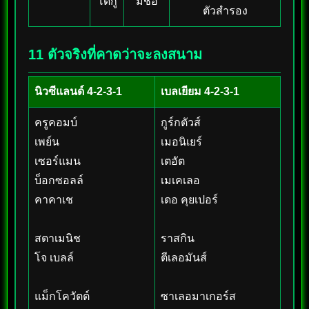
โดกู
มีชื่อ
ตัวสำรอง
11 ตัวจริงที่คาดว่าจะลงสนาม
นิวซีแลนด์ 4-2-3-1
เบลเยียม 4-2-3-1
ครูคอมบ์
กูร์กตัวส์
เพย์น
เมอนิเยร์
เซอร์แมน
เตอัต
บ็อกซอลล์
เมเคเลอ
คาคาเช
เดอ คุยเปอร์
สตาเมนิช
ราสกิน
โจ เบลล์
ตีเลอมันส์
แม็กโควัตต์
ซาเลอมาเกอร์ส