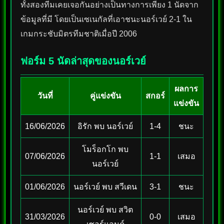
ทั้งสองทีมเคยเจอกันอย่างเป็นทางการเพียง 1 นัดจาก
ข้อมูลที่มี โดยเป็นเซเนกัลที่เอาชนะนอร์เวย์ 2-1 ใน
เกมกระชับมิตรทีมชาติเมื่อปี 2006
ฟอร์ม 5 นัดล่าสุดของนอร์เวย์
ผลการ
วันที่
คู่แข่งขัน
สกอร์
แข่งขัน
16/06/2026
อิรัก พบ นอร์เวย์
1-4
ชนะ
โมร็อกโก พบ
07/06/2026
1-1
เสมอ
นอร์เวย์
01/06/2026
นอร์เวย์ พบ สวีเดน
3-1
ชนะ
นอร์เวย์ พบ สวิต
31/03/2026
0-0
เสมอ