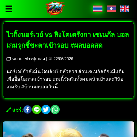
☰
ไวกิ้งนอร์เวย์ vs สิงโตเตรังกา เซเนกัล บอล
เกมรุกชี้ชะตาเข้ารอบ #ผลบอลสด
🗂 หมวด: ข่าวฟุตบอล | 📅 22/06/2026
นอร์เวย์กำลังมั่นใจหลังเปิดหัวสวย ส่วนเซเนกัลต้องมีแต้ม
เพื่อยื้อโอกาสเข้ารอบ เกมนี้วัดกันทั้งคมหน้าเป้าและวินัย
เกมรับ #บ้านผลบอลวันนี้
🔗 แชร์: