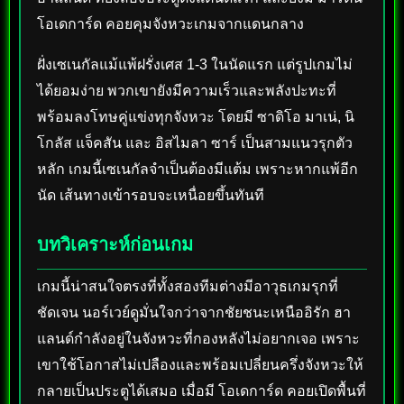
โอเดการ์ด คอยคุมจังหวะเกมจากแดนกลาง
ฝั่งเซเนกัลแม้แพ้ฝรั่งเศส 1-3 ในนัดแรก แต่รูปเกมไม่
ได้ยอมง่าย พวกเขายังมีความเร็วและพลังปะทะที่
พร้อมลงโทษคู่แข่งทุกจังหวะ โดยมี ซาดิโอ มาเน่, นิ
โกลัส แจ็คสัน และ อิสไมลา ซาร์ เป็นสามแนวรุกตัว
หลัก เกมนี้เซเนกัลจำเป็นต้องมีแต้ม เพราะหากแพ้อีก
นัด เส้นทางเข้ารอบจะเหนื่อยขึ้นทันที
บทวิเคราะห์ก่อนเกม
เกมนี้น่าสนใจตรงที่ทั้งสองทีมต่างมีอาวุธเกมรุกที่
ชัดเจน นอร์เวย์ดูมั่นใจกว่าจากชัยชนะเหนืออิรัก ฮา
แลนด์กำลังอยู่ในจังหวะที่กองหลังไม่อยากเจอ เพราะ
เขาใช้โอกาสไม่เปลืองและพร้อมเปลี่ยนครึ่งจังหวะให้
กลายเป็นประตูได้เสมอ เมื่อมี โอเดการ์ด คอยเปิดพื้นที่