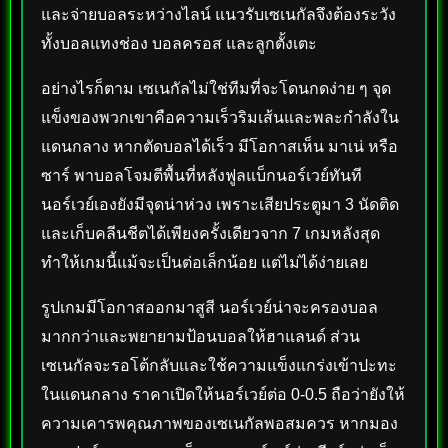
และจ่ายบอลระหว่างไลน์ แนวรับเซเนกัลจึงต้องระวัง
ทั้งบอลแทงช่อง บอลครอส และลูกตั้งเตะ
อย่างไรก็ตาม เซเนกัลไม่ใช่ทีมที่จะโดนกดง่าย ๆ จุด
แข็งของพวกเขาคือความเร็วริมเส้นและพละกำลังใน
แดนกลาง หากตัดบอลได้เร็ว มีโอกาสเห็น มาเน่ หรือ
ซาร์ พาบอลโจมตีพื้นที่หลังฟูลแบ็กนอร์เวย์ทันที
นอร์เวย์เองยังมีจุดน่าห่วง เพราะเสียประตูมา 3 นัดติด
และเก็บคลีนชีตได้เพียงครั้งเดียวจาก 7 เกมหลังสุด
ทำให้เกมนี้แม้จะเป็นต่อเล็กน้อย แต่ไม่ได้ง่ายเลย
รูปเกมมีโอกาสออกมาสูสี นอร์เวย์น่าจะครองบอล
มากกว่าและพยายามป้อนบอลให้ฮาแลนด์ ส่วน
เซเนกัลจะรอโต้กลับและใช้ความแข็งแกร่งเข้าปะทะ
ในแดนกลาง ราคาเปิดให้นอร์เวย์ต่อ 0-0.5 ถือว่ายังให้
ความเคารพคุณภาพของเซเนกัลพอสมควร หากมอง