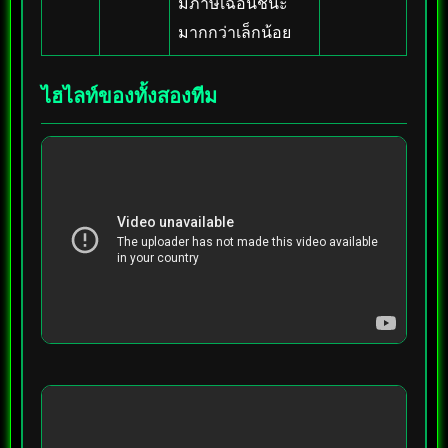
มีภาษีเฉือนชนะ
มากกว่าเล็กน้อย
ไฮไลท์ของทั้งสองทีม