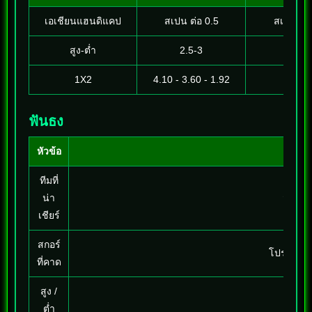
เอเชียนแฮนดิแคป
สเปน ต่อ 0.5
สเปนเกม
สูง-ต่ำ
2.5-3
1X2
4.10 - 3.60 - 1.92
ฟันธง
หัวข้อ
ทรร
ทีมที่
น่า
สเปน ต
เชียร์
สกอร์
โปรตุเกส 
ที่คาด
สูง /
สูง 2
ต่ำ