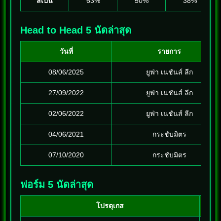
สเปน
63%
50%
38%
Head to Head 5 นัดล่าสุด
วันที่
รายการ
08/06/2025
ยูฟ่า เนชันส์ ลีก
27/09/2022
ยูฟ่า เนชันส์ ลีก
02/06/2022
ยูฟ่า เนชันส์ ลีก
04/06/2021
กระชับมิตร
07/10/2020
กระชับมิตร
ฟอร์ม 5 นัดล่าสุด
โปรตุเกส