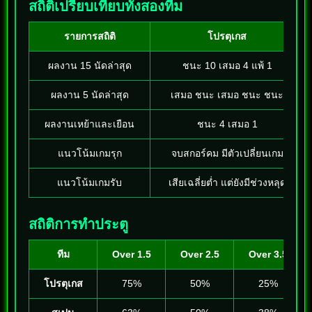
สถิติเปรียบเทียบทั้งสองทีม
รายการสถิติ
โปรตุเกส
ผลงาน 15 นัดล่าสุด
ชนะ 10 เสมอ 4 แพ้ 1
ผลงาน 5 นัดล่าสุด
เสมอ ชนะ เสมอ ชนะ ชนะ
ผลงานเหย้าและเยือน
ชนะ 4 เสมอ 1
แนวโน้มเกมรุก
จบสกอร์คม มีตัวเปลี่ยนเกม
แนวโน้มเกมรับ
เสียเฉลี่ยต่ำ แต่ยังมีช่วงหลุด
สถิติการทำประตู
ทีม
Over 1.5
Over 2.5
Over 3.5
โปรตุเกส
75%
50%
25%