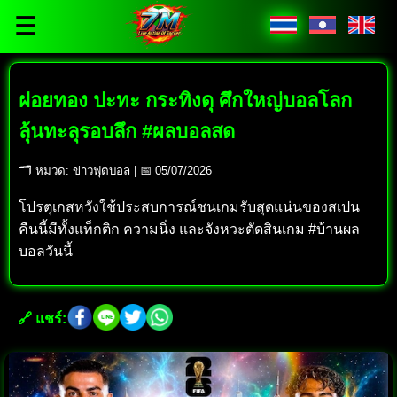
☰
ฝอยทอง ปะทะ กระทิงดุ ศึกใหญ่บอลโลก
ลุ้นทะลุรอบลึก #ผลบอลสด
🗂 หมวด: ข่าวฟุตบอล | 📅 05/07/2026
โปรตุเกสหวังใช้ประสบการณ์ชนเกมรับสุดแน่นของสเปน
คืนนี้มีทั้งแท็กติก ความนิ่ง และจังหวะตัดสินเกม #บ้านผล
บอลวันนี้
🔗 แชร์: