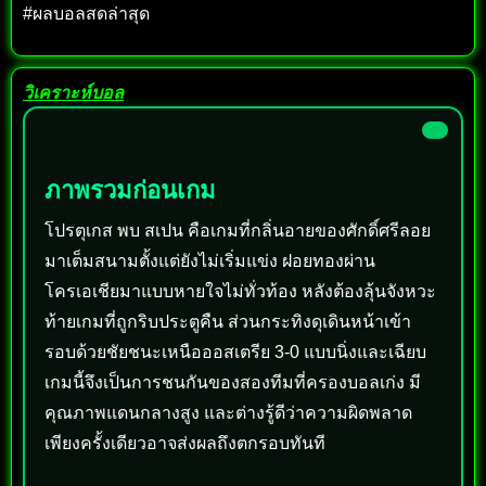
#ผลบอลสดล่าสุด
วิเคราะห์บอล
ภาพรวมก่อนเกม
โปรตุเกส พบ สเปน คือเกมที่กลิ่นอายของศักดิ์ศรีลอย
มาเต็มสนามตั้งแต่ยังไม่เริ่มแข่ง ฝอยทองผ่าน
โครเอเชียมาแบบหายใจไม่ทั่วท้อง หลังต้องลุ้นจังหวะ
ท้ายเกมที่ถูกริบประตูคืน ส่วนกระทิงดุเดินหน้าเข้า
รอบด้วยชัยชนะเหนือออสเตรีย 3-0 แบบนิ่งและเฉียบ
เกมนี้จึงเป็นการชนกันของสองทีมที่ครองบอลเก่ง มี
คุณภาพแดนกลางสูง และต่างรู้ดีว่าความผิดพลาด
เพียงครั้งเดียวอาจส่งผลถึงตกรอบทันที