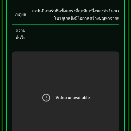
สเปนมีเกมรับที่แข็งแกร่งที่สุดทีมหนึ่งของทัวร์นาเมนต์ 
เหตุผล
โปรตุเกสยังมีโอกาสสร้างปัญหาจากแนวรุก 
ความ
⭐⭐⭐⭐
มั่นใจ