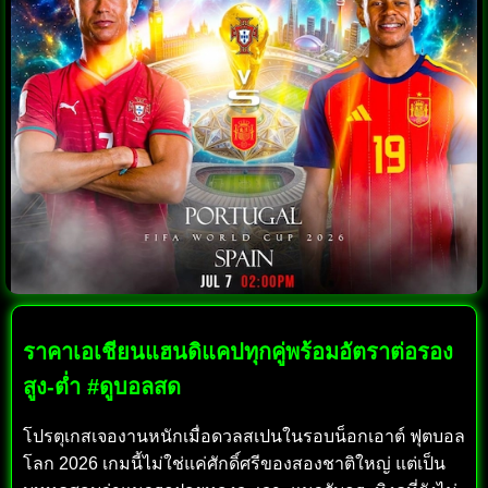
ราคาเอเชียนแฮนดิแคปทุกคู่พร้อมอัตราต่อรอง
สูง-ต่ำ #ดูบอลสด
โปรตุเกสเจองานหนักเมื่อดวลสเปนในรอบน็อกเอาต์ ฟุตบอล
โลก 2026 เกมนี้ไม่ใช่แค่ศักดิ์ศรีของสองชาติใหญ่ แต่เป็น