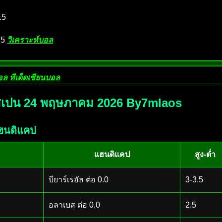
.5
2.5
วิเคราะห์บอล
อล
ทีเด็ดเซียนบอล
า สเปน 24 พฤษภาคม 2026 By7mlaos
แฮนดิแคป
แฮนดิแคป
สูง-ต่ำ
บียาร์เรอัล ต่อ 0.0
3-3.5
อลาเบส ต่อ 0.0
2.5