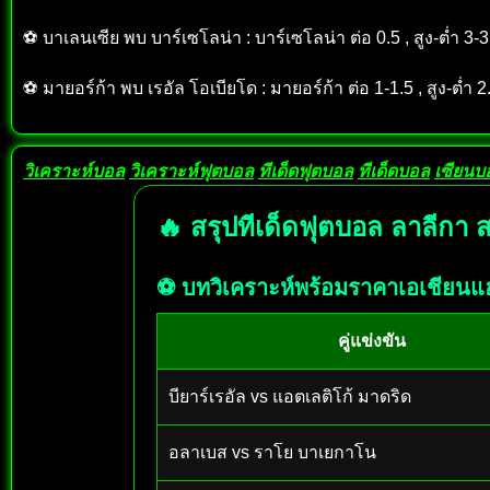
⚽ บาเลนเซีย พบ บาร์เซโลน่า : บาร์เซโลน่า ต่อ 0.5 , สูง-ต่ำ 3-3
⚽ มายอร์ก้า พบ เรอัล โอเบียโด : มายอร์ก้า ต่อ 1-1.5 , สูง-ต่ำ 
วิเคราะห์บอล
วิเคราะห์ฟุตบอล
ทีเด็ดฟุตบอล
ทีเด็ดบอล
เซียนบ
🔥 สรุปทีเด็ดฟุตบอล ลาลีก
⚽ บทวิเคราะห์พร้อมราคาเอเชียน
คู่แข่งขัน
บียาร์เรอัล vs แอตเลติโก้ มาดริด
อลาเบส vs ราโย บาเยกาโน