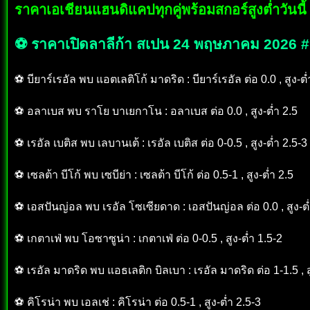
ราคาเอเชียนแฮนดิแคปทุกคู่พร้อมสกอร์สูงต่ำวันนี้
⚽ ราคาเปิดลาลีก้า สเปน 24 พฤษภาคม 2026 
⚽ บียาร์เรอัล พบ แอตเลติโก้ มาดริด : บียาร์เรอัล ต่อ 0.0 , สูง-ต่
⚽ อลาเบส พบ ราโย บาเยกาโน : อลาเบส ต่อ 0.0 , สูง-ต่ำ 2.5
⚽ เรอัล เบติส พบ เลบานเต้ : เรอัล เบติส ต่อ 0-0.5 , สูง-ต่ำ 2.5-3
⚽ เซลต้า บีโก้ พบ เซบีย่า : เซลต้า บีโก้ ต่อ 0.5-1 , สูง-ต่ำ 2.5
⚽ เอสปันญ่อล พบ เรอัล โซเซียดาด : เอสปันญ่อล ต่อ 0.0 , สูง-ต่
⚽ เกตาเฟ่ พบ โอซาซูน่า : เกตาเฟ่ ต่อ 0-0.5 , สูง-ต่ำ 1.5-2
⚽ เรอัล มาดริด พบ แอธเลติก บิลเบา : เรอัล มาดริด ต่อ 1-1.5 , ส
⚽ คิโรน่า พบ เอลเช่ : คิโรน่า ต่อ 0.5-1 , สูง-ต่ำ 2.5-3