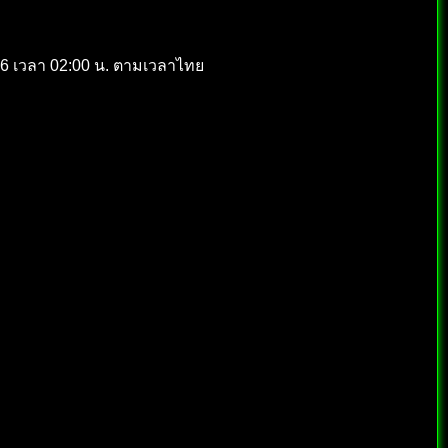
26 เวลา 02:00 น. ตามเวลาไทย