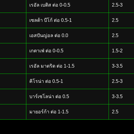
เรอัล เบติส ต่อ 0-0.5
2.5-3
เซลต้า บีโก้ ต่อ 0.5-1
2.5
เอสปันญ่อล ต่อ 0.0
2.5
เกตาเฟ่ ต่อ 0-0.5
1.5-2
เรอัล มาดริด ต่อ 1-1.5
3-3.5
คิโรน่า ต่อ 0.5-1
2.5-3
บาร์เซโลน่า ต่อ 0.5
3-3.5
มายอร์ก้า ต่อ 1-1.5
2.5