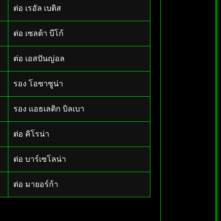
ต่อ เรอัล เบติส
ต่อ เซลต้า บีโก้
ต่อ เอสปันญ่อล
รอง โอซาซูน่า
รอง แอธเลติก บิลเบา
ต่อ คิโรน่า
ต่อ บาร์เซโลน่า
ต่อ มายอร์ก้า