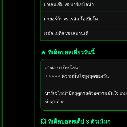
บาเลนเซีย vs บาร์เซโลน่า
มายอร์ก้า vs เรอัล โอเบียโด
เรอัล เบติส vs เลบานเต้
🔥 ทีเด็ดบอลเดี่ยววันนี้
✅ ต่อ บาร์เซโลน่า
⭐⭐⭐⭐⭐ ความมั่นใจสูงสุดของวัน
บาร์เซโลน่าปิดฤดูกาลด้วยความมั่นใจ เกมร
ทำสุดท้าย
💥 ทีเด็ดบอลสเต็ป 3 ตัวเน้นๆ