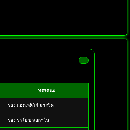
ทรรศนะ
รอง แอตเลติโก้ มาดริด
รอง ราโย บาเยกาโน