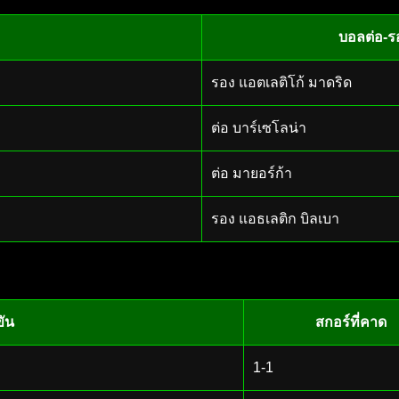
บอลต่อ-ร
รอง แอตเลติโก้ มาดริด
ต่อ บาร์เซโลน่า
ต่อ มายอร์ก้า
รอง แอธเลติก บิลเบา
ขัน
สกอร์ที่คาด
1-1