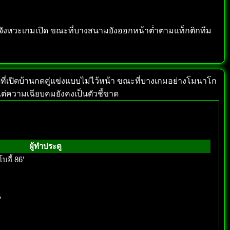
ละจังหวะเกมเปิด ขณะที่บางสนามยังออกหน้าต่ำตามแท็กติกทีม
ี่เปิดบ้านกดคู่แข่งแบบไม่ไว้หน้า ขณะที่บางเกมอย่างโมนาโก
แต่ความเฉียบคมยังคงเป็นตัวชี้ขาด
ผู้ทำประตู
บอี้ 86’
’