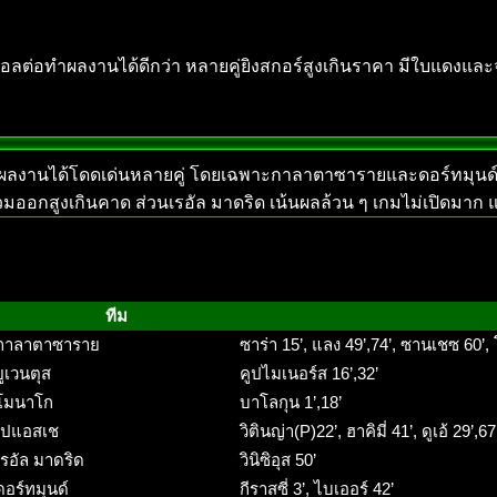
่งบอลต่อทำผลงานได้ดีกว่า หลายคู่ยิงสกอร์สูงเกินราคา มีใบแดงแ
 ทำผลงานได้โดดเด่นหลายคู่ โดยเฉพาะกาลาตาซารายและดอร์ทมุนด์ท
์รวมออกสูงเกินคาด ส่วนเรอัล มาดริด เน้นผลล้วน ๆ เกมไม่เปิดมาก 
ทีม
กาลาตาซาราย
ซาร่า 15’, แลง 49’,74’, ซานเชซ 60’, โ
ยูเวนตุส
คูปไมเนอร์ส 16’,32’
โมนาโก
บาโลกุน 1’,18’
เปแอสเช
วิตินญ่า(P)22’, ฮาคิมี่ 41’, ดูเอ้ 29’,67
เรอัล มาดริด
วินิซิอุส 50’
ดอร์ทมุนด์
กีราสซี่ 3’, ไบเออร์ 42’