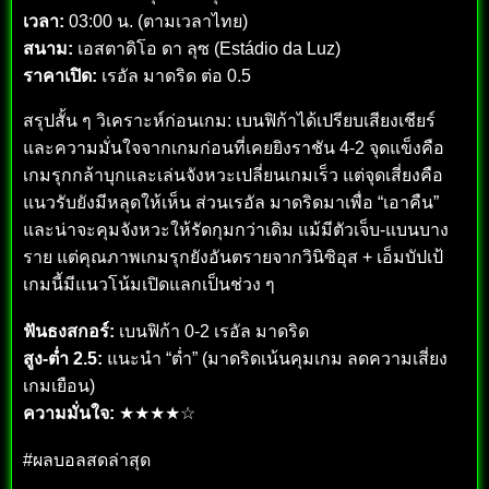
เวลา:
03:00 น. (ตามเวลาไทย)
สนาม:
เอสตาดิโอ ดา ลุซ (Estádio da Luz)
ราคาเปิด:
เรอัล มาดริด ต่อ 0.5
สรุปสั้น ๆ วิเคราะห์ก่อนเกม: เบนฟิก้าได้เปรียบเสียงเชียร์
และความมั่นใจจากเกมก่อนที่เคยยิงราชัน 4-2 จุดแข็งคือ
เกมรุกกล้าบุกและเล่นจังหวะเปลี่ยนเกมเร็ว แต่จุดเสี่ยงคือ
แนวรับยังมีหลุดให้เห็น ส่วนเรอัล มาดริดมาเพื่อ “เอาคืน”
และน่าจะคุมจังหวะให้รัดกุมกว่าเดิม แม้มีตัวเจ็บ-แบนบาง
ราย แต่คุณภาพเกมรุกยังอันตรายจากวินิซิอุส + เอ็มบัปเป้
เกมนี้มีแนวโน้มเปิดแลกเป็นช่วง ๆ
ฟันธงสกอร์:
เบนฟิก้า 0-2 เรอัล มาดริด
สูง-ต่ำ 2.5:
แนะนำ “ต่ำ” (มาดริดเน้นคุมเกม ลดความเสี่ยง
เกมเยือน)
ความมั่นใจ:
★★★★☆
#ผลบอลสดล่าสุด