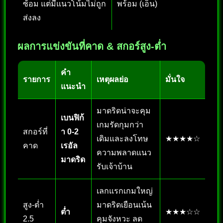
ซ้อม แต่มีแนวโน้มไม่ถูก
พร้อม (เอ็น)
ส่งลง
ผลการแข่งขันที่คาด & สกอร์สูง-ต่ำ
คำ
รายการ
เหตุผลย่อ
มั่นใจ
แนะนำ
มาดริดน่าจะคุม
เบนฟิก้
เกมรัดกุมกว่า
สกอร์ที่
า 0-2
เดิมและลงโทษ
★★★★☆
คาด
เรอัล
ความพลาดแนว
มาดริด
รับเจ้าบ้าน
เลกแรกเกมใหญ่
สูง-ต่ำ
มาดริดเยือนเน้น
ต่ำ
★★★☆☆
2.5
คุมจังหวะ ลด