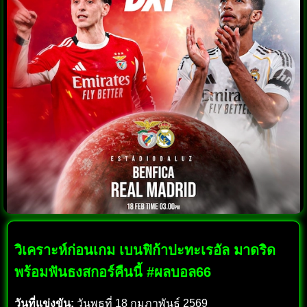
วิเคราะห์ก่อนเกม เบนฟิก้าปะทะเรอัล มาดริด
พร้อมฟันธงสกอร์คืนนี้ #ผลบอล66
วันที่แข่งขัน:
วันพุธที่ 18 กุมภาพันธ์ 2569