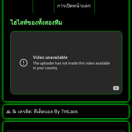
การเปิดหน้าแลก
ไฮไลท์ของทั้งสองทีม
🙏 📝 เครดิต: ทีเด็ด​บอล​ By​ 7mLaos