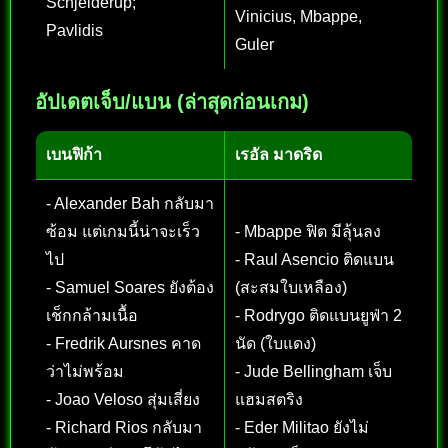
Schjelderup;
Vinicius, Mbappe,
Pavlidis
Guler
อัปเดตเจ็บ/แบน (ล่าสุดก่อนเกม)
เบนฟิก้า
เรอัล มาดริด
- Alexander Bah กลับมา
ซ้อม แต่เกมนี้น่าจะเร็ว
- Mbappe ฟิต มีลุ้นลง
ไป
- Raul Asencio ติดแบน
- Samuel Soares ยังต้อง
(สะสมใบเหลือง)
เช็กกล้ามเนื้อ
- Rodrygo ติดแบนยูฟ่า 2
- Fredrik Aursnes คาด
นัด (ใบแดง)
ว่าไม่พร้อม
- Jude Bellingham เจ็บ
- Joao Veloso สุ่มเสี่ยง
แฮมสตริง
- Richard Rios กลับมา
- Eder Militao ยังไม่