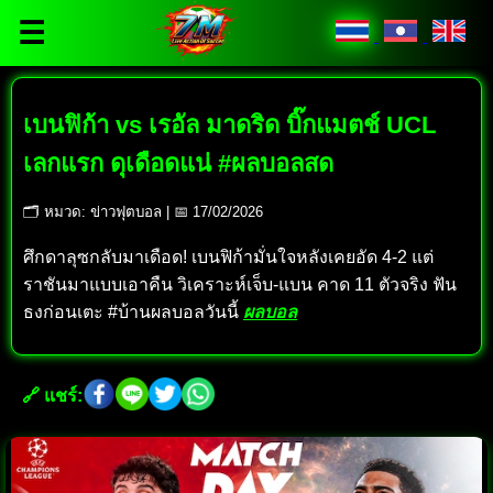
☰
เบนฟิก้า vs เรอัล มาดริด บิ๊กแมตช์ UCL
เลกแรก ดุเดือดแน่ #ผลบอลสด
🗂 หมวด: ข่าวฟุตบอล | 📅 17/02/2026
ศึกดาลุซกลับมาเดือด! เบนฟิก้ามั่นใจหลังเคยอัด 4-2 แต่
ราชันมาแบบเอาคืน วิเคราะห์เจ็บ-แบน คาด 11 ตัวจริง ฟัน
ธงก่อนเตะ #บ้านผลบอลวันนี้
ผลบอล
🔗 แชร์: