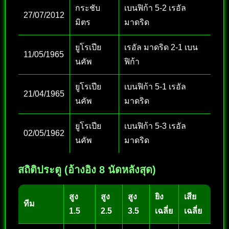
กระชับ
เบนฟิก้า 5-2 เรอัล
27/07/2012
มิตร
มาดริด
ยูโรเปีย
เรอัล มาดริด 2-1 เบน
11/05/1965
นคัพ
ฟิก้า
ยูโรเปีย
เบนฟิก้า 5-1 เรอัล
21/04/1965
นคัพ
มาดริด
ยูโรเปีย
เบนฟิก้า 5-3 เรอัล
02/05/1962
นคัพ
มาดริด
สถิติประตู (อ้างอิง 8 นัดหลังสุด)
สูง
สูง
สูง
ยิง
เสีย
ทีม
1.5
2.5
3.5
เฉลี่ย
เฉลี่ย