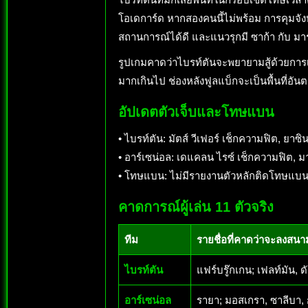
โอเดการ์ด หากสองคนนี้ไม่พร้อม การคุมจัง
สถานการณ์ได้ดี และแนวรุกมี ซาก้า กับ มาร์ต
รูปเกมคาดว่าไบรท์ตันจะพยายามสู้ด้วยการเ
มากเกินไป ช่องหลังฟูลแบ็กจะเป็นพื้นที่อัน
อัปเดตตัวเจ็บและโทษแบน
• ไบรท์ตัน: มัตส์ วีเฟอร์ เช็กความฟิต, ยา
• อาร์เซน่อล: เดแคลน ไรซ์ เช็กความฟิต, มา
• โทษแบน: ไม่มีรายงานตัวหลักติดโทษแบนจ
คาดการณ์ผู้เล่น 11 ตัวจริง
ทีม
รายชื่อที่คาดว่าจะลงสนา
ไบรท์ตัน
แฟร์บรู๊กเกน; เฟลท์มัน, 
อาร์เซน่อล
รายา; มอสเกรา, ซาลีบา, กาเ