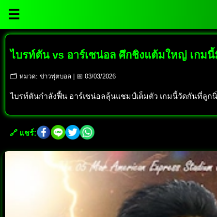
☰
ไบรท์ตัน vs อาร์เซน่อล ศึกชิงแต้มใหญ่ เกมน
🗂 หมวด: ข่าวฟุตบอล | 📅 03/03/2026
ไบรท์ตันกำลังฟื้น อาร์เซน่อลลุ้นแชมป์เต็มตัว เกมนี้วัดกันที่ล
🔗 แชร์: