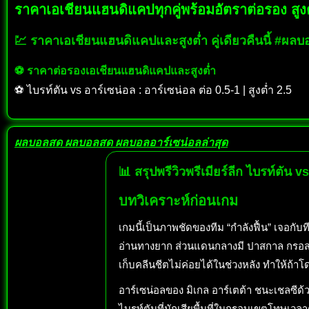
ราคาเอเชียนแฮนดิแคปทุกคู่พร้อมอัตราต่อรอง สู
💹 ราคาเอเชียนแฮนดิแคปและสูงต่ำ คู่เดียวคืนนี้ #ผล
⚽ ราคาต่อรองเอเชียนแฮนดิแคปและสูงต่ำ
⚽ ไบรท์ตัน vs อาร์เซน่อล : อาร์เซน่อล ต่อ 0.5-1 | สูงต่ำ 2.5
ผลบอลสด
ผลบอลสด
ผลบอลอาร์เซน่อลล่าสุด
📊 สรุปพรีวิวพรีเมียร์ลีก ไบรท์ตัน v
บทวิเคราะห์ก่อนเกม
เกมนี้เป็นภาพชัดของทีม “กำลังฟื้น” เจอกับที
อ่านทางยาก ส่วนแดนกลางมี ปาสกาล กรอสส์ ค
เก็บคลีนชีตไม่ค่อยได้ในช่วงหลัง ทำให้ถ้าโ
อาร์เซน่อลของ มิเกล อาร์เตต้า ชนะเชลซีด้
ไบรท์ตันที่มักเสียพื้นที่ในกรอบเขตโทษเวลา