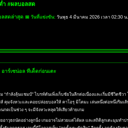
งต่ำ #ผลบอลสด
บอลสดล่าสุด
📅 วันที่แข่งขัน:
วันพุธ 4 มีนาคม 2026 เวลา 02:30 
s อาร์เซน่อล ทีเด็ดก่อนเตะ
ม “กำลังลุ้นแชมป์” ไบรท์ตันเพิ่งเก็บชัยในลีกต่อเนื่องและเริ่มมีชีวิตชีว
ุมจังหวะและคอยปล่อยบอลให้ คาโอรุ มิโตมะ เล่นหนึ่งต่อหนึ่งริมเส้น 
ดนกดเป็นช่วง ๆ จะมีจังหวะหลุดให้เสียวท้ายเกม
วยอาวุธถนัดอย่างลูกนิ่ง เกมอาจไม่สวยแต่ได้ผล และสถิติลูกเตะมุมทำประ
ตั้งรับลูกครอส เกมนี้มีโอกาสเห็น “ลูกตั้งเตะตัดสิน” อีกครั้ง จุดต้อง