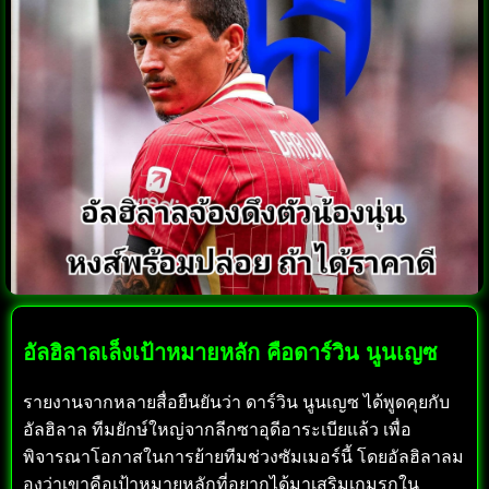
อัลฮิลาลเล็งเป้าหมายหลัก คือดาร์วิน นูนเญซ
รายงานจากหลายสื่อยืนยันว่า ดาร์วิน นูนเญซ ได้พูดคุยกับ
อัลฮิลาล ทีมยักษ์ใหญ่จากลีกซาอุดีอาระเบียแล้ว เพื่อ
พิจารณาโอกาสในการย้ายทีมช่วงซัมเมอร์นี้ โดยอัลฮิลาลม
องว่าเขาคือเป้าหมายหลักที่อยากได้มาเสริมเกมรุกใน