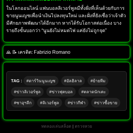
ในโลกออนไลน์ แฟนบอลลิเวอร์พูลมีทั้งฝั่งที่เห็นด้วยกับการ
ขายนูนเญซเพื่อนำเงินไปลงทุนใหม่ และฝั่งที่ยังเชื่อว่าเจ้าตัว
มีศักยภาพพัฒนาได้อีกมาก หากได้รับโอกาสต่อเนื่อง บาง
รายถึงขั้นบอกว่า “นูนยังไม่หมดไฟ แค่ยังไม่ถูกจุด”
🙏 📝 เครดิต: Fabrizio Romano
TAG :
#ดาร์วินนูนเญซ
#อัลฮิลาล
#ย้ายทีม
#ข่าวลิเวอร์พูล
#ข่าวฟุตบอล
#ตลาดนักเตะ
#ซาอุฯลีก
#ลิเวอร์พูล
#ข่าวกีฬา
#ข่าวซื้อขาย
ทดลองเล่นสล็อต
|
ตรวจหวย