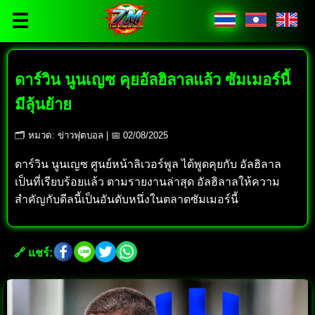
☰
ดาร์วิน นูนเญซ คุยอัลฮิลาลแล้ว ซัมเมอร์นี้
มีลุ้นย้าย
🗂 หมวด: ข่าวฟุตบอล | 📅 02/08/2025
ดาร์วิน นูนเญซ ศูนย์หน้าลิเวอร์พูล ได้พูดคุยกับ อัลฮิลาล
เป็นที่เรียบร้อยแล้ว ตามรายงานล่าสุด อัลฮิลาลให้ความ
สำคัญกับดีลนี้เป็นอันดับหนึ่งในตลาดซัมเมอร์นี้
🔗 แชร์: