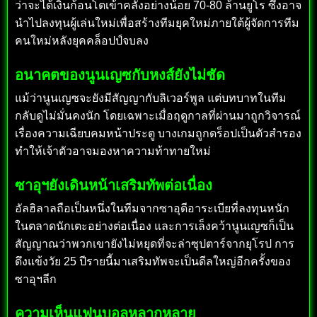
ว่าจะได้เงินก้อนโตเข้าคลังอย่างน้อย 70-80 ล้านยูโร ซึ่งอาจ
นำไปลงทุนผู้เล่นใหม่เพื่อสร้างทีมยุคใหม่ภายใต้ผู้จัดการทีม
คนใหม่หลังยุคคล็อปป์จบลง
อนาคตของนูนเญซกับหงส์ยังไม่ชัด
แม้ว่านูนเญซจะยังมีสัญญากับลิเวอร์พูล แต่บทบาทในทีม
กลับดูไม่มั่นคงนัก โดยเฉพาะเมื่อฤดูกาลที่ผ่านมาถูกวิจารณ์
เรื่องความเฉียบคมหน้าประตู บางเกมถูกดร็อปเป็นตัวสำรอง
ทำให้เจ้าตัวอาจมองหาความท้าทายใหม่
ซาอุฯยังเดินหน้าเสริมทัพต่อเนื่อง
อัลฮิลาลถือเป็นหนึ่งในทีมจากซาอุดีอาระเบียที่ลงทุนหนัก
ในตลาดนักเตะอย่างต่อเนื่อง และการเล็งคว้านูนเญซก็เป็น
สัญญาณว่าพวกเขายังไม่หยุดที่จะล่าซุปตาร์จากยุโรป การ
ดึงแข้งวัย 25 ปีรายนี้มาเสริมทัพจะเป็นดีลใหญ่อีกครั้งของ
ซาอุฯลีก
ความเห็นแฟนบอลหลากหลาย