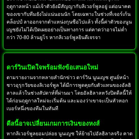
ฤดูกาลหน้า แม้เจ้าตัวยังมีสัญญากับลิเวอร์พูลอยู่ แต่อนาคต
ของเขากับทีมยังไม่แน่นอนนัก โดยเฉพาะในช่วงที่เจอร์เก้น
คล็อปป์ ลาออกจากตำแหน่งกุนซือไปแล้ว ทั้งนี้ค่าตัวของนูน
เญซยังไม่ได้เปิดเผยอย่างเป็นทางการ แต่คาดว่าอาจไม่ต่ำ
กว่า 70-80 ล้านยูโร หากลิเวอร์พูลยินดีเจรจา
ดาร์วินเปิดใจพร้อมฟังข้อเสนอใหม่
ตามรายงานจากหลายสำนักข่าว ดาร์วิน นูนเญซ ศูนย์หน้า
ชาวอุรุกวัยของลิเวอร์พูล ได้มีการพูดคุยกับตัวแทนของอัลฮิ
ลาลแล้วในช่วงสัปดาห์ที่ผ่านมา โดยอัลฮิลาลหวังปิดดีลนี้ให้
ได้ก่อนฤดูกาลใหม่จะเริ่มต้น และมองว่าเขาจะเป็นหัวหอก
เบอร์หนึ่งของทีมในทันที
ดีลนี้อาจเปลี่ยนเกมการเงินของหงส์
หากลิเวอร์พูลยอมปล่อย นูนเญซ ให้ย้ายไปอัลฮิลาลจริง คาด