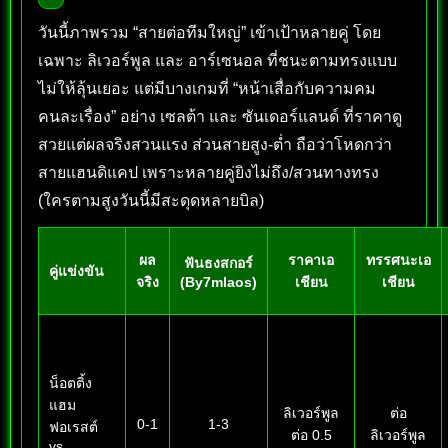
วันนี้ภาพรวม “สายต่อทีมใหญ่” เข้าเป้าหลายคู่ โดย
เฉพาะ ลิเวอร์พูล และ อาร์เซนอล ที่ชนะตามทรงแบบ
ไม่ให้ลุ้นเยอะ แต่มีบางเกมที่ “หน้าเสื่อกับความคม
คนละเรื่อง” อย่าง เซลต้า และ ซันเดอร์แลนด์ ที่ราคาดู
สวยแต่ผลจริงสวนแรง ส่วนสายสูง-ต่ำ ถือว่าโหดกว่า
สายแฮนดิแคป เพราะหลายคู่ยิงไม่ถึง/สวนทางทรง
(ใครตามสูงวันนี้มีสะดุดหลายบิล)
ผล
ราคาเอ
ทรรศนะเอ
ฟันธงสกอร์
คู่แข่งขัน
จริง
(By7mlaos)
เชียน
เชียน
น็อตติ้ง
แฮม
ลิเวอร์พูล
ต่อ
0-1
1-3
ฟอเรสต์
ต่อ 0.5
ลิเวอร์พูล
vs