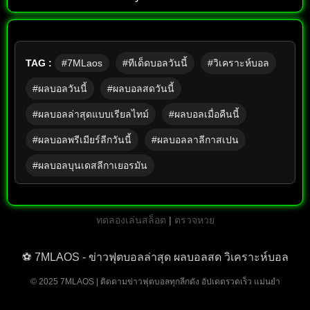
TAG :
#7MLaos
#ทีเด็ดบอลวันนี้
#วิเคราะห์บอล
#ผลบอลวันนี้
#ผลบอลสดวันนี้
#ผลบอลล่าสุดแบบเรียลไทม์
#ผลบอลเมื่อคืนนี้
#ผลบอลพรีเมียร์ลีกวันนี้
#ผลบอลลาลีกาสเปน
#ผลบอลบุนเดสลีกาเยอรมัน
ทดลองเล่นสล็อต
|
ตรวจหวย
⚽ 7MLAOS - ข่าวฟุตบอลล่าสุด ผลบอลสด วิเคราะห์บอล
© 2025 7MLAOS | ติดตามข่าวฟุตบอลทุกลีกดัง อัปเดตรวดเร็ว แม่นยำ