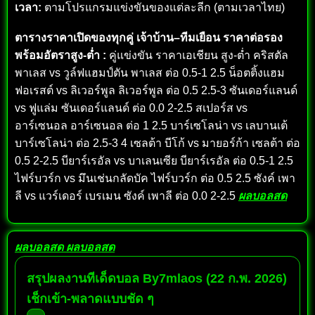
เวลา:
ตามโปรแกรมแข่งขันของแต่ละลีก (ตามเวลาไทย)
ตารางราคาเปิดของทุกคู่ เจ้าบ้าน–ทีมเยือน ราคาต่อรอง
พร้อมอัตราสูง-ต่ำ :
คู่แข่งขัน ราคาเอเชียน สูง-ต่ำ คริสตัล
พาเลส vs วูล์ฟแฮมป์ตัน พาเลส ต่อ 0.5-1 2.5 น็อตติ้งแฮม
ฟอเรสต์ vs ลิเวอร์พูล ลิเวอร์พูล ต่อ 0.5 2.5-3 ซันเดอร์แลนด์
vs ฟูแล่ม ซันเดอร์แลนด์ ต่อ 0.0 2-2.5 สเปอร์ส vs
อาร์เซนอล อาร์เซนอล ต่อ 1 2.5 บาร์เซโลน่า vs เลบานเต้
บาร์เซโลน่า ต่อ 2.5-3 4 เซลต้า บีโก้ vs มายอร์ก้า เซลต้า ต่อ
0.5 2-2.5 บียาร์เรอัล vs บาเลนเซีย บียาร์เรอัล ต่อ 0.5-1 2.5
ไฟร์บวร์ก vs มึนเช่นกลัดบัค ไฟร์บวร์ก ต่อ 0.5 2.5 ซังค์ เพา
ลี vs แวร์เดอร์ เบรเมน ซังค์ เพาลี ต่อ 0.0 2-2.5
ผลบอลสด
ผลบอลสด
ผลบอลสด
สรุปผลงานทีเด็ดบอล By7mlaos (22 ก.พ. 2026)
เช็กเข้า-พลาดแบบชัด ๆ