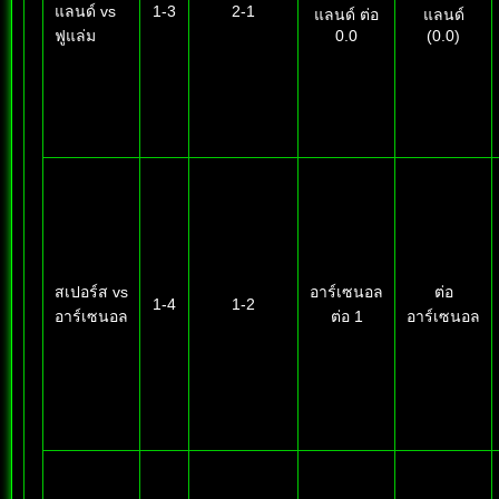
แลนด์ vs
1-3
2-1
แลนด์ ต่อ
แลนด์
ฟูแล่ม
0.0
(0.0)
สเปอร์ส vs
อาร์เซนอล
ต่อ
1-4
1-2
อาร์เซนอล
ต่อ 1
อาร์เซนอล