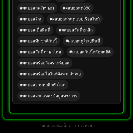
#ผลบอลสด7mlaos
#ผลบอลสด888
#ผลบอล7m
#ผลบอลล่าสุดแบบเรียลไทม์
#ผลบอลเมื่อคืนนี้
#ผลบอลวันนี้ทุกลีก
#ผลบอลทีมชาติวันนี้
#ผลบอลคู่ใหญ่คืนนี้
#ผลบอลวันนี้ภาษาไทย
#ผลบอลวันนี้พร้อมสถิติ
#ผลบอลพร้อมวิเคราะห์บอล
#ผลบอลพร้อมไฮไลท์จังหวะสำคัญ
#ผลบอลรวมทุกลีกทั่วโลก
#ผลบอลจากแหล่งข้อมูลทางการ
ทดลองเล่นสล็อต
|
ตรวจหวย