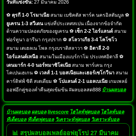
วันที่แข่งขัน:
27 มีนาคม 2026
⚽
ตุรกี 1-0 โรมาเนีย
สนาม เบซิคตัส พาร์ค นครอิสตันบูล ⚽
ยูเครน 1-3 สวีเดน
แข่งที่ประเทศสเปน เนื่องจากข้อจำกัด
ด้านความปลอดภัยของยูเครน ⚽
เช็ก 2-2 ไอร์แลนด์
สนาม
ฟอร์ทูนา อารีนา กรุงปราก ⚽
สโลวาเกีย 3-4 โคโซโว
สนาม เตเฮลเน โพล กรุงบราติสลาวา ⚽
อิตาลี 2-0
ไอร์แลนด์เหนือ
สนามในเมืองแบร์กาโม ประเทศอิตาลี ⚽
เดนมาร์ก 4-0 นอร์ทมาซิโดเนีย
สนาม พาร์เคน กรุง
โคเปนเฮเกน ⚽
เวลส์ 1-1 บอสเนียและเฮอร์เซโกวีนา
สนาม
คาร์ดิฟฟ์ ซิตี สเตเดียม ⚽
โปแลนด์ 2-1 แอลเบเนีย
เกมเพลย์
ออฟอีกคู่ของค่ำคืนสุดเข้มข้น #ผลบอลสด888
บ้านผลบอล
บ้านผลบอล
ผลบอล
livescore
ไฮไลท์ฟุตบอล
ไฮไลท์บอล
ทีเด็ดบอล
ทีเด็ดฟุตบอล
วิเคราะห์ฟุตบอล
วิเคราะห์บอล
📊 สรุปผลบอลเพลย์ออฟยุโรป 27 มีนาคม