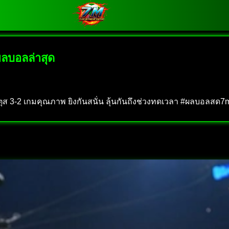
ผลบอลล่าสุด
เวนตุส 3-2 เกมคุณภาพ ยิงกันสนั่น ลุ้นกันถึงช่วงทดเวลา #ผลบอลสด