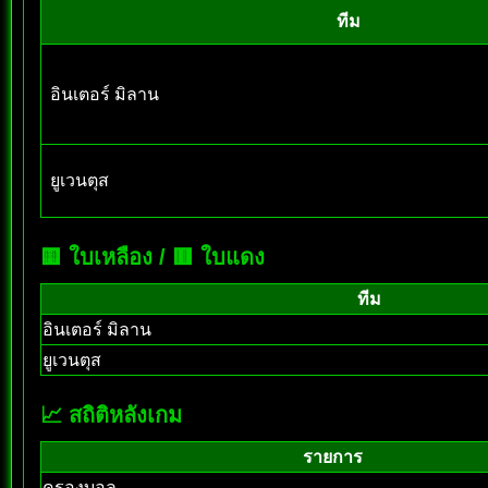
ทีม
อินเตอร์ มิลาน
ยูเวนตุส
🟨 ใบเหลือง / 🟥 ใบแดง
ทีม
อินเตอร์ มิลาน
ยูเวนตุส
📈 สถิติหลังเกม
รายการ
ครองบอล