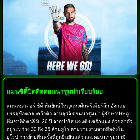
แมนซิตี้ปิดดีลดอนนารุมม่าเรียบร้อย
แมนเชสเตอร์ ซิตี้ ทีมยักษ์ใหญ่แห่งศึกพรีเมียร์ลีก อังกฤษ
บรรลุข้อตกลงคว้าตัว จานลุยจิ ดอนนารุมม่า ผู้รักษาประตู
ทีมชาติอิตาลีวัย 26 ปี จากปารีส แซงต์-แชร์กแมง ด้วยค่าตัว
อยู่ระหว่าง 30 ถึง 35 ล้านยูโร ตามรายงานจากสื่อดังใน
ยุโรป การย้ายทีมครั้งนี้ถูกยืนยันแล้ว และดอนนารุมม่ามี