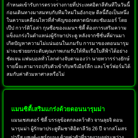
กำหนดเข้ารับการตรวจร่างกายที่ประเทศอิตาลีทันทีในวันนี้
ก่อนเดินทางมาสมทบกับทีมใหม่ในอังกฤษ ดีลนี้ถือเป็นหนึ่ง
ในความเคลื่อนไหวที่สำคัญของตลาดนักเตะซัมเมอร์ โดย
เป๊ป กวาร์ดิโอล่า กุนซือของแมนฯ ซิตี้ ต้องการเสริมความ
แข็งแกร่งในตำแหน่งผู้รักษาประตู หลังจากซีซั่นที่ผ่านมา
เกิดปัญหาความไม่แน่นอนในเกมรับ การมาของดอนนารุม
ม่าจะช่วยยกระดับคุณภาพเกมรับให้ทีมเรือใบสีฟ้าได้อย่าง
ชัดเจน แฟนบอลทั่วโลกต่างจับตามองว่า นายทวารร่างยักษ์
รายนี้จะสามารถปรับตัวเข้ากับพรีเมียร์ลีก และโชว์ฟอร์มได้
สมกับค่าตัวมหาศาลหรือไม่
แมนซิตี้เสริมแกร่งด้วยดอนนารุมม่า
แมนเชสเตอร์ ซิตี้ บรรลุข้อตกลงคว้าตัว จานลุยจิ ดอน
นารุมม่า ผู้รักษาประตูทีมชาติอิตาลีวัย 26 ปี จากสโมสร
ปารีส แซงต์-แชร์กแมง ด้วยค่าตัวที่รายงานอยู่ระหว่าง