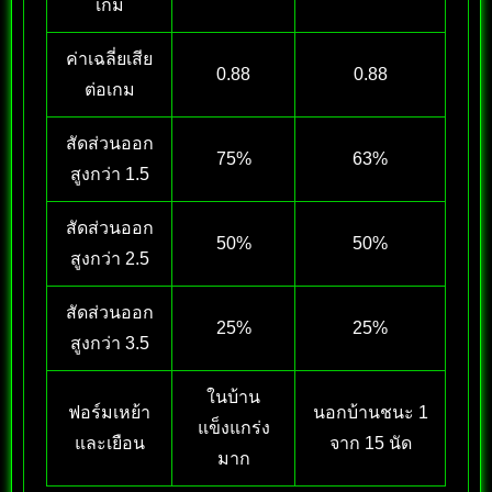
เกม
ค่าเฉลี่ยเสีย
0.88
0.88
ต่อเกม
สัดส่วนออก
75%
63%
สูงกว่า 1.5
สัดส่วนออก
50%
50%
สูงกว่า 2.5
สัดส่วนออก
25%
25%
สูงกว่า 3.5
ในบ้าน
ฟอร์มเหย้า
นอกบ้านชนะ 1
แข็งแกร่ง
และเยือน
จาก 15 นัด
มาก