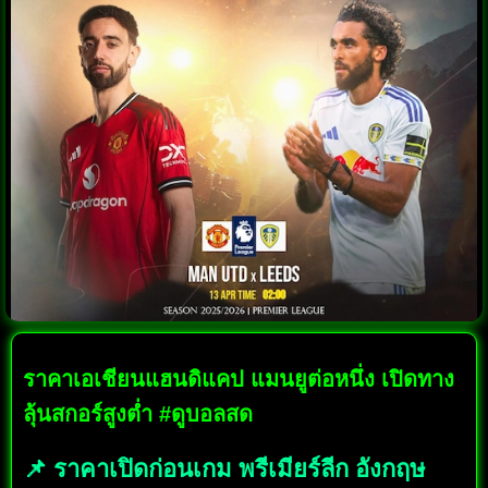
ราคาเอเชียนแฮนดิแคป แมนยูต่อหนึ่ง เปิดทาง
ลุ้นสกอร์สูงต่ำ #ดูบอลสด
📌 ราคาเปิดก่อนเกม พรีเมียร์ลีก อังกฤษ