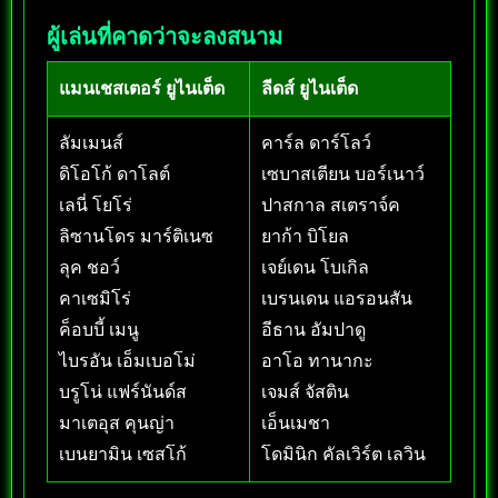
ผู้เล่นที่คาดว่าจะลงสนาม
แมนเชสเตอร์ ยูไนเต็ด
ลีดส์ ยูไนเต็ด
ลัมเมนส์
คาร์ล ดาร์โลว์
ดิโอโก้ ดาโลต์
เซบาสเตียน บอร์เนาว์
เลนี่ โยโร่
ปาสกาล สเตราจ์ค
ลิซานโดร มาร์ติเนซ
ยาก้า บิโยล
ลุค ชอว์
เจย์เดน โบเกิล
คาเซมิโร่
เบรนเดน แอรอนสัน
ค็อบบี้ เมนู
อีธาน อัมปาดู
ไบรอัน เอ็มเบอโม่
อาโอ ทานากะ
บรูโน่ แฟร์นันด์ส
เจมส์ จัสติน
มาเตอุส คุนญ่า
เอ็นเมชา
เบนยามิน เซสโก้
โดมินิก คัลเวิร์ต เลวิน