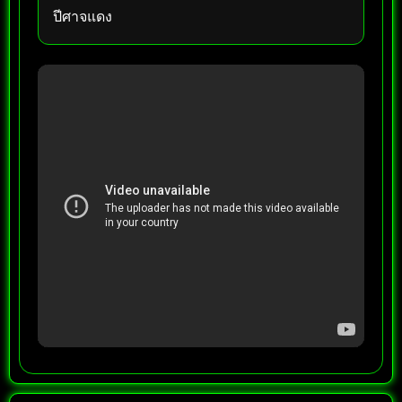
ปีศาจแดง