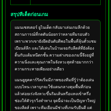
สรุปทีเด็ดก่อนเกม
แมนเชสเตอร์ ยูไนเต็ด กลับมาเล่นเกมลีกด้วย
สถานการณ์ที่กดดันน้อยกว่าหลายทีมรอบตัว
เพราะพวกเขายังยึดอันดับดีพอในพื้นที่ลุ้นตั๋วแชม
เปียนส์ลีก และได้เล่นในบ้านเจอกับลีดส์ที่ยังต้อง
ดิ้นกับแต้มหนีตกชั้น ความต่างของเกมนี้จึงอยู่ที่
ความนิ่งและคุณภาพในจังหวะสุดท้ายมากกว่า
ความกระหายเพียงอย่างเดียว
แมนยูยุคคาร์ริคเริ่มมีภาพของทีมที่รู้ว่าต้องเล่น
แบบไหน เวลาบุกจะใช้แดนกลางคุมพื้นที่ก่อน
แล้วค่อยเร่งจังหวะขึ้นริมเส้นหรือแทงเข้าครึ่ง
ช่องให้ตัวรุกวิ่งทำทาง จุดนี้น่าจะเป็นปัญหาใหญ่
ของลีดส์ เพราะทีมเยือนมีช่วงที่เกมรับยืนดี แต่