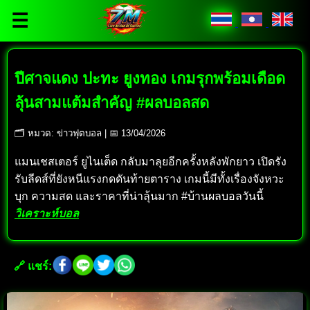
☰
ปีศาจแดง ปะทะ ยูงทอง เกมรุกพร้อมเดือด
ลุ้นสามแต้มสำคัญ #ผลบอลสด
🗂 หมวด: ข่าวฟุตบอล | 📅 13/04/2026
แมนเชสเตอร์ ยูไนเต็ด กลับมาลุยอีกครั้งหลังพักยาว เปิดรัง
รับลีดส์ที่ยังหนีแรงกดดันท้ายตาราง เกมนี้มีทั้งเรื่องจังหวะ
บุก ความสด และราคาที่น่าลุ้นมาก #บ้านผลบอลวันนี้
วิเคราะห์บอล
🔗 แชร์: