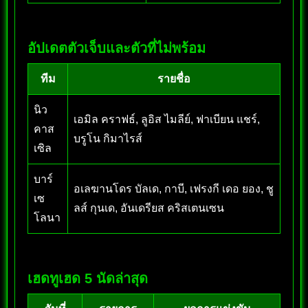
อัปเดตตัวเจ็บและตัวที่ไม่พร้อม
ทีม
รายชื่อ
นิว
เอมิล คราฟธ์, ลูอิส ไมลีย์, ฟาเบียน แชร์,
คาส
บรูโน กิมาไรส์
เซิล
บาร์
อเลฆานโดร บัลเด, กาบี, เฟรงกี เดอ ยอง, ชู
เซ
ลส์ กุนเด, อันเดรียส คริสเตนเซน
โลนา
เฮดทูเฮด 5 นัดล่าสุด