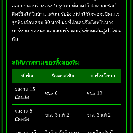
ออกมาค่อนข้างตรงกับรูปเกมที่คาดไว้ นิวคาสเซิลมี
สิทธิ์ยิงได้ในบ้าน แต่เกมรับยังไม่น่าไว้ใจพอจะปิดแนว
รุกทีมเยือนครบ 90 นาที มุมที่น่าเล่นจึงยังเทไปทาง
บาร์ซ่าเบียดชนะ และสกอร์รวมมีลุ้นข้ามเส้นสูงได้เช่น
กัน
สถิติภาพรวมของทั้งสองทีม
หัวข้อ
นิวคาสเซิล
บาร์เซโลนา
ผลงาน 15
ชนะ 6
ชนะ 12
นัดหลัง
ผลงาน 5
ชนะ 3 แพ้ 2
ชนะ 3 แพ้ 2
นัดหลัง
ผลงานเหย้า
ในบ้านยังมีเกมรุก
เกมเยือนยังมี