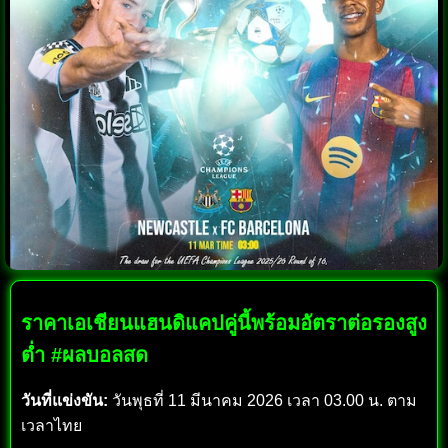
ราคาเอเชียนแฮนดิแคปคู่นี้พร้อมอัตราต่อรองสูง
ต่ำ #ผลบอลสด
วันที่แข่งขัน:
วันพุธที่ 11 มีนาคม 2026 เวลา 03.00 น. ตาม
เวลาไทย