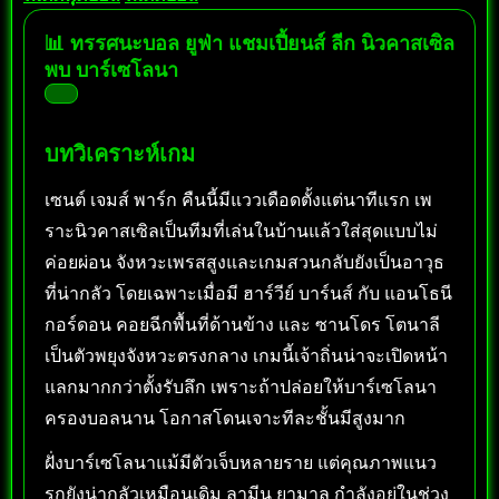
📊 ทรรศนะบอล ยูฟ่า แชมเปี้ยนส์ ลีก นิวคาสเซิล
พบ บาร์เซโลนา
บทวิเคราะห์เกม
เซนต์ เจมส์ พาร์ก คืนนี้มีแววเดือดตั้งแต่นาทีแรก เพ
ราะนิวคาสเซิลเป็นทีมที่เล่นในบ้านแล้วใส่สุดแบบไม่
ค่อยผ่อน จังหวะเพรสสูงและเกมสวนกลับยังเป็นอาวุธ
ที่น่ากลัว โดยเฉพาะเมื่อมี ฮาร์วีย์ บาร์นส์ กับ แอนโธนี
กอร์ดอน คอยฉีกพื้นที่ด้านข้าง และ ซานโดร โตนาลี
เป็นตัวพยุงจังหวะตรงกลาง เกมนี้เจ้าถิ่นน่าจะเปิดหน้า
แลกมากกว่าตั้งรับลึก เพราะถ้าปล่อยให้บาร์เซโลนา
ครองบอลนาน โอกาสโดนเจาะทีละชั้นมีสูงมาก
ฝั่งบาร์เซโลนาแม้มีตัวเจ็บหลายราย แต่คุณภาพแนว
รุกยังน่ากลัวเหมือนเดิม ลามีน ยามาล กำลังอยู่ในช่วง