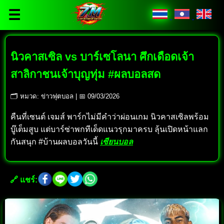
☰
นิวคาสเซิล vs บาร์เซโลนา ศึกเดือดเจ้า
สาลิกาชนเจ้าบุญทุ่ม #ผลบอลสด
🗂 หมวด: ข่าวฟุตบอล | 📅 09/03/2026
คืนที่เซนต์ เจมส์ พาร์กไม่มีคำว่าผ่อนเกม นิวคาสเซิลพร้อม
บู๊เต็มสูบ แต่บาร์ซ่าพกทีเด็ดแนวรุกมาครบ ลุ้นเปิดหน้าแลก
กันสนุก #บ้านผลบอลวันนี้
เซียนบอล
🔗 แชร์: