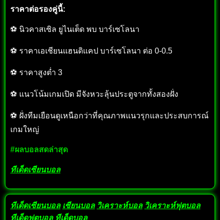
ราคาต่อรองคู่นี้:
⚽ นิวคาสเซิล ยูไนเต็ด พบ บาร์เซโลนา
⚽ ราคาเอเชียนแฮนดิแคป บาร์เซโลนา ต่อ 0-0.5
⚽ ราคาสูงต่ำ 3
⚽ แนวโน้มเกมเปิด มีจังหวะลุ้นประตูจากทั้งสองฝั่ง
⚽ ฝั่งทีมเยือนดูเหนือกว่าที่คุณภาพแนวรุกและประสบการณ์
เกมใหญ่
#ผลบอลสดล่าสุด
ทีเด็ดเซียนบอล
ทีเด็ดเซียนบอล
เซียนบอล
วิเคราะห์บอล
วิเคราะห์ฟุตบอล
ทีเด็ดฟุตบอล
ทีเด็ดบอล