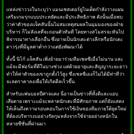
แหล่งข่าววงในระบุว่า แมนเชสเตอร์ยูไนเต็ดกำลังวางแผน
เสริมเกมรุกแบบประหยัดและมีประสิทธิภาพ ดังนั้นเมื่อพบ
ว่าค่าตัวของแจ็คสันนั้นไม่สมเหตุสมผลในมุมมองของฝ่าย
บริหาร ก็ไม่ลังเลที่จะถอนตัวทันที โดยทางสโมสรจะหันไป
พิจารณาทางเลือกอื่น ซึ่งอาจเป็นนักเตะต่างลีกหรือนักเตะ
ดาวรุ่งที่มีมูลค่าต่ำกว่าแต่ยังพัฒนาได้
ทั้งนี้ นิโก้ แจ็คสัน เพิ่งย้ายมาร่วมทีมเชลซีเมื่อไม่นาน และ
แม้จะมีฟอร์มที่ดีในบางช่วง แต่ด้วยอายุและสัญญาระยะยาว
ทำให้ค่าตัวของเขาถูกตั้งไว้สูง ซึ่งเชลซีเองก็ไม่ได้มีท่าทีว่า
จะลดราคาลงเพื่อให้เกิดดีลเร็วขึ้น
สำหรับแฟนบอลปีศาจแดง นี่อาจเป็นข่าวที่ทั้งดีและแอบ
เสียดาย เพราะแม้จะพลาดนักเตะที่มีศักยภาพ แต่ก็ยังแสดง
ให้เห็นถึงความรอบคอบในการใช้เงินของทีมภายใต้ยุคใหม่
ที่ต้องบริหารงบอย่างรัดกุมหลังจากใช้จ่ายอย่างหนักใน
หลายซีซั่นที่ผ่านมา