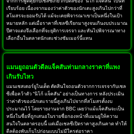
จากการพูดคุยกับเชลซีเกี่ยวกับดีลของ “นิโก้ แจ็คสัน” เป็นที่
เรียบร้อย เนื่องจากมองว่าค่าตัวของนักเตะสูงเกินไปกว่าที่
สโมสรจะยอมรับได้ แม้จะเคยพิจารณาเขาเป็นหนึ่งในเป้า
หมายหลัก แต่เมื่อราคาที่เชลซีเรียกมาสูงจนเกินงบประมาณ
ปีศาจแดงจึงเลือกที่จะยุติการเจรจา และหันไปพิจารณาทาง
เลือกอื่นในตลาดนักเตะช่วงซัมเมอร์นี้แทน
แมนยูถอนตัวดีลแจ็คสันท่ามกลางราคาที่แพง
เกินรับไหว
แมนเชสเตอร์ยูไนเต็ด ตัดสินใจถอนตัวจากการเจรจากับเชล
ซีเพื่อคว้าตัว “นิโก้ แจ็คสัน” อย่างเป็นทางการ หลังประเมิน
ว่าค่าตัวของนักเตะรายนี้สูงเกินไปจากที่สโมสรตั้งงบ
ประมาณไว้ โดยรายงานจาก BBC เผยว่าแม้แจ็คสันจะเป็น
หนึ่งในชื่อที่ถูกเสนอในรายชื่อกองหน้าที่แมนยูให้ความ
สนใจในตลาดรอบนี้ แต่เมื่อเชลซีเปิดราคาสูงเกินคาด ทำให้
ดีลต้องพับเก็บไปก่อนแบบไม่มีใครต่อราคา