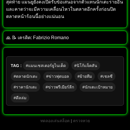
สุดท้าย แมนยูยังคงเปิดรับข้อเสนอจากตัวแทนนักเตะรายอื่น
และคาดว่าจะมีความเคลื่อนไหวในตลาดอีกครั้งก่อนปิด
ตลาดหน้าร้อนนี้อย่างแน่นอน
🙏 📝 เครดิต: Fabrizio Romano
TAG :
#แมนเชสเตอร์ยูไนเต็ด
#นิโก้แจ็คสัน
#ตลาดนักเตะ
#ข่าวฟุตบอล
#ย้ายทีม
#เชลซี
#ราคานักเตะ
#ข่าวพรีเมียร์ลีก
#นักเตะเป้าหมาย
#ดีลล่ม
ทดลองเล่นสล็อต
|
ตรวจหวย