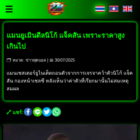
☰
แมนยูเมินดีลนิโก้ แจ็คสัน เพราะราคาสูง
เกินไป
🗂 หมวด: ข่าวฟุตบอล | 📅 30/07/2025
แมนเชสเตอร์ยูไนเต็ดถอนตัวจากการเจรจาคว้าตัวนิโก้ แจ็ค
สัน กองหน้าเชลซี หลังเห็นว่าค่าตัวที่เรียกมานั้นไม่สมเหตุ
สมผล
🔗 แชร์: