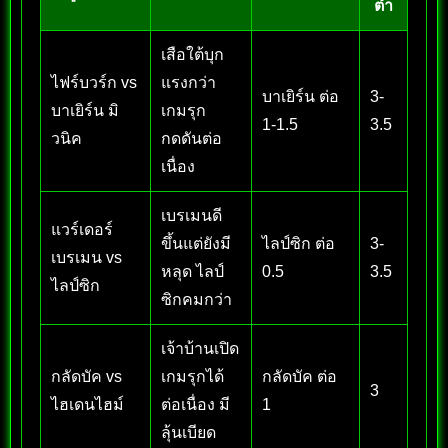
ต่ำ
เสือใต้บุก
ไฟร์บวร์ก vs
แรงกว่า
บาเยิร์น ต่อ
3-
บาเยิร์น มิ
เกมรุก
1-1.5
3.5
วนิค
กดดันต่อ
เนื่อง
เบรเมนดี
แวร์เดอร์
ขึ้นแต่ยังมี
ไลป์ซิก ต่อ
3-
เบรเมน vs
หลุด ไลป์
0.5
3.5
ไลป์ซิก
ซิกคมกว่า
เจ้าบ้านเปิด
กลัดบัค vs
เกมรุกได้
กลัดบัค ต่อ
3
ไฮเดนไฮม์
ต่อเนื่อง มี
1
ลุ้นเบียด