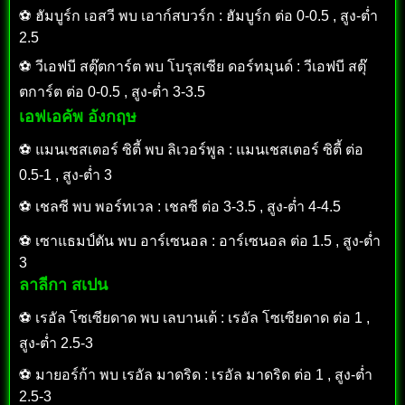
⚽ ฮัมบูร์ก เอสวี พบ เอาก์สบวร์ก : ฮัมบูร์ก ต่อ 0-0.5 , สูง-ต่ำ
2.5
⚽ วีเอฟบี สตุ๊ตการ์ต พบ โบรุสเซีย ดอร์ทมุนด์ : วีเอฟบี สตุ๊
ตการ์ต ต่อ 0-0.5 , สูง-ต่ำ 3-3.5
เอฟเอคัพ อังกฤษ
⚽ แมนเชสเตอร์ ซิตี้ พบ ลิเวอร์พูล : แมนเชสเตอร์ ซิตี้ ต่อ
0.5-1 , สูง-ต่ำ 3
⚽ เชลซี พบ พอร์ทเวล : เชลซี ต่อ 3-3.5 , สูง-ต่ำ 4-4.5
⚽ เซาแธมป์ตัน พบ อาร์เซนอล : อาร์เซนอล ต่อ 1.5 , สูง-ต่ำ
3
ลาลีกา สเปน
⚽ เรอัล โซเซียดาด พบ เลบานเต้ : เรอัล โซเซียดาด ต่อ 1 ,
สูง-ต่ำ 2.5-3
⚽ มายอร์ก้า พบ เรอัล มาดริด : เรอัล มาดริด ต่อ 1 , สูง-ต่ำ
2.5-3