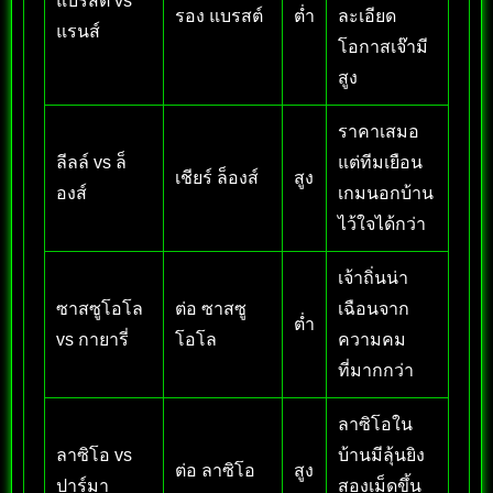
แบรสต์ vs
รอง แบรสต์
ต่ำ
ละเอียด
แรนส์
โอกาสเจ๊ามี
สูง
ราคาเสมอ
ลีลล์ vs ล็
แต่ทีมเยือน
เชียร์ ล็องส์
สูง
องส์
เกมนอกบ้าน
ไว้ใจได้กว่า
เจ้าถิ่นน่า
ซาสซูโอโล
ต่อ ซาสซู
เฉือนจาก
ต่ำ
vs กายารี่
โอโล
ความคม
ที่มากกว่า
ลาซิโอใน
ลาซิโอ vs
บ้านมีลุ้นยิง
ต่อ ลาซิโอ
สูง
ปาร์มา
สองเม็ดขึ้น