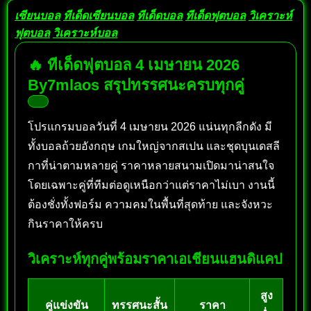
เซียนบอล
ทีเด็ดเซียนบอล
ทีเด็ดบอล
ทีเด็ดฟุตบอล
วิเคราะห์
ฟุตบอล
วิเคราะห์บอล
🔥 ทีเด็ดฟุตบอล 4 เมษายน 2026
By7mlaos สรุปทรรศนะครบทุกคู่
โปรแกรมบอลวันที่ 4 เมษายน 2026 แน่นทุกลีกดัง มี
ทั้งบอลถ้วยอังกฤษ เกมใหญ่จากสเปน และชุดบุนเดสลี
กาที่น่าตามหลายคู่ ราคาหลายสนามเปิดมาน่าสนใจ
โดยเฉพาะคู่ที่ทีมต่อดูเหนือกว่าแต่ราคาไม่เบา งานนี้
ต้องชั่งทั้งฟอร์ม ความคมในพื้นที่สุดท้าย และจังหวะ
กินราคาให้ครบ
วิเคราะห์ทุกคู่พร้อมราคาเอเชียนแฮนดิแคป
สูง
คู่แข่งขัน
ทรรศนะสั้น
ราคา