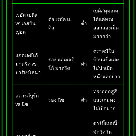
เบติสคุมเกม
เรอัล เบติส
ต่อ เรอัล เบ
ได้แต่ทรง
vs เอสปัน
ต่ำ
ติส
ออกสองเม็ด
ญ่อล
มากกว่า
ตราหมีใน
แอตเลติโก้
รอง แอตเลติ
บ้านแข็งและ
มาดริด vs
ต่ำ
โก้ มาดริด
ไม่น่าเปิด
บาร์เซโลน่า
หน้าแลกยาว
ทรงออกสูสี
สตารส์บูร์ก
รอง นีซ
ต่ำ
และเกมคง
vs นีซ
ไม่เปิดมาก
ดาร์บี้แบบนี้
มักวัดกัน