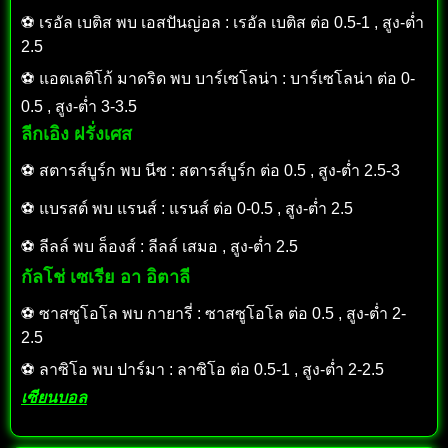
⚽ เรอัล เบติส พบ เอสปันญ่อล : เรอัล เบติส ต่อ 0.5-1 , สูง-ต่ำ
2.5
⚽ แอตเลติโก้ มาดริด พบ บาร์เซโลน่า : บาร์เซโลน่า ต่อ 0-
0.5 , สูง-ต่ำ 3-3.5
ลีกเอิง ฝรั่งเศส
⚽ สตารส์บูร์ก พบ นีซ : สตารส์บูร์ก ต่อ 0.5 , สูง-ต่ำ 2.5-3
⚽ แบรสต์ พบ แรนส์ : แรนส์ ต่อ 0-0.5 , สูง-ต่ำ 2.5
⚽ ลีลล์ พบ ล็องส์ : ลีลล์ เสมอ , สูง-ต่ำ 2.5
กัลโช่ เซเรีย อา อิตาลี
⚽ ซาสซูโอโล พบ กายารี่ : ซาสซูโอโล ต่อ 0.5 , สูง-ต่ำ 2-
2.5
⚽ ลาซิโอ พบ ปาร์มา : ลาซิโอ ต่อ 0.5-1 , สูง-ต่ำ 2-2.5
เซียนบอล