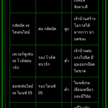
เปลี่ยน
จังหวะดี
เจ้าบ้านสร้าง
กลัดบัค vs
โอกาสได้
ต่อ กลัดบัค
สูง
ไฮเดนไฮม์
มากกว่า น่า
บดชนะ
เจ้าบ้านต่อ
เลเวอร์คูเซ่น
รอง โวล์ฟ
แรงไปนิด มี
vs โวล์ฟสบ
ต่ำ
สบวร์ก
มุมออกเบียด
วร์ก
ไม่ขาด
ไมนซ์เกม
ฮอฟเฟ่นไฮม์
รอง ไมนซ์
ต่ำ
เยือนเหนียว
vs ไมนซ์ 05
05
และมีวินัย