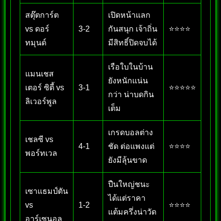
สตุ๊ตการ์ต
เปิดหน้าแลก
vs ดอร์
3-2
กันสนุก เจ้าถิ่น
⭐⭐⭐⭐
ทมุนด์
มีสิทธิ์ปิดจบได้
เรือใบในบ้าน
แมนเชส
ยังหนักแน่น
เตอร์ ซิตี้ vs
3-1
⭐⭐⭐⭐⭐
กว่า น่าบดกิน
ลิเวอร์พูล
เต็ม
เกรดบอลต่าง
เชลซี vs
4-1
ชัด ต่อแพงแต่
⭐⭐⭐⭐
พอร์ทเวล
ยังมีลุ้นขาด
ปืนใหญ่ชนะ
เซาแธมป์ตัน
ได้แต่ราคา
vs
1-2
⭐⭐⭐⭐
แต้มครึ่งน่าวัด
อาร์เซนอล