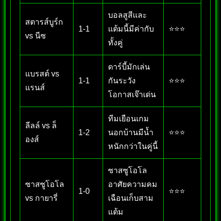
บอลสูสีและ
สตารส์บูร์ก
1-1
แต้มนี้มีค่ากับ
⭐⭐⭐
vs นีซ
ทั้งคู่
ดาร์บี้มักเล่น
แบรสต์ vs
1-1
กันระวัง
⭐⭐⭐
แรนส์
โอกาสเจ๊าเด่น
ทีมเยือนเกม
ลีลล์ vs ล็
1-2
นอกบ้านมีน้ำ
⭐⭐⭐
องส์
หนักกว่าในคู่นี้
ซาสซูโอโล
ซาสซูโอโล
อาศัยความคม
1-0
⭐⭐⭐
vs กายารี่
เฉือนเก็บสาม
แต้ม