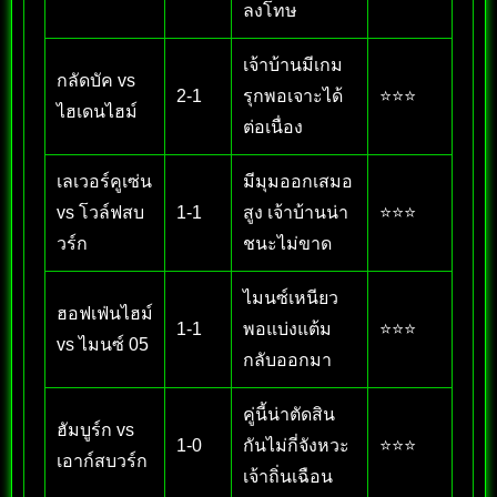
ลงโทษ
เจ้าบ้านมีเกม
กลัดบัค vs
2-1
รุกพอเจาะได้
⭐⭐⭐
ไฮเดนไฮม์
ต่อเนื่อง
เลเวอร์คูเซ่น
มีมุมออกเสมอ
vs โวล์ฟสบ
1-1
สูง เจ้าบ้านน่า
⭐⭐⭐
วร์ก
ชนะไม่ขาด
ไมนซ์เหนียว
ฮอฟเฟ่นไฮม์
1-1
พอแบ่งแต้ม
⭐⭐⭐
vs ไมนซ์ 05
กลับออกมา
คู่นี้น่าตัดสิน
ฮัมบูร์ก vs
1-0
กันไม่กี่จังหวะ
⭐⭐⭐
เอาก์สบวร์ก
เจ้าถิ่นเฉือน