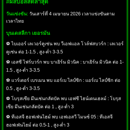
#ผลบอลสดล่าสุด
วันแข่งขัน:
วันเสาร์ที่ 4 เมษายน 2026 เวลาแข่งขันตาม
เวลาไทย
บุนเดสลีกา เยอรมัน
⚽ ไบเออร์ เลเวอร์คูเซ่น พบ วีเอฟแอล โวล์ฟสบวร์ก : เลเวอร์
คูเซ่น ต่อ 1-1.5 , สูง-ต่ำ 3-3.5
⚽ เอสซี ไฟร์บวร์ก พบ บาเยิร์น มิวนิค : บาเยิร์น มิวนิค ต่อ 1-
1.5 , สูง-ต่ำ 3-3.5
⚽ แวร์เดอร์ เบรเมน พบ แอร์เบ ไลป์ซิก : แอร์เบ ไลป์ซิก ต่อ
0.5 , สูง-ต่ำ 3-3.5
⚽ โบรุสเซีย มึนเช่นกลัดบัค พบ เอฟซี ไฮน์เดนเฮลม์ : โบรุส
เซีย มึนเช่นกลัดบัค ต่อ 1 , สูง-ต่ำ 3
⚽ ทีเอสจี ฮอฟเฟ่นไฮม์ พบ เอฟเอสวี ไมนซ์ 05 : ทีเอสจี
ฮอฟเฟ่นไฮม์ ต่อ 0.5-1 , สูง-ต่ำ 3