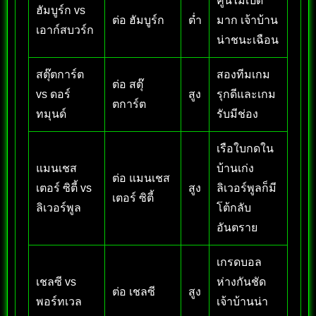
คู่นี้ไม่เปิด
ฮัมบูร์ก vs
ต่อ ฮัมบูร์ก
ต่ำ
มาก เจ้าบ้าน
เอาก์สบวร์ก
น่าชนะเฉือน
สตุ๊ตการ์ต
สองทีมเกม
ต่อ สตุ๊
vs ดอร์
สูง
รุกดีและเกม
ตการ์ต
ทมุนด์
รับมีช่อง
เรือใบกดใน
แมนเชส
บ้านเก่ง
ต่อ แมนเชส
เตอร์ ซิตี้ vs
สูง
ลิเวอร์พูลก็มี
เตอร์ ซิตี้
ลิเวอร์พูล
โต้กลับ
อันตราย
เกรดบอล
เชลซี vs
ห่างกันชัด
ต่อ เชลซี
สูง
พอร์ทเวล
เจ้าบ้านน่า