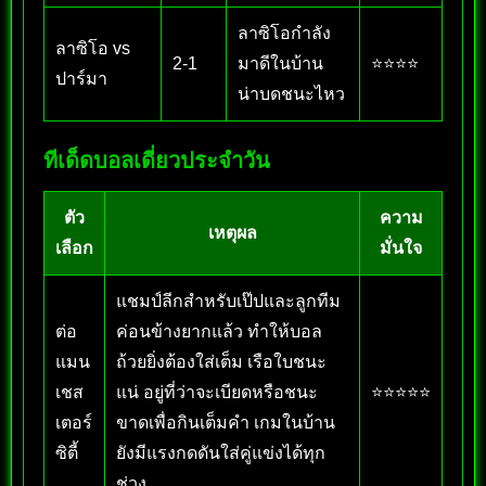
ลาซิโอกำลัง
ลาซิโอ vs
2-1
มาดีในบ้าน
⭐⭐⭐⭐
ปาร์มา
น่าบดชนะไหว
ทีเด็ดบอลเดี่ยวประจำวัน
ตัว
ความ
เหตุผล
เลือก
มั่นใจ
แชมป์ลีกสำหรับเป๊ปและลูกทีม
ต่อ
ค่อนข้างยากแล้ว ทำให้บอล
แมน
ถ้วยยิ่งต้องใส่เต็ม เรือใบชนะ
เชส
แน่ อยู่ที่ว่าจะเบียดหรือชนะ
⭐⭐⭐⭐⭐
เตอร์
ขาดเพื่อกินเต็มคำ เกมในบ้าน
ซิตี้
ยังมีแรงกดดันใส่คู่แข่งได้ทุก
ช่วง