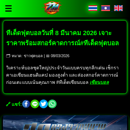
☰
ทีเด็ดฟุตบอลวันที่ 8 มีนาคม 2026 เจาะ
ราคาพร้อมสกอร์คาดการณ์#ทีเด็ดฟุตบอล
🗂 หมวด: ข่าวฟุตบอล | 📅 08/03/2026
วิเคราะห์บอลชุดใหญ่ประจำวันแบบครบทุกลีกเด่น เช็กรา
คาเอเชียนแฮนดิแคป มองสูงต่ำ และส่องสกอร์คาดการณ์
ก่อนเตะแบบเน้นคุณภาพ #ทีเด็ดเซียนบอล
เซียนบอล
🔗 แชร์: