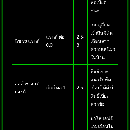
พอเบียด
ชนะ
เกมสูสีแต่
เจ้าถิ่นมีลุ้น
แรนส์ ต่อ
2.5-
นีซ vs แรนส์
เฉือนจาก
0.0
3
ความเหนียว
ในบ้าน
ลีลล์เจาะ
แนวรับทีม
ลีลล์ vs ลอริ
ลีลล์ ต่อ 1
2.5
เยือนได้ดี มี
ยองต์
สิทธิ์เบียด
คว้าชัย
ปารีส เอฟซี
เกมเยือนไม่