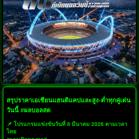
สรุปราคาเอเชียนแฮนดิแคปและสูง-ต่ำทุกคู่เด่น
วันนี้ #ผลบอลสด
📌 โปรแกรมแข่งขันวันที่ 8 มีนาคม 2026 ตามเวลา
ไทย