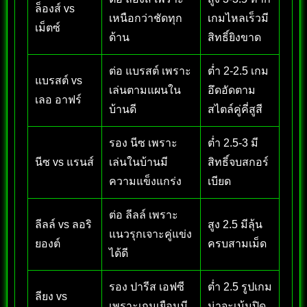
ล็องส์ vs
เหนือกว่าชัดทุก
เกมไหลเร็วมี
เม็ตซ์
ด้าน
สิทธิ์ยิงขาด
ต่อ แบรสต์ เพราะ
ต่ำ 2-2.5 เกม
แบรสต์ vs
เล่นตามแผนใน
อึดอัดตาม
เลอ อาฟร์
บ้านดี
สไตล์คู่คี่สูสี
รอง นีซ เพราะ
ต่ำ 2.5-3 มี
นีซ vs แรนส์
เล่นในบ้านมี
สิทธิ์จบสกอร์
ความแข็งแกร่ง
เบียด
ต่อ ลีลล์ เพราะ
ลีลล์ vs ลอริ
สูง 2.5 มีลุ้น
แนวรุกเจาะคู่แข่ง
ยองต์
ครบสามเม็ด
ได้ดี
รอง ปารีส เอฟซี
ต่ำ 2.5 รูปเกม
ลียง vs
เพราะเกมเยือนมี
น่าจะเน้นปิด