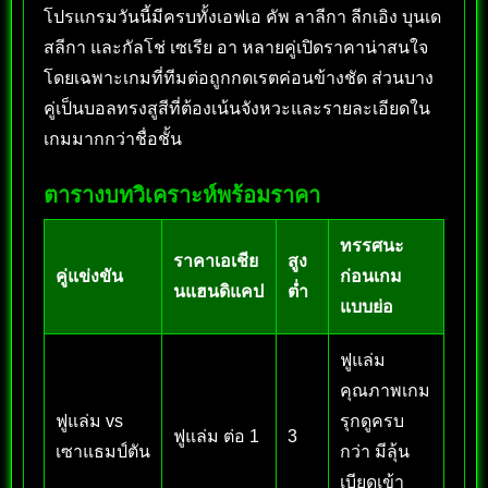
โปรแกรมวันนี้มีครบทั้งเอฟเอ คัพ ลาลีกา ลีกเอิง บุนเด
สลีกา และกัลโช่ เซเรีย อา หลายคู่เปิดราคาน่าสนใจ
โดยเฉพาะเกมที่ทีมต่อถูกกดเรตค่อนข้างชัด ส่วนบาง
คู่เป็นบอลทรงสูสีที่ต้องเน้นจังหวะและรายละเอียดใน
เกมมากกว่าชื่อชั้น
ตารางบทวิเคราะห์พร้อมราคา
ทรรศนะ
ราคาเอเชีย
สูง
คู่แข่งขัน
ก่อนเกม
นแฮนดิแคป
ต่ำ
แบบย่อ
ฟูแล่ม
คุณภาพเกม
ฟูแล่ม vs
รุกดูครบ
ฟูแล่ม ต่อ 1
3
เซาแธมป์ตัน
กว่า มีลุ้น
เบียดเข้า