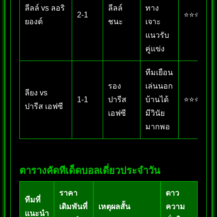
ลีลล์ vs ลอริ
ลีลล์
ทาง
2-1
⭐⭐⭐
ยองต์
ชนะ
เจาะ
แนวรับ
คู่แข่ง
ทีมเยือน
รอง
เล่นนอก
ลียง vs
1-1
ปารีส
บ้านได้
⭐⭐⭐
ปารีส เอฟซี
เอฟซี
มีวินัย
มากพอ
ตารางคัดทีเด็ดบอลเดี่ยวประจำวัน
ราคา
ดาว
ทีมที่
เดิมพันที่
เหตุผลสั้น
ความ
แนะนำ