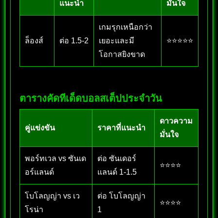
แนะนำ
มั่นใจ
เกมรุกเหนือกว่า
ล็องส์
ต่อ 1.5-2
เยอะและมี
⭐⭐⭐⭐⭐
โอกาสยิงขาด
ตารางคัดทีเด็ดบอลสเต็ปประจำวัน
ดาวความ
คู่แข่งขัน
ราคาที่แนะนำ
มั่นใจ
พอร์ทเวล vs ซันเด
ต่อ ซันเดอร์
⭐⭐⭐⭐
อร์แลนด์
แลนด์ 1-1.5
โบโลญญ่า vs เว
ต่อ โบโลญญ่า
⭐⭐⭐⭐
โรน่า
1