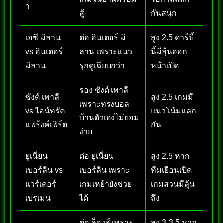
า
สู้
กันสนุก
เอซี มิลาน
ต่อ อินเตอร์ มิ
สูง 2.5 ดาร์บี้
vs อินเตอร์
ลาน เพราะแนว
นี้มีลุ้นออก
มิลาน
รุกดูเฉียบกว่า
หน้าเปิด
รอง ซังต์ เพาลี
ซังต์ เพาลี
สูง 2.5 เกมมี
เพราะทรงบอล
vs ไอน์ทรัค
แนวโน้มแลก
บ้านตัวเองไม่ยอม
แฟร้งค์เฟิร์ต
กัน
ง่าย
ยูเนี่ยน
ต่อ ยูเนี่ยน
สูง 2.5 หาก
เบอร์ลิน vs
เบอร์ลิน เพราะ
ทีมเยือนเปิด
แวร์เดอร์
เกมเหย้ายังช่วย
เกมสวนมีลุ้น
เบรเมน
ได้
ถึง
ต่อ ล็องส์ เพราะ
สูง 3-3.5 หาก