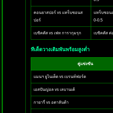
คอนยาสปอร์ vs แทร็บซอนส
แทร็บซอนส
ปอร์
0-0.5
เบซิคตัส vs เฟท การากุมรุก
เบซิคตัส ต่
ทีเด็ดวางเดิมพันพร้อมสูงต่ำ
คู่แข่งขัน
แมนฯ ยูไนเต็ด vs เบรนท์ฟอร์ด
เอสปันญ่อล vs เลบานเต้
กายารี่ vs อตาลันต้า