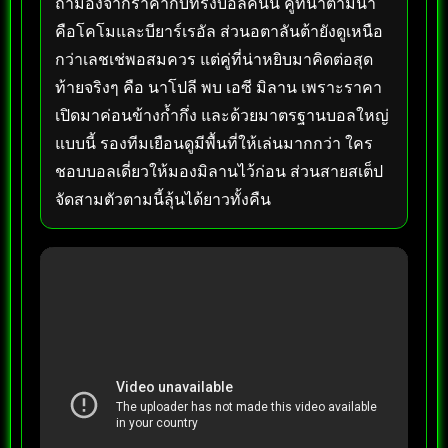
ถ้ามองจากราคากับทรงบอลคืนนี้ คู่ที่น่าตามน้ำ
คือโคโมและบียาร์เรอัล ส่วนอตาลันต้ายังดูเหนือ
กว่าเลชเช่พอสมควร แต่คู่ที่น่าหยิบมาคิดต่อสุด
ท้ายจริงๆ คือ นาโปลี พบ เอซี มิลาน เพราะราคา
เปิดมาค่อนข้างก้ำกึ่ง และด้วยมาตรฐานบอลใหญ่
แบบนี้ รองทีมเยือนดูมีพื้นที่ให้เล่นมากกว่า ใคร
ชอบบอลเดี่ยวให้มองมิลานไว้ก่อน ส่วนสายสเต็ป
จัดสามตัวตามนี้ลุ้นได้ยาวทั้งคืน