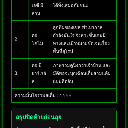
เอซี มิ
ได้ทั้งเสมอกับชนะ
ลาน
ลูกทีมของเชส ฟาเบรกาส
ต่อ
กำลังมั่นใจ จังหวะขึ้นเกมมี
2
โคโม
ทรงและเป้าหมายชัดเจนเรื่อง
พื้นที่ยุโรป
ต่อ บี
ภาพรวมดูนิ่งกว่าเจ้าบ้าน และ
3
ยาร์เรอั
มีดีพอจะบุกเฉือนเก็บสามแต้ม
ล
แบบหืดจับ
ความมั่นใจรวมสเต็ป : ⭐⭐⭐⭐
สรุปปิดท้ายก่อนลุย