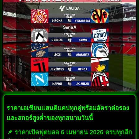
ราคาเอเชียนแฮนดิแคปทุกคู่พร้อมอัตราต่อรอง
และสกอร์สูงต่ำของทุกสนามวันนี้
📌 ราคาเปิดฟุตบอล 6 เมษายน 2026 ครบทุกลีก