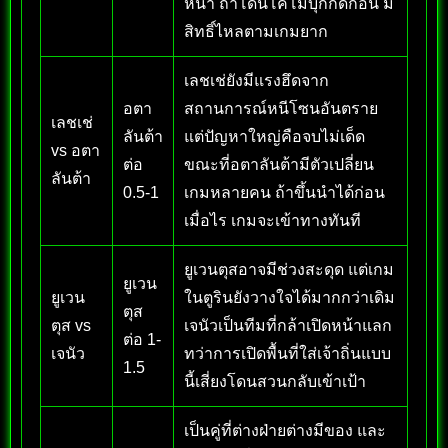
หน้า ถ้าโดนโคโมบุกกดก่อน มี
สิทธิ์ไหลตามเกมยาก
เลชเช่ยังมีแรงฮึดจาก
อตา
สถานการณ์หนีโซนอันตราย
เลชเช่
ลันต้า
แต่ปัญหาใหญ่คือจบไม่เด็ด
vs อตา
ต่อ
ขณะที่อตาลันต้ามีตัวเปลี่ยน
ลันต้า
0.5-1
เกมหลายคน ถ้าขึ้นนำได้ก่อน
เมื่อไร เกมจะเข้าทางทันที
ยูเวนตุสอาจมีช่วงสะดุด แต่เกม
ยูเวน
ยูเวน
ในตูรินยังวางใจได้มากกว่าเดิม
ตุส
ตุส vs
เจนัวเป็นทีมที่กล้าเปิดหน้าแลก
ต่อ 1-
เจนัว
ทว่าการเปิดพื้นที่ใส่เจ้าถิ่นแบบ
1.5
นี้เสี่ยงโดนสวนกลับเข้าเป้า
เป็นคู่ที่ต่างฝ่ายต่างมีของ และ