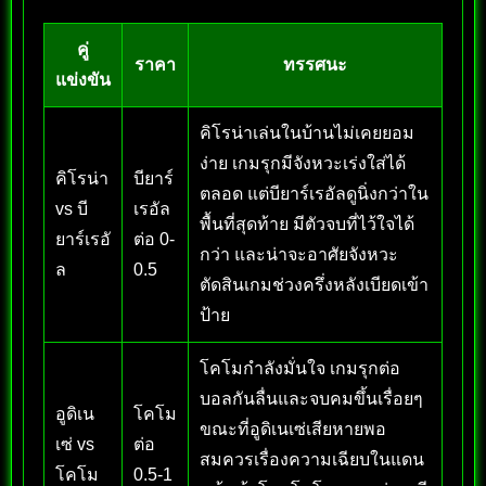
คู่
ราคา
ทรรศนะ
แข่งขัน
คิโรน่าเล่นในบ้านไม่เคยยอม
ง่าย เกมรุกมีจังหวะเร่งใส่ได้
คิโรน่า
บียาร์
ตลอด แต่บียาร์เรอัลดูนิ่งกว่าใน
vs บี
เรอัล
พื้นที่สุดท้าย มีตัวจบที่ไว้ใจได้
ยาร์เรอั
ต่อ 0-
กว่า และน่าจะอาศัยจังหวะ
ล
0.5
ตัดสินเกมช่วงครึ่งหลังเบียดเข้า
ป้าย
โคโมกำลังมั่นใจ เกมรุกต่อ
บอลกันลื่นและจบคมขึ้นเรื่อยๆ
อูดิเน
โคโม
ขณะที่อูดิเนเซ่เสียหายพอ
เซ่ vs
ต่อ
สมควรเรื่องความเฉียบในแดน
โคโม
0.5-1