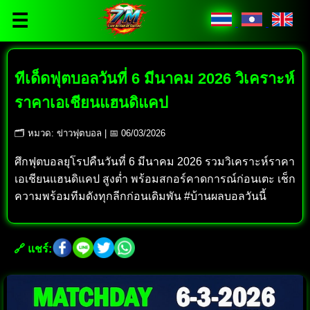
☰
ทีเด็ดฟุตบอลวันที่ 6 มีนาคม 2026 วิเคราะห์
ราคาเอเชียนแฮนดิแคป
🗂 หมวด: ข่าวฟุตบอล | 📅 06/03/2026
ศึกฟุตบอลยุโรปคืนวันที่ 6 มีนาคม 2026 รวมวิเคราะห์ราคา
เอเชียนแฮนดิแคป สูงต่ำ พร้อมสกอร์คาดการณ์ก่อนเตะ เช็ก
ความพร้อมทีมดังทุกลีกก่อนเดิมพัน #บ้านผลบอลวันนี้
🔗 แชร์: