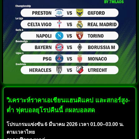
วิเคราะห์ราคาเอเชียนแฮนดิแคป และสกอร์สูง-
ต่ำ ฟุตบอลยุโรปคืนนี้ #ผลบอลสด
โปรแกรมแข่งขัน 6 มีนาคม 2026 เวลา 01.00–03.00 น.
ตามเวลาไทย