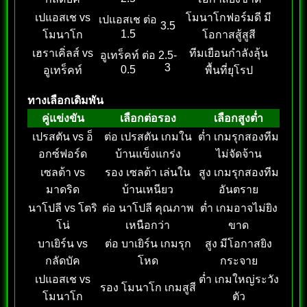
เปแอสเช vs
โมนาโกฟอร์มดี มี
เปแอสเช ต่อ
3.5
1.5
โมนาโก
โอกาสสู้สูสี
เฮราเคิ่ลส์ vs
ทีมเยือนกำลังลุ้น
อูเทร็คท์ ต่อ
2.5-
3
0.5
อูเทร็คท์
พื้นที่ยุโรป
ทางเลือกเดิมพัน
คู่แข่งขัน
เลือกต่อรอง
เลือกสูงต่ำ
เปรสตัน vs อ็
ต่อ เปรสตัน เกมใน
ต่ำ เกมรุกสองทีม
อกซ์ฟอร์ด
บ้านแข็งแกร่ง
ไม่จัดจ้าน
เซลต้า vs
รอง เซลต้า เล่นใน
สูง เกมรุกสองทีม
มาดริด
บ้านเหนียว
อันตราย
นาโปลี vs โตริ
ต่อ นาโปลี คุณภาพ
ต่ำ เกมอาจไม่ยิง
โน่
เหนือกว่า
ขาด
บาเยิร์น vs
ต่อ บาเยิร์น เกมรุก
สูง มีโอกาสยิง
กลัดบัค
โหด
กระจาย
เปแอสเช vs
ต่ำ เกมใหญ่ระวัง
รอง โมนาโก เกมสูสี
โมนาโก
ตัว