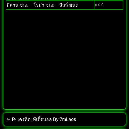
⭐⭐⭐
มิลาน ชนะ + โรม่า ชนะ + ลีลล์ ชนะ
🙏 📝 เครดิต: ทีเด็ด​บอล​ By​ 7mLaos