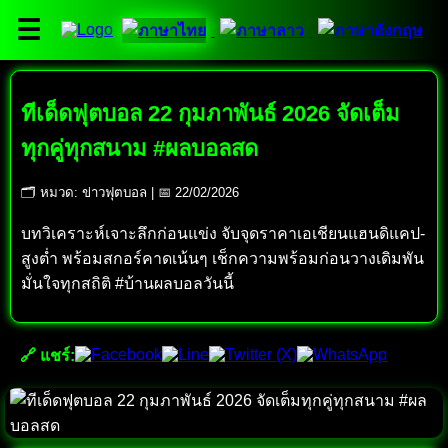
☰
ทีเด็ดฟุตบอล 22 กุมภาพันธ์ 2026 จัดเต็ม
ทุกคู่ทุกสนาม #ผลบอลสด
🗂 หมวด: ข่าวฟุตบอล | 📅 22/02/2026
บทวิเคราะห์เจาะลึกก่อนแข่ง จับจุดราคาเอเชียนแฮนดิแคป-
สูงต่ำ พร้อมสกอร์คาดเน้นๆ เช็กความพร้อมก่อนวางเดิมพัน
มั่นใจทุกสถิติ #บ้านผลบอลวันนี้
🔗 แชร์: