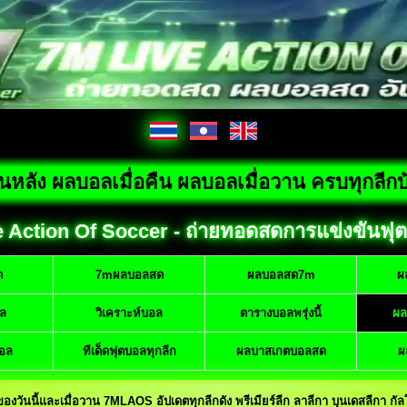
นหลัง ผลบอลเมื่อคืน ผลบอลเมื่อวาน ครบทุกลีก
e Action Of Soccer - ถ่ายทอดสดการแข่งขันฟุ
ด
7mผลบอลสด
ผลบอลสด7m
ผ
ล
วิเคราะห์บอล
ตารางบอลพรุ่งนี้
ผล
อล
ทีเด็ดฟุตบอลทุกลีก
ผลบาสเกตบอลสด
ผ
งวันนี้และเมื่อวาน 7MLAOS อัปเดตทุกลีกดัง พรีเมียร์ลีก ลาลีกา บุนเดสลีกา กัลโ