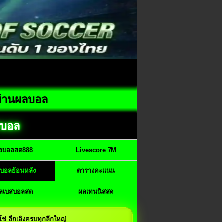
บ้านผลบอล
ตบอล
ลบอลสด888
Livescore 7M
บอลย้อนหลัง
ตารางคะแนน
ลเบสบอลสด
ผลเทนนิสสด
ช่ ลีกเอิงครบทุกลีกใหญ่