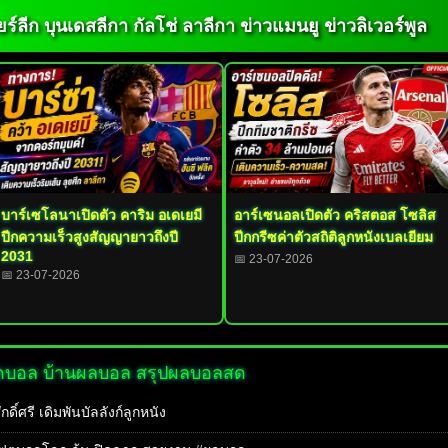
ร์ลีก บุนเดสลีกา กัลโช่ ลาลีกา ข่าวแมนยู ข่าวลิเวอร์พูล
บาร์เซโลนาเปิดตัว คาริม อเดเยมี
อาร์เซนอลเปิดตัว คริสตอส โซลิส
ปีกความเร็วสูงสัญญายาวถึงปี
ปีกกรีซค่าตัวสถิติลูกหนังเบลเยียม
2031
📅 23-07-2026
📅 23-07-2026
ด็ดบอล บ้านผลบอล สรุปผลบอลสด
ิ์ศรี เดิมพันบัลลังก์ลูกหนัง