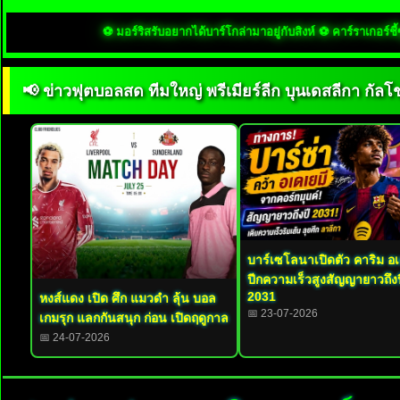
⚽ มอร์ริสรับอยากได้บาร์โกล่ามาอยู่กับสิงห์ ⚽ คาร์ราเกอร์ชี้ซูบีเมนด
📢 ข่าวฟุตบอลสด ทีมใหญ่ พรีเมียร์ลีก บุนเดสลีกา กัลโช
บาร์เซโลนาเปิดตัว คาริม อเ
ปีกความเร็วสูงสัญญายาวถึงป
2031
หงส์แดง เปิด ศึก แมวดำ ลุ้น บอล
📅 23-07-2026
เกมรุก แลกกันสนุก ก่อน เปิดฤดูกาล
📅 24-07-2026