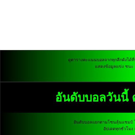
ดูตารางคะแนนบอลจากทุกลีกดังได้ที่น
แสดงข้อมูลแข่ง ชนะ
อันดับบอลวันนี
อันดับบอลแยกตามโซนลุ้นแชมป์ โ
อัปเดตทุกชั่วโมง