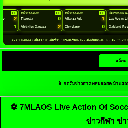
FT
FT
FT
วันนี้ 07 ส.ค. 05:00
วันนี้ 07 ส.ค. 03:00
เมื่อวาน 06 ส.ค. 09:30
2
0
1
Tlaxcala
Alianza Atl.
Las Vegas Lights
1
2
0
Alebrijes Oaxaca
Cienciano
Oakland Roots
ติดตามผลบอลวันนี้คัดเฉพาะลีกชั้นนำ พร้อมเช็กผลบอลเมื่อคืนและผลบอลเมื่อวานครบทุกค
สล็อต
📱 กดรับข่าวสาร ผลบอลสด บ้านผลบ
⚽ 7MLAOS Live Action Of Socce
ข่าวกีฬา ข่