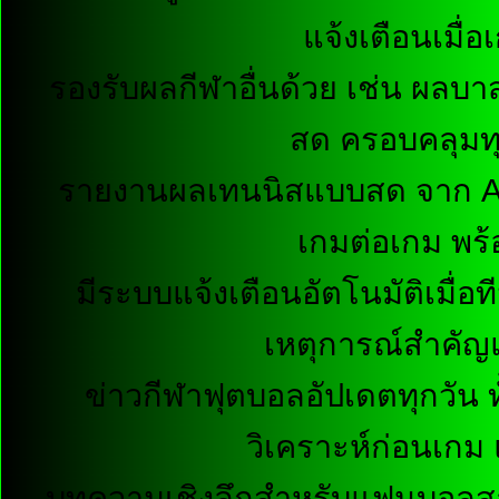
แจ้งเตือนเมื่อ
รองรับผลกีฬาอื่นด้วย เช่น ผ
สด ครอบคลุมทุ
รายงานผลเทนนิสแบบสด จาก 
เกมต่อเกม พร
มีระบบแจ้งเตือนอัตโนมัติเมื่อ
เหตุการณ์สำคัญแบ
ข่าวกีฬาฟุตบอลอัปเดตทุกวัน ท
วิเคราะห์ก่อนเกม
บทความเชิงลึกสำหรับแฟนบอลสาย