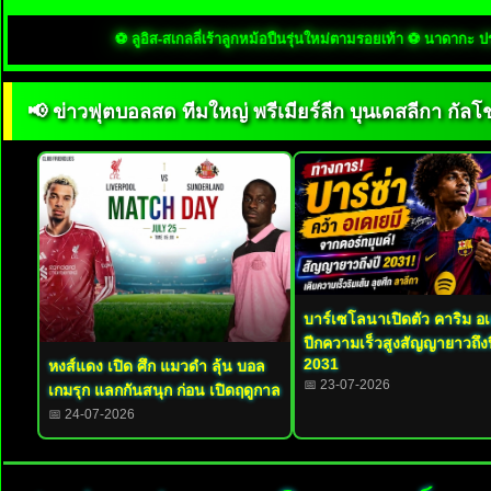
⚽ ลูอิส-สเกลลี่เร้าลูกหม้อปืนรุ่นใหม่ตามรอยเท้า ⚽ นาดากะ ประเดิมคิกบ็
📢 ข่าวฟุตบอลสด ทีมใหญ่ พรีเมียร์ลีก บุนเดสลีกา กัลโช
บาร์เซโลนาเปิดตัว คาริม อเ
ปีกความเร็วสูงสัญญายาวถึงป
2031
หงส์แดง เปิด ศึก แมวดำ ลุ้น บอล
📅 23-07-2026
เกมรุก แลกกันสนุก ก่อน เปิดฤดูกาล
📅 24-07-2026