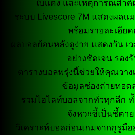
ใบแดง และเหตุการณ์สำคัญ 
ระบบ Livescore 7M แสดงผลแมตช
พร้อมรายละเอียดกา
ผลบอลย้อนหลังดูง่าย แสดงวัน เ
อย่างชัดเจน รองรั
ตารางบอลพรุ่งนี้ช่วยให้คุณว
ข้อมูลช่องถ่ายทอ
รวมไฮไลท์บอลจากทั่วทุกลีก ท
จังหวะชี้เป็นชี้ตา
วิเคราะห์บอลก่อนเกมจากกูรูมือ