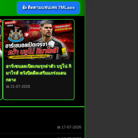
👍 ติดตามแฟนเพจ 7MLaos
อาร์เซนอลเปิดเกมรุกล่าตัว บรูโน่ กิ
มาไรส์ หวังปิดดีลเสริมแกร่งแดน
กลาง
📅 21-07-2026
📅 17-07-2026