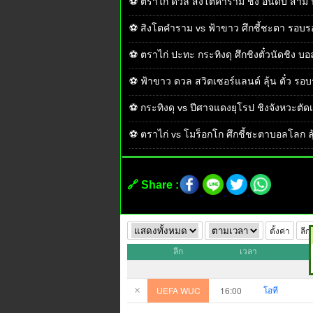
⚽ ตราไก่ ดวล สิงโตคำราม ชิง อันดับ สาม
⚽ สิงโตคำราม vs ฟ้าขาว ศึกชี้ชะตา รอบ
⚽ ตราไก่ ปะทะ กระทิงดุ ศึกชิงตั๋วนัดชิง 
⚽ ฟ้าขาว ดวล สวิตเซอร์แลนด์ ลุ้น ตั๋ว รอ
⚽ กระทิงดุ vs ปีศาจแดงยุโรป ชิงจังหวะต
⚽ ตราไก่ vs โมร็อกโก ศึกชี้ชะตาบอลโลก ล
🔗 Share :