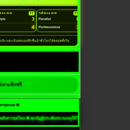
FT
FT
FT
20:00
วันนี้ 08 ส.ค. 20:00
วันนี้ 08 ส.ค. 19:45
วันนี้ 08 
3
0
1
Penafiel
Radomiak Radom
Kryly
4
1
3
Portimonense
Gornik Zabrze
Baltik
กเอิง และเน้นผลบอลลีกชั้นนำทั่วโลกได้ตลอดทั้งวัน
เจาะลึกฟรี
นโลกฟุตบอล ⚽
ังหารจุดโทษ ⚽ ศุภณัฏฐ์ประเดิมสนามเจทูให้โอมิยะ ⚽ สยามแยปป์คัมแบ็คเทโร ⚽ ฉลาม