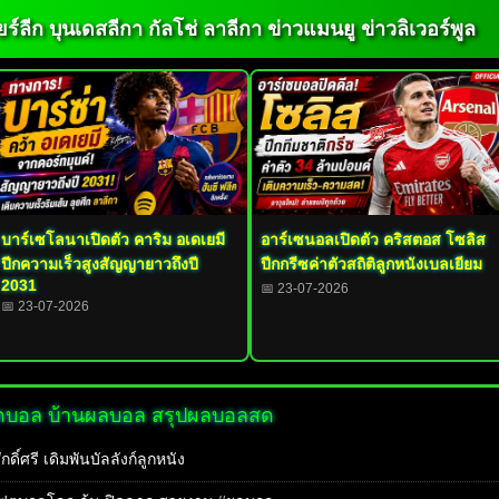
ร์ลีก บุนเดสลีกา กัลโช่ ลาลีกา ข่าวแมนยู ข่าวลิเวอร์พูล
บาร์เซโลนาเปิดตัว คาริม อเดเยมี
อาร์เซนอลเปิดตัว คริสตอส โซลิส
ปีกความเร็วสูงสัญญายาวถึงปี
ปีกกรีซค่าตัวสถิติลูกหนังเบลเยียม
2031
📅 23-07-2026
📅 23-07-2026
ด็ดบอล บ้านผลบอล สรุปผลบอลสด
ิ์ศรี เดิมพันบัลลังก์ลูกหนัง