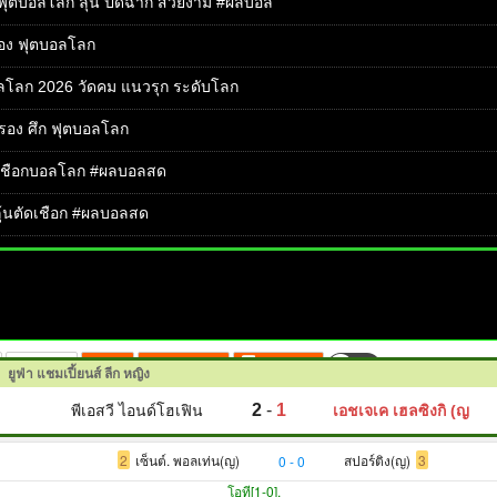
 ฟุตบอลโลก ลุ้น ปิดฉาก สวยงาม #ผลบอล
รอง ฟุตบอลโลก
บอลโลก 2026 วัดคม แนวรุก ระดับโลก
บรอง ศึก ฟุตบอลโลก
ัดเชือกบอลโลก #ผลบอลสด
ุ้นตัดเชือก #ผลบอลสด