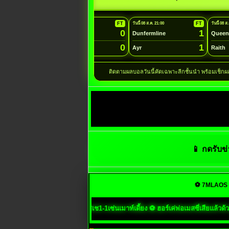
FT
FT
FT
วันนี้ 08 ส.ค. 21:00
วันนี้ 08 ส.ค. 21:00
วันนี้ 08 ส.ค. 21:0
1
0
1
Arbroath
Dunfermline
Queen's Pa
0
0
1
Inverness
Ayr
Raith
ติดตามผลบอลวันนี้คัดเฉพาะลีกชั้นนำ พร้อมเช็กผล
📱 กดรับข
⚽ 7MLAOS Li
 ผีอุ่นเครื่องเจ๊าเปแอสเช1-1เซ่นเมาท์เดี้ยง ⚽ ฮอร์เค่พ่อเมสซี่เสียแล้วด้วยว