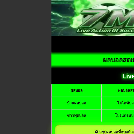
ผลบอลสด88
Liv
ผลบอล
ผลบอลส
บ้านผลบอล
ไฮไลท์บอ
ข่าวฟุตบอล
โปรแกรมบ
⚽ สรุปผลบอลที่จบแล้วขอ